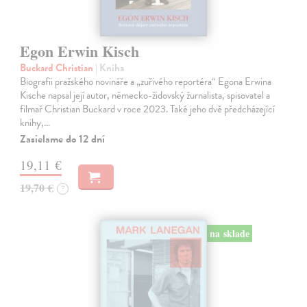
Egon Erwin Kisch
Buckard Christian
| Kniha
Biografii pražského novináře a „zuřivého reportéra“ Egona Erwina
Kische napsal její autor, německo-židovský žurnalista, spisovatel a
filmař Christian Buckard v roce 2023. Také jeho dvě předcházející
knihy,…
Zasielame do 12 dní
19,11 €
19,70 €
?
na sklade