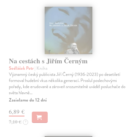
Na cestách s Jiřím Černým
Sedláček Petr
| Kniha
Významný český publicista Jiří Černý (1936-2023) po desetiletí
formoval hudební vkus několika generací. Proslul poslechovými
pořady, kde erudovaně a zároveň srozumitelně uváděl posluchače do
světa hlavně…
Zasielame do 12 dní
6,89 €
7,10 €
?