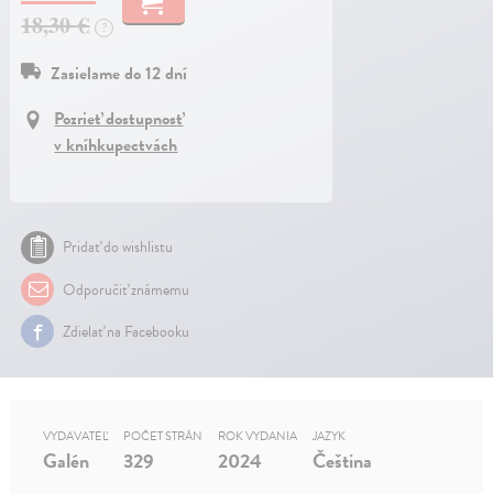
18,30 €
?
Zasielame do 12 dní
Pozrieť dostupnosť
v kníhkupectvách
Pridať do wishlistu
Odporučiť známemu
Zdielať na Facebooku
VYDAVATEĽ
POČET STRÁN
ROK VYDANIA
JAZYK
Galén
329
2024
Čeština