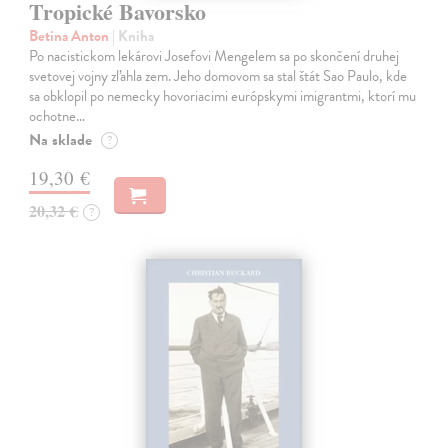
Tropické Bavorsko
Betina Anton
| Kniha
Po nacistickom lekárovi Josefovi Mengelem sa po skončení druhej
svetovej vojny zľahla zem. Jeho domovom sa stal štát Sao Paulo, kde
sa obklopil po nemecky hovoriacimi európskymi imigrantmi, ktorí mu
ochotne…
Na sklade
?
19,30 €
20,32 €
?