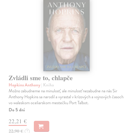
Zvládli sme to, chlapče
Hopkins Anthony
| Kniha
Možno zabudneme na minulosť, ale minulosť nezabudne na nás Sir
Anthony Hopkins sa narodil a vyrastal v krízových a vojnových časoch
vo waleskom oceliarskom mestečku Port Talbot.
Do 5 dní
22,21 €
22,90 €
?