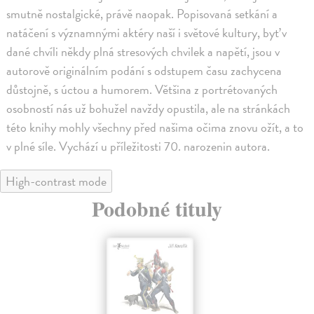
smutně nostalgické, právě naopak. Popisovaná setkání a
natáčení s významnými aktéry naší i světové kultury, byť v
dané chvíli někdy plná stresových chvilek a napětí, jsou v
autorově originálním podání s odstupem času zachycena
důstojně, s úctou a humorem. Většina z portrétovaných
osobností nás už bohužel navždy opustila, ale na stránkách
této knihy mohly všechny před našima očima znovu ožít, a to
v plné síle. Vychází u příležitosti 70. narozenin autora.
High-contrast mode
Podobné tituly