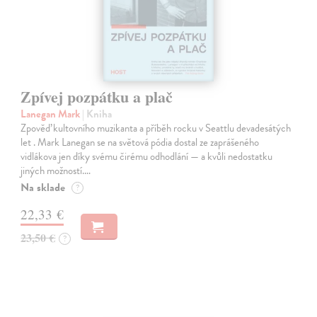
Zpívej pozpátku a plač
Lanegan Mark
| Kniha
Zpověď kultovního muzikanta a příběh rocku v Seattlu devadesátých
let . Mark Lanegan se na světová pódia dostal ze zaprášeného
vidlákova jen díky svému čirému odhodlání — a kvůli nedostatku
jiných možností.…
Na sklade
?
22,33 €
23,50 €
?