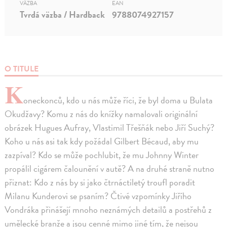
VÄZBA
EAN
Tvrdá väzba / Hardback
9788074927157
O TITULE
K
oneckonců, kdo u nás může říci, že byl doma u Bulata
Okudžavy? Komu z nás do knížky namalovali originální
obrázek Hugues Aufray, Vlastimil Třešňák nebo Jiří Suchý?
Koho u nás asi tak kdy požádal Gilbert Bécaud, aby mu
zazpíval? Kdo se může pochlubit, že mu Johnny Winter
propálil cigárem čalounění v autě? A na druhé straně nutno
přiznat: Kdo z nás by si jako čtrnáctiletý troufl poradit
Milanu Kunderovi se psaním? Čtivé vzpomínky Jiřího
Vondráka přinášejí mnoho neznámých detailů a postřehů z
umělecké branže a jsou cenné mimo jiné tím, že nejsou