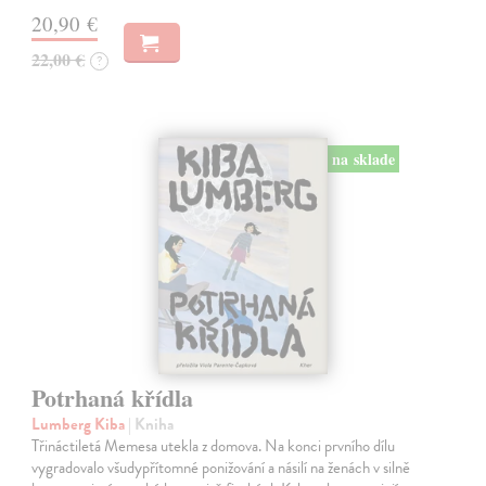
20,90 €
22,00 €
?
na sklade
Potrhaná křídla
Lumberg Kiba
| Kniha
Třináctiletá Memesa utekla z domova. Na konci prvního dílu
vygradovalo všudypřítomné ponižování a násilí na ženách v silně