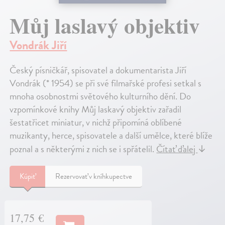
Můj laslavý objektiv
Vondrák Jiří
Český písničkář, spisovatel a dokumentarista Jiří
Vondrák (* 1954) se při své filmařské profesi setkal s
mnoha osobnostmi světového kulturního dění. Do
vzpomínkové knihy Můj laskavý objektiv zařadil
šestatřicet miniatur, v nichž připomíná oblíbené
muzikanty, herce, spisovatele a další umělce, které blíže
poznal a s některými z nich se i spřátelil.
Čítať ďalej
↓
Kúpiť
Rezervovať v kníhkupectve
17,75 €