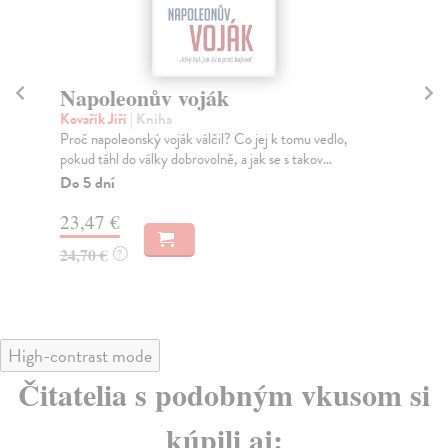
Napoleonův voják
S
Kovařík Jiří
| Kniha
Šes
Proč napoleonský voják válčil? Co jej k tomu vedlo,
Záv
pokud táhl do války dobrovolně, a jak se s takov...
řík
Do 5 dní
Za
23,47 €
17
24,70 €
17
?
High-contrast mode
Čitatelia s podobným vkusom si
kúpili aj: