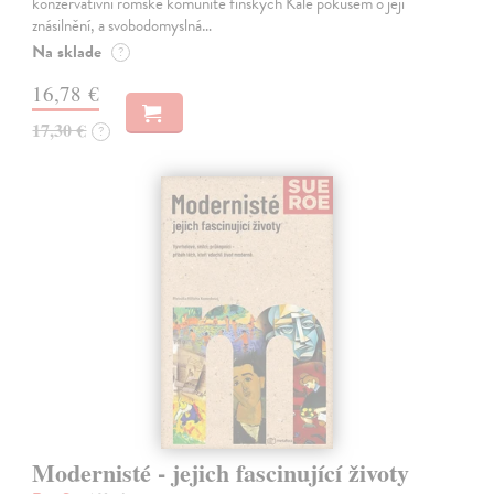
konzervativní romské komunitě finských Kale pokusem o její
znásilnění, a svobodomyslná…
Na sklade
?
16,78 €
17,30 €
?
Modernisté - jejich fascinující životy