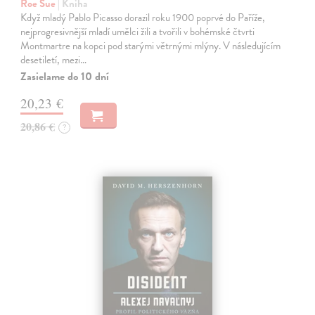
Roe Sue
| Kniha
Když mladý Pablo Picasso dorazil roku 1900 poprvé do Paříže,
nejprogresivnější mladí umělci žili a tvořili v bohémské čtvrti
Montmartre na kopci pod starými větrnými mlýny. V následujícím
desetiletí, mezi…
Zasielame do 10 dní
20,23 €
20,86 €
?