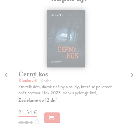
Černý kos
Jí
Klečka Jiří
| Kniha
Kra
Zmizelé děti, dávné zločiny a osudy, které se po letech
Kdo
opět protnou Rok 2023. Venku poletuje listí,...
fak
Zasielame do 12 dní
Za
21,34 €
12
22,00 €
12
?