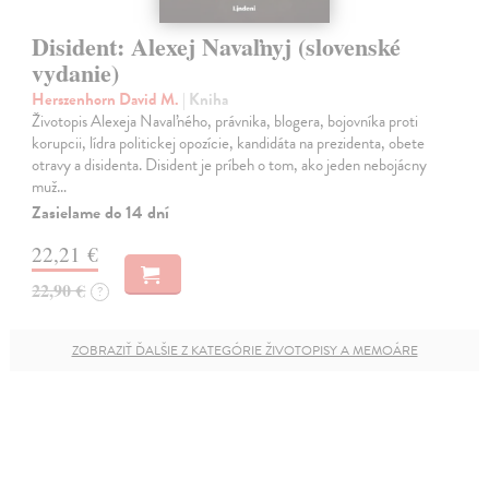
Disident: Alexej Navaľnyj (slovenské
vydanie)
Herszenhorn David M.
| Kniha
Životopis Alexeja Navaľného, právnika, blogera, bojovníka proti
korupcii, lídra politickej opozície, kandidáta na prezidenta, obete
otravy a disidenta. Disident je príbeh o tom, ako jeden nebojácny
muž…
Zasielame do 14 dní
22,21 €
22,90 €
?
ZOBRAZIŤ ĎALŠIE Z KATEGÓRIE ŽIVOTOPISY A MEMOÁRE