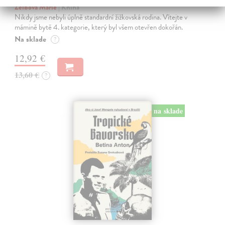
Zelbová Marie
| Kniha
Nikdy jsme nebyli úplně standardní žižkovská rodina. Vítejte v
mámině bytě 4. kategorie, který byl všem otevřen dokořán.
Na sklade
?
12,92 €
13,60 €
?
na sklade