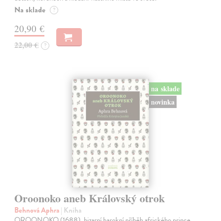
Na sklade
?
20,90 €
22,00 €
?
na sklade
novinka
Oroonoko aneb Královský otrok
Behnová Aphra
| Kniha
OROONOKO (1688), bizarní barokní příběh afrického prince