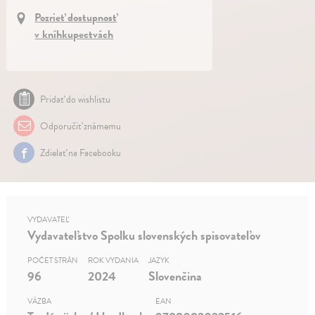
Pozrieť dostupnosť
v kníhkupectvách
Pridať do wishlistu
Odporučiť známemu
Zdielať na Facebooku
VYDAVATEĽ
Vydavateľstvo Spolku slovenských spisovateľov
POČET STRÁN
ROK VYDANIA
JAZYK
96
2024
Slovenčina
VÄZBA
EAN