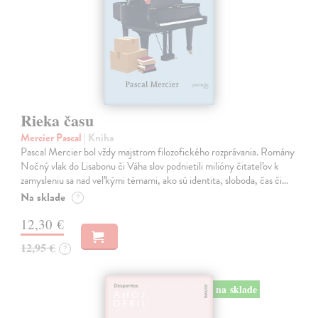
Rieka času
Mercier Pascal
| Kniha
Pascal Mercier bol vždy majstrom filozofického rozprávania. Romány
Nočný vlak do Lisabonu či Váha slov podnietili milióny čitateľov k
zamysleniu sa nad veľkými témami, ako sú identita, sloboda, čas či…
Na sklade
?
12,30 €
12,95 €
?
na sklade