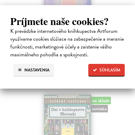
Príjmete naše cookies?
Město a jeho nejisté zdi
Murakami Haruki
| Kniha
K prevádzke internetového kníhkupectva Artforum
Ty jsi to byla, kdo mi vyprávěl o tom městě. Město a jeho nejisté zdi –
využívame cookies slúžiace na zabezpečenie a meranie
dlouho očekávaný román Harukiho Murakamiho volně navazuje na
autorovu starší novelu z roku 1980 a tematicky se prolíná s jeho
funkčnosti, marketingové účely a zaistenie vášho
kultovním…
maximálneho pohodlia a spokojnosti.
Na sklade
?
30,22 €
NASTAVENIA
SÚHLASÍM
32,85 €
?
na sklade
novinka