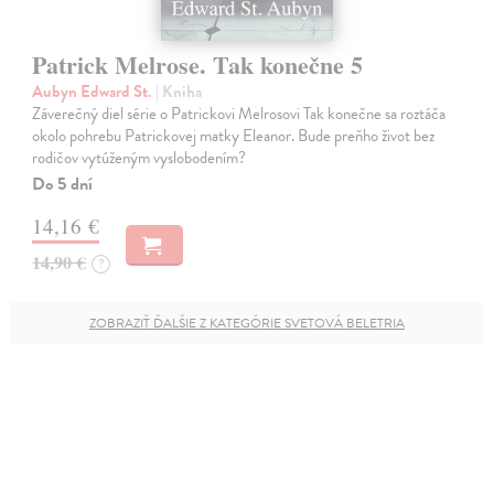
Patrick Melrose. Tak konečne 5
Aubyn Edward St.
| Kniha
Záverečný diel série o Patrickovi Melrosovi Tak konečne sa roztáča
okolo pohrebu Patrickovej matky Eleanor. Bude preňho život bez
rodičov vytúženým vyslobodením?
Do 5 dní
14,16 €
14,90 €
?
ZOBRAZIŤ ĎALŠIE Z KATEGÓRIE SVETOVÁ BELETRIA