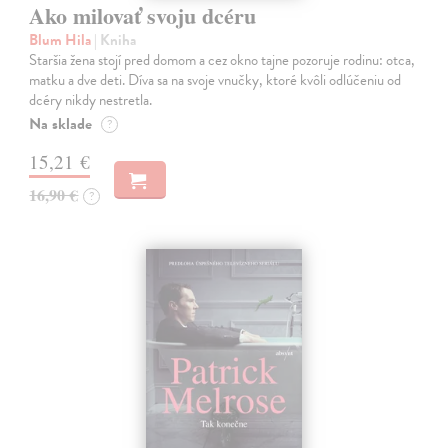
Ako milovať svoju dcéru
Blum Hila
| Kniha
Staršia žena stojí pred domom a cez okno tajne pozoruje rodinu: otca,
matku a dve deti. Díva sa na svoje vnučky, ktoré kvôli odlúčeniu od
dcéry nikdy nestretla.
Na sklade
?
15,21 €
16,90 €
?