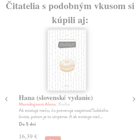
Čitatelia s podobným vkusom si
kúpili aj:
Hana (slovenské vydanie)
Vš
Mornštajnová Alena
| Kniha
Ba
Ak existuje niečo, čo preveruje ozajstnosť ľudského
Mes
života, potom je to utrpenie. A ak existuje nieč...
aj 
Do 5 dní
Na
16,39 €
13