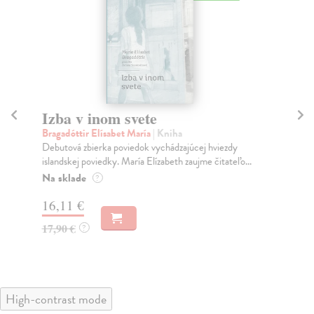
Izba v inom svete
Le
Bragadóttir Elísabet María
| Kniha
St
Debutová zbierka poviedok vychádzajúcej hviezdy
Isl
islandskej poviedky. María Elízabeth zaujme čitateľo...
nas
Na sklade
Na
?
16,11 €
10
17,90 €
12
?
High-contrast mode