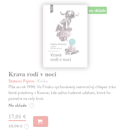
na sklade
Krava rodí v noci
Statovci Pajtim
| Kniha
Píše sa rok 1996. Vo Fínsku vychovávaný osemročný chlapec trávi
letné prázdniny v Kosove, kde zažíva čudesné udalosti, ktoré ho
poznačia na celý život.
Na sklade
?
17,01 €
18,90 €
?