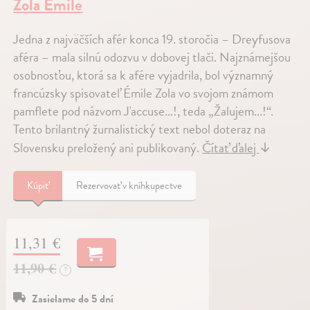
Zola Émile
Jedna z najväčších afér konca 19. storočia – Dreyfusova
aféra – mala silnú odozvu v dobovej tlači. Najznámejšou
osobnosťou, ktorá sa k afére vyjadrila, bol významný
francúzsky spisovateľ Émile Zola vo svojom známom
pamflete pod názvom J'accuse...!, teda „Žalujem...!“.
Tento brilantný žurnalistický text nebol doteraz na
Slovensku preložený ani publikovaný.
Čítať ďalej
↓
Kúpiť
Rezervovať v kníhkupectve
11,31 €
11,90 €
?
Zasielame do 5 dní