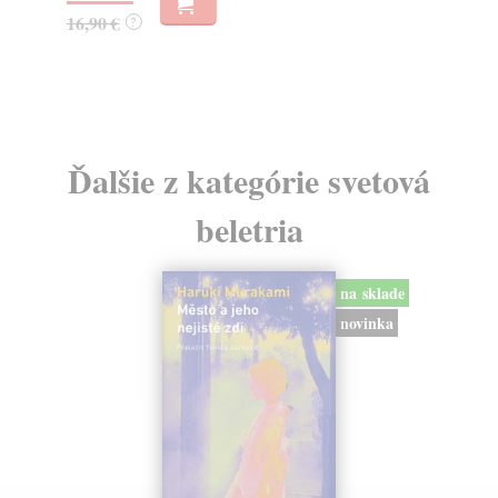
16,90 €
15
?
Ďalšie z kategórie svetová
beletria
na sklade
novinka