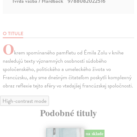
Tvrdá väzba / Hardback
9788082022516
O TITULE
O
krem spomínaného pamfletu od Émila Zolu v knihe
nasledujú texty významných osobností súdobého
spoločenského, politického a umeleckého života vo
Francúzsku, aby sme dnešným čitateľom poskytli komplexný
obraz reflexie tejto aféry vo vtedajšej francúzskej spoločnosti.
High-contrast mode
Podobné tituly
na sklade