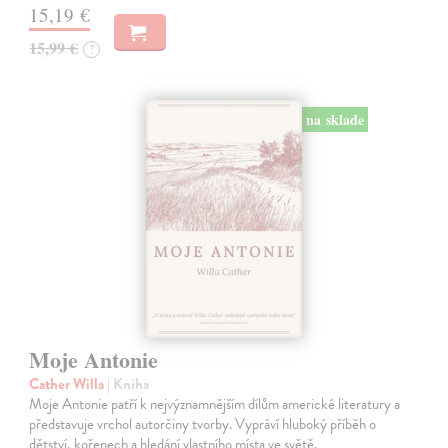
15,19 €
15,99 €
?
na sklade
Moje Antonie
Cather Willa
| Kniha
Moje Antonie patří k nejvýznamnějším dílům americké literatury a
představuje vrchol autorčiny tvorby. Vypráví hluboký příběh o
dětství, kořenech a hledání vlastního místa ve světě.