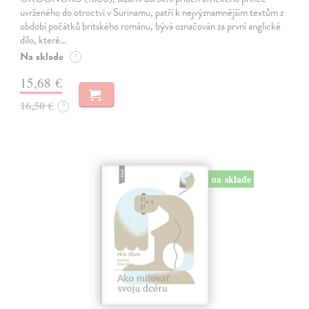
uvrženého do otroctví v Surinamu, patří k nejvýznamnějším textům z
období počátků britského románu, bývá označován za první anglické
dílo, které…
Na sklade
?
15,68 €
16,50 €
?
na sklade