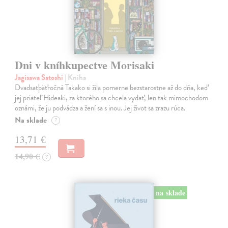
Dni v kníhkupectve Morisaki
Jagisawa Satoshi
| Kniha
Dvadsaťpäťročná Takako si žila pomerne bezstarostne až do dňa, keď
jej priateľ Hideaki, za ktorého sa chcela vydať, len tak mimochodom
oznámi, že ju podvádza a žení sa s inou. Jej život sa zrazu rúca.
Na sklade
?
13,71 €
14,90 €
?
na sklade