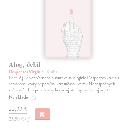
Ahoj, debil
Despentes Virginie
| Kniha
Po trilógii Život Vernona Subutexa sa Virginie Despentes vracia s
románom, ktorý pripomína ultrasúčasnú verziu Nebezpečných
známostí. Ide o príbeh plný hnevu aj útechy, vzdoru aj prijatia.
Na sklade
?
22,33 €
23,50 €
?