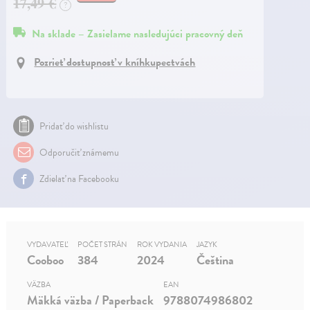
17,49 €
?
Na sklade – Zasielame nasledujúci pracovný deň
Pozrieť dostupnosť v kníhkupectvách
Pridať do wishlistu
Odporučiť známemu
Zdielať na Facebooku
VYDAVATEĽ
POČET STRÁN
ROK VYDANIA
JAZYK
Cooboo
384
2024
Čeština
VÄZBA
EAN
Mäkká väzba / Paperback
9788074986802