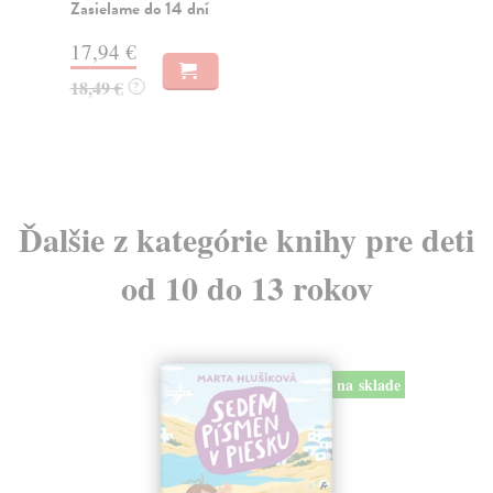
Zasielame do 14 dní
Za
17,94 €
25
18,49 €
25
?
Ďalšie z kategórie knihy pre deti
od 10 do 13 rokov
na sklade