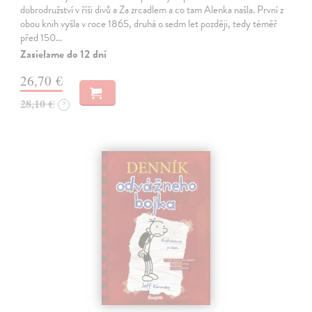
dobrodružství v říši divů a Za zrcadlem a co tam Alenka našla. První z
obou knih vyšla v roce 1865, druhá o sedm let později, tedy téměř
před 150…
Zasielame do 12 dní
26,70 €
28,10 €
?