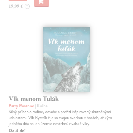
19,99 €
?
Vlk menom Tulák
Parry Rosanne
| Kniha
Silný príbeh o rodine, odvahe a prežití inšpirovaný skutočnými
udalosťami. Vlk Bystrík žije so svojou svorkou v horách, až kým
jedného dňa na ich územie nevtrhnú rivalské vlky.
Do 4 dní