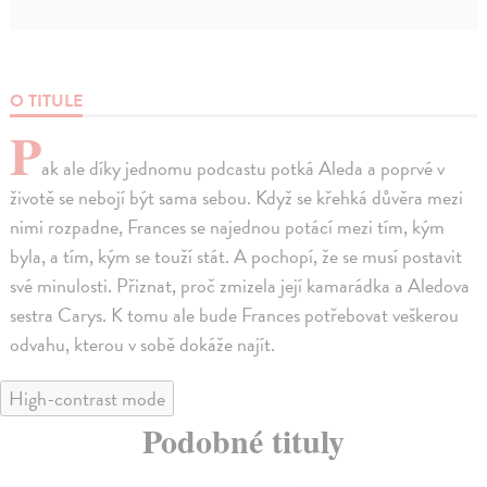
O TITULE
P
ak ale díky jednomu podcastu potká Aleda a poprvé v
životě se nebojí být sama sebou. Když se křehká důvěra mezi
nimi rozpadne, Frances se najednou potácí mezi tím, kým
byla, a tím, kým se touží stát. A pochopí, že se musí postavit
své minulosti. Přiznat, proč zmizela její kamarádka a Aledova
sestra Carys. K tomu ale bude Frances potřebovat veškerou
odvahu, kterou v sobě dokáže najít.
High-contrast mode
Podobné tituly