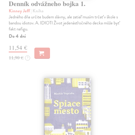
Denník odvážneho bojka 1.
Kinney Jeff
| Kniha
Jedného dňa určite budem slávny, ale zatiaľ musím trčať v škole s
bandou idiotov. A. IDIOTI Život jedenásťročného decka môže byť
fakt nafigu.
Do 4 dní
11,54 €
11,90 €
?