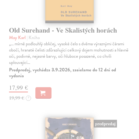
Old Surehand - Ve Skalistých horách
May Karl
| Kniha
„… mírně podlouhlý obličej, vysoké čelo s dvěma výraznými čárami
obočí, hranaté čelisti zdůrazňující celkový dojem mohutnosti a hlavně
oči, podivné, nejasné barvy, oči hluboce posazené, co chvíli
uplouvající…
Predpredaj, vychádza 3.9.2026, zasielame do 12 dní od
vydania
17,99 €
19,99 €
?
predpredaj