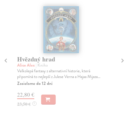
Hvězdný hrad
H
Alice Alex
| Kniha
Al
Velkolepá fantasy z alternativní historie, která
Dru
připomíná to nejlepší z Julese Verna a Hajaa Mijaza...
dob
Zasielame do 12 dní
Za
22,80 €
22
23,50 €
23
?