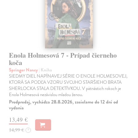
Enola Holmesová 7 - Prípad čierneho
koča
Springer Nancy
| Kniha
SIEDMY DIEL NAPÍNAVEJ SÉRIE O ENOLE HOLMESOVEJ,
KTORÁ SA PODĽA VZORU SVOJHO STARŠIEHO BRATA
SHERLOCKA STALA DETEKTÍVKOU. V pätnástich rokoch je
Enola Holmesová nezávislou mladou ženou.
Predpredaj, vychádza 28.8.2026, zasielame do 12 dní od
vydania
13,49 €
14,99 €
?