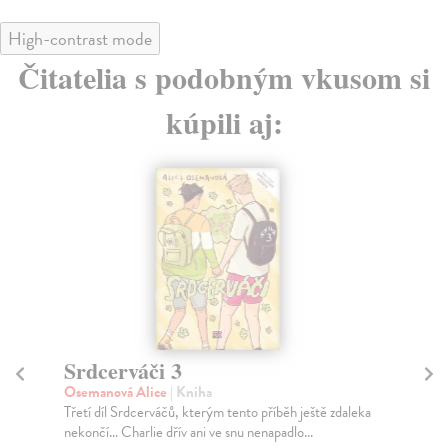
High-contrast mode
Čitatelia s podobným vkusom si
kúpili aj:
Srdcerváči 3
M
Osemanová Alice
| Kniha
Miz
Třetí díl Srdcerváčů, kterým tento příběh ještě zdaleka
Vyd
nekončí... Charlie dřív ani ve snu nenapadlo...
svě