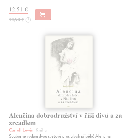
12,51 €
12,90 €
?
Alenčina dobrodružství v říši divů a za
zrcadlem
Carroll Lewis
| Kniha
Souborné vydání dvou světově proslulých příběhů Alenčina