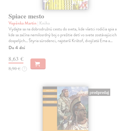
Spiace mesto
Vopěnka Martin
| Kniha
Vydajte sa na dobrodružnú cestu do sveta, kde všetci rodičia spia a
kde sa začína nemilosrdný boj o prežitie detí vo svete zostávajúcich
dospelých... Štyria súrodenci, najstarší Krištof, dvojčatá Ema a…
Do 4 dní
8,63 €
8,90 €
?
predpredaj