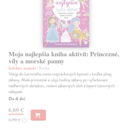
Moja najlepšia kniha aktivít: Princezné,
víly a morské panny
kolektív autorov
| Kniha
Vstúp do čarovného sveta rozprávkových bytostí v knižke plnej
zábavy. Malé princezné si užijú hodiny zábavy pri vyfarbovaní
nádherných obrázkov, riešení zábavných úloh a lepení čarovných
nálepiek.
Do 4 dní
6,69 €
6,90 €
?