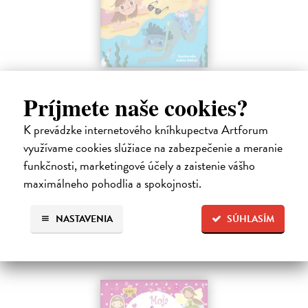
Sedem písmen v piesku
Príjmete naše cookies?
Hlušíková Marta
| Kniha
Dovolenka na Kréte je niekedy plná prekvapení. Súrodenci Noro a
Anabela pri mori spoznávajú svojráznych Chrtovcov, natrafia na
K prevádzke internetového kníhkupectva Artforum
usušenú jaštericu, zaujmú ich Uwe a Hans, ktorí sú takmer celé dni
využívame cookies slúžiace na zabezpečenie a meranie
zahrabaní…
funkčnosti, marketingové účely a zaistenie vášho
Na sklade
maximálneho pohodlia a spokojnosti.
14,20 €
14,95 €
NASTAVENIA
SÚHLASÍM
?