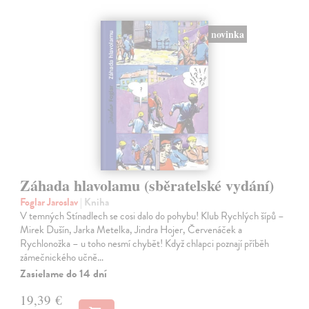
novinka
Záhada hlavolamu (sběratelské vydání)
Foglar Jaroslav
| Kniha
V temných Stínadlech se cosi dalo do pohybu! Klub Rychlých šípů –
Mirek Dušín, Jarka Metelka, Jindra Hojer, Červenáček a
Rychlonožka – u toho nesmí chybět! Když chlapci poznají příběh
zámečnického učně…
Zasielame do 14 dní
19,39 €