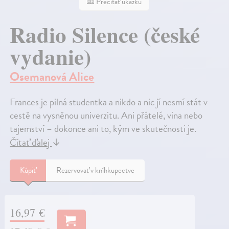
Prečítať ukážku
Radio Silence (české
vydanie)
Osemanová Alice
Frances je pilná studentka a nikdo a nic jí nesmí stát v
cestě na vysněnou univerzitu. Ani přátelé, vina nebo
tajemství – dokonce ani to, kým ve skutečnosti je.
Čítať ďalej
↓
Kúpiť
Rezervovať v kníhkupectve
16,97 €