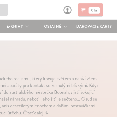
0 ks
E-KNIHY
OSTATNÉ
DAROVACIE KARTY
gického realismu, který kočuje světem a nabízí všem
nní aparáty pro kontakt se zesnulými blízkými. Když
 do australského městečka Boonah, zjistí šokující
ašel náhradu, neboť i jeho žití je sečteno… Osud se
, anis desetiletým Enochem a dalšími postavičkami,
ituci útěchu.
Čítať ďalej
↓