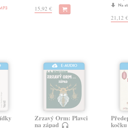
Na st
MP3
15,92 €
21,12 
O
E-AUDIO
vídky
Zrzavý Orm: Plavci
Přede
na západ
kočk