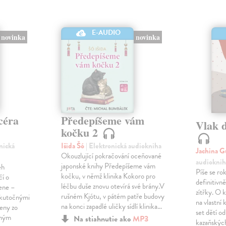
E-AUDIO
novinka
novinka
céra
Předepíšeme vám
Vlak 
kočku 2
onická
Išida Šó
| Elektronická audiokniha
Jachina G
Okouzlující pokračování oceňované
audioknih
japonské knihy Předepíšeme vám
eh
Píše se ro
kočku, v němž klinika Kokoro pro
čí o
definitivně 
léčbu duše znovu otevírá své brány.V
žene –
zítřky. O k
rušném Kjótu, v pátém patře budovy
 skutočnými
na vlastní
na konci zapadlé uličky sídlí klinika…
ženy zo
set dětí od
eným
Na stiahnutie ako
MP3
kazaňskýc