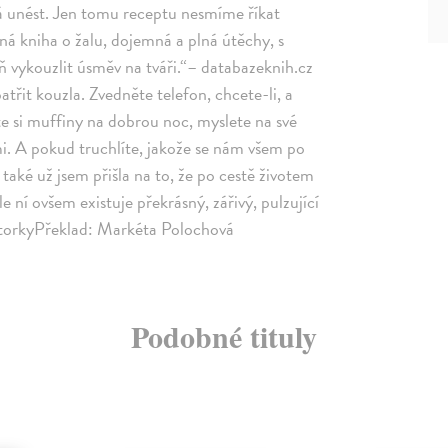
dá unést. Jen tomu receptu nesmíme říkat
aná kniha o žalu, dojemná a plná útěchy, s
ň vykouzlit úsměv na tváři.“– databazeknih.cz
atřit kouzla. Zvedněte telefon, chcete-li, a
te si muffiny na dobrou noc, myslete na své
i. A pokud truchlíte, jakože se nám všem po
 také už jsem přišla na to, že po cestě životem
 ní ovšem existuje překrásný, zářivý, pulzující
autorkyPřeklad: Markéta Polochová
Podobné tituly