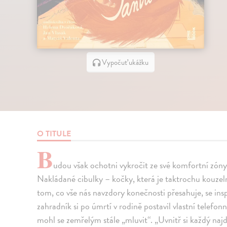
Vypočuť ukážku
O TITULE
B
udou však ochotni vykročit ze své komfortní zóny 
Nakládané cibulky – kočky, která je taktrochu kouzel
tom, co vše nás navzdory konečnosti přesahuje, se ins
zahradník si po úmrtí v rodině postavil vlastní telefon
mohl se zemřelým stále „mluvit“. „Uvnitř si každý naj