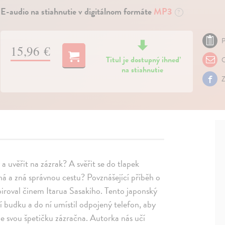
E-audio na stiahnutie v digitálnom formáte
MP3
?
P
15,96 €
Titul je dostupný ihneď
O
na stiahnutie
Z
a uvěřit na zázrak? A svěřit se do tlapek
ná a zná správnou cestu? Povznášející příběh o
piroval činem Itarua Sasakiho. Tento japonský
ní budku a do ní umístil odpojený telefon, aby
de svou špetičku zázračna. Autorka nás učí