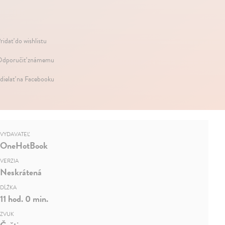
ridať do wishlistu
dporučiť známemu
dielať na Facebooku
VYDAVATEĽ
OneHotBook
VERZIA
Neskrátená
DĹŽKA
11 hod. 0 min.
ZVUK