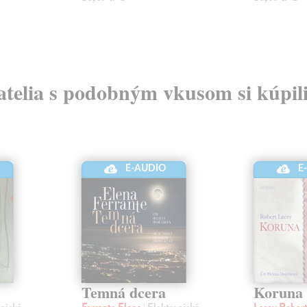
atelia s podobným vkusom si kúpili
E-AUDIO
E
Temná dcera
Koruna