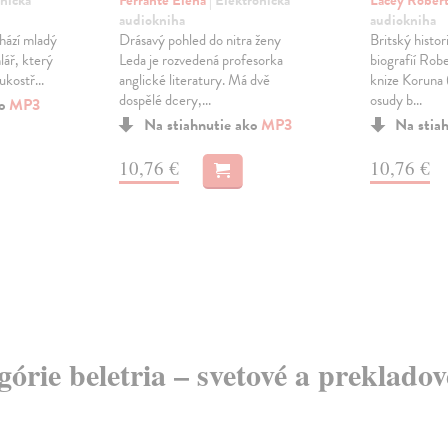
onická
Ferrante Elena
| Elektronická
Lacey Rober
audiokniha
audiokniha
hází mladý
Drásavý pohled do nitra ženy
Britský histor
lář, který
Leda je rozvedená profesorka
biografií Rob
ukostř...
anglické literatury. Má dvě
knize Koruna 
dospělé dcery,...
osudy b...
ko
MP3
Na stiahnutie ako
MP3
Na stia
10,76 €
10,76 €
egórie beletria – svetové a preklado