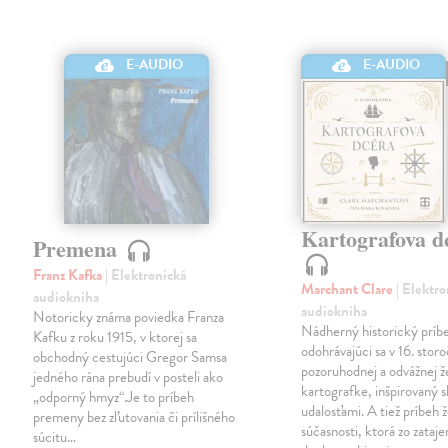
E-AUDIO
E-AUDIO
Kartografova d
Premena
Franz Kafka
| Elektronická
Marchant Clare
| Elektr
audiokniha
audiokniha
Notoricky známa poviedka Franza
Nádherný historický príb
Kafku z roku 1915, v ktorej sa
odohrávajúci sa v 16. storo
obchodný cestujúci Gregor Samsa
pozoruhodnej a odvážnej 
jedného rána prebudí v posteli ako
kartografke, inšpirovaný
„odporný hmyz“.Je to príbeh
udalosťami. A tiež príbeh 
premeny bez zľutovania či prílišného
súčasnosti, ktorá zo zataj
súcitu…