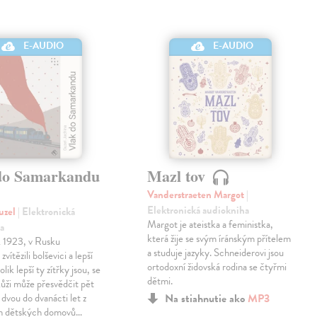
E-AUDIO
E-AUDIO
do Samarkandu
Mazl tov
Vanderstraeten Margot
|
Elektronická audiokniha
uzel
| Elektronická
Margot je ateistka a feministka,
a
která žije se svým íránským přítelem
k 1923, v Rusku
a studuje jazyky. Schneiderovi jsou
zvítězili bolševici a lepší
ortodoxní židovská rodina se čtyřmi
olik lepší ty zítřky jsou, se
dětmi.
 kůži může přesvědčit pět
 dvou do dvanácti let z
Na stiahnutie ako
MP3
h dětských domovů…