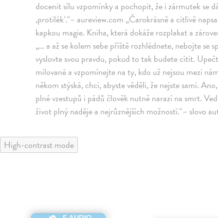
docenit sílu vzpomínky a pochopit, že i zármutek se 
‚protilék‘.“– aureview.com „Čarokrásně a citlivě naps
kapkou magie. Kniha, která dokáže rozplakat a zárove
„… a až se kolem sebe příště rozhlédnete, nebojte se sp
vyslovte svou pravdu, pokud to tak budete cítit. Upeč
milované a vzpomínejte na ty, kdo už nejsou mezi nám
někom stýská, chci, abyste věděli, že nejste sami. Ano,
plné vzestupů i pádů člověk nutně narazí na smrt. Vedle
život plný naděje a nejrůznějších možností.“– slovo 
High-contrast mode