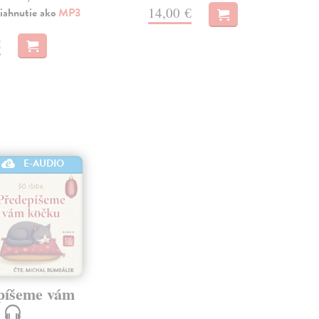
14,00 €
iahnutie ako
MP3
€
E-AUDIO
píšeme vám
u