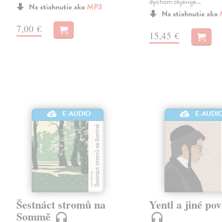
dychom objavuje…
Na stiahnutie ako
MP3
Na stiahnutie ako
7,00 €
15,45 €
E-AUDIO
E-AUDI
Šestnáct stromů na
Yentl a jiné po
Sommě