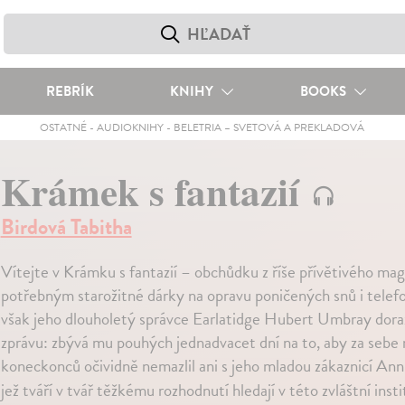
REBRÍK
KNIHY
BOOKS
OSTATNÉ
-
AUDIOKNIHY
-
BELETRIA – SVETOVÁ A PREKLADOVÁ
Krámek s fantazií
Birdová Tabitha
Vítejte v Krámku s fantazií – obchůdku z říše přívětivého ma
potřebným starožitné dárky na opravu poničených snů i telefo
však jeho dlouholetý správce Earlatidge Hubert Umbray dorazí
zprávu: zbývá mu pouhých jednadvacet dní na to, aby za sebe n
koneckonců očividně nemazlil ani s jeho mladou zákaznicí Ann
jež tváří v tvář těžkému rozhodnutí hledají v této zvláštní inst