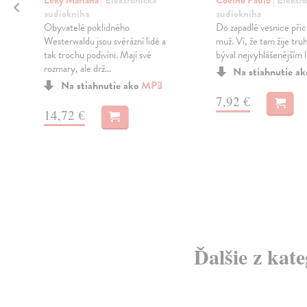
Leky Mariana
| Elektronická
Coelho Paulo
| Elektr
audiokniha
audiokniha
Obyvatelé poklidného
Do zapadlé vesnice přic
Westerwaldu jsou svérázní lidé a
muž. Ví, že tam žije truh
tak trochu podivíni. Mají své
býval nejvyhlášenějším l
rozmary, ale drž...
é
Na stiahnutie a
Na stiahnutie ako
MP3
7,92 €
14,72 €
Ďalšie z kat