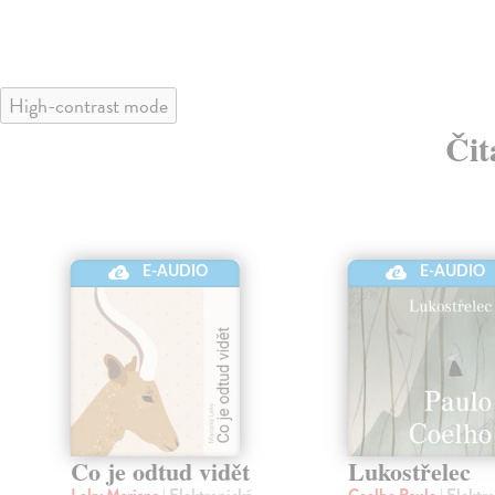
High-contrast mode
Čit
E-AUDIO
E-AUDIO
Co je odtud vidět
Lukostřelec