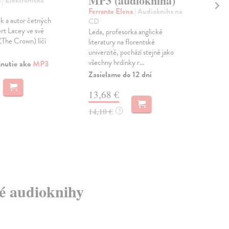
MP3 (audiokniha)
(a
t
| Elektronická
Ferrante Elena
| Audiokniha na
Lac
ik a autor četných
CD
CD
ert Lacey ve své
Leda, profesorka anglické
Brit
(The Crown) líčí
literatury na florentské
biog
univerzitě, pochází stejně jako
kniz
všechny hrdinky r...
osud
hnutie ako
MP3
Zasielame do 12 dní
Dod
skl
13,68 €
sta
dod
14,10 €
?
13
14,
vé audioknihy