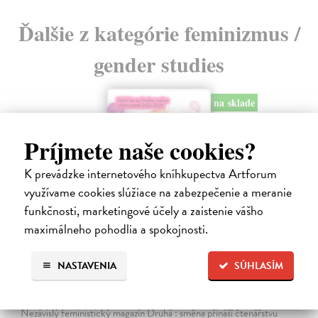
Ďalšie z kategórie feminizmus /
gender studies
na sklade
Príjmete naše cookies?
K prevádzke internetového kníhkupectva Artforum
využívame cookies slúžiace na zabezpečenie a meranie
funkčnosti, marketingové účely a zaistenie vášho
maximálneho pohodlia a spokojnosti.
NASTAVENIA
SÚHLASÍM
Přišel čas na Druhou: směnu
kolektív autorov
| Kniha
Nezávislý feministický magazín Druhá : směna přináší čtenářstvu