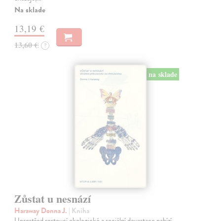
Na sklade
13,19 €
13,60 €
?
na sklade
Zůstat u nesnází
Haraway Donna J.
| Kniha
Uprostřed rostoucí ekologické a sociální devastace nabízí