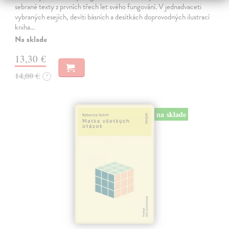
sebrané texty z prvních třech let svého fungování. V jednadvaceti
vybraných esejích, devíti básních a desítkách doprovodných ilustrací
kniha…
Na sklade
13,30 €
14,00 €
?
na sklade