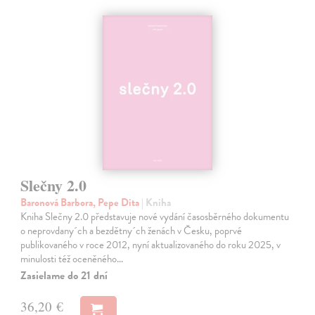
Slečny 2.0
Baronová Barbora, Pepe Dita
| Kniha
Kniha Slečny 2.0 představuje nové vydání časosběrného dokumentu
o neprovdany´ch a bezdětny´ch ženách v Česku, poprvé
publikovaného v roce 2012, nyní aktualizovaného do roku 2025, v
minulosti též oceněného…
Zasielame do 21 dní
36,20 €