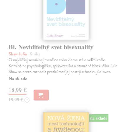
Bi. Neviditeľný svet bisexuality
Shaw Julia
| Kniha
O najväčšej sexuálnej menšine toho vieme stále veľmi málo.
Kriminálna psychologička, spisovateľka a otvorená bisexuálka Julia
Shaw sa preto rozhodla preskúmať jej pestrý a fascinujúci svet.
Na sklade
18,99 €
19,99 €
?
na sklade