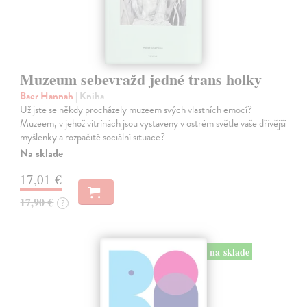
Muzeum sebevražd jedné trans holky
Baer Hannah
| Kniha
Už jste se někdy procházely muzeem svých vlastních emocí?
Muzeem, v jehož vitrínách jsou vystaveny v ostrém světle vaše dřívější
myšlenky a rozpačité sociální situace?
Na sklade
17,01 €
17,90 €
?
na sklade