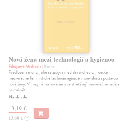
Nová žena mezi technologií a hygienou
Fikejzová Michaela
| Kniha
Předložená monografie se zabývá mediální archeologií české
meziválečné feministické technoimaginace v souvislosti s postavou
nové ženy. V imaginárnu nové ženy se střetávají meziválečné naděje
na rozkvět…
Na sklade
13,19 €
13,60 €
?