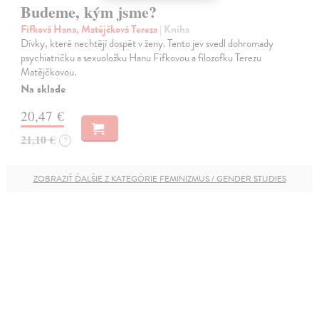
Budeme, kým jsme?
Fifková Hana, Matějčková Tereza
| Kniha
Dívky, které nechtějí dospět v ženy. Tento jev svedl dohromady
psychiatričku a sexuoložku Hanu Fifkovou a filozofku Terezu
Matějčkovou.
Na sklade
20,47 €
21,10 €
?
ZOBRAZIŤ ĎALŠIE Z KATEGÓRIE FEMINIZMUS / GENDER STUDIES