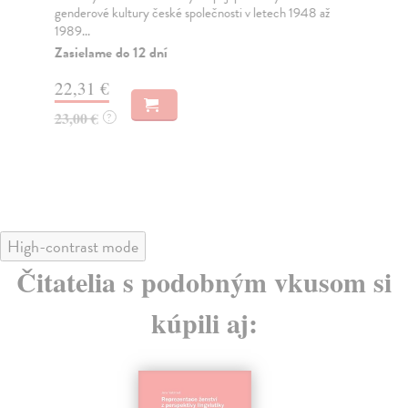
genderové kultury české společnosti v letech 1948 až
roz
1989...
Na
Zasielame do 12 dní
34
22,31 €
23,00 €
?
High-contrast mode
Čitatelia s podobným vkusom si
kúpili aj: