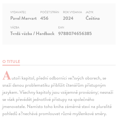
VYDAVATEĽ
POČET STRÁN
ROK VYDANIA
JAZYK
Pavel Mervart
456
2024
Čeština
VÄZBA
EAN
Tvrdá väzba / Hardback
9788074656385
O TITULE
A
utoři kapitol, přední odborníci ve?svých oborech, se
snaží danou problematiku přiblížit čtenářům přístupným
jazykem. Všechny kapitoly jsou vzájemně provázány; nesnaží
se však převádět jednotlivé přístupy na společného
jmenovatele. Namísto toho kniha záměrně staví na pluralitě
pohledů a?nechává promlouvat různé myšlenkové směry.