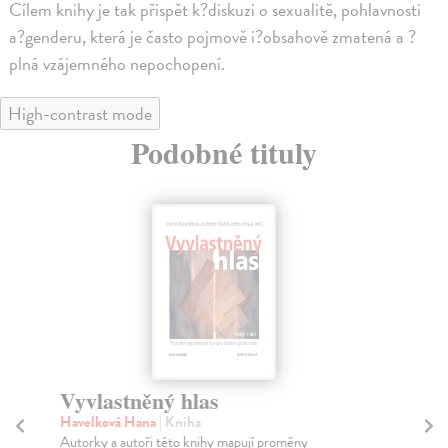
Cílem knihy je tak přispět k?diskuzi o sexualitě, pohlavnosti
a?genderu, která je často pojmově i?obsahově zmatená a ?
plná vzájemného nepochopení.
High-contrast mode
Podobné tituly
Vyvlastněný hlas
Vl
Havelková Hana
| Kniha
Po
Autorky a autoři této knihy mapují proměny
Kni