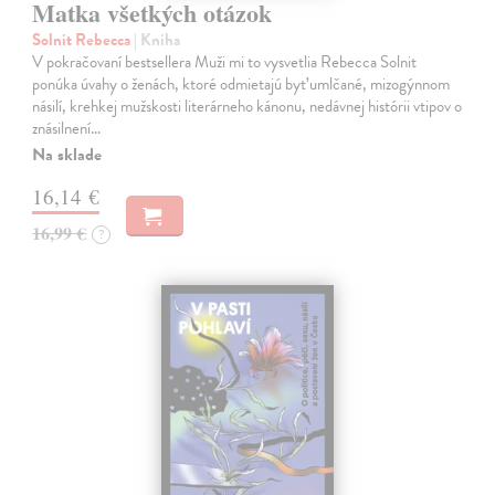
Matka všetkých otázok
Solnit Rebecca
| Kniha
V pokračovaní bestsellera Muži mi to vysvetlia Rebecca Solnit
ponúka úvahy o ženách, ktoré odmietajú byť umlčané, mizogýnnom
násilí, krehkej mužskosti literárneho kánonu, nedávnej histórii vtipov o
znásilnení…
Na sklade
16,14 €
16,99 €
?