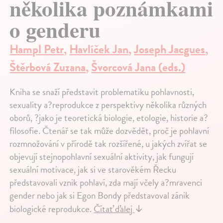
několika poznámkami
o genderu
Hampl Petr
,
Havlíček Jan
,
Joseph Jacgues
,
Štěrbová Zuzana
,
Švorcová Jana (eds.)
Kniha se snaží představit problematiku pohlavnosti,
sexuality a?reprodukce z perspektivy několika různých
oborů, ?jako je teoretická biologie, etologie, historie a?
filosofie. Čtenář se tak může dozvědět, proč je pohlavní
rozmnožování v přírodě tak rozšířené, u jakých zvířat se
objevují stejnopohlavní sexuální aktivity, jak fungují
sexuální motivace, jak si ve starověkém Řecku
představovali vznik pohlaví, zda mají včely a?mravenci
gender nebo jak si Egon Bondy představoval zánik
biologické reprodukce.
Čítať ďalej
↓