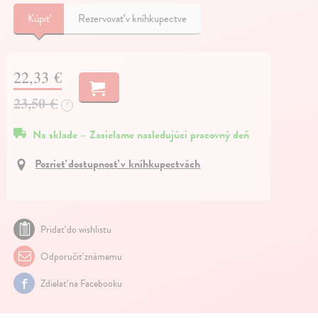
Kúpiť
Rezervovať v kníhkupectve
22,33 €
23,50 €
?
Na sklade – Zasielame nasledujúci pracovný deň
Pozrieť dostupnosť v kníhkupectvách
Pridať do wishlistu
Odporučiť známemu
Zdielať na Facebooku