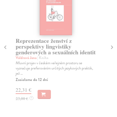
Reprezentace ženství z
R
perspektivy lingvistiky
La
genderových a sexuálních identit
Kla
Laq
Valdrová Jana
| Kniha
Za
Mluvní projev v českém veřejném prostoru se
vyznačuje preferováním určitých jazykových praktik,
19
jež ...
Zasielame do 12 dní
19
22,31 €
23,00 €
?