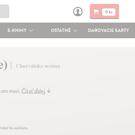
0 ks
E-KNIHY
OSTATNÉ
DAROVACIE KARTY
e)
Chorvátska sezóna
skom mori.
Čítať ďalej
↓
ridať do wishlistu