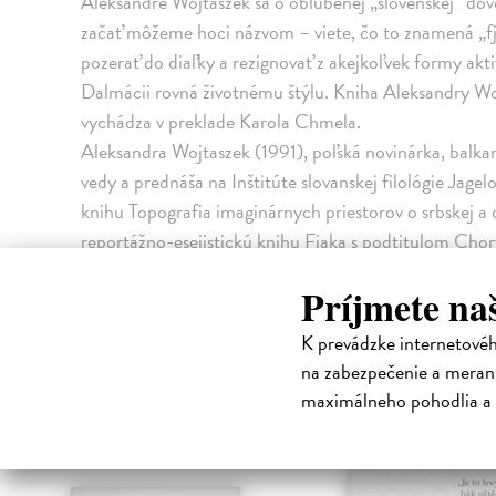
Aleksandre Wojtaszek sa o obľúbenej „slovenskej“ dovo
začať môžeme hoci názvom – viete, čo to znamená „fjak
pozerať do diaľky a rezignovať z akejkoľvek formy aktiv
Dalmácii rovná životnému štýlu. Kniha Aleksandry Wo
vychádza v preklade Karola Chmela.
Aleksandra Wojtaszek (1991), poľská novinárka, balkan
vedy a prednáša na Inštitúte slovanskej filológie Jage
knihu Topografia imaginárnych priestorov o srbskej a ch
reportážno-esejistickú knihu Fjaka s podtitulom Chorv
súčasnosť Chorvátska z nezvyčajných uhlov pohľadu.
Príjmete na
powszechny a s krakovským kultúrnym magazínom Her
programu Connecting Emerging Literary Artists 20
K prevádzke internetové
mesto literatúry.
na zabezpečenie a merani
High-contrast mode
maximálneho pohodlia a 