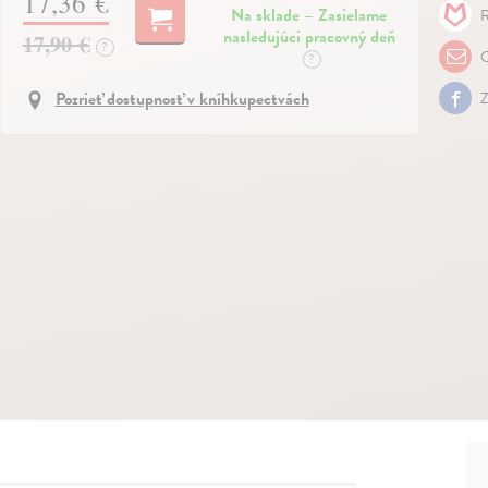
17,36 €
Na sklade – Zasielame
R
nasledujúci pracovný deň
17,90 €
?
O
?
Pozrieť dostupnosť v kníhkupectvách
Z