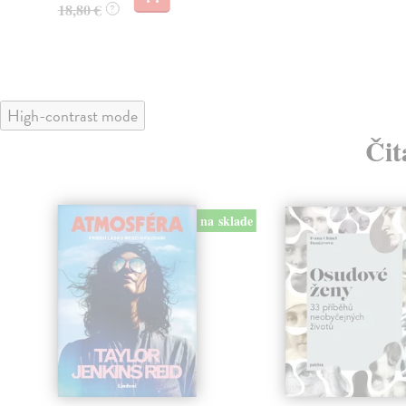
18,80 €
?
High-contrast mode
Čit
na sklade