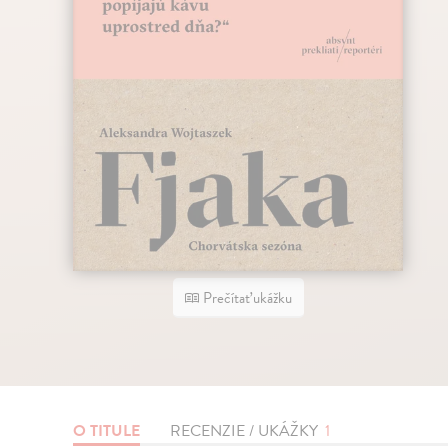
Prečítať ukážku
O TITULE
RECENZIE / UKÁŽKY
1