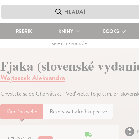
REBRÍK
KNIHY
BOOKS
KNIHY
-
REPORTÁŽE
Fjaka (slovenské vydani
Wojtaszek Aleksandra
Chystáte sa do Chorvátska? Veď viete, to je tam, pri sloven
Kúpiť
na webe
Rezervovať v kníhkupectve
P