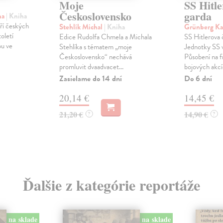
Moje
SS Hitle
Československo
garda
na
| Kniha
tří českých
Stehlík Michal
| Kniha
Grünberg Ka
oletí
Edice Rudolfa Chmela a Michala
SS Hitlerova 
pu ve
Stehlíka s tématem „moje
Jednotky SS v
Československo“ nechává
Působení na f
promluvit dvaadvacet...
bojových akcíc
Zasielame do 14 dní
Do 6 dní
20,14 €
14,45 €
21,20 €
14,90 €
?
?
Ďalšie z kategórie reportáže
na sklade
na sklade