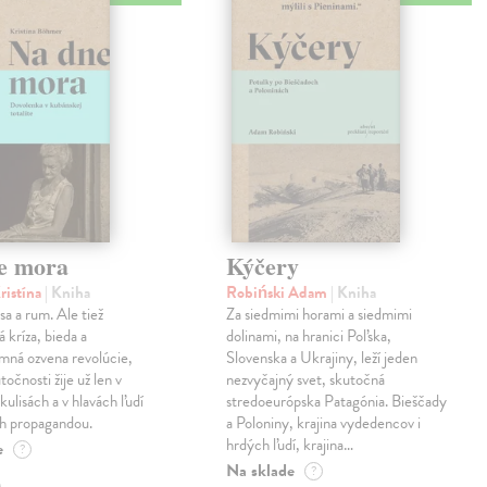
e mora
Kýčery
ristína
| Kniha
Robiński Adam
| Kniha
sa a rum. Ale tiež
Za siedmimi horami a siedmimi
 kríza, bieda a
dolinami, na hranici Poľska,
mná ozvena revolúcie,
Slovenska a Ukrajiny, leží jeden
točnosti žije už len v
nezvyčajný svet, skutočná
kulisách a v hlavách ľudí
stredoeurópska Patagónia. Bieščady
h propagandou.
a Poloniny, krajina vydedencov i
hrdých ľudí, krajina…
e
?
Na sklade
?