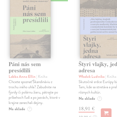
Páni nás sem
Štyri vlajky, je
presídlili
adresa
Labba Anna Ellin
| Kniha
Włodek Ludwika
| Kniha
Chcete spoznať Škandináviu z
Skutočné srdce Európy bij
trochu iného uhla? Zabudnite na
Tam, kde sa stretáva a pre
fjordy či polárnu žiaru, pátrajte po
rôznych kultúr.
príbehoch ľudí a po jazvách, ktoré v
Na sklade
?
krajine zanechali dejiny.
18,91 €
Na sklade
?
19,90 €