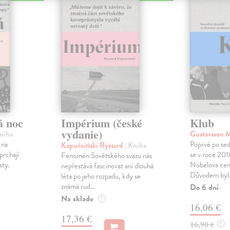
á noc
Impérium (české
Klub
vydanie)
Kniha
Gustavsson M
 na
Poprvé po sed
Kapuściński Ryszard
| Kniha
prchají
se v roce 201
Fenomén Sovětského svazu nás
sty.
Nobelova cena
nepřestává fascinovat ani dlouhá
Důvodem byl.
léta po jeho rozpadu, kdy se
známá rud...
Do 6 dní
Na sklade
?
16,06 €
17,36 €
16,90 €
?