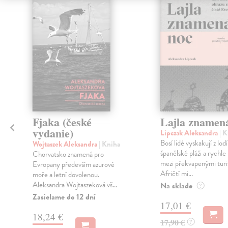
Fjaka (české
Lajla znamen
vydanie)
Lipczak Aleksandra
| 
Bosí lidé vyskakují z lodí
Wojtaszek Aleksandra
| Kniha
španělské pláži a rychle 
Chorvatsko znamená pro
mezi překvapenými turi
Evropany především azurové
Afričtí mi...
moře a letní dovolenou.
Aleksandra Wojtaszeková vš...
Na sklade
?
Zasielame do 12 dní
17,01 €
18,24 €
17,90 €
?