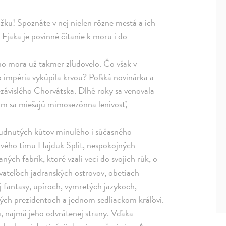
ižku! Spoznáte v nej nielen rôzne mestá a ich
. Fjaka je povinné čítanie k moru i do
ho mora už takmer zľudovelo. Čo však v
o impéria vykúpila krvou? Poľská novinárka a
závislého Chorvátska. Dlhé roky sa venovala
rom sa miešajú mimosezónna lenivosť,
budnutých kútov minulého i súčasného
lového tímu Hajduk Split, nespokojných
ých fabrík, ktoré vzali veci do svojich rúk, o
ateľoch jadranských ostrovov, obetiach
j fantasy, upíroch, vymretých jazykoch,
ých prezidentoch a jednom sedliackom kráľovi.
, najmä jeho odvrátenej strany. Vďaka