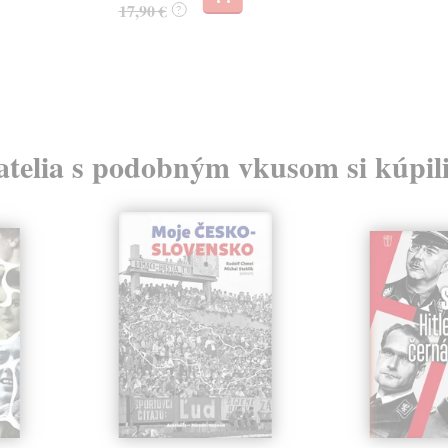
17,90 €
?
atelia s podobným vkusom si kúpili