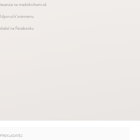
ecenzia na medziknihami.sk
dporučiť známemu
dielať na Facebooku
PREKLADATEĽ