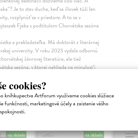
lenkovej destinácii dozvieme čosi viac. A
a“? Je to stav ducha, keď sa človek túži len
ity, rozplynúť sa v priestore. A to sa v
jtaszek Fjaka s podtitulom Chorvátska sezóna
istka a prekladateľka. Má doktorát z literárnej
lovskej univerzity. V roku 2023 vydala odbornú
orvátskej žánrovej literatúre, ale tiež
átska sezóna, v ktorej nahliada na minulosť i
 Spolupracuje s týždenníkom Tygodnik
še cookies?
ito. Bola tiež štipendistkou medzinárodného
19 – 2023 a víťazkou ceny UNESCO Krakov –
ho kníhkupectva Artforum využívame cookies slúžiace
e funkčnosti, marketingové účely a zaistenie vášho
spokojnosti.
Podobné tituly
na sklade
na sklade