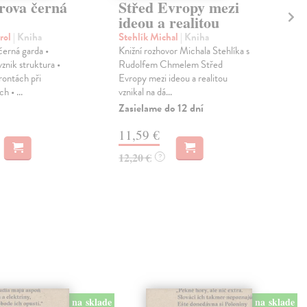
rova černá
Střed Evropy mezi
Br
ideou a realitou
pr
rol
| Kniha
Stehlík Michal
| Kniha
Sid
černá garda •
Knižní rozhovor Michala Stehlíka s
Knih
znik struktura •
Rudolfem Chmelem Střed
se 
rontách při
Evropy mezi ideou a realitou
vrac
h • ...
vznikal na dá...
pro..
Zasielame do 12 dní
Zas
11,59 €
15
12,20 €
16,
?
na sklade
na sklade