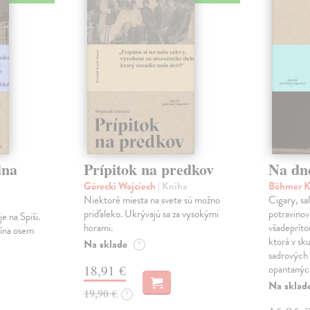
dna
Prípitok na predkov
Na dn
Górecki Wojciech
| Kniha
Böhmer K
Niektoré miesta na svete sú možno
Cigary, sal
priďaleko. Ukrývajú sa za vysokými
potravinová
e na Spiši.
horami.
všadepríto
lína osem
ktorá v sku
Na sklade
?
sadrových 
18,91 €
opantanýc
Na sklad
19,90 €
?