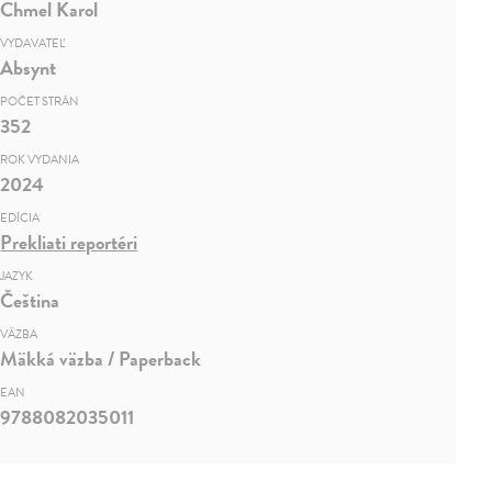
Chmel Karol
VYDAVATEĽ
Absynt
POČET STRÁN
352
ROK VYDANIA
2024
EDÍCIA
Prekliati reportéri
JAZYK
Čeština
VÄZBA
Mäkká väzba / Paperback
EAN
9788082035011