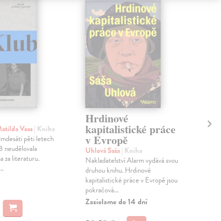
Hrdinové
Ne
kapitalistické práce
atilda Voss
| Kniha
Duš
v Evropě
mdesáti pěti letech
Mag
8 neudělovala
Šplí
Uhlová Saša
| Kniha
 za literaturu.
do 
Nakladatelství Alarm vydává svou
..
knih
druhou knihu. Hrdinové
Na 
kapitalistické práce v Evropě jsou
pokračová...
21
Zasielame do 14 dní