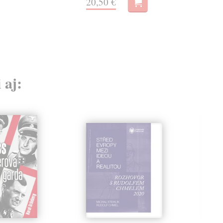
20,50 €
 aj: