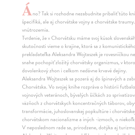
Á
no? Tak si rozhodne nezabudnite pribaliť túto kn
špecifiká, ale aj chorvátske vojny a chorvátske traumy
vnútrozemia.
Tvrdenie, že v Chorvátsku máme svoj kúsok slovenské
skutočnosti vieme o krajine, ktorá sa z komunistickéh
prekladateľka Aleksandra Wojtaszek je rovesníčkou ne
snahe pochopiť zložitý chorvátsky organizmus, v kto
dovolenkový zhon i celkom nedávne krvavé dejiny.
Aleksandra Wojtaszek sa pozerá aj do špinavých a za
Chorvátska. Vo svojej knihe rozpráva o histórii futba
vojnových veteránoch, bývalých šičkách zo sprivatizovan
väzňoch z chorvátskych koncentračných táborov, obyv
transformácie, juhoslovanskej popkultúre i chorvátske
chorvátskom nacionalizme a iných -izmoch, o niekoľk
V neposlednom rade sa, prirodzene, dotýka aj turizmu