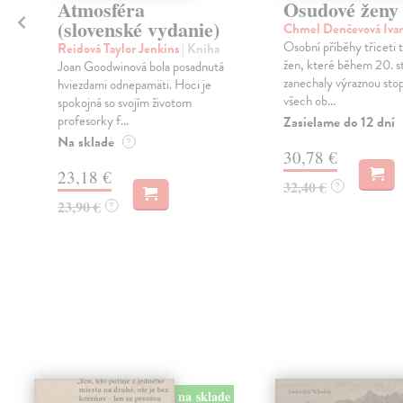
Atmosféra
Osudové ženy
(slovenské vydanie)
a
Chmel Denčevová Iva
Osobní příběhy třiceti 
Reidová Taylor Jenkins
| Kniha
žen, které během 20. st
Joan Goodwinová bola posadnutá
zanechaly výraznou sto
hviezdami odnepamäti. Hoci je
všech ob...
spokojná so svojím životom
profesorky f...
Zasielame do 12 dní
Na sklade
?
30,78 €
23,18 €
32,40 €
?
23,90 €
?
na sklade