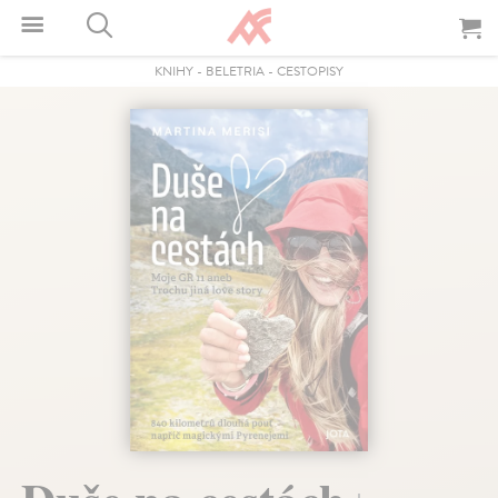
KNIHY
-
BELETRIA
-
CESTOPISY