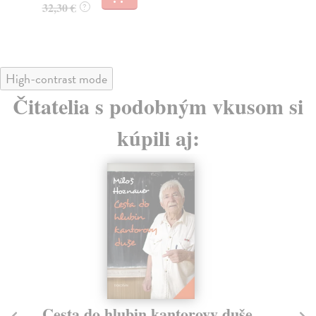
32,30 €
?
33
High-contrast mode
Čitatelia s podobným vkusom si
kúpili aj:
Ztracená duše
R