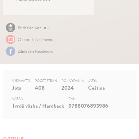
Pridať do wishlistu
Odporučiť známemu
Zdielať na Facebooku
VYDAVATEĽ
POČET STRÁN
ROK VYDANIA
JAZYK
Jota
408
2024
Čeština
VÄZBA
EAN
Tvrdá väzba / Hardback
9788076893986
O TITULE