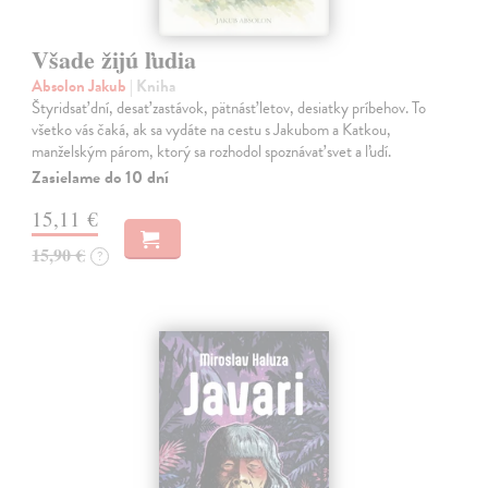
Všade žijú ľudia
Absolon Jakub
| Kniha
Štyridsať dní, desať zastávok, pätnásť letov, desiatky príbehov. To
všetko vás čaká, ak sa vydáte na cestu s Jakubom a Katkou,
manželským párom, ktorý sa rozhodol spoznávať svet a ľudí.
Zasielame do 10 dní
15,11 €
15,90 €
?