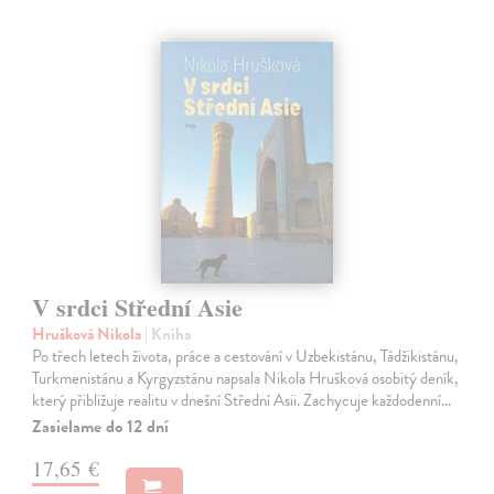
V srdci Střední Asie
Hrušková Nikola
| Kniha
Po třech letech života, práce a cestování v Uzbekistánu, Tádžikistánu,
Turkmenistánu a Kyrgyzstánu napsala Nikola Hrušková osobitý deník,
který přibližuje realitu v dnešní Střední Asii. Zachycuje každodenní…
Zasielame do 12 dní
17,65 €