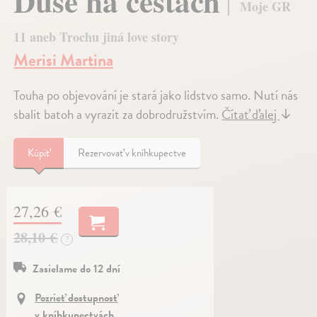
Duše na cestách
Moje GR
11 aneb Trochu jiná love story
Merisi Martina
Touha po objevování je stará jako lidstvo samo. Nutí nás
sbalit batoh a vyrazit za dobrodružstvím.
Čítať ďalej
↓
Kúpiť
Rezervovať v kníhkupectve
27,26 €
28,10 €
?
Zasielame do 12 dní
Pozrieť dostupnosť
v kníhkupectvách