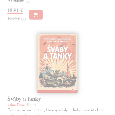
Na sklade
?
18,91 €
19,90 €
?
Šváby a tanky
Laine Timo
| Kniha
Cesta nedávnou históriou, ktorá vyráža dych. Kolaps socialistického
systému zažitý na vlastnej koži.