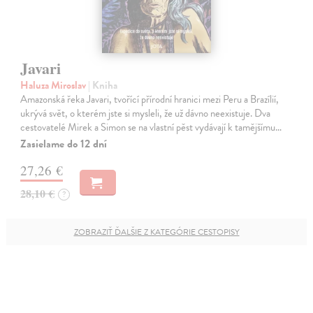
Javari
Haluza Miroslav
| Kniha
Amazonská řeka Javari, tvořící přírodní hranici mezi Peru a Brazílií,
ukrývá svět, o kterém jste si mysleli, že už dávno neexistuje. Dva
cestovatelé Mirek a Simon se na vlastní pěst vydávají k tamějšímu…
Zasielame do 12 dní
27,26 €
28,10 €
?
ZOBRAZIŤ ĎALŠIE Z KATEGÓRIE CESTOPISY