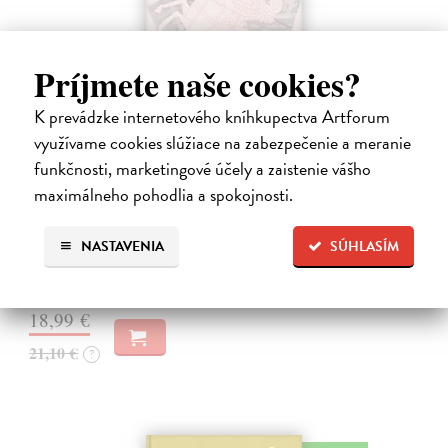
Príjmete naše cookies?
K prevádzke internetového kníhkupectva Artforum
využívame cookies slúžiace na zabezpečenie a meranie
Obušky a chačapuri
funkčnosti, marketingové účely a zaistenie vášho
Karlíková Eva
| Kniha
maximálneho pohodlia a spokojnosti.
Kniha přináší svědectví o společenské, politické a kulturní situaci
Gruzie v přelomovém období 2024–2025, kdy se mladá demokracie
s proevropským směřováním proměnila ve stát ovládaný jednou
NASTAVENIA
SÚHLASÍM
stranou. Autorka,…
Na sklade
?
18,99 €
21,10 €
?