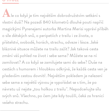
A
le co když je tím největším dobrodružstvím setkání s
vlastní duší? Na pozadí 840 kilometrů dlouhé pouti napříč
magickými Pyrenejemi autorka Martina Merisi vypráví příběh
o síle dětských snů, o peripetiích z trailu i ze života, o
přátelství, svobodě, horách, strachu, odvaze i lásce. Jaké
bláznivé situace můžete na trailu zažít? Jak taková cesta
změní váš pohled na život i sebe sama? Můžete se na ní
zamilovat? A co když se zamilujete sami do sebe? Duše na
cestách s humorem i hloubkou odkrývá, že každá cesta ven je
především cestou dovnitř. Největším pokladem je nalezení
sebe sama a největší výzvou je vypořádat se s tím, že po
návratu už nejste „tou holkou z trailu“. Nepodceňujte sílu
svých snů. Všechno, po čem jste kdy toužili, čeká za hranicí
vašeho strachu.