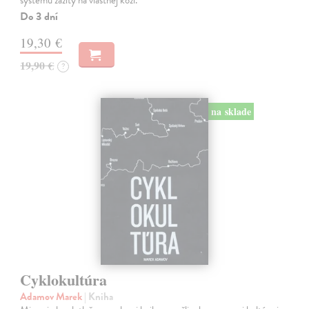
Do 3 dní
19,30 €
19,90 €
?
na sklade
Cyklokultúra
Adamov Marek
| Kniha