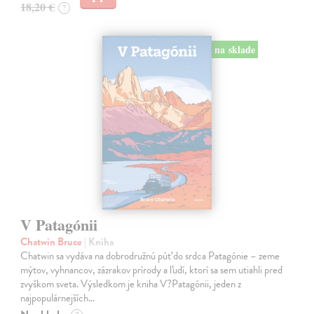
18,20 €
?
na sklade
V Patagónii
Chatwin Bruce
| Kniha
Chatwin sa vydáva na dobrodružnú púť do srdca Patagónie – zeme
mýtov, vyhnancov, zázrakov prírody a ľudí, ktorí sa sem utiahli pred
zvyškom sveta. Výsledkom je kniha V?Patagónii, jeden z
najpopulárnejších…