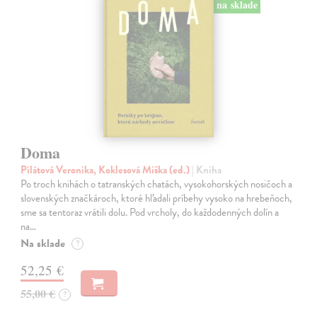
na sklade
Doma
Pilátová Veronika, Koklesová Miška (ed.)
| Kniha
Po troch knihách o tatranských chatách, vysokohorských nosičoch a
slovenských značkároch, ktoré hľadali príbehy vysoko na hrebeňoch,
sme sa tentoraz vrátili dolu. Pod vrcholy, do každodenných dolín a
na…
Na sklade
?
52,25 €
55,00 €
?