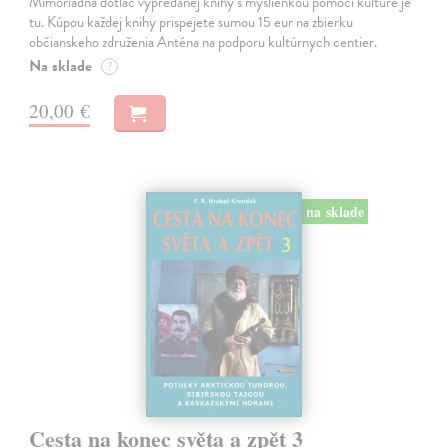
Mimoriadna dotlač vypredanej knihy s myšlienkou pomoci kultúre je
tu. Kúpou každej knihy prispejete sumou 15 eur na zbierku
občianskeho združenia Anténa na podporu kultúrnych centier.
Na sklade
?
20,00 €
na sklade
Cesta na konec světa a zpět 3