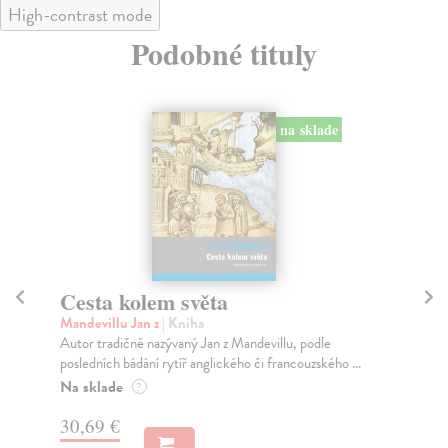
High-contrast mode
Podobné tituly
na sklade
Cesta kolem světa
C
Mandevillu Jan z
| Kniha
Hr
Autor tradičně nazývaný Jan z Mandevillu, podle
Lit
posledních bádání rytíř anglického či francouzského ...
sou
ces.
Na sklade
?
Na
30,69 €
32