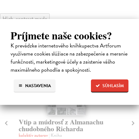
High-contrast mode
Čitatelia s podobným vkusom si
Príjmete naše cookies?
kúpili aj:
K prevádzke internetového kníhkupectva Artforum
využívame cookies slúžiace na zabezpečenie a meranie
funkčnosti, marketingové účely a zaistenie vášho
maximálneho pohodlia a spokojnosti.
NASTAVENIA
SÚHLASÍM
Vtip a múdrosť z Almanachu
F
chudobného Richarda
kol
„Ob
kolektív autorov
| Kniha