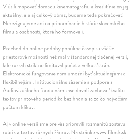
V úsilí mapovať domácu kinematografiu a kresliť nielen jej
aktuálny, ale aj celkový obraz, budeme teda pokračovať.
Nerezignujeme ani na pripomínanie histórie slovenského
filmu a osobností, ktoré ho formovali.
Prechod do online podoby ponúkne časopisu väčšie
priestorové možnosti než mal v štandardnej tlačenej verzii,
kde rozsah striktne limitoval počet a veľkosť strán.
Elektronické fungovanie nám umožní byť aktuálnejšími a
flexibilnejšími. Inštitucionálne zázemie a podpora z
Audiovizuálneho fondu nám zase dovolí zachovať kvalitu
textov printového periodika bez hnania sa za čo najväčším
počtom klikov.
Aj v online verzii sme pre vás pripravili rozmanitú zostavu
rubrík a textov rôznych žánrov. Na stránke www.filmsk.sk