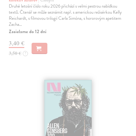
Druhé letošní číslo roku 2026 přichází s velmi pestrou nabídkou
textů. Čtenář se může seznámit např. s americkou režisérkou Kelly
Reichardt, s filmovou trilogií Carla Simóna, s hororovým apetitem
Zacha…
Zasielame do 12 dní
3,40 €
3,50 €
?