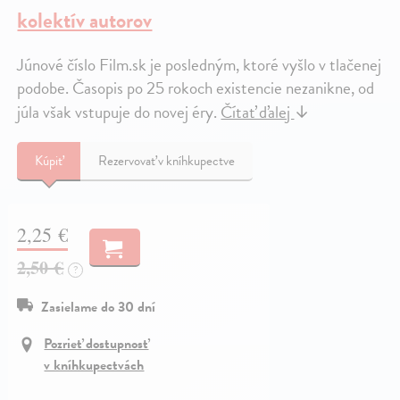
kolektív autorov
Júnové číslo Film.sk je posledným, ktoré vyšlo v tlačenej
podobe. Časopis po 25 rokoch existencie nezanikne, od
júla však vstupuje do novej éry.
Čítať ďalej
↓
Kúpiť
Rezervovať v kníhkupectve
2,25 €
2,50 €
?
Zasielame do 30 dní
Pozrieť dostupnosť
v kníhkupectvách