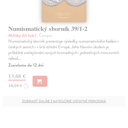
Numismatický sborník 39/1-2
Militký Jiří (ed.)
| Časopis
Numismatický sborník prezentuje výsledky numismatického bádání v
českých zemích i v širší střední Evropě. Jeho hlavním úkolem je
průběžné zveřejňování nových hromadných i jednotlivých mincovních
nálezů…
Zasielame do 12 dní
13,68 €
14,10 €
?
ZOBRAZIŤ ĎALŠIE Z KATEGÓRIE OSTATNÉ PERIODIKÁ