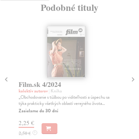
Podobné tituly
sk 4/2024
Film.sk 5/202
 autorov
| Kniha
kolektív autorov
| Kni
vanie s túžbou po viditeľnosti a úspechu sa
„Najočakávanejšou uda
ticky všetkých oblastí verejného života...
prostredia je pripravov
me do 30 dní
Zasielame do 30 dní
€
2,25 €
2,50 €
?
?