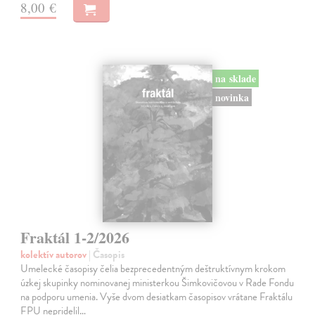
8,00 €
na sklade
novinka
Fraktál 1-2/2026
kolektív autorov
| Časopis
Umelecké časopisy čelia bezprecedentným deštruktívnym krokom
úzkej skupinky nominovanej ministerkou Šimkovičovou v Rade Fondu
na podporu umenia. Vyše dvom desiatkam časopisov vrátane Fraktálu
FPU nepridelil…