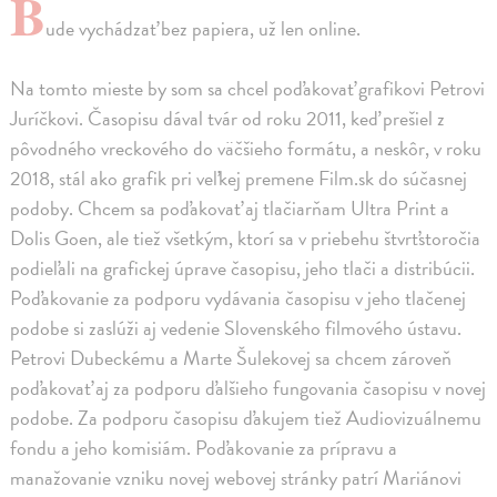
B
ude vychádzať bez papiera, už len online.
Na tomto mieste by som sa chcel poďakovať grafikovi Petrovi
Juríčkovi. Časopisu dával tvár od roku 2011, keď prešiel z
pôvodného vreckového do väčšieho formátu, a neskôr, v roku
2018, stál ako grafik pri veľkej premene Film.sk do súčasnej
podoby. Chcem sa poďakovať aj tlačiarňam Ultra Print a
Dolis Goen, ale tiež všetkým, ktorí sa v priebehu štvrťstoročia
podieľali na grafickej úprave časopisu, jeho tlači a distribúcii.
Poďakovanie za podporu vydávania časopisu v jeho tlačenej
podobe si zaslúži aj vedenie Slovenského filmového ústavu.
Petrovi Dubeckému a Marte Šulekovej sa chcem zároveň
poďakovať aj za podporu ďalšieho fungovania časopisu v novej
podobe. Za podporu časopisu ďakujem tiež Audiovizuálnemu
fondu a jeho komisiám. Poďakovanie za prípravu a
manažovanie vzniku novej webovej stránky patrí Mariánovi