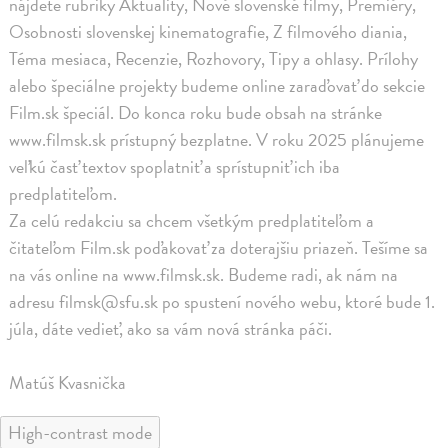
nájdete rubriky Aktuality, Nové slovenské filmy, Premiéry,
Osobnosti slovenskej kinematografie, Z filmového diania,
Téma mesiaca, Recenzie, Rozhovory, Tipy a ohlasy. Prílohy
alebo špeciálne projekty budeme online zaraďovať do sekcie
Film.sk špeciál. Do konca roku bude obsah na stránke
www.filmsk.sk prístupný bezplatne. V roku 2025 plánujeme
veľkú časť textov spoplatniť a sprístupniť ich iba
predplatiteľom.
Za celú redakciu sa chcem všetkým predplatiteľom a
čitateľom Film.sk poďakovať za doterajšiu priazeň. Tešíme sa
na vás online na www.filmsk.sk. Budeme radi, ak nám na
adresu filmsk@sfu.sk po spustení nového webu, ktoré bude 1.
júla, dáte vedieť, ako sa vám nová stránka páči.
Matúš Kvasnička
High-contrast mode