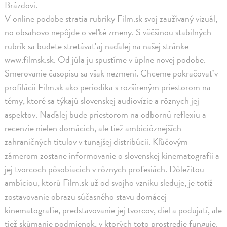
Brázdovi.
V online podobe stratia rubriky Film.sk svoj zaužívaný vizuál,
no obsahovo nepôjde o veľké zmeny. S väčšinou stabilných
rubrík sa budete stretávať aj naďalej na našej stránke
www.filmsk.sk. Od júla ju spustíme v úplne novej podobe.
Smerovanie časopisu sa však nezmení. Chceme pokračovať v
profilácii Film.sk ako periodika s rozšíreným priestorom na
témy, ktoré sa týkajú slovenskej audiovízie a rôznych jej
aspektov. Naďalej bude priestorom na odbornú reflexiu a
recenzie nielen domácich, ale tiež ambicióznejších
zahraničných titulov v tunajšej distribúcii. Kľúčovým
zámerom zostane informovanie o slovenskej kinematografii a
jej tvorcoch pôsobiacich v rôznych profesiách. Dôležitou
ambíciou, ktorú Film.sk už od svojho vzniku sleduje, je totiž
zostavovanie obrazu súčasného stavu domácej
kinematografie, predstavovanie jej tvorcov, diel a podujatí, ale
tiež skúmanie podmienok, v ktorých toto prostredie funguje.