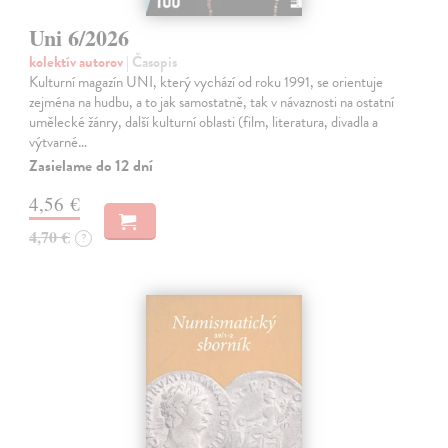
Uni 6/2026
kolektív autorov
| Časopis
Kulturní magazín UNI, který vychází od roku 1991, se orientuje
zejména na hudbu, a to jak samostatně, tak v návaznosti na ostatní
umělecké žánry, další kulturní oblasti (film, literatura, divadla a
výtvarné…
Zasielame do 12 dní
4,56 €
4,70 €
?