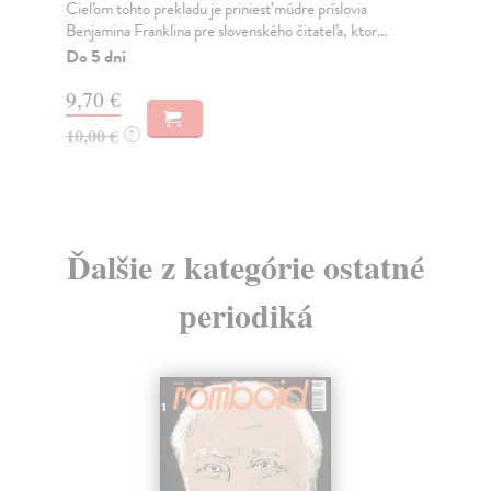
týk
Cieľom tohto prekladu je priniesť múdre príslovia
Benjamina Franklina pre slovenského čitateľa, ktor...
Za
Do 5 dní
2,
9,70 €
2,
10,00 €
?
Ďalšie z kategórie ostatné
periodiká