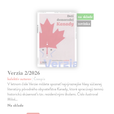
na sklade
novinka
Verzia 2/2026
kolektív autorov
| Časopis
V letnom čísle Verzie môžete spoznať najvýraznejšie hlasy súčasnej
literatúry pôvodného obyvateľstva Kanady, ktoré spracúvajú temnú
historickú skúsenosť s tzv. rezidenčnými školami. Číslo ilustroval
Miloš…
Na sklade