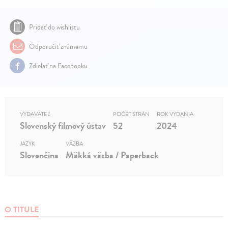
Pridať do wishlistu
Odporučiť známemu
Zdielať na Facebooku
VYDAVATEĽ
POČET STRÁN
ROK VYDANIA
Slovenský filmový ústav
52
2024
JAZYK
VÄZBA
Slovenčina
Mäkká väzba / Paperback
O TITULE