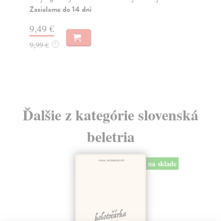
Zasielame do 14 dní
13
9,49 €
14
9,99 €
?
Ďalšie z kategórie slovenská
beletria
na sklade