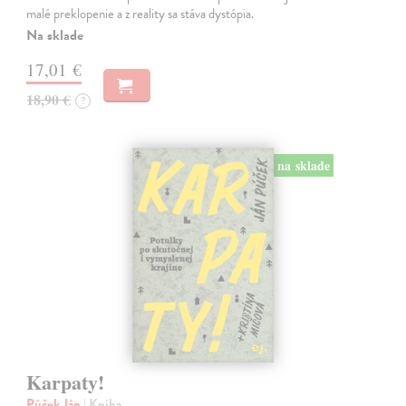
malé preklopenie a z reality sa stáva dystópia.
Na sklade
17,01 €
18,90 €
?
na sklade
Karpaty!
Púček Ján
| Kniha