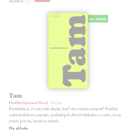
16,00 €
?
na sklade
Tam
Hochholczerová Nicol
| Kniha
Pamätáte si, čo ste mali obuté, keď vám niekto umieral? Krehká
rodinná dráma o pamäti, posledných dňoch blízkeho a o tom, čo sa
zmení pre tie, ktoré tu zostali.
Na sklade