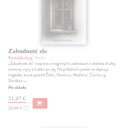
Zabudnuté zlo
Kumičák Juraj
| Kniha
„Zabudnuté zlo“ rozpráva o tragických udalostiach z obdobia druhej
svetovej vojny a krátko po nej. Na príbehoch postáv sa objavujú
tragédie, ktoré postihli Židov, Nemcov, Maďarov, Čechov aj
Slovákov v…
Na sklade
21,47 €
22,60 €
?