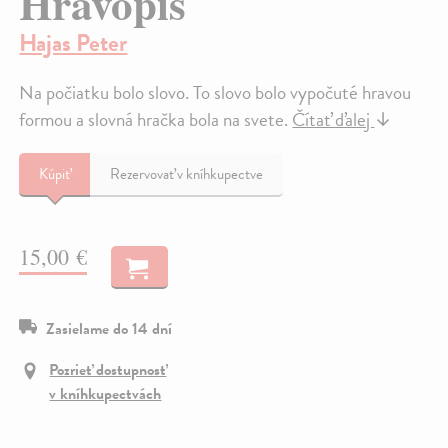
Hravopis
Hajas Peter
Na počiatku bolo slovo. To slovo bolo vypočuté hravou
formou a slovná hračka bola na svete.
Čítať ďalej
↓
Kúpiť
Rezervovať v kníhkupectve
15,00 €
Zasielame do 14 dní
Pozrieť dostupnosť
v kníhkupectvách