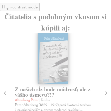
High-contrast mode
Čitatelia s podobným vkusom si
kúpili aj:
Z našich sĺz bude múdrosť; ale z
A
vášho úsmevu?!?
Bil
Bás
Altenberg Peter
| Kniha
aut
Peter Altenberg (1859 – 1919) patrí životom i tvorbou
k najoriginálnejším autorom modernej rakúskej ...
Na