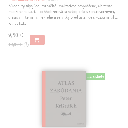
Sú debuty tápajúce, rozpačité, kvalitatívne nevyvážené, ale tento
medzi ne nepatrí. Hochholczerová sa nebojí prísť s kontroverznými,
drásavými témami, nekladie si servítky pred ústa, ide s kožou na trh…
Na sklade
9,50 €
10,00 €
?
na sklade