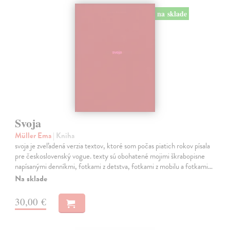
na sklade
Svoja
Müller Ema
| Kniha
svoja je zveľadená verzia textov, ktoré som počas piatich rokov písala
pre československý vogue. texty sú obohatené mojimi škrabopisne
napísanými denníkmi, fotkami z detstva, fotkami z mobilu a fotkami…
Na sklade
30,00 €