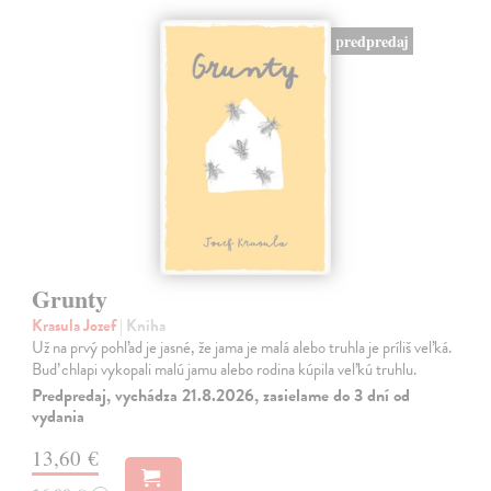
predpredaj
Grunty
Krasula Jozef
| Kniha
Už na prvý pohľad je jasné, že jama je malá alebo truhla je príliš veľká.
Buď chlapi vykopali malú jamu alebo rodina kúpila veľkú truhlu.
Predpredaj, vychádza 21.8.2026, zasielame do 3 dní od
vydania
13,60 €