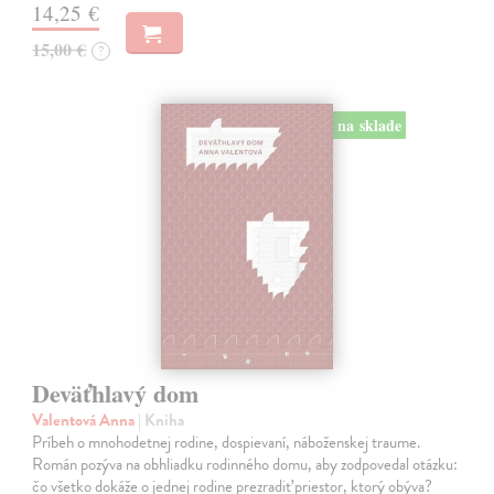
14,25 €
15,00 €
?
na sklade
Deväťhlavý dom
Valentová Anna
| Kniha
Príbeh o mnohodetnej rodine, dospievaní, náboženskej traume.
Román pozýva na obhliadku rodinného domu, aby zodpovedal otázku:
čo všetko dokáže o jednej rodine prezradiť priestor, ktorý obýva?