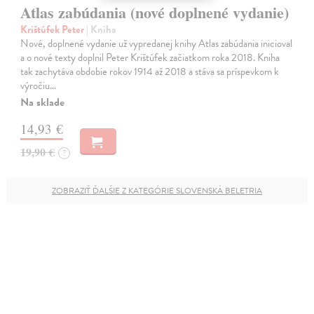
Atlas zabúdania (nové doplnené vydanie)
Krištúfek Peter
| Kniha
Nové, doplnené vydanie už vypredanej knihy Atlas zabúdania inicioval
a o nové texty doplnil Peter Krištúfek začiatkom roka 2018. Kniha
tak zachytáva obdobie rokov 1914 až 2018 a stáva sa príspevkom k
výročiu…
Na sklade
14,93 €
19,90 €
?
ZOBRAZIŤ ĎALŠIE Z KATEGÓRIE SLOVENSKÁ BELETRIA