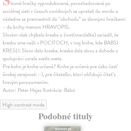
lovné hračky vyprodukované, porozhadzované po
sociálnej sieti v časoch covidových sa upratali do wordu a
následne sa premiestnili do “obchodu” so slovnými hračkami
– do knihy menom HRAVOPIS.
Slovám však chýbala kresba a život(manželka) zariadil, že
kresbu sme našli v POCITOCH, v inej knihe, kde BABSI
KRESLI. Slovo dalo kresbe, kresba dala slovu a dohoda o
spolupráci uzrela svetlo sveta.
Pre koho je kniha určená? Kniha je určená pre úzku časť
širokej verejnosti :-), pre čitateľov, ktorí obľubujú čítať s
hravým porozumením.
Autor: Peter Hajas Ilustrácie: Babsi
High-contrast mode
Podobné tituly