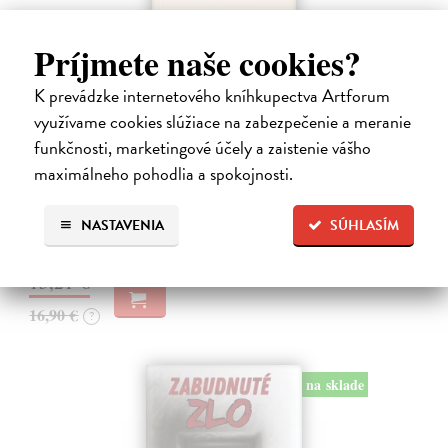
Príjmete naše cookies?
K prevádzke internetového kníhkupectva Artforum
využívame cookies slúžiace na zabezpečenie a meranie
Kolotočárka
funkčnosti, marketingové účely a zaistenie vášho
Wernerová Jana
| Kniha
maximálneho pohodlia a spokojnosti.
Tam, kde sa radosť zo slobodného pohybu a dobrodružstva prelína s
pocitom vyčlenenia. Tam, kde rastie starý gaštan a okolo neho sa krúti
život dievčatka, ktoré od svojej starej mamy dostalo meno Zelinka.…
NASTAVENIA
SÚHLASÍM
Na sklade
15,21 €
16,90 €
?
na sklade