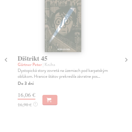
Dištrikt 45
C
Gärtner Peter
| Kniha
Šul
Dystopická story zovretá na územiach pod karpatským
Nov
oblúkom. Hranice štátov prekreslila závratne pos...
zav
Do 3 dní
Na
16,06 €
14
16,90 €
15
?