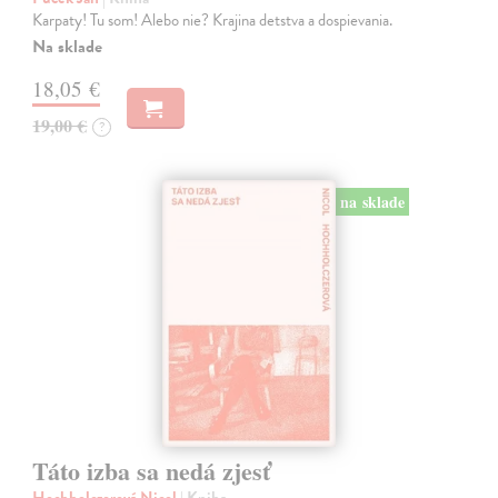
Karpaty! Tu som! Alebo nie? Krajina detstva a dospievania.
Na sklade
18,05 €
19,00 €
?
na sklade
Táto izba sa nedá zjesť
Hochholczerová Nicol
| Kniha