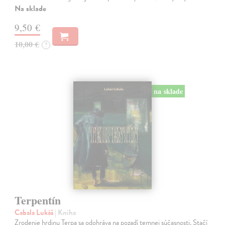
Na sklade
9,50 €
10,00 €
?
na sklade
Terpentín
Cabala Lukáš
| Kniha
Zrodenie hrdinu Terpa sa odohráva na pozadí temnej súčasnosti. Stačí