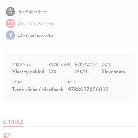
Pridať do wishlistu
Odporučiť známemu
Zdielať na Facebooku
VYDAVATEĽ
POČET STRÁN
ROK VYDANIA
JAZYK
Vlastný náklad
120
2024
Slovenčina
VÄZBA
EAN
Tvrdá väzba / Hardback
9788057056003
O TITULE
S