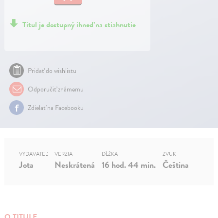
Titul je dostupný ihneď na stiahnutie
Pridať do wishlistu
Odporučiť známemu
Zdielať na Facebooku
VYDAVATEĽ
VERZIA
DĹŽKA
ZVUK
Jota
Neskrátená
16 hod. 44 min.
Čeština
O TITULE