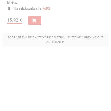
klinika…
Na stiahnutie ako
MP3
15,92 €
ZOBRAZIŤ ĎALŠIE Z KATEGÓRIE BELETRIA – SVETOVÉ A PREKLADOVÉ
AUDIOKNIHY