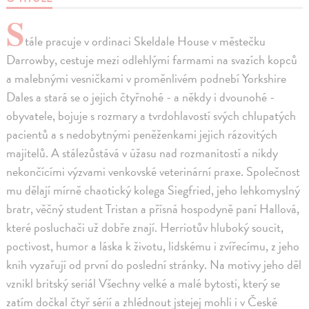
S
tále pracuje v ordinaci Skeldale House v městečku
Darrowby, cestuje mezi odlehlými farmami na svazích kopců
a malebnými vesničkami v proměnlivém podnebí Yorkshire
Dales a stará se o jejich čtyřnohé - a někdy i dvounohé -
obyvatele, bojuje s rozmary a tvrdohlavostí svých chlupatých
pacientů a s nedobytnými peněženkami jejich rázovitých
majitelů. A stálezůstává v úžasu nad rozmanitostí a nikdy
nekončícími výzvami venkovské veterinární praxe. Společnost
mu dělají mírně chaotický kolega Siegfried, jeho lehkomyslný
bratr, věčný student Tristan a přísná hospodyně paní Hallová,
které posluchači už dobře znají. Herriotův hluboký soucit,
poctivost, humor a láska k životu, lidskému i zvířecímu, z jeho
knih vyzařují od první do poslední stránky. Na motivy jeho děl
vznikl britský seriál Všechny velké a malé bytosti, který se
zatím dočkal čtyř sérií a zhlédnout jstejej mohli i v České