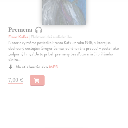
Premena
Franz Kafka
| Elektronická audiokniha
Notoricky známa poviedka Franza Kafku z roku 1915, v ktorej sa
obchodný cestujúci Gregor Samsa jedného rána prebudí v posteli ako
„odporný hmyz“.Je to príbeh premeny bez zľutovania či prílišného
súcitu…
Na stiahnutie ako
MP3
7,00 €