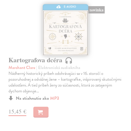
E-AUDIO
novinka
Kartografova dcéra
Marchant Clare
| Elektronická audiokniha
Nádherný historický príbeh odohrávajúci sa v 16. storočí o
pozoruhodnej a odvážnej žene – kartografke, inšpirovaný skutočnými
udalosťami. A tiež príbeh ženy zo súčasnosti, ktorá zo zatajeným
dychom objavuje…
Na stiahnutie ako
MP3
15,45 €