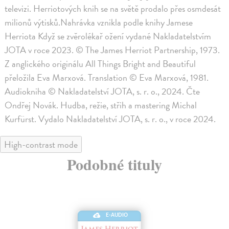
televizi. Herriotových knih se na světě prodalo přes osmdesát
milionů výtisků.Nahrávka vznikla podle knihy Jamese
Herriota Když se zvěrolékař ožení vydané Nakladatelstvím
JOTA v roce 2023. © The James Herriot Partnership, 1973.
Z anglického originálu All Things Bright and Beautiful
přeložila Eva Marxová. Translation © Eva Marxová, 1981.
Audiokniha © Nakladatelství JOTA, s. r. o., 2024. Čte
Ondřej Novák. Hudba, režie, střih a mastering Michal
Kurfürst. Vydalo Nakladatelství JOTA, s. r. o., v roce 2024.
High-contrast mode
Podobné tituly
E-AUDIO