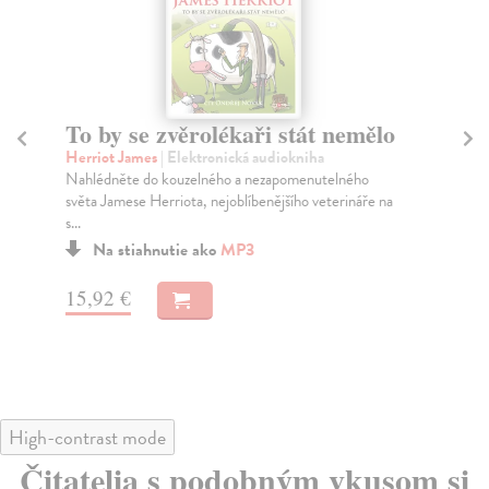
To by se zvěrolékaři stát nemělo
E
Herriot James
| Elektronická audiokniha
Co
Nahlédněte do kouzelného a nezapomenutelného
Kni
světa Jamese Herriota, nejoblíbenějšího veterináře na
exp
s...
Na stiahnutie ako
MP3
15
15,92 €
High-contrast mode
Čitatelia s podobným vkusom si