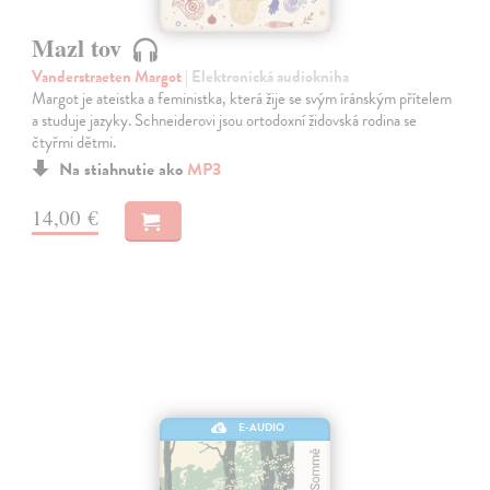
Mazl tov
Vanderstraeten Margot
| Elektronická audiokniha
Margot je ateistka a feministka, která žije se svým íránským přítelem
a studuje jazyky. Schneiderovi jsou ortodoxní židovská rodina se
čtyřmi dětmi.
Na stiahnutie ako
MP3
14,00 €
E-AUDIO