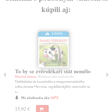
kúpili aj:
E-AUDIO
To by se zvěrolékaři stát nemělo
Zv
Herriot James
| Elektronická audiokniha
He
Nahlédněte do kouzelného a nezapomenutelného
Jiř
světa Jamese Herriota, nejoblíbenějšího veterináře na
bri
s...
Na stiahnutie ako
MP3
9,
15,92 €