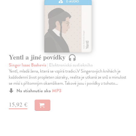
E-AUDIO
Yentl a jiné povídky
Singer Isaac Bashevis
| Elektronická audiokniha
Yentl, mladá žena, která se vzpírá tradici.V Singerových knihách je
každodenní život propleten zázraky, realita je utkaná ze snů a minulost
se mísí s přítomným okamžikem. Takové jsou i povídky z tohoto…
Na stiahnutie ako
MP3
15,92 €