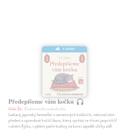
E-AUDIO
Předepíšeme vám kočku
Išida Šó
| Elektronická audiokniha
Laskavý japonský bestseller o sametových kožíšcích, nekonečném
předení a opravdové kočičí lásce, který vychází ve třiceti jazycích.V
rušném Kjótu, v pátém patře budovy na konci zapadlé uličky sídlí