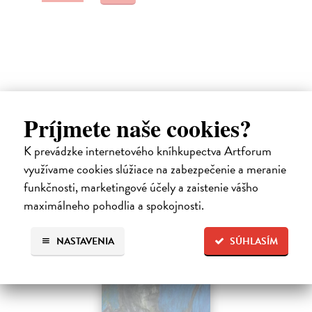
Ďalšie z kategórie beletria –
Príjmete naše cookies?
svetové a prekladové audioknihy
K prevádzke internetového kníhkupectva Artforum
využívame cookies slúžiace na zabezpečenie a meranie
funkčnosti, marketingové účely a zaistenie vášho
maximálneho pohodlia a spokojnosti.
NASTAVENIA
SÚHLASÍM
E-AUDIO