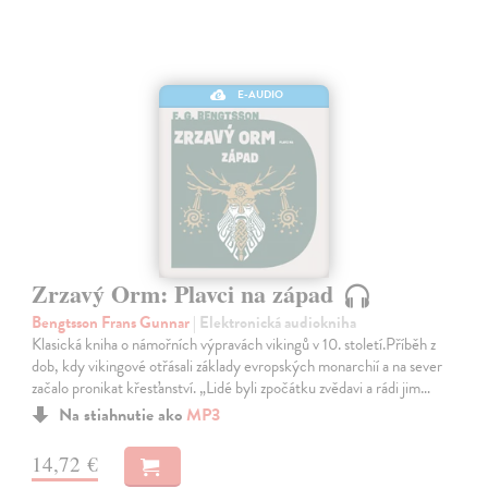
E-AUDIO
Zrzavý Orm: Plavci na západ
Bengtsson Frans Gunnar
| Elektronická audiokniha
Klasická kniha o námořních výpravách vikingů v 10. století.Příběh z
dob, kdy vikingové otřásali základy evropských monarchií a na sever
začalo pronikat křesťanství. „Lidé byli zpočátku zvědavi a rádi jim…
Na stiahnutie ako
MP3
14,72 €