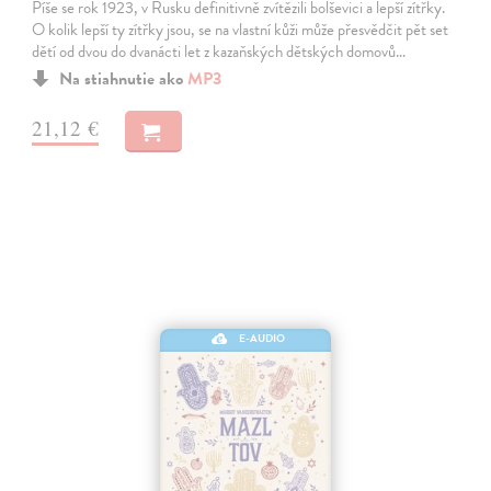
Píše se rok 1923, v Rusku definitivně zvítězili bolševici a lepší zítřky.
O kolik lepší ty zítřky jsou, se na vlastní kůži může přesvědčit pět set
dětí od dvou do dvanácti let z kazaňských dětských domovů…
Na stiahnutie ako
MP3
21,12 €
E-AUDIO