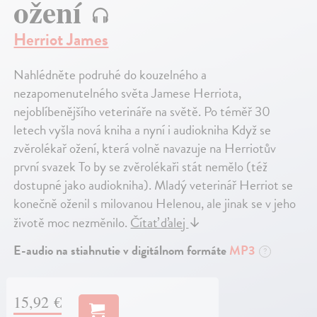
ožení
Herriot James
Nahlédněte podruhé do kouzelného a
nezapomenutelného světa Jamese Herriota,
nejoblíbenějšího veterináře na světě. Po téměř 30
letech vyšla nová kniha a nyní i audiokniha Když se
zvěrolékař ožení, která volně navazuje na Herriotův
první svazek To by se zvěrolékaři stát nemělo (též
dostupné jako audiokniha). Mladý veterinář Herriot se
konečně oženil s milovanou Helenou, ale jinak se v jeho
životě moc nezměnilo.
Čítať ďalej
↓
E-audio na stiahnutie v digitálnom formáte
MP3
?
15,92 €