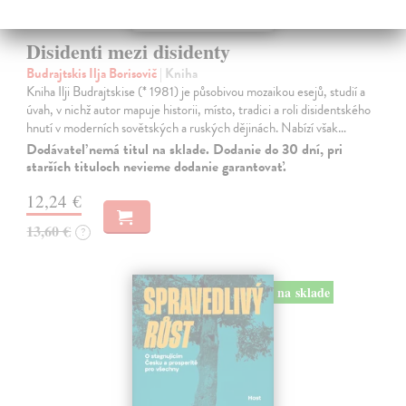
Disidenti mezi disidenty
Budrajtskis Ilja Borisovič
| Kniha
Kniha Ilji Budrajtskise (* 1981) je působivou mozaikou esejů, studií a
úvah, v nichž autor mapuje historii, místo, tradici a roli disidentského
hnutí v moderních sovětských a ruských dějinách. Nabízí však…
Dodávateľ nemá titul na sklade. Dodanie do 30 dní, pri
starších tituloch nevieme dodanie garantovať.
12,24 €
13,60 €
?
na sklade