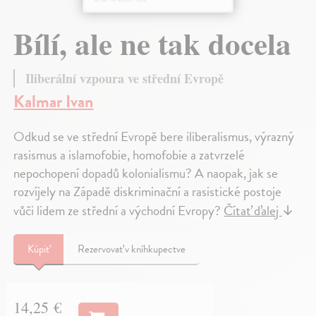
Bílí, ale ne tak docela
Iliberální vzpoura ve střední Evropě
Kalmar Ivan
Odkud se ve střední Evropě bere iliberalismus, výrazný
rasismus a islamofobie, homofobie a zatvrzelé
nepochopení dopadů kolonialismu? A naopak, jak se
rozvíjely na Západě diskriminační a rasistické postoje
vůči lidem ze střední a východní Evropy?
Čítať ďalej
↓
Kúpiť
Rezervovať v kníhkupectve
14,25 €