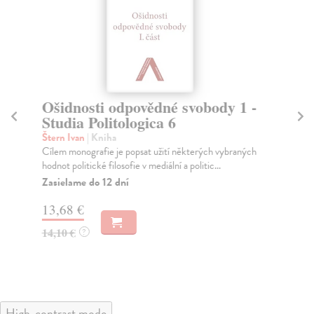
Ošidnosti odpovědné svobody 1 -
Sv
Studia Politologica 6
V
Štern Ivan
| Kniha
Kra
Cílem monografie je popsat užití některých vybraných
Iva
hodnot politické filosofie v mediální a politic...
vzn
kte
Zasielame do 12 dní
Na
13,68 €
15
14,10 €
?
16
High-contrast mode