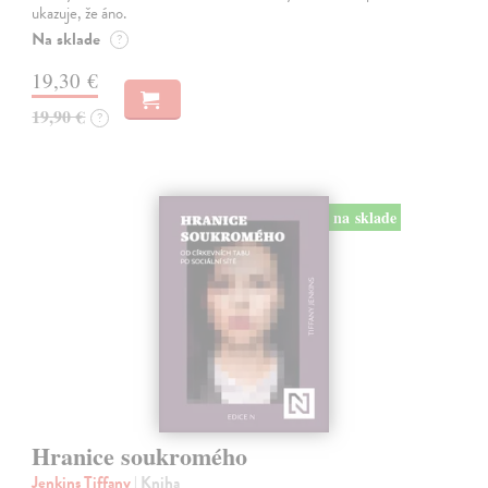
ukazuje, že áno.
Na sklade
?
19,30 €
19,90 €
?
na sklade
Hranice soukromého
Jenkins Tiffany
| Kniha