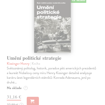
Umění politické strategie
Kissinger Henry
| Kniha
Světoznámý politolog, historik, poradce pěti amerických prezidentů
a laureát Nobelovy ceny míru Henry Kissinger detailně analyzuje
kariéru šesti legendárních státníků: Konrada Adenauera, jenž po
druhé…
Na sklade
?
31,16 €
32,80 €
?