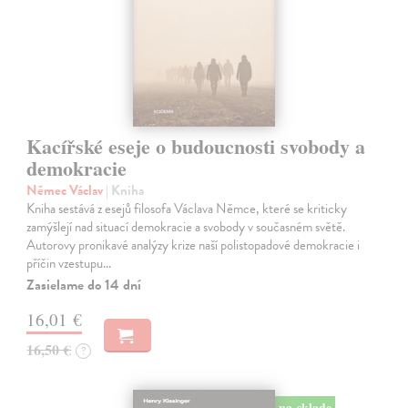
Kacířské eseje o budoucnosti svobody a
demokracie
Němec Václav
| Kniha
Kniha sestává z esejů filosofa Václava Němce, které se kriticky
zamýšlejí nad situací demokracie a svobody v současném světě.
Autorovy pronikavé analýzy krize naší polistopadové demokracie i
příčin vzestupu…
Zasielame do 14 dní
16,01 €
16,50 €
?
na sklade