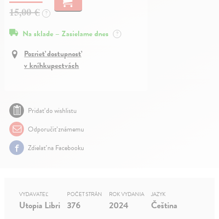
15,00 €
?
Na sklade – Zasielame dnes
?
Pozrieť dostupnosť
v kníhkupectvách
Pridať do wishlistu
Odporučiť známemu
Zdielať na Facebooku
VYDAVATEĽ
POČET STRÁN
ROK VYDANIA
JAZYK
Utopia Libri
376
2024
Čeština