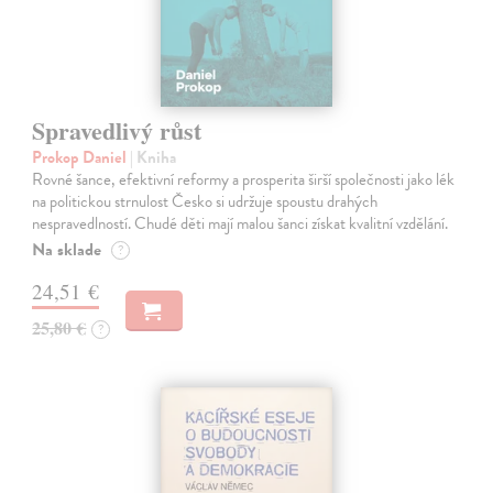
Spravedlivý růst
Prokop Daniel
| Kniha
Rovné šance, efektivní reformy a prosperita širší společnosti jako lék
na politickou strnulost Česko si udržuje spoustu drahých
nespravedlností. Chudé děti mají malou šanci získat kvalitní vzdělání.
Na sklade
?
24,51 €
25,80 €
?