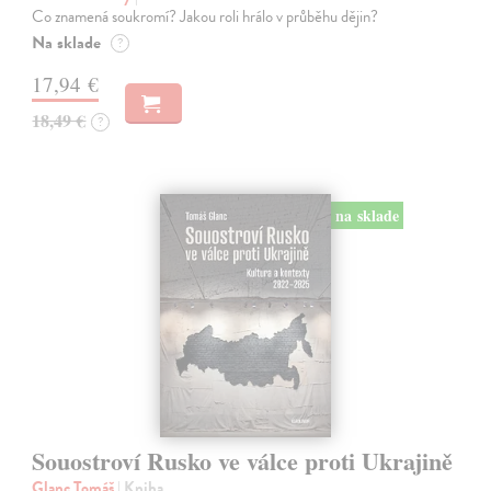
Co znamená soukromí? Jakou roli hrálo v průběhu dějin?
Na sklade
?
17,94 €
18,49 €
?
na sklade
Souostroví Rusko ve válce proti Ukrajině
Glanc Tomáš
| Kniha