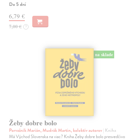
Do 5 dní
6,79 €
7,00 €
?
na sklade
Žeby dobre bolo
Porvažník Marián, Mudrák Martin, kolektív autorov
| Kniha
Má Východ Slovenska na viac? Kniha Žeby dobre bolo presvedčivo