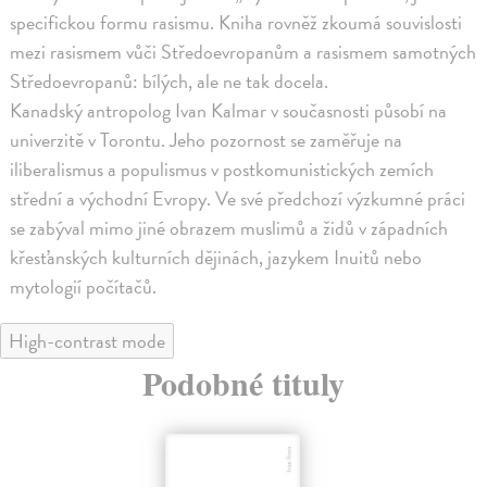
specifickou formu rasismu. Kniha rovněž zkoumá souvislosti
mezi rasismem vůči Středoevropanům a rasismem samotných
Středoevropanů: bílých, ale ne tak docela.
Kanadský antropolog Ivan Kalmar v současnosti působí na
univerzitě v Torontu. Jeho pozornost se zaměřuje na
iliberalismus a populismus v postkomunistických zemích
střední a východní Evropy. Ve své předchozí výzkumné práci
se zabýval mimo jiné obrazem muslimů a židů v západních
křesťanských kulturních dějinách, jazykem Inuitů nebo
mytologií počítačů.
High-contrast mode
Podobné tituly