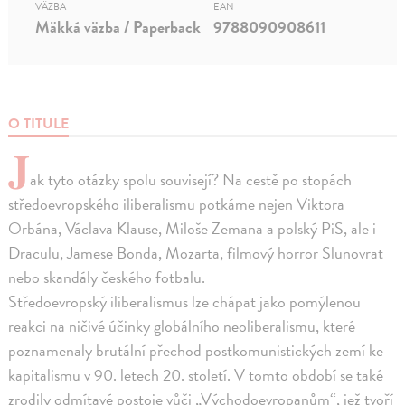
VÄZBA
EAN
Mäkká väzba / Paperback
9788090908611
O TITULE
J
ak tyto otázky spolu souvisejí? Na cestě po stopách
středoevropského iliberalismu potkáme nejen Viktora
Orbána, Václava Klause, Miloše Zemana a polský PiS, ale i
Draculu, Jamese Bonda, Mozarta, filmový horror Slunovrat
nebo skandály českého fotbalu.
Středoevropský iliberalismus lze chápat jako pomýlenou
reakci na ničivé účinky globálního neoliberalismu, které
poznamenaly brutální přechod postkomunistických zemí ke
kapitalismu v 90. letech 20. století. V tomto období se také
zrodily odmítavé postoje vůči „Východoevropanům“, jež tvoří