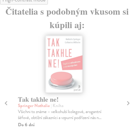
Čitatelia s podobným vkusom si
kúpili aj:
Tak takhle ne!
Al
Springer Nathalie
| Kniha
Tře
Všichni to známe – velkohubí kolegové, arogantní
Mic
šéfové, obtížní zákazníci a vzpurní podřízení nás n...
něk
Do 6 dní
Na