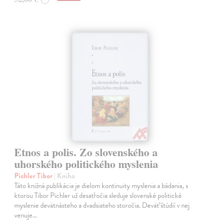
Etnos a polis. Zo slovenského a
uhorského politického myslenia
Pichler Tibor
| Kniha
Táto knižná publikácia je dielom kontinuity myslenia a bádania, s
ktorou Tibor Pichler už desaťročia sleduje slovenské politické
myslenie devätnásteho a dvadsiateho storočia. Deväť štúdií v nej
venuje…