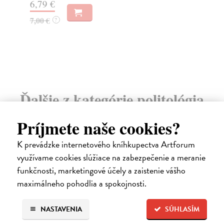
6,79 €
16
7,00 €
16
?
Ďalšie z kategórie politológia
Príjmete naše cookies?
novinka
K prevádzke internetového kníhkupectva Artforum
využívame cookies slúžiace na zabezpečenie a meranie
funkčnosti, marketingové účely a zaistenie vášho
maximálneho pohodlia a spokojnosti.
NASTAVENIA
SÚHLASÍM