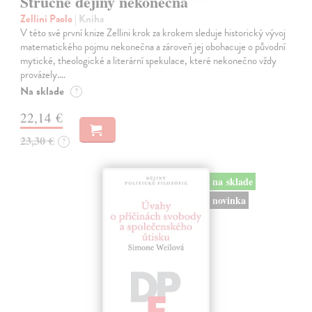
Stručné dějiny nekonečna
Zellini Paolo
| Kniha
V této své první knize Zellini krok za krokem sleduje historický vývoj
matematického pojmu nekonečna a zároveň jej obohacuje o původní
mytické, theologické a literární spekulace, které nekonečno vždy
provázely.…
Na sklade
?
22,14 €
23,30 €
?
na sklade
novinka