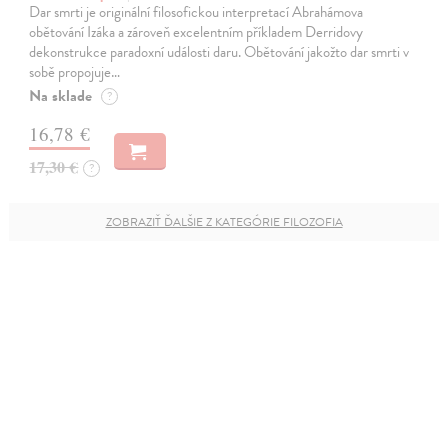
Dar smrti je originální filosofickou interpretací Abrahámova
obětování Izáka a zároveň excelentním příkladem Derridovy
dekonstrukce paradoxní události daru. Obětování jakožto dar smrti v
sobě propojuje…
Na sklade
?
16,78 €
17,30 €
?
ZOBRAZIŤ ĎALŠIE Z KATEGÓRIE FILOZOFIA