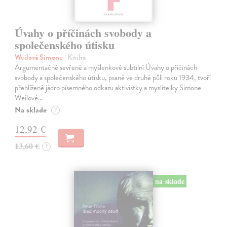
Úvahy o příčinách svobody a
společenského útisku
Weilová Simone
| Kniha
Argumentačně sevřené a myšlenkově subtilní Úvahy o příčinách
svobody a společenského útisku, psané ve druhé půli roku 1934, tvoří
přehlížené jádro písemného odkazu aktivistky a myslitelky Simone
Weilové…
Na sklade
?
12,92 €
13,60 €
?
na sklade