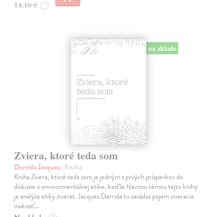
14,10 €
?
na sklade
Zviera, ktoré teda som
Derrida Jacques
| Kniha
Kniha Zviera, ktoré teda som je jedným z prvých príspevkov do
diskusie o environmentálnej etike, keďže hlavnou témou tejto knihy
je analýza etiky zvierat. Jacques Derrida tu zavádza pojem zvieracia
inakosť.…