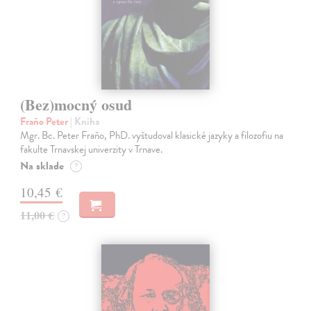
(Bez)mocný osud
Fraňo Peter
| Kniha
Mgr. Bc. Peter Fraňo, PhD. vyštudoval klasické jazyky a filozofiu na
fakulte Trnavskej univerzity v Trnave.
Na sklade
?
10,45 €
11,00 €
?