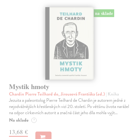
na sklade
Mystik hmoty
Chardin Pierre Teilhard de, Jirousová Františka (ed.)
| Kniha
Jezuita a paleontolog Pierre Teilhard de Chardin je autorem jedné z
nejodvážnějších křesťanských vizí 20. století. Po většinu života narážel
na odpor církevních autorit a značná část jeho díla mohla vyjít…
Na sklade
?
13,68 €