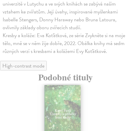
univerzitě v Lutychu a ve svých knihách se zabývá naším
vztahem ke zvířatům. Její úvahy, inspirované myšlenkami
Isabelle Stengers, Donny Haraway nebo Bruna Latoura,
ovlivnily základy oboru zvířecích studií.
Kresby a koláže: Eva Koťátková, ze série Zvykněte si na moje
tělo, mně se v něm žije dobře, 2022. Obálka knihy má sedm
různých verzí s kresbami a kolážemi Evy Koťátkové.
High-contrast mode
Podobné tituly