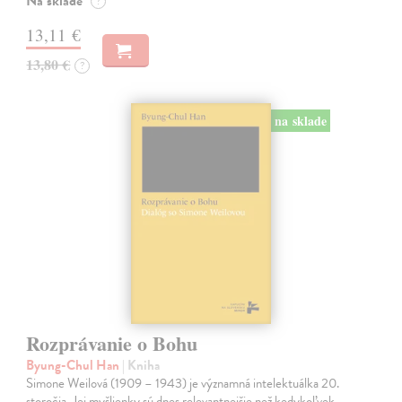
Na sklade
?
13,11 €
13,80 €
?
na sklade
Rozprávanie o Bohu
Byung-Chul Han
| Kniha
Simone Weilová (1909 – 1943) je významná intelektuálka 20.
storočia. Jej myšlienky sú dnes relevantnejšie než kedykoľvek