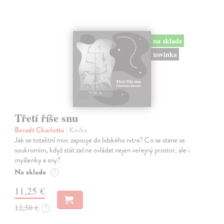
na sklade
novinka
Třetí říše snu
Beradt Charlotte
| Kniha
Jak se totalitní moc zapisuje do lidského nitra? Co se stane se
soukromím, když stát začne ovládat nejen veřejný prostor, ale i
myšlenky a sny?
Na sklade
?
11,25 €
12,50 €
?