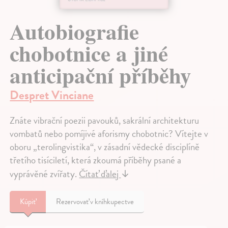
Autobiografie
chobotnice a jiné
anticipační příběhy
Despret Vinciane
Znáte vibrační poezii pavouků, sakrální architekturu
vombatů nebo pomíjivé aforismy chobotnic? Vítejte v
oboru „terolingvistika“, v zásadní vědecké disciplíně
třetího tisíciletí, která zkoumá příběhy psané a
vyprávěné zvířaty.
Čítať ďalej
↓
Kúpiť
Rezervovať v kníhkupectve