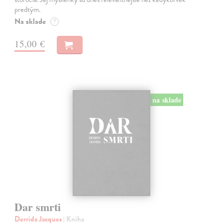
predtým.
Na sklade
?
15,00 €
na sklade
Dar smrti
Derrida Jacques
| Kniha