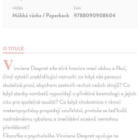
VÄZBA
EAN
Mäkká väzba / Paperback
9788090908604
O TITULE
V
inciane Despret zde stírá hranice mezi vědou a fikcí,
čímž vytváří zneklidňující rozruch: co když nás pavouci
skutečně prosí, abychom zastavili rachot našich strojů? Co
když stavby vombatů vypovídají o přívětivé kosmologii a jejich
citu pro společné soužití? Co když chobotnice v rámci
metempsychózy propadají zoufalství, protože se teď kvůli
nadměrnému rybolovu a znečištění oceánů nemohou
převtělovat?
Filozofka a psycholožka Vinciane Despret vyučuje na