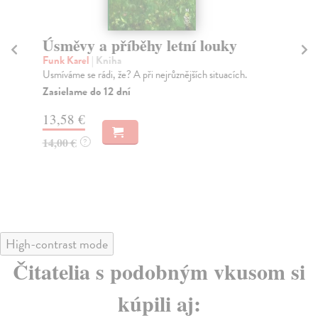
Úsměvy a příběhy letní louky
Ch
Kr
Funk Karel
| Kniha
Usmíváme se rádi, že? A při nejrůznějších situacích.
Bö
Jac
Zasielame do 12 dní
naj
13,58 €
Eur
Za
14,00 €
?
15
16
High-contrast mode
Čitatelia s podobným vkusom si
kúpili aj: