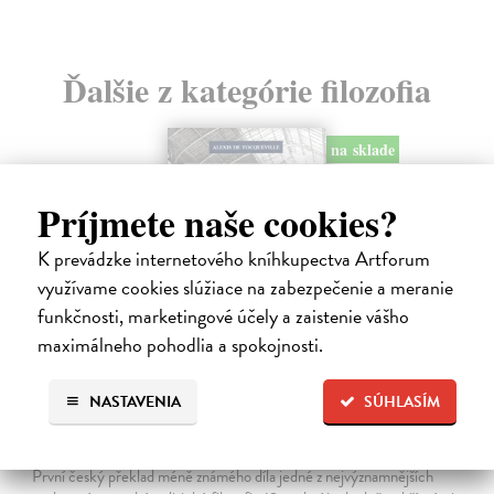
Ďalšie z kategórie filozofia
na sklade
novinka
Príjmete naše cookies?
K prevádzke internetového kníhkupectva Artforum
využívame cookies slúžiace na zabezpečenie a meranie
funkčnosti, marketingové účely a zaistenie vášho
maximálneho pohodlia a spokojnosti.
NASTAVENIA
SÚHLASÍM
Memoár o chudobě
Tocqueville Alexis de
| Kniha
První český překlad méně známého díla jedné z nejvýznamnějších