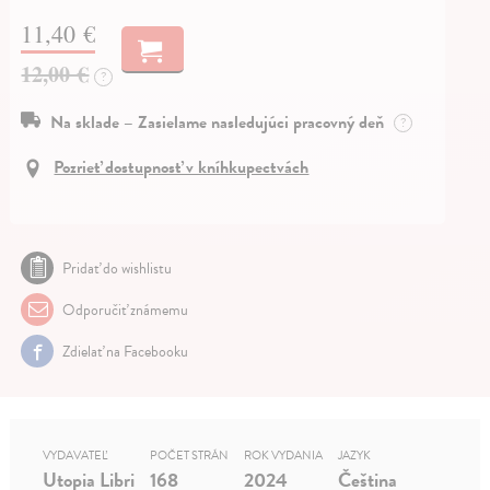
11,40 €
12,00 €
?
Na sklade – Zasielame nasledujúci pracovný deň
?
Pozrieť dostupnosť v kníhkupectvách
Pridať do wishlistu
Odporučiť známemu
Zdielať na Facebooku
VYDAVATEĽ
POČET STRÁN
ROK VYDANIA
JAZYK
Utopia Libri
168
2024
Čeština