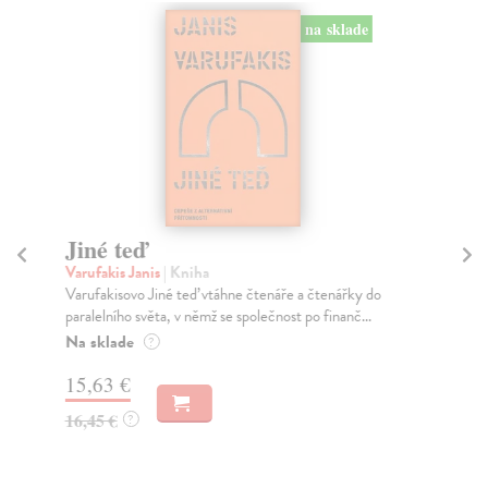
na sklade
Jiné teď
Zá
p
Varufakis Janis
| Kniha
Varufakisovo Jiné teď vtáhne čtenáře a čtenářky do
Lis
paralelního světa, v němž se společnost po finanč...
Cla
nej
Na sklade
?
lit
15,63 €
Na
16,45 €
?
11
12