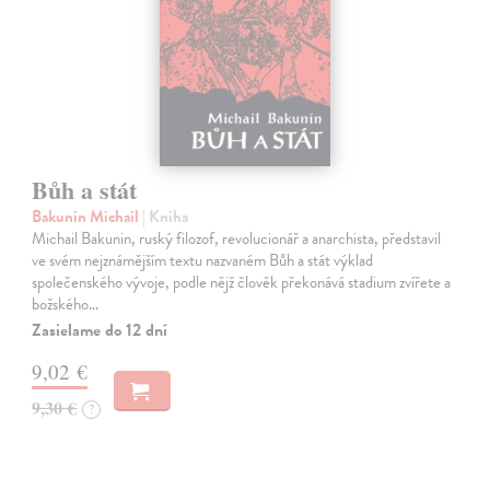
Bůh a stát
Bakunin Michail
| Kniha
Michail Bakunin, ruský filozof, revolucionář a anarchista, představil
ve svém nejznámějším textu nazvaném Bůh a stát výklad
společenského vývoje, podle nějž člověk překonává stadium zvířete a
božského…
Zasielame do 12 dní
9,02 €
9,30 €
?