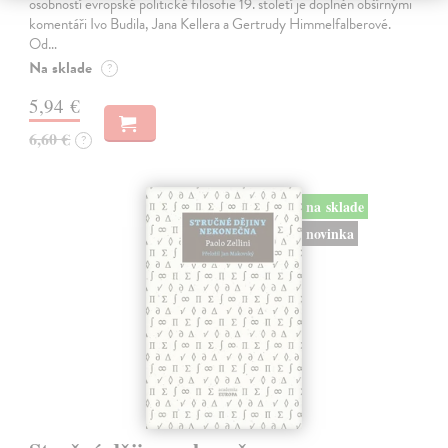
osobností evropské politické filosofie 19. století je doplněn obšírnými
komentáři Ivo Budila, Jana Kellera a Gertrudy Himmelfalberové.
Od…
Na sklade
?
5,94 €
6,60 €
?
na sklade
novinka