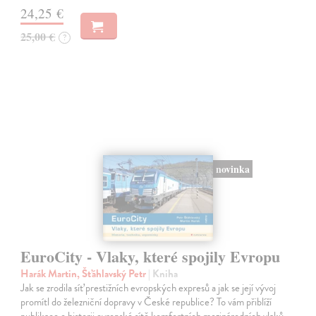
24,25 €
25,00 €
?
novinka
EuroCity - Vlaky, které spojily Evropu
Harák Martin, Šťáhlavský Petr
| Kniha
Jak se zrodila síť prestižních evropských expresů a jak se její vývoj
promítl do železniční dopravy v České republice? To vám přiblíží
publikace o historii evropské sítě komfortních mezinárodních vlaků,…