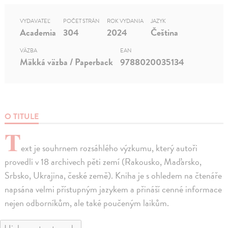
VYDAVATEĽ
POČET STRÁN
ROK VYDANIA
JAZYK
Academia
304
2024
Čeština
VÄZBA
EAN
Mäkká väzba / Paperback
9788020035134
O TITULE
T
ext je souhrnem rozsáhlého výzkumu, který autoři
provedli v 18 archivech pěti zemí (Rakousko, Maďarsko,
Srbsko, Ukrajina, české země). Kniha je s ohledem na čtenáře
napsána velmi přístupným jazykem a přináší cenné informace
nejen odborníkům, ale také poučeným laikům.