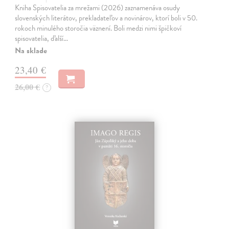
Kniha Spisovatelia za mrežami (2026) zaznamenáva osudy
slovenských literátov, prekladateľov a novinárov, ktorí boli v 50.
rokoch minulého storočia väznení. Boli medzi nimi špičkoví
spisovatelia, ďalší…
Na sklade
23,40 €
26,00 €
?