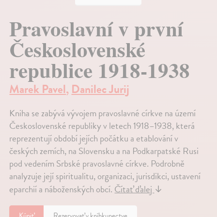
Pravoslavní v první
Československé
republice 1918-1938
Marek Pavel
,
Danilec Jurij
Kniha se zabývá vývojem pravoslavné církve na území
Československé republiky v letech 1918–1938, která
reprezentují období jejích počátku a etablování v
českých zemích, na Slovensku a na Podkarpatské Rusi
pod vedením Srbské pravoslavné církve. Podrobně
analyzuje její spiritualitu, organizaci, jurisdikci, ustavení
eparchií a náboženských obcí.
Čítať ďalej
↓
Kúpiť
Rezervovať v kníhkupectve