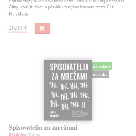
Pražské stopy sa volá nová kniha Petra Frankla. Píše v nej o židoch zo
Žiliny, ktorí študovali a pôsobili v terajšom hlavnom meste ČR.
Na sklade
20,00 €
na sklade
novinka
Spisovatelia za mrežami
Bábik Ján
| Kniha