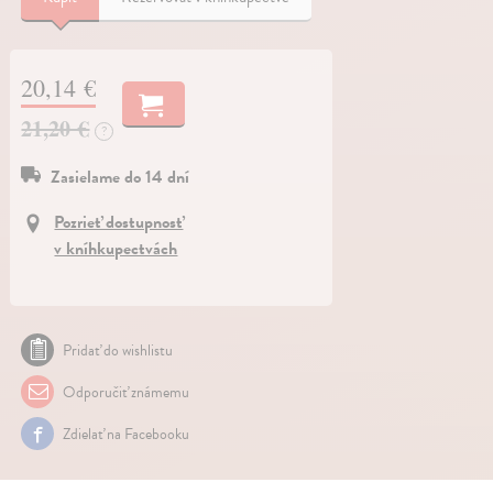
20,14 €
21,20 €
?
Zasielame do 14 dní
Pozrieť dostupnosť
v kníhkupectvách
Pridať do wishlistu
Odporučiť známemu
Zdielať na Facebooku