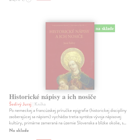
na sklade
Historické nápisy a ich nosiče
Šedivý Juraj
| Kniha
Po nemeckej a francúzskej príručke epigrafie (historickej disciplíny
zaoberajúcej sa nápismi) vychádza tretia syntéza vývoja nápisovej
kultúry, primárne zameraná na územie Slovenska a blízke okolie, s…
Na sklade