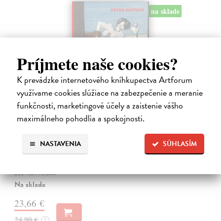
na sklade
Príjmete naše cookies?
K prevádzke internetového kníhkupectva Artforum
využívame cookies slúžiace na zabezpečenie a meranie
funkčnosti, marketingové účely a zaistenie vášho
maximálneho pohodlia a spokojnosti.
Studne mútne
Getting Peter
| Kniha
Sú ikonickými postavami našej kultúry. Postavili im sochy a
NASTAVENIA
SÚHLASÍM
pomenovali po nich ulice, majú svoje nespochybniteľné miesto v
lexikónoch literatúry aj učebniciach, slovenské moderné umenie sa
bez nich nedá…
Na sklade
23,66 €
24,90 €
?