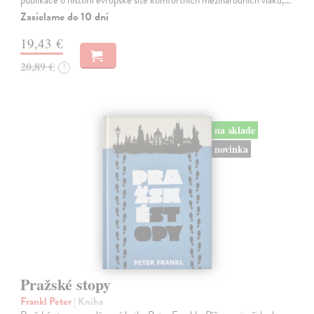
Zasielame do 10 dní
19,43 €
20,89 €
?
na sklade
novinka
Pražské stopy
Frankl Peter
| Kniha