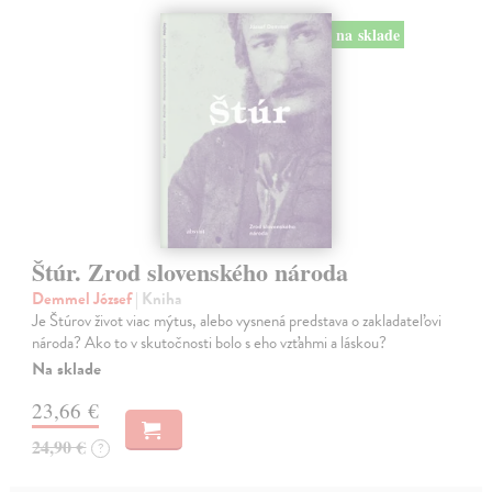
na sklade
Štúr. Zrod slovenského národa
Demmel József
| Kniha
Je Štúrov život viac mýtus, alebo vysnená predstava o zakladateľovi
národa? Ako to v skutočnosti bolo s eho vzťahmi a láskou?
Na sklade
23,66 €
24,90 €
?