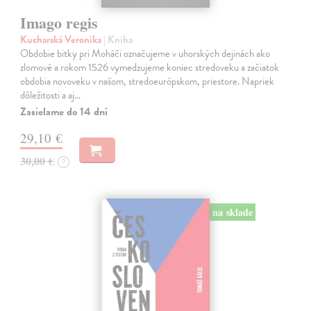
Imago regis
Kucharská Veronika
| Kniha
Obdobie bitky pri Moháči označujeme v uhorských dejinách ako
zlomové a rokom 1526 vymedzujeme koniec stredoveku a začiatok
obdobia novoveku v našom, stredoeurópskom, priestore. Napriek
dôležitosti a aj…
Zasielame do 14 dní
29,10 €
30,00 €
?
na sklade