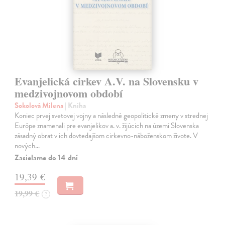
Evanjelická cirkev A.V. na Slovensku v
medzivojnovom období
Sokolová Milena
| Kniha
Koniec prvej svetovej vojny a následné geopolitické zmeny v strednej
Európe znamenali pre evanjelikov a. v. žijúcich na území Slovenska
zásadný obrat v ich dovtedajšom cirkevno-náboženskom živote. V
nových…
Zasielame do 14 dní
19,39 €
19,99 €
?