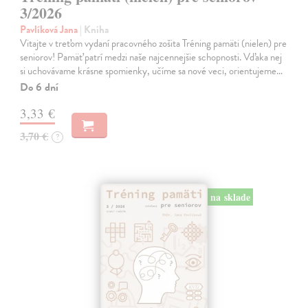
3/2026
Pavlíková Jana
| Kniha
Vitajte v treťom vydaní pracovného zošita Tréning pamäti (nielen) pre
seniorov! Pamäť patrí medzi naše najcennejšie schopnosti. Vďaka nej
si uchovávame krásne spomienky, učíme sa nové veci, orientujeme…
Do 6 dní
3,33 €
3,70 €
?
na sklade