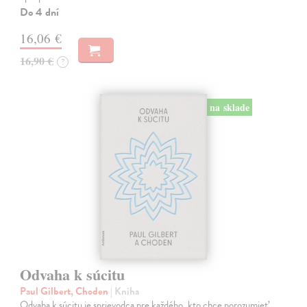
Do 4 dní
16,06 €
16,90 €
?
na sklade
Odvaha k súcitu
Paul Gilbert, Choden
| Kniha
Odvaha k súcitu je sprievodca pre každého, kto chce porozumieť