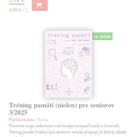
3,70 €
?
na sklade
Tréning pamäti (nielen) pre seniorov
3/2025
Pavlíková Jana
| Kniha
Preverte svoje vedomosti a zachovajte si myseľ sviežu a činorodú.
Tréning pamäti (nielen) pre seniorov navyše prispeje j k dobrej nálade