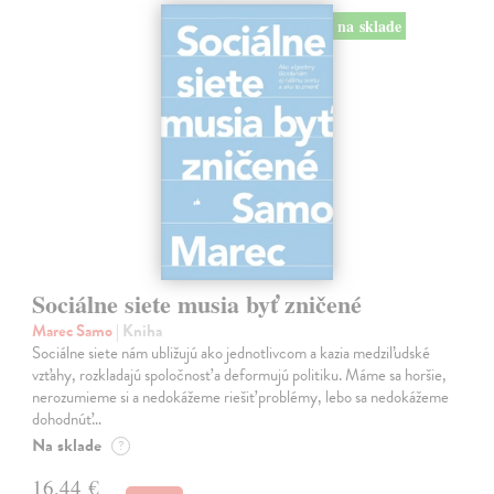
na sklade
Sociálne siete musia byť zničené
Marec Samo
| Kniha
Sociálne siete nám ubližujú ako jednotlivcom a kazia medziľudské
vzťahy, rozkladajú spoločnosť a deformujú politiku. Máme sa horšie,
nerozumieme si a nedokážeme riešiť problémy, lebo sa nedokážeme
dohodnúť…
Na sklade
?
16,44 €