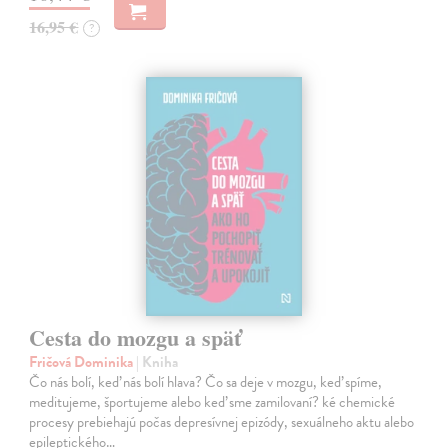
16,95 €
?
Cesta do mozgu a späť
Fričová Dominika
| Kniha
Čo nás bolí, keď nás bolí hlava? Čo sa deje v mozgu, keď spíme,
meditujeme, športujeme alebo keď sme zamilovaní? ké chemické
procesy prebiehajú počas depresívnej epizódy, sexuálneho aktu alebo
epileptického…