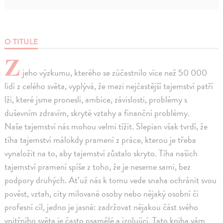
O TITULE
Z
jeho výzkumu, kterého se zúčastnilo více než 50 000
lidí z celého světa, vyplývá, že mezi nejčastější tajemství patří
lži, které jsme pronesli, ambice, závislosti, problémy s
duševním zdravím, skryté vztahy a finanční problémy.
Naše tajemství nás mohou velmi tížit. Slepian však tvrdí, že
tíha tajemství málokdy pramení z práce, kterou je třeba
vynaložit na to, aby tajemství zůstalo skryto. Tíha našich
tajemství pramení spíše z toho, že je neseme sami, bez
podpory druhých. Ať už nás k tomu vede snaha ochránit svou
pověst, vztah, city milované osoby nebo nějaký osobní či
profesní cíl, jedno je jasné: zadržovat nějakou část svého
vnitřního světa je často osamělé a izolující. Tato kniha vám