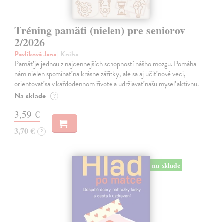
Tréning pamäti (nielen) pre seniorov
2/2026
Pavlíková Jana
| Kniha
Pamäť je jednou z najcennejších schopností nášho mozgu. Pomáha
nám nielen spomínať na krásne zážitky, ale sa aj učiť nové veci,
orientovať sa v každodennom živote a udržiavať našu myseľ aktívnu.
Na sklade
?
3,59 €
3,70 €
?
na sklade