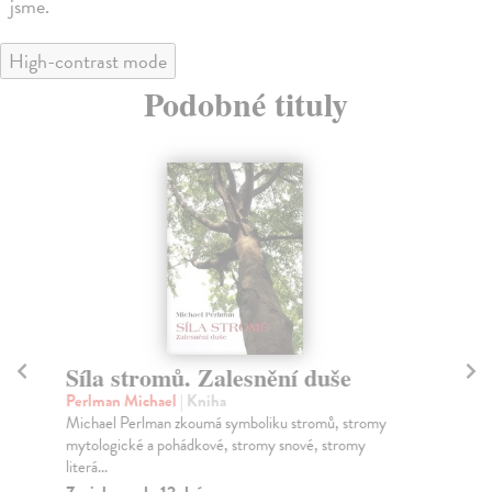
jsme.
High-contrast mode
Podobné tituly
Síla stromů. Zalesnění duše
M
Perlman Michael
| Kniha
Gu
Michael Perlman zkoumá symboliku stromů, stromy
Tat
mytologické a pohádkové, stromy snové, stromy
poc
literá...
Za