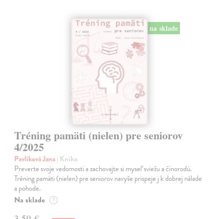
na sklade
Tréning pamäti (nielen) pre seniorov
4/2025
Pavlíková Jana
| Kniha
Preverte svoje vedomosti a zachovajte si myseľ sviežu a činorodú.
Tréning pamäti (nielen) pre seniorov navyše prispeje j k dobrej nálade
a pohode.
Na sklade
?
3,59 €