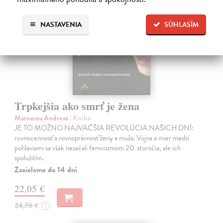
NASTAVENIA
SÚHLASÍM
Trpkejšia ako smrť je žena
Marneros Andreas
| Kniha
JE TO MOŽNO NAJVÄČŠIA REVOLÚCIA NAŠICH DNÍ:
rovnocennosť a rovnoprávnosť ženy a muža. Vojna a mier medzi
pohlaviami sa však nezačali feminizmom 20. storočia, ale ich
spolužitím.
Zasielame do 14 dní
22,05 €
24,50 €
?