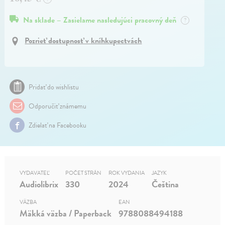
Na sklade – Zasielame nasledujúci pracovný deň
?
Pozrieť dostupnosť v kníhkupectvách
Pridať do wishlistu
Odporučiť známemu
Zdielať na Facebooku
VYDAVATEĽ
POČET STRÁN
ROK VYDANIA
JAZYK
Audiolibrix
330
2024
Čeština
VÄZBA
EAN
Mäkká väzba / Paperback
9788088494188