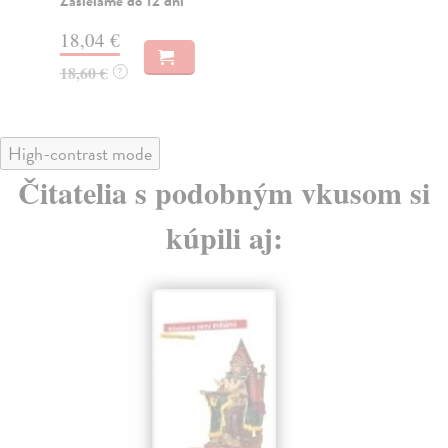
Zasielame do 12 dní
16
18,04 €
17
18,60 €
?
High-contrast mode
Čitatelia s podobným vkusom si
kúpili aj: