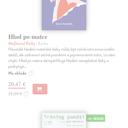
Hlad po matce
McDaniel Kelly
| Kniha
Neustálé hledání mateřské lásky může být celoživotní emocionální
zátěží, ale uzdravení začíná poznáním a pojmenováním toho, co nám
chybí. Hlad po matce demystifikuje hledání nenaplněné lásky a
poskytuje…
Na sklade
?
20,47 €
21,10 €
?
na sklade