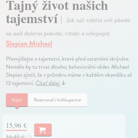
Tajný život našich
tajemství
Jak náš vnitřní svět působí
na naši duševní pohodu, vztahy a sebepojetí
Slepian Michael
Přemýšlejte o tajemství, které před ostatními skrýváte.
Nemělo by to trvat dlouho; behaviorální vědec Michael
Slepian zjistil, že v průměru máme v každém okamžiku až
13 tajemství.
Čítať ďalej
↓
Kúpiť
Rezervovať v kníhkupectve
15,96 €
16,45 €
?