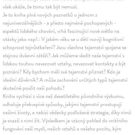
však ukáže, že tomu tak být nemusí.
Je to kniha plná nových poznatků o jednom z
nejuniverzálnějších - a přesto nejméně pochopených -
aspektů lidského chování, vrhá fascinující nové světlo na
otázky jako např.: V jakém věku se u dětí rozvíjí kognitivní
schopnost tajnůstkaření? Jsou všechna tajemství spojena se
stejnou duševní zátěží? Jak můžeme sladit naše tajemství s
lidskou touhou navazovat vztahy, navazovat kontakty a být
poznáni? Kdy bychom měli svá tajemství přiznat? Kdo je
ideální důvěrník? A může zachování určitých typů tajemství
skutečně posílit naši pohodu?
Kniha vychází z více než desetiletého původního výzkumu,
odhaluje překvapivé způsoby, jakými tajemství prostupují
našimi životy, a nabízí vědecky podložené strategie, díky nimž
je snazší s nimi žít. Výsledkem je vzácný pohled do vnitřního
fungování naší mysli, našich vztahů a našeho pocitu, kým