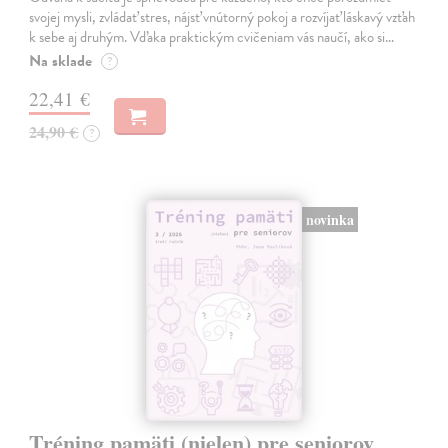
svojej mysli, zvládať stres, nájsť vnútorný pokoj a rozvíjať láskavý vzťah
k sebe aj druhým. Vďaka praktickým cvičeniam vás naučí, ako si…
Na sklade
?
22,41 €
24,90 €
?
novinka
Tréning pamäti (nielen) pre seniorov