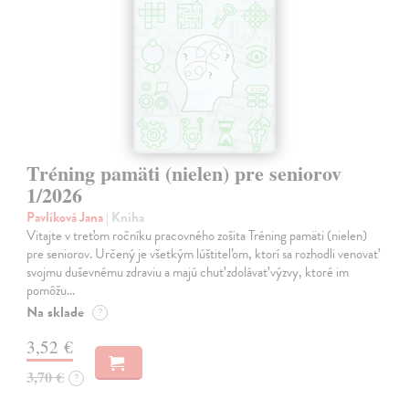
Tréning pamäti (nielen) pre seniorov
1/2026
Pavlíková Jana
| Kniha
Vitajte v treťom ročníku pracovného zošita Tréning pamäti (nielen)
pre seniorov. Určený je všetkým lúštiteľom, ktorí sa rozhodli venovať
svojmu duševnému zdraviu a majú chuť zdolávať výzvy, ktoré im
pomôžu…
Na sklade
?
3,52 €
3,70 €
?