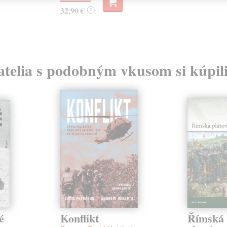
32,90 €
?
atelia s podobným vkusom si kúpili
é
Konflikt
Římská 