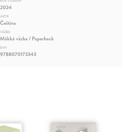
ROK VYDANIA
2024
JAZYK
Čeština
VÄZBA
Mäkká väzba / Paperback
EAN
9788070173343