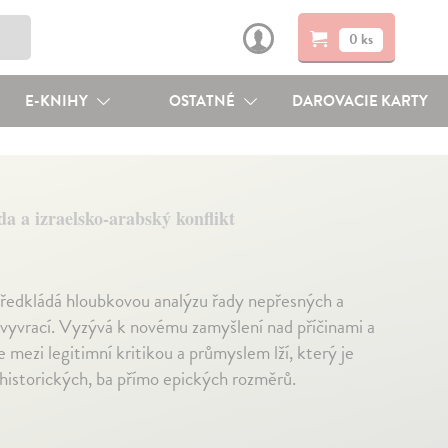
0 ks
E-KNIHY
OSTATNÉ
DAROVACIE KARTY
 a izraelsko-arabský konflikt
edkládá hloubkovou analýzu řady nepřesných a
e vyvrací. Vyzývá k novému zamyšlení nad příčinami a
 mezi legitimní kritikou a průmyslem lží, který je
historických, ba přímo epických rozměrů.