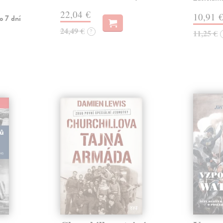
22,04 €
10,91 
o 7 dní
24,49 €
?
11,25 €