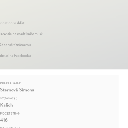
ridať do wishlistu
ecenzia na medziknihami.sk
dporučiť známemu
dielať na Facebooku
PREKLADATEĽ
Sternová Simona
VYDAVATEĽ
Kalich
POČET STRÁN
416