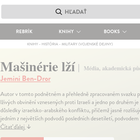
REBRÍK
KNIHY
BOOKS
KNIHY
-
HISTÓRIA
-
MILITARY (VOJENSKÉ DEJINY)
Mašinérie lží
Média, akademická půda
Jemini Ben-Dror
Autor v tomto podnětném a přehledně zpracovaném svazku př
lživých obvinění vznesených proti Izraeli a jedno po druhém j
důsledky izraelsko-arabského konfliktu, přičemž jasně rozlišuje
jedním z největších podvodů posledních desetiletí, podvodem 
Čítať ďalej
↓