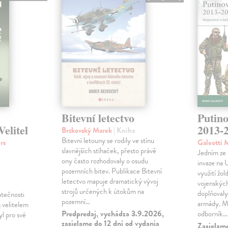
Bitevní letectvo
Putino
elitel
2013-
Brzkovský Marek
| Kniha
Bitevní letouny se rodily ve stínu
rs
Galeotti 
slavnějších stíhaček, přesto právě
Jedním ze 
ony často rozhodovaly o osudu
invaze na 
pozemních bitev. Publikace Bitevní
využití žo
letectvo mapuje dramatický vývoj
vojenských
strojů určených k útokům na
doplňovaly
atečnosti
pozemní…
armády. Ma
ch velitelem
Predpredaj, vychádza 3.9.2026,
odborník…
yl pro své
zasielame do 12 dní od vydania
Zasielam