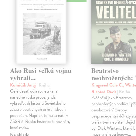
Ako Rusi veľkú vojnu
Bratrstvo
vyhrali...
neohrožených: V
Kumičák Juraj
| Kniha
Kingseed Cole C., Winte
Celé desaťročia sovietska, a
Richard Davis
| Kniha
následne ruská propaganda
Zvěčněni jako Bratrstvo
vykresľovali históriu Sovietskeho
neohrožených podávali při
zväzu v pozitívnych či hrdinských
osvobozování Evropy
podobách. Napriek tomu sa našli v
bezprecedentní důkazy st
ZSSR či Rusku historici či novinári,
tváří v tvář nepříteli. Jeji
ktorí mali…
byl Dick Winters, který b
muže „nejlepší bojový…
Na sklade