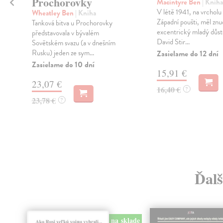
Prochorovky
Macintyre Ben
| Kniha
V létě 1941, na vrcholu 
Wheatley Ben
| Kniha
Západní poušti, měl zn
Tanková bitva u Prochorovky
excentrický mladý důst
představovala v bývalém
David Stir...
Sovětském svazu (a v dnešním
Rusku) jeden ze sym...
Zasielame do 12 dní
Zasielame do 10 dní
15,91 €
23,07 €
16,40 €
?
23,78 €
?
Ďalš
na sklade