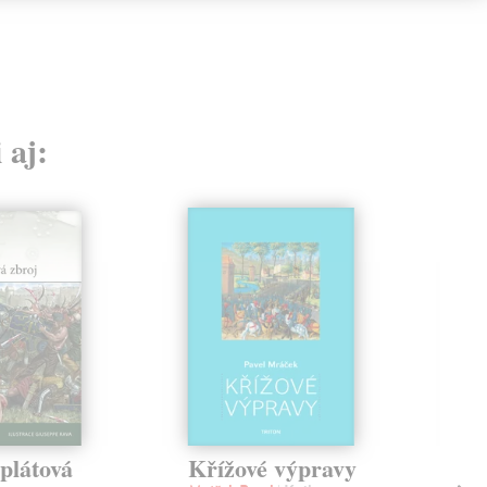
 aj:
plátová
Křížové výpravy
Vz