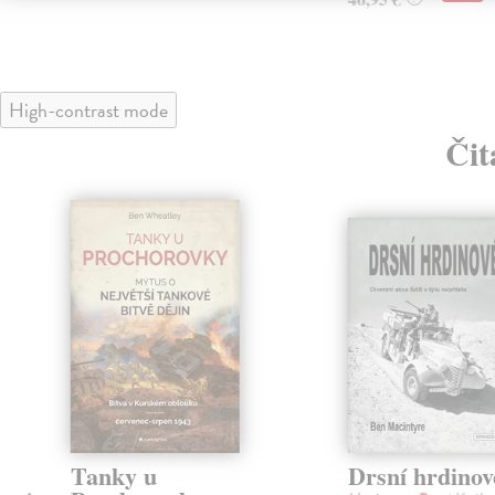
High-contrast mode
Čit
Tanky u
Drsní hrdinov