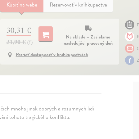
Kúpiť
na webe
Rezervovať v kníhkupectve
P
30,31 €
Na sklade – Zasielame
R
31,90 €
nasledujúci pracovný deň
?
O
Pozrieť dostupnosť v kníhkupectvách
Z
 očích mnoha jinak dobrých a rozumných lidí –
čování tohoto tragického konfliktu.