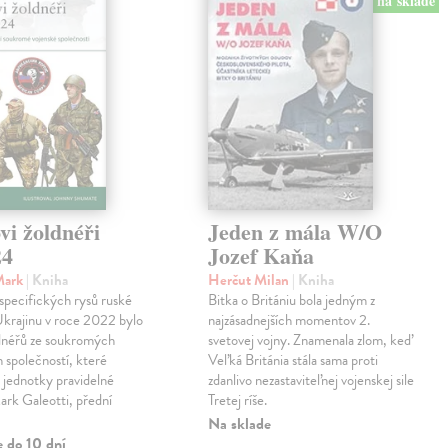
na sklade
vi žoldnéři
Jeden z mála W/O
24
Jozef Kaňa
Mark
| Kniha
Herčut Milan
| Kniha
specifických rysů ruské
Bitka o Britániu bola jedným z
Ukrajinu v roce 2022 bylo
najzásadnejších momentov 2.
ldnéřů ze soukromých
svetovej vojny. Znamenala zlom, keď
 společností, které
Veľká Británia stála sama proti
 jednotky pravidelné
zdanlivo nezastaviteľnej vojenskej sile
rk Galeotti, přední
Tretej ríše.
Na sklade
e do 10 dní