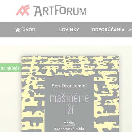
ÚVOD
NOVINKY
ODPORÚČANIA
na sklade