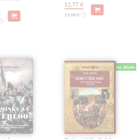
12,77 €
€
13,16 €
?
?
na sklade