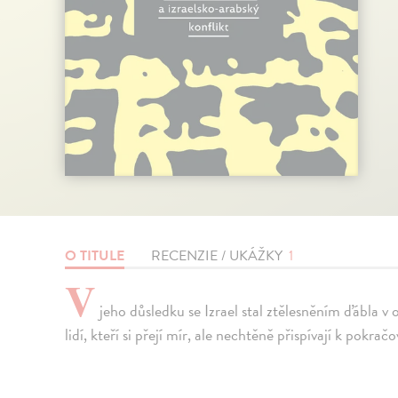
O TITULE
RECENZIE / UKÁŽKY
1
V
jeho důsledku se Izrael stal ztělesněním ďábla v
lidí, kteří si přejí mír, ale nechtěně přispívají k pokra