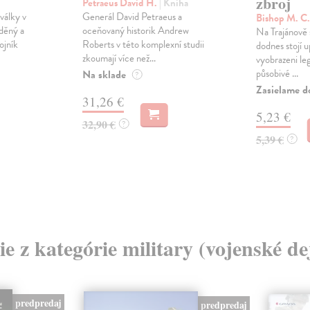
zbroj
Petraeus David H.
| Kniha
války v
Generál David Petraeus a
Bishop M. C
uděný a
oceňovaný historik Andrew
Na Trajánově 
ojník
Roberts v této komplexní studii
dodnes stojí 
zkoumají více než...
vyobrazeni leg
působivé ...
Na sklade
?
Zasielame d
31,26 €
5,23 €
32,90 €
?
5,39 €
?
ie z kategórie military (vojenské de
predpredaj
predpredaj