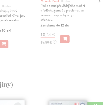
Wa
Mráček Pavel
| Kniha
Podle dosud převládajícího mínění
.
| Kniha
Kova
v řadách zájemců o problematiku
sloupu, který
Na 
křížových výprav byly tyto
uprostřed Říma, jsou
pam
středov...
ionáři ve velmi
po o
jak..
Zasielame do 12 dní
o 10 dní
Dod
18,24 €
skl
sta
18,80 €
?
dod
22
23,
jiny)