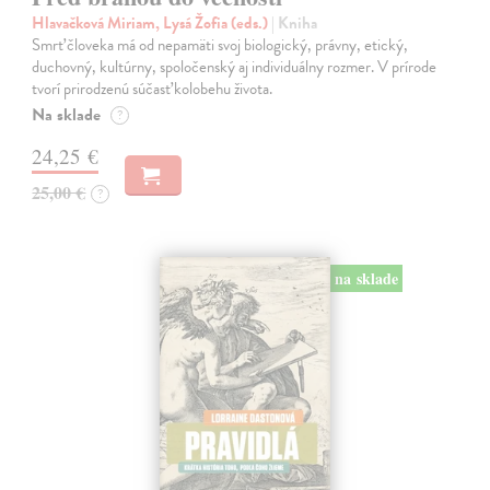
Hlavačková Miriam, Lysá Žofia (eds.)
| Kniha
Smrť človeka má od nepamäti svoj biologický, právny, etický,
duchovný, kultúrny, spoločenský aj individuálny rozmer. V prírode
tvorí prirodzenú súčasť kolobehu života.
Na sklade
?
24,25 €
25,00 €
?
na sklade