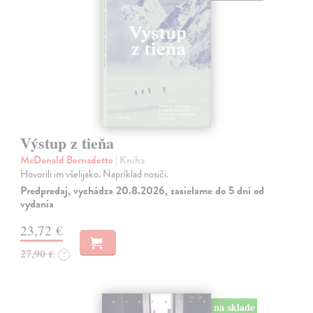
Výstup z tieňa
McDonald Bernadette
| Kniha
Hovorili im všelijako. Napríklad nosiči.
Predpredaj, vychádza 20.8.2026, zasielame do 5 dní od
vydania
23,72 €
27,90 €
?
na sklade