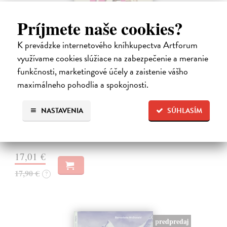
Príjmete naše cookies?
K prevádzke internetového kníhkupectva Artforum
využívame cookies slúžiace na zabezpečenie a meranie
10 omylov, ktoré zmenili dejiny
funkčnosti, marketingové účely a zaistenie vášho
maximálneho pohodlia a spokojnosti.
Coulter Paul
| Kniha
Všetci robíme chyby, no len málokto svojím prešľapom zmení chod
dejín. Kniha 10 omylov, ktoré zmenili dejiny prináša vtipný a
NASTAVENIA
SÚHLASÍM
osviežujúci výber neúmyselných pochybení, ktorým sa to podarilo –
raz to bol…
Na sklade
?
17,01 €
17,90 €
?
predpredaj