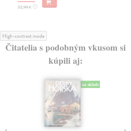
32,90 €
23
?
High-contrast mode
Čitatelia s podobným vkusom si
kúpili aj:
na sklade