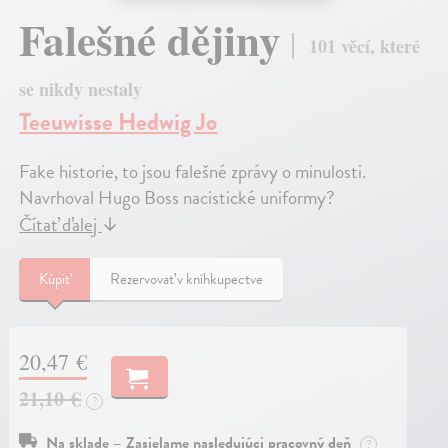
Falešné dějiny
101 věcí, které
se nikdy nestaly
Teeuwisse Hedwig Jo
Fake historie, to jsou falešné zprávy o minulosti.
Navrhoval Hugo Boss nacistické uniformy?
Čítať ďalej
↓
Kúpiť
Rezervovať v kníhkupectve
20,47 €
21,10 €
?
Na sklade – Zasielame nasledujúci pracovný deň
?