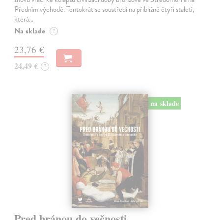
Předním východě. Tentokrát se soustředí na přibližně čtyři staletí,
která…
Na sklade
?
23,76 €
24,49 €
?
na sklade
Pred bránou do večnosti