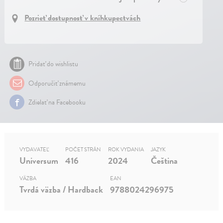
Pozrieť dostupnosť v kníhkupectvách
Pridať do wishlistu
Odporučiť známemu
Zdielať na Facebooku
VYDAVATEĽ
POČET STRÁN
ROK VYDANIA
JAZYK
Universum
416
2024
Čeština
VÄZBA
EAN
Tvrdá väzba / Hardback
9788024296975