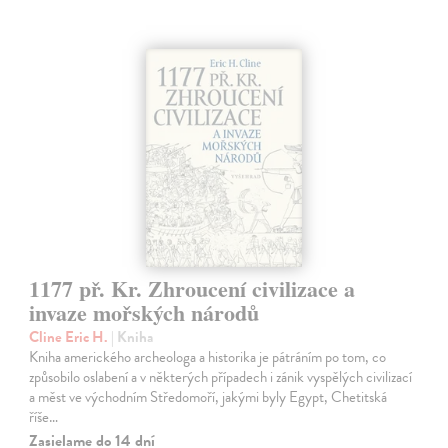
1177 př. Kr. Zhroucení civilizace a
invaze mořských národů
Cline Eric H.
| Kniha
Kniha amerického archeologa a historika je pátráním po tom, co
způsobilo oslabení a v některých případech i zánik vyspělých civilizací
a měst ve východním Středomoří, jakými byly Egypt, Chetitská
říše…
Zasielame do 14 dní