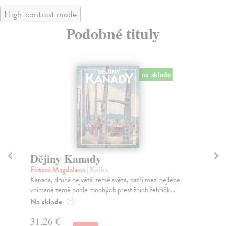
High-contrast mode
Podobné tituly
na sklade
Dějiny Kanady
St
Fiřtová Magdalena
| Kniha
Ph
Kanada, druhá největší země světa, patří mezi nejlépe
Mát
vnímané země podle mnohých prestižních žebříčk...
vše
Na sklade
Na
?
31,26 €
22