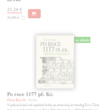
Do 5 dní
21,24 €
21,90 €
?
na sklade
Po roce 1177 př. Kr.
Cline Eric H.
| Kniha
V pokračování své úspěšné knihy se americký archeolog Eric Cline
znovu vrací ke kolapsu civilizací doby bronzové ve Středomoří a na