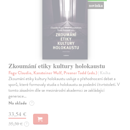
novinka
Zkoumání etiky kultury holokaustu
Fogu Claudio, Kansteiner Wulf, Presner Todd (eds.)
| Kniha
Zkoumání etiky kultury holokaustu usiluje o přehodnocení debat a
sporů, které formovaly studia o holokaustu za poslední čtvrtstoletí. V
tomto zásadním díle se mezinárodní akademici ze zakládající
generace…
Na sklade
?
33,54 €
35,30 €
?