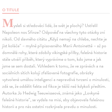
O TITULE
M
ysleli si středověcí lidé, že svět je plochý? Ustřelil
Napoleon nos Sfinze? Odpověď na všechny tyto otázky zní
nikoli. Od slavného citátu „Když nemají na chleba, nechte je
jíst koláče“ – mylně připisovaného Marii Antoinettě – až po
domnělé rohy, které zdobily vikingské přilby, falešná historie
stále utváří příběh, který vyprávíme o tom, kdo jsme a jak
jsme se sem dostali. Vzhledem k tomu, že ve zprávách a na
sociálních sítích kolují zfalšované fotografie, obrázky
vytvořené umělou inteligencí a nepravdivá tvrzení o minulosti,
zdá se, že oddělit fakta od fikce je těžší než kdykoli předtím.
Autorka Jo Hedwig Teeuwisseová, známá jako „Lovkyně
falešné historie“, se vydala na misi, aby objevovala falešnou
historii a pro nás ostatní rozkrývala pravdu o minulosti.