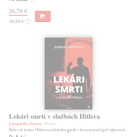
26,79 €
28,20 €
?
Lekári smrti v službách Hitlera
Lamparska Joanna
| Kniha
Bolo ich tristo. Hitlerova lekárska garda v koncentračných táboroch.