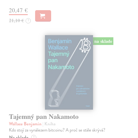
20,47 €
21,10 €
?
na sklade
Tajemný pan Nakamoto
Wallace Benjamin
| Kniha
Kdo stojí za vynálezem bitcoinu? A proč se stále skrývá?
Na sklade
?