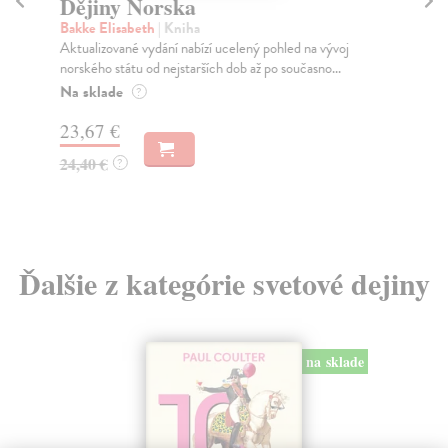
Dějiny Norska
Dě
Bakke Elisabeth
| Kniha
Hl
Aktualizované vydání nabízí ucelený pohled na vývoj
Děj
norského státu od nejstarších dob až po současno...
výr
Na sklade
Na
?
23,67 €
22
24,40 €
23
?
Ďalšie z kategórie svetové dejiny
na sklade