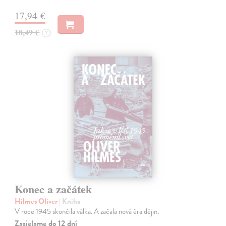
17,94 €
18,49 €
?
Konec a začátek
Hilmes Oliver
| Kniha
V roce 1945 skončila válka. A začala nová éra dějin.
Zasielame do 12 dní