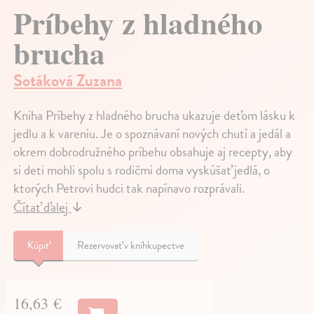
Príbehy z hladného
brucha
Sotáková Zuzana
Kniha Príbehy z hladného brucha ukazuje deťom lásku k
jedlu a k vareniu. Je o spoznávaní nových chutí a jedál a
okrem dobrodružného príbehu obsahuje aj recepty, aby
si deti mohli spolu s rodičmi doma vyskúšať jedlá, o
ktorých Petrovi hudci tak napínavo rozprávali.
Čítať ďalej
↓
Kúpiť
Rezervovať v kníhkupectve
16,63 €