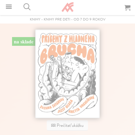
KNIHY
-
KNIHY PRE DETI
-
OD 7 DO 9 ROKOV
na sklade
Prečítať ukážku