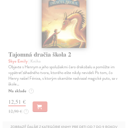
Tajomná dračia škola 2
Skye Emily
| Kniha
Objavte s Henrym a jeho spolužiakmi čaro drakobalu a pomôžte im
vypátrať záhadného tvora, ktorého ešte nikdy nevideli Po tom, čo
Henry našiel Fénixa, s ktorým okamžite nadviazal magické puto, sa v
škole…
Na sklade
?
12,51 €
12,90 €
?
ZOBRAZIŤ ĎALŠIE Z KATEGÓRIE KNIHY PRE DETI OD 7 DO 9 ROKOV