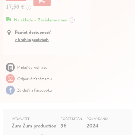
17,50 €
?
Na sklade – Zasielame dnes
?
Pozrieť dostupnosť
v kníhkupectvách
Pridať do wishlistu
Odporučiť známemu
Zdielať na Facebooku
VYDAVATEĽ
POČET STRÁN
ROK VYDANIA
Zum Zum production
96
2024