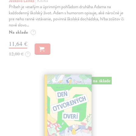
Jecková Lenka
| Kniha
Príbeh je veselým a úprimným pohľadom druháha Adama na
každodenný školský život. Adam s humorom opisuje, aké náročné je
pre neho ranné vstávanie, povinná školská dochádzka, hŕba zošitov či
nové slovo…
Na sklade
?
11,64 €
12,00 €
?
na sklade