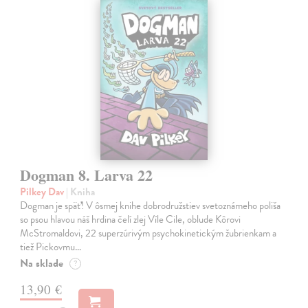
Dogman 8. Larva 22
Pilkey Dav
| Kniha
Dogman je späť! V ôsmej knihe dobrodružstiev svetoznámeho poliša
so psou hlavou náš hrdina čelí zlej Víle Cile, oblude Kôrovi
McStromaldovi, 22 superzúrivým psychokinetickým žubrienkam a
tiež Pickovmu…
Na sklade
?
13,90 €