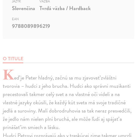
JAZYK
VÄZBA
Slovenčina
Tvrdá väzba / Hardback
EAN
9788089896219
O TITULE
K
eď je Peter hladný, začnú sa mu zjavovať zvláštni
tvorovia – hudci z jeho brucha. Hudci ako správni muzikanti
precestovali takmer celý svet a na vlastné oči videli a na
vlastné jazyky okúsili, že každý kút sveta má svoje tradičné
jedlá a suroviny. Malí dobrodruhovia sa tak neraz presvedčili,
že jedlo nám nielen plní bruchá, ale môže ľudí aj spájať a
prinášať im smiech a lásku.
Hudci Petrovi rozprávajú ako v treskúcej zime takmer umrzli