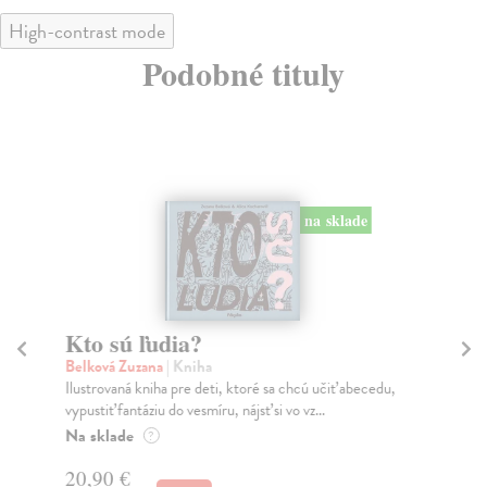
High-contrast mode
Podobné tituly
na sklade
Kto sú ľudia?
R
Belková Zuzana
| Kniha
Br
Ilustrovaná kniha pre deti, ktoré sa chcú učiť abecedu,
Kde
vypustiť fantáziu do vesmíru, nájsť si vo vz...
deť
Na sklade
Do
?
20,90 €
19