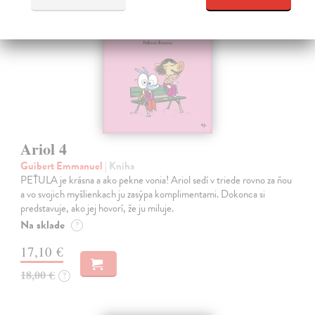
na sklade
novinka
Ariol 4
Guibert Emmanuel
| Kniha
PEŤULA je krásna a ako pekne vonia! Ariol sedí v triede rovno za ňou
a vo svojich myšlienkach ju zasýpa komplimentami. Dokonca si
predstavuje, ako jej hovorí, že ju miluje.
Na sklade
?
17,10 €
18,00 €
?