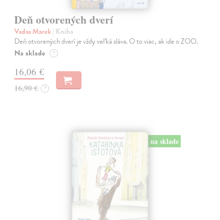
Deň otvorených dverí
Vadas Marek
| Kniha
Deň otvorených dverí je vždy veľká sláva. O to viac, ak ide o ZOO.
Na sklade
?
16,06 €
16,90 €
?
na sklade