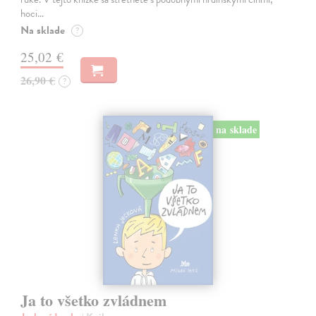
hoci…
Na sklade
?
25,02 €
26,90 €
?
na sklade
Ja to všetko zvládnem