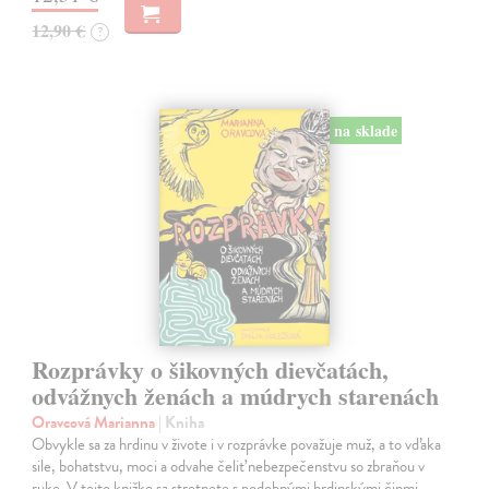
12,90 €
?
na sklade
Rozprávky o šikovných dievčatách,
odvážnych ženách a múdrych starenách
Oravcová Marianna
| Kniha
Obvykle sa za hrdinu v živote i v rozprávke považuje muž, a to vďaka
sile, bohatstvu, moci a odvahe čeliť nebezpečenstvu so zbraňou v
ruke. V tejto knižke sa stretnete s podobnými hrdinskými činmi,