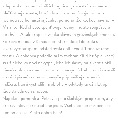
v Japonsku, no zachránili ich tajné majstrovstvá v ramene.
Nešťastnej neveste, ktorá chcela uzmieriť svoju rodinu s
rodinou svojho nastávajúceho, pomohol Žolko, keď navrhol –
Mám to! Keď chcete spojiť svoje rodiny, musíte spojiť svoje
pirohy! – A tak prispel k vzniku slávnych gruzínskych khinkali.
Žolkova nehoda v Kanade, pri ktorej skočil do suda s
javorovým sirupom, odštartovala obľúbenosť francúzskeho
toastu. A dokonca podarilo sa im zachrániť ľud Etiópie, ktorý
sa už niekoľko nocí nevyspal, lebo ich slávny muzikant zložil
pieseň o slnku a mesiac sa urazil a nevychádzal. Hudci nelenili
a zložili pieseň o mesiaci, navyše pripravili aj obrovskú
indžeru, ktorú vystrelili na oblohu – odvtedy sa už v Etiópii
vždy strieda deň s nocou.
Napokon pomohli aj Petrovi s jeho školským projektom, aby
pripravil slovenské tradičné jedlo. Všetci boli prekvapení, že
ním bola kaša. A aká dobrá bola!