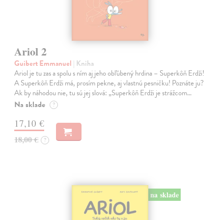
Ariol 2
Guibert Emmanuel
| Kniha
Ariol je tu zas a spolu s ním aj jeho obľúbený hrdina – Superkôň Erdži!
A Superkôň Erdži má, prosím pekne, aj vlastnú pesničku! Poznáte ju?
Ak by náhodou nie, tu sú jej slová: „Superkôň Erdži je strážcom…
Na sklade
?
17,10 €
18,00 €
?
na sklade