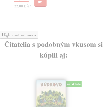
22,00 €
19
?
High-contrast mode
Čitatelia s podobným vkusom si
kúpili aj:
na sklade