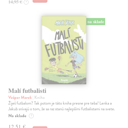
14,95 €
?
na sklade
Malí futbalisti
Vešper Marek
| Kniha
Žiješ futbalom? Tak potom je táto kniha presne pre teba! Lenka a
Jakub snívajú o tom, že sa raz stanú najlepšími futbalistami na svete.
Na sklade
?
12,51 €