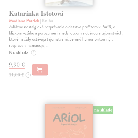
Katarínka Istotová
Modiano Patrick
| Kniha
Zvláštne nostalgické rozprávanie o detstve prežitom v Paríži, o
blízkom vzťahu a porozumení medzi otcom a dcérou a tajomstvách,
ktoré navždy ostávajú tajomstvami. Jemný humor prítomný v
rozprávaní naznačuje,…
Na sklade
?
9,90 €
11,00 €
?
na sklade