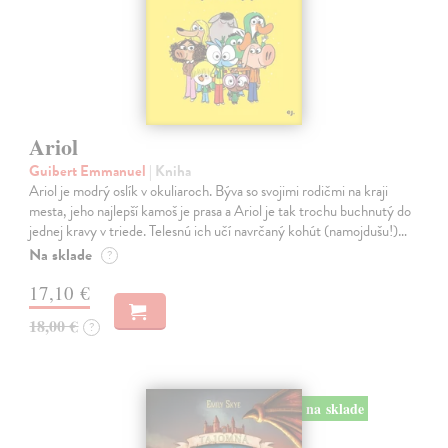
Ariol
Guibert Emmanuel
| Kniha
Ariol je modrý oslík v okuliaroch. Býva so svojimi rodičmi na kraji
mesta, jeho najlepší kamoš je prasa a Ariol je tak trochu buchnutý do
jednej kravy v triede. Telesnú ich učí navrčaný kohút (namojdušu!)…
Na sklade
?
17,10 €
18,00 €
?
na sklade