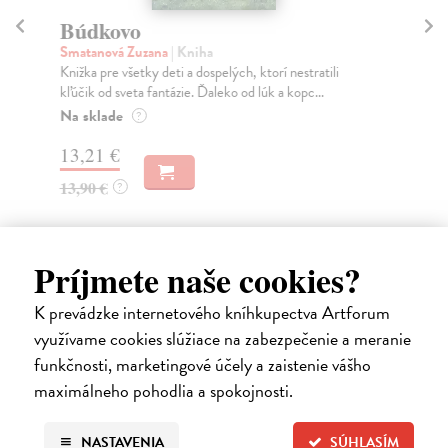
Búdkovo
Pr
Smatanová Zuzana
| Kniha
Se
Knižka pre všetky deti a dospelých, ktorí nestratili
Dom
kľúčik od sveta fantázie. Ďaleko od lúk a kopc...
des
Na sklade
Za
?
13,21 €
7,
13,90 €
7,
?
Príjmete naše cookies?
Ďalšie z kategórie knihy pre deti
K prevádzke internetového kníhkupectva Artforum
využívame cookies slúžiace na zabezpečenie a meranie
od 7 do 9 rokov
funkčnosti, marketingové účely a zaistenie vášho
maximálneho pohodlia a spokojnosti.
NASTAVENIA
SÚHLASÍM