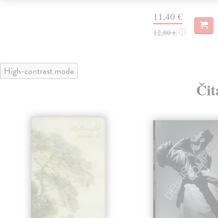
11,40 €
12,00 €
?
High-contrast mode
Čit
ka