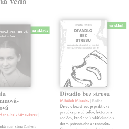
lná veda
na sklade
na sklade
la
Divadlo bez stresu
anová-
Mihálek Miroslav
| Kniha
ová
Divadlo bez stresu je praktická
príručka pre učiteľov, lektorov a
Hana, kolektív autorov
|
rodičov, ktorí chcú robiť divadlo s
deťmi jednoducho a s radosťou.
cká publikácia Ľudmila