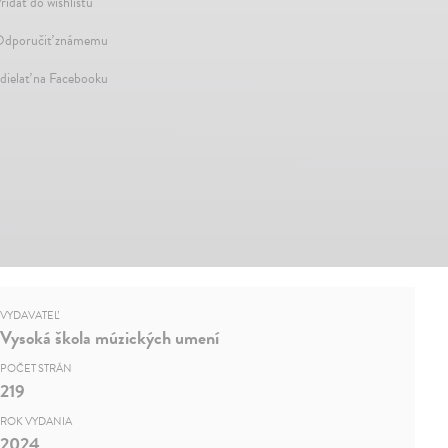
ridať do wishlistu
dporučiť známemu
dielať na Facebooku
VYDAVATEĽ
Vysoká škola múzických umení
POČET STRÁN
219
ROK VYDANIA
2024