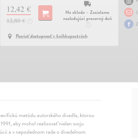
P
12,42 €
Na sklade – Zasielame
O
nasledujúci pracovný deň
12,80 €
?
Z
?
Pozrieť dostupnosť v kníhkupectvách
ecifickú metódu autorského divadla, ktorou
 1991, aby mohol realizovať nielen svoju
titúcii a v neposlednom rade o divadelnom