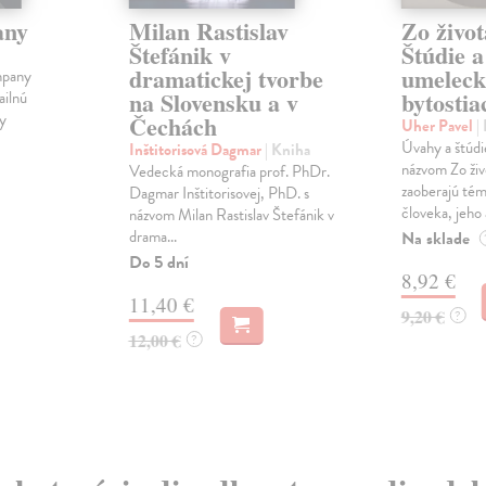
any
Milan Rastislav
Zo živo
Štefánik v
Štúdie a
dramatickej tvorbe
umeleck
mpany
na Slovensku a v
bytostia
ailnú
by
Čechách
Uher Pavel
|
Úvahy a štúdi
Inštitorisová Dagmar
| Kniha
názvom Zo živ
Vedecká monografia prof. PhDr.
zaoberajú té
Dagmar Inštitorisovej, PhD. s
človeka, jeho 
názvom Milan Rastislav Štefánik v
drama...
Na sklade
Do 5 dní
8,92 €
11,40 €
9,20 €
?
12,00 €
?