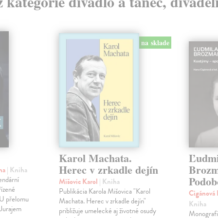
z kategórie divadlo a tanec, divade
na sklade
Karol Machata.
Ľudmi
Herec v zrkadle dejín
Brozm
ina
| Kniha
Podob
endární
Mišovic Karol
| Kniha
řízené
Publikácia Karola Mišovica "Karol
Cigánová 
MU přelomu
Machata. Herec v zrkadle dejín"
Kniha
 Jurajem
približuje umelecké aj životné osudy
Monografi