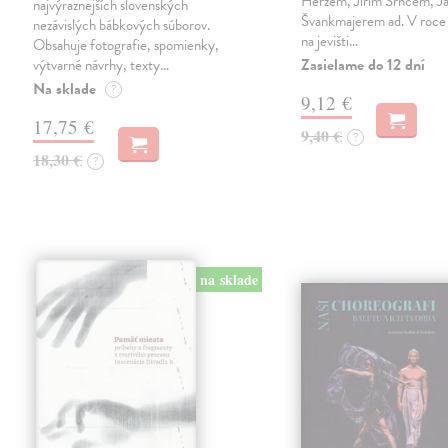
Herzem, Jiřím Srncem, 
najvýraznejších slovenských
Švankmajerem ad. V roce 
nezávislých bábkových súborov.
na jevišti…
Obsahuje fotografie, spomienky,
Zasielame do 12 dní
výtvarné návrhy, texty…
Na sklade
?
9,12 €
17,75 €
9,40 €
?
18,30 €
?
na sklade