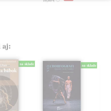
16,80 €
 aj:
na sklade
na sklade