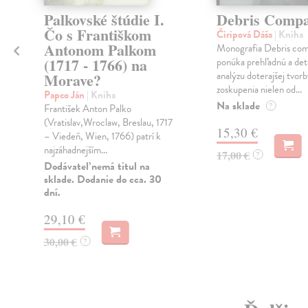
Palkovské štúdie I.
Debris Comp
Čo s Františkom
Čiripová Dáša
| Kniha
Antonom Palkom
Monografia Debris co
(1717 - 1766) na
ponúka prehľadnú a det
analýzu doterajšej tvor
Morave?
zoskupenia nielen od...
Papco Ján
| Kniha
Na sklade
?
František Anton Palko
(Vratislav,Wroclaw, Breslau, 1717
15,30 €
– Viedeň, Wien, 1766) patrí k
najzáhadnejším...
17,00 €
?
Dodávateľ nemá titul na
sklade. Dodanie do cca. 30
dní.
29,10 €
30,00 €
?