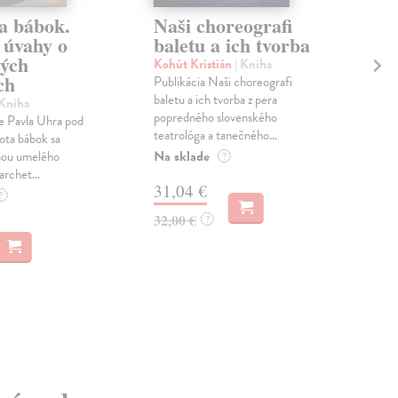
ta bábok.
Naši choreografi
K
 úvahy o
baletu a ich tvorba
Jak
ých
Pub
Kohút Kristián
| Kniha
ch
diva
Publikácia Naši choreografi
Slo
baletu a ich tvorba z pera
 Kniha
z pr
popredného slovenského
e Pavla Uhra pod
teatrológa a tanečného...
Zas
ota bábok sa
Na sklade
mou umelého
?
40
archet...
31,04 €
?
32,00 €
?