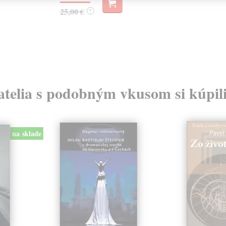
25,00 €
?
atelia s podobným vkusom si kúpili
na sklade