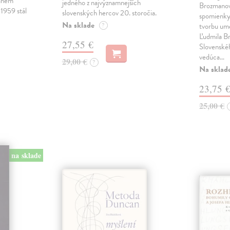
Janem
jedného z najvýznamnejších
Brozmano
1959 stál
slovenských hercov 20. storočia.
spomienky 
Na sklade
?
tvorbu um
Ľudmila B
27,55 €
Slovenské
vedúca…
29,00 €
?
Na sklad
23,75 
25,00 €
na sklade