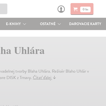
0 ks
E-KNIHY
OSTATNÉ
DAROVACIE KARTY
aha Uhlára
ivadelnej tvorby Blaha Uhlára. Režisér Blaho Uhlár v
bore DISK z Trnavy.
Čítať ďalej
↓