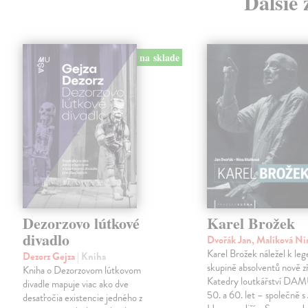
Ďalšie 
na sklade
Dezorzovo lútkové
Karel Brožek
divadlo
Dvořák Jan, Malíková N
Karel Brožek náležel k leg
Dezorz Gejza
| Kniha
skupině absolventů nově z
Kniha o Dezorzovom lútkovom
Katedry loutkářství DA
divadle mapuje viac ako dve
50. a 60. let – společně s
desaťročia existencie jedného z