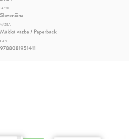
JAZYK
Slovenčina
VÄZBA
Mäkká väzba / Paperback
EAN
9788081951411