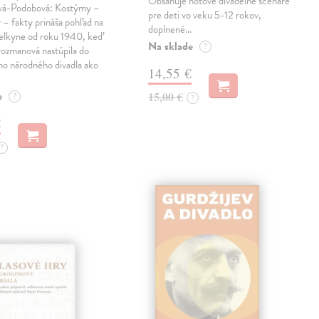
Obsahuje hotové divadelné scenáre
vá-Podobová: Kostýmy –
pre deti vo veku 5-12 rokov,
– fakty prináša pohľad na
doplnené…
elkyne od roku 1940, keď
Na sklade
?
rozmanová nastúpila do
ho národného divadla ako
14,55 €
e
15,00 €
?
?
€
?