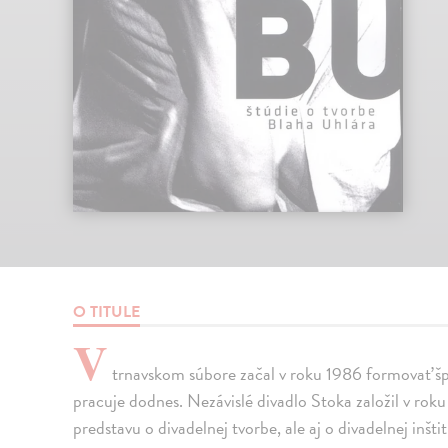
O TITULE
V
trnavskom súbore začal v roku 1986 formovať šp
pracuje dodnes. Nezávislé divadlo Stoka založil v roku
predstavu o divadelnej tvorbe, ale aj o divadelnej inš