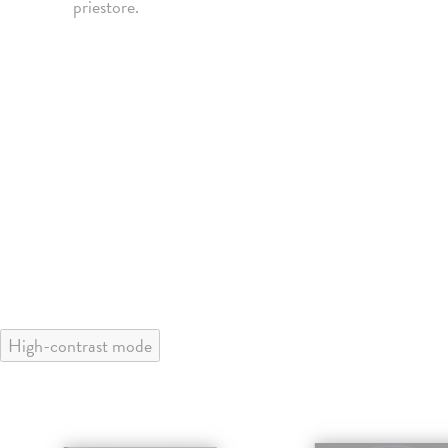
priestore.
High-contrast mode
klade