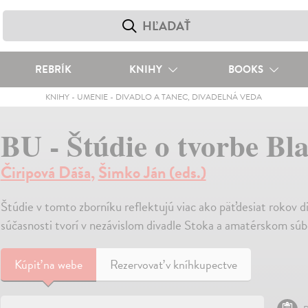
REBRÍK
KNIHY
BOOKS
KNIHY
-
UMENIE
-
DIVADLO A TANEC, DIVADELNÁ VEDA
BU - Štúdie o tvorbe Bl
Čiripová Dáša
,
Šimko Ján (eds.)
Štúdie v tomto zborníku reflektujú viac ako päťdesiat rokov d
súčasnosti tvorí v nezávislom divadle Stoka a amatérskom sú
Kúpiť
na webe
Rezervovať v kníhkupectve