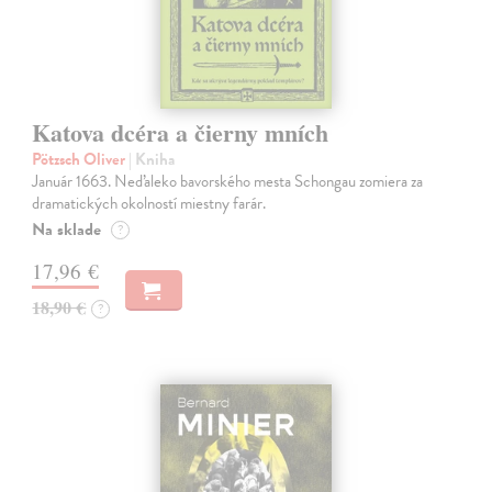
Katova dcéra a čierny mních
Pötzsch Oliver
| Kniha
Január 1663. Neďaleko bavorského mesta Schongau zomiera za
dramatických okolností miestny farár.
Na sklade
?
17,96 €
18,90 €
?