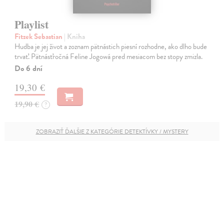
Playlist
Fitzek Sebastian
| Kniha
Hudba je jej život a zoznam pätnástich piesní rozhodne, ako dlho bude
trvať. Pätnásťročná Feline Jogowá pred mesiacom bez stopy zmizla.
Do 6 dní
19,30 €
19,90 €
?
ZOBRAZIŤ ĎALŠIE Z KATEGÓRIE DETEKTÍVKY / MYSTERY