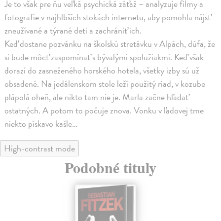
Je to však pre ňu veľká psychická záťaž – analyzuje filmy a
fotografie v najhlbších stokách internetu, aby pomohla nájsť
zneužívané a týrané deti a zachrániť ich.
Keď dostane pozvánku na školskú stretávku v Alpách, dúfa, že
si bude môcť zaspomínať s bývalými spolužiakmi. Keď však
dorazí do zasneženého horského hotela, všetky izby sú už
obsadené. Na jedálenskom stole leží použitý riad, v kozube
plápolá oheň, ale nikto tam nie je. Marla začne hľadať
ostatných. A potom to počuje znova. Vonku v ľadovej tme
niekto pískavo kašle…
High-contrast mode
Podobné tituly