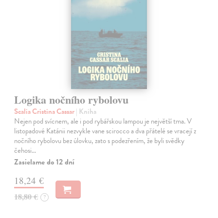
Logika nočního rybolovu
Scalia Cristina Cassar
| Kniha
Nejen pod svícnem, ale i pod rybářskou lampou je největší tma. V
listopadové Katánii nezvykle vane scirocco a dva přátelé se vracejí z
nočního rybolovu bez úlovku, zato s podezřením, že byli svědky
čehosi…
Zasielame do 12 dní
18,24 €
18,80 €
?