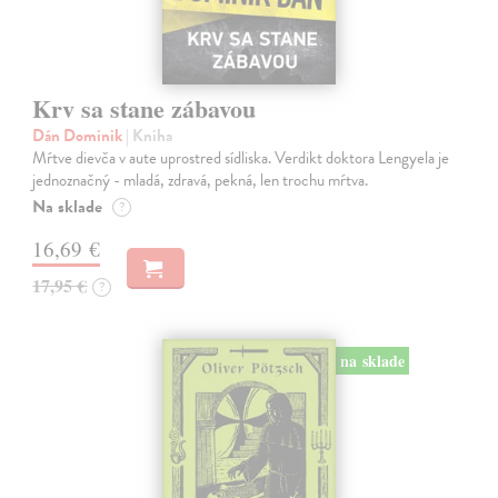
Krv sa stane zábavou
Dán Dominik
| Kniha
Mŕtve dievča v aute uprostred sídliska. Verdikt doktora Lengyela je
jednoznačný - mladá, zdravá, pekná, len trochu mŕtva.
Na sklade
?
16,69 €
17,95 €
?
na sklade