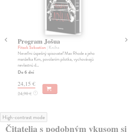
Program Jošua
O
Fitzek Sebastian
| Kniha
Fit
Neveľmi úspešný spisovateľ Max Rhode a jeho
JE
manželka Kim, povolaním pilotka, vychovávajú
VE
nevlastnú d...
hod
Do 6 dní
Do
24,15 €
22
24,90 €
22
?
High-contrast mode
Čitatelia s podobným vkusom si