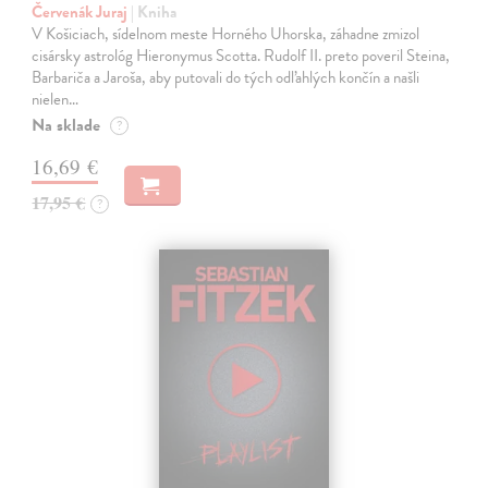
Červenák Juraj
| Kniha
V Košiciach, sídelnom meste Horného Uhorska, záhadne zmizol
cisársky astrológ Hieronymus Scotta. Rudolf II. preto poveril Steina,
Barbariča a Jaroša, aby putovali do tých odľahlých končín a našli
nielen…
Na sklade
?
16,69 €
17,95 €
?