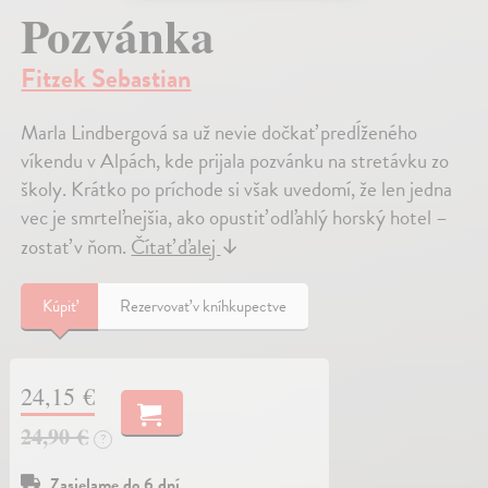
Pozvánka
Fitzek Sebastian
Marla Lindbergová sa už nevie dočkať predĺženého
víkendu v Alpách, kde prijala pozvánku na stretávku zo
školy. Krátko po príchode si však uvedomí, že len jedna
vec je smrteľnejšia, ako opustiť odľahlý horský hotel –
zostať v ňom.
Čítať ďalej
↓
Kúpiť
Rezervovať v kníhkupectve
24,15 €
24,90 €
?
Zasielame do 6 dní