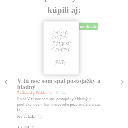
kúpili aj:
na sklade
V tú noc som spal postojačky a
T
hladný
Be
Po 
Švábenský Waldemar
| Kniha
sko
Kniha V tú noc som spal postojačky a hladný je
poetickým denníkom nespavého pozorovateľa sveta,
Na
ktor...
19
Na sklade
?
20
14,85 €