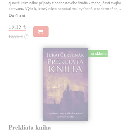
aj nové kriminálne prípady z podcastového štúdia v zadnej časti svojho
karavanu. Výkrik, ktorý nikto nepočul mal byť seriál o sedemročnej…
Do 4 dní
15,15 €
15,95 €
?
na sklade
Prekliata kniha