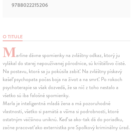
9788022215206
O TITULE
M
arline dávne spomienky na zvláštny odkaz, ktorý ju
vylákal do starej nepoužívanej pôrodnice, sú krištáľovo čisté.
Na postavu, ktorá sa ju pokúsila zabiť. Na zvláštny pískavý
kašeľ psychopata počas boja na život a na smrť. Po rokoch
psychoterapie sa však dozvedá, že sa nič z toho nestalo a
všetko sú iba falošné spomienky.
Marla je inteligentná mladá žena a má pozoruhodné
vlastnosti, všetko si pamätá a všíma si podrobnosti, ktoré
ostatným väčšinou uniknú. Keď sa ako-tak dá do poriadku,
začne pracovať ako externistka pre Spolkový kriminálny úrad.