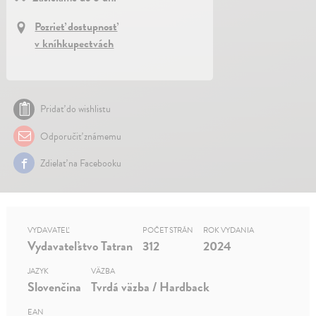
Pozrieť dostupnosť
v kníhkupectvách
Pridať do wishlistu
Odporučiť známemu
Zdielať na Facebooku
VYDAVATEĽ
POČET STRÁN
ROK VYDANIA
Vydavateľstvo Tatran
312
2024
JAZYK
VÄZBA
Slovenčina
Tvrdá väzba / Hardback
EAN