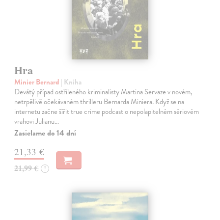
Hra
Minier Bernard
| Kniha
Devátý případ ostříleného kriminalisty Martina Servaze v novém,
netrpělivě očekávaném thrilleru Bernarda Miniera. Když se na
internetu začne šířit true crime podcast o nepolapitelném sériovém
vrahovi Julianu…
Zasielame do 14 dní
21,33 €
21,99 €
?