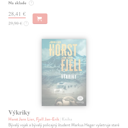
Na sklade
?
28,41 €
29,90 €
?
Výkriky
Horst Jorn Lier, Fjell Jan-Erik
| Kniha
Bývalý vojak a bývalý policajný študent Markus Heger vyšetruje staré