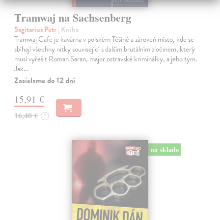
Tramwaj na Sachsenberg
Sagitarius Petr
| Kniha
Tramwaj Cafe je kavárna v polském Těšíně a zároveň místo, kde se
sbíhají všechny nitky související s dalším brutálním zločinem, který
musí vyřešit Roman Saran, major ostravské kriminálky, a jeho tým.
Jak…
Zasielame do 12 dní
15,91 €
16,40 €
?
na sklade