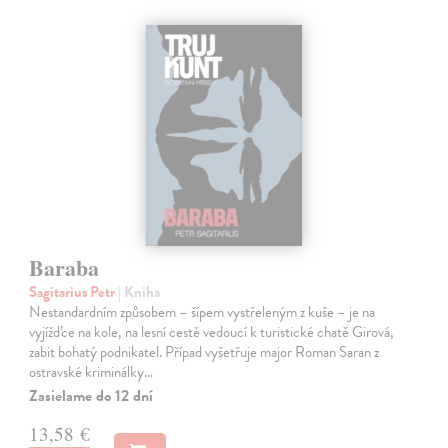
Baraba
Sagitarius Petr
| Kniha
Nestandardním způsobem – šípem vystřeleným z kuše – je na
vyjížďce na kole, na lesní cestě vedoucí k turistické chatě Girová,
zabit bohatý podnikatel. Případ vyšetřuje major Roman Saran z
ostravské kriminálky…
Zasielame do 12 dní
13,58 €