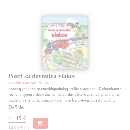
Pozri sa dovnútra vlakov
kolektív autorov
| Kniha
Spoznaj vďaka tejto encyklopedickej knižke s viac ako 60 okienkami s
rôznymi typmi vlakov. Zoznám sa s vlakmi, ktoré za slnečného dňa, za
dažďa či v snehu rachotia po koľajniciach a prevážajú cestujúcich…
Do 5 dní
14,45 €
14,90 €
?