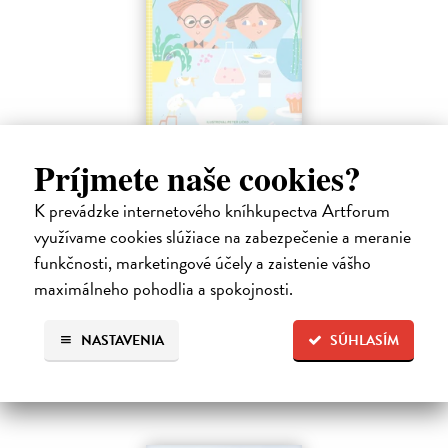
Profesor Tekvička a Števko v domácom
Príjmete naše cookies?
laboratóriu
Šušaníková Ivana
| Kniha
K prevádzke internetového kníhkupectva Artforum
Vedeli ste, že si doma môžete vyrobiť soľné šperky, vlastné jogurty,
využívame cookies slúžiace na zabezpečenie a meranie
recyklovaný papier aj dúhu? Vyskúšajte so svojimi deťmi tridsať
funkčnosti, marketingové účely a zaistenie vášho
jednoduchých pokusov s bežnými predmetmi a materiálmi.
Na sklade
maximálneho pohodlia a spokojnosti.
?
14,20 €
NASTAVENIA
SÚHLASÍM
14,95 €
?