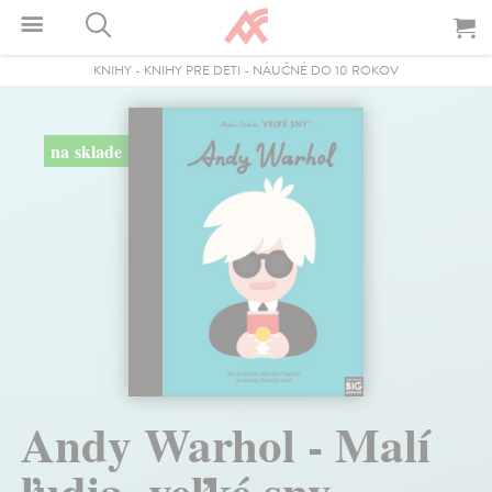
KNIHY
-
KNIHY PRE DETI
-
NÁUČNÉ DO 10 ROKOV
na sklade
Andy Warhol - Malí
ľudia, veľké sny