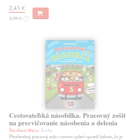
2,43 €
2,50 €
?
Cestovateľská násobilka. Pracovný zošit
na precvičovanie násobenia a delenia
Števíková Mária
| Kniha
Plnofarebný pracovný zošit v novom vydaní vysvetlí žiakom, čo je