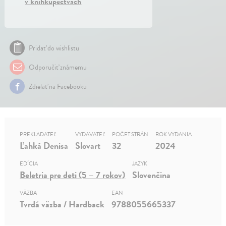
v kníhkupectvách
Pridať do wishlistu
Odporučiť známemu
Zdielať na Facebooku
PREKLADATEĽ
VYDAVATEĽ
POČET STRÁN
ROK VYDANIA
Ľahká Denisa
Slovart
32
2024
EDÍCIA
JAZYK
Beletria pre deti (5 – 7 rokov)
Slovenčina
VÄZBA
EAN
Tvrdá väzba / Hardback
9788055665337