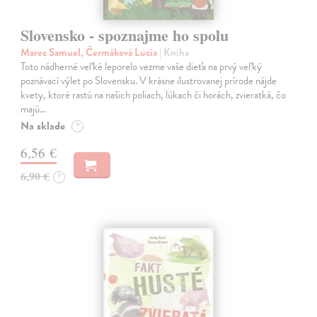
Slovensko - spoznajme ho spolu
Marec Samuel, Čermáková Lucia
| Kniha
Toto nádherné veľké leporelo vezme vaše dieťa na prvý veľký
poznávací výlet po Slovensku. V krásne ilustrovanej prírode nájde
kvety, ktoré rastú na našich poliach, lúkach či horách, zvieratká, čo
majú…
Na sklade
?
6,56 €
6,90 €
?