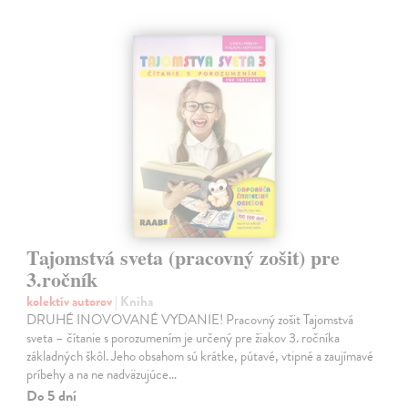
Tajomstvá sveta (pracovný zošit) pre
3.ročník
kolektív autorov
| Kniha
DRUHÉ INOVOVANÉ VYDANIE! Pracovný zošit Tajomstvá
sveta – čítanie s porozumením je určený pre žiakov 3. ročníka
základných škôl. Jeho obsahom sú krátke, pútavé, vtipné a zaujímavé
príbehy a na ne nadväzujúce…
Do 5 dní