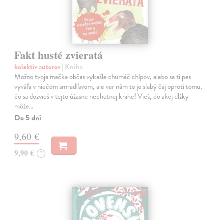
Fakt husté zvieratá
kolektív autorov
| Kniha
Možno tvoja mačka občas vykašle chumáč chlpov, alebo sa ti pes
vyváľa v niečom smradľavom, ale ver nám to je slabý čaj oproti tomu,
čo sa dozvieš v tejto úžasne nechutnej knihe! Vieš, do akej dlžky
môže…
Do 5 dní
9,60 €
9,90 €
?