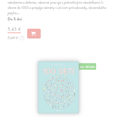
násobenie a delenie, názorne pracuje s jednotlivými násobilkami (v
obore do 100) a prepája námety s učivom prírodovedy, slovenského
jazyka,…
Do 5 dní
5,43 €
5,60 €
?
na sklade