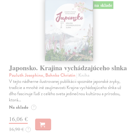
na sklade
Japonsko. Krajina vychádzajúceho slnka
Pauluth Josephine, Bohnke Christin
| Kniha
V tejto nádherne ilustrovanej publikácii spoznáte japonské zvyky,
tradície a mnohé iné zaujímavosti Krajina vychádzajúceho slnka už
dlho fascinuje ľudí z celého sveta jedinečnou kultúrou a prírodou,
ktorá…
Na sklade
?
16,06 €
16,90 €
?