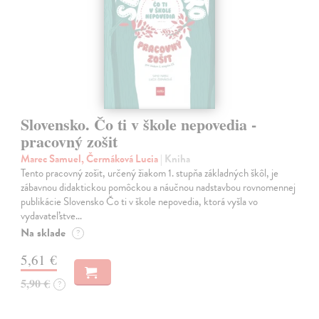
Slovensko. Čo ti v škole nepovedia -
pracovný zošit
Marec Samuel, Čermáková Lucia
| Kniha
Tento pracovný zošit, určený žiakom 1. stupňa základných škôl, je
zábavnou didaktickou pomôckou a náučnou nadstavbou rovnomennej
publikácie Slovensko Čo ti v škole nepovedia, ktorá vyšla vo
vydavateľstve…
Na sklade
?
5,61 €
5,90 €
?