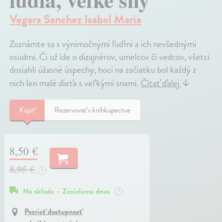
Vegara Sanchez Isabel Maria
Zoznámte sa s výnimočnými ľuďmi a ich nevšednými
osudmi. Či už ide o dizajnérov, umelcov či vedcov, všetci
dosiahli úžasné úspechy, hoci na začiatku bol každý z
nich len malé dieťa s veľkými snami.
Čítať ďalej
↓
Kúpiť
Rezervovať v kníhkupectve
8,50 €
8,95 €
?
Na sklade – Zasielame dnes
?
Pozrieť dostupnosť