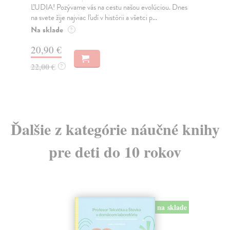
Budúcnosť patrí emocionálnej inteligencii! Sme
Žij
uprostred revolúcie vo výchove, ktorá radikálne mení
teb
...
Na
Na sklade
?
12
25,12 €
12
25,90 €
?
Ďalšie z kategórie náučné knihy
pre deti do 10 rokov
na sklade