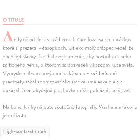
O TITULE
A
ndy už od detstva rád kreslil. Zamiloval sa do obrázkov,
ktoré si prezeral v časopisoch. Už ako malý chlapec vedel, že
chce byť slávny. Nechal svoje umenie, aby hovorilo za neho,
za tichého génia, o ktorom sa dozvedeli v každom kúte sveta.
Vymyslel celkom nový umelecký smer - každodenné
predmety začal zobrazovať ako žiarivé umelecké diela a
dokázal, že aj obyčajná plechovka môže poblázniť celý svet!
Na konci knihy nájdete skutočné fotografie Warhola a fakty z
jeho života.
High-contrast mode