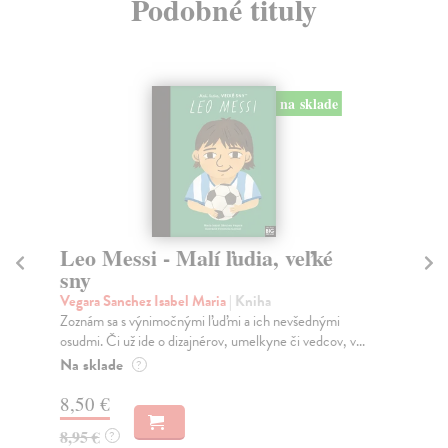
Podobné tituly
na sklade
Taylor Swift - Malí ľudia, veľké
As
sny
ve
Vegara Sanchez Isabel Maria
| Kniha
Veg
Zoznám sa s výnimočnými ľuďmi a ich nevšednými
Zoz
osudmi. Či už ide o dizajnérov, umelkyne či vedcov, v...
osu
Na sklade
Na
?
8,50 €
8,
8,95 €
8,
?