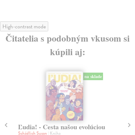
High-contrast mode
Čitatelia s podobným vkusom si
kúpili aj:
na sklade
Malí ľudia, veľké emócie
Ma
Campbell Alyssa Blask
| Kniha
Ve