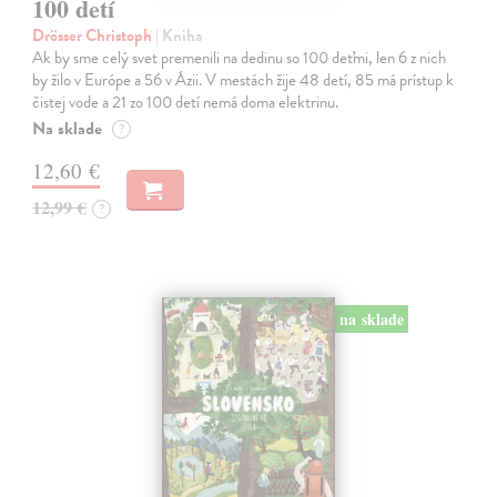
100 detí
Drösser Christoph
| Kniha
Ak by sme celý svet premenili na dedinu so 100 deťmi, len 6 z nich
by žilo v Európe a 56 v Ázii. V mestách žije 48 detí, 85 má prístup k
čistej vode a 21 zo 100 detí nemá doma elektrinu.
Na sklade
?
12,60 €
12,99 €
?
na sklade