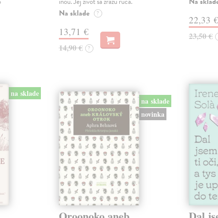
Na sklad
o
inou. Jej život sa zrazu rúca.
Na sklade
?
22,33 
13,71 €
23,50 €
14,90 €
?
na sklade
na sklade
novinka
Oroonoko aneb
Dal js