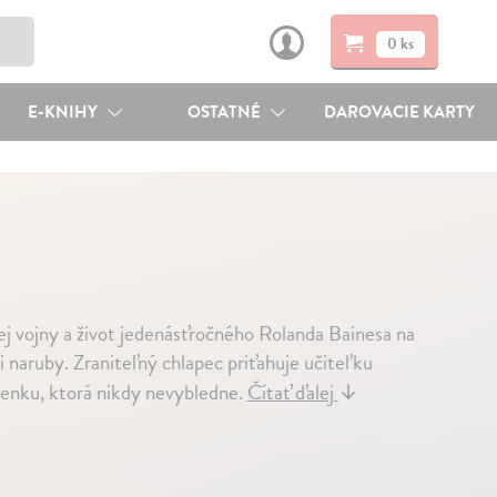
0 ks
E-KNIHY
OSTATNÉ
DAROVACIE KARTY
ej vojny a život jedenásťročného Rolanda Bainesa na
i naruby. Zraniteľný chlapec priťahuje učiteľku
ienku, ktorá nikdy nevybledne.
Čítať ďalej
↓