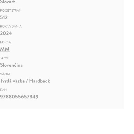
Slovart
POČET STRÁN
512
ROK VYDANIA
2024
EDÍCIA
MM
JAZYK
Slovenčina
VÄZBA
Tvrdá väzba / Hardback
EAN
9788055657349