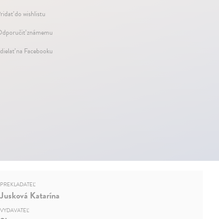
ridať do wishlistu
dporučiť známemu
dielať na Facebooku
PREKLADATEĽ
Jusková Katarína
VYDAVATEĽ