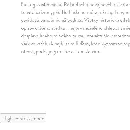
ľudskej existencie od Rolandovho povojnového života v 
tchatcherizmu, pád Berlínskeho múra, nástup Tonyho B
covidovú pandémiu až podnes. Všetky historické uda
opisov očitého svedka - najprv nezrelého chlapca zm
dospievajúceho mladého muža, intelektuála v stredno
však vo vzťahu k najbližším ľuďom, ktorí významne ov
otcovi, poddajnej matke a trom ženám.
High-contrast mode