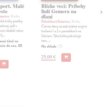
Šport. Malé
Blízke veci: Príbehy
Ke
esto
ľudí Gemera na
na
dlani
atarína
| Kniha
Kov
ické knihy poetky
Kni
Poliačiková Katarína
| Kniha
lovej vyšli v
dlh
Čierne diery sa stali známe svojimi
vom období rokov
mod
knihami 1 a 2 o pamiatkach na
...
Kov
Gemeri. Táto kniha pokračuje
tam, ...
emá titul na
Na 
anie do cca. 30
Na sklade
?
24
25,00 €
24,