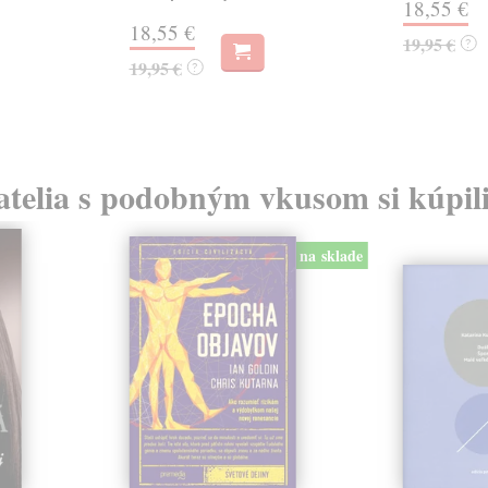
18,55 €
18,55 €
19,95 €
?
19,95 €
?
atelia s podobným vkusom si kúpili
na sklade