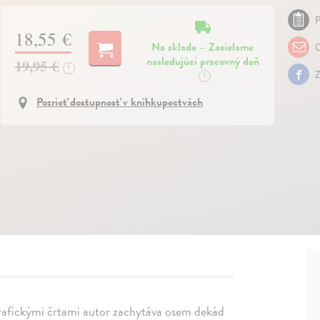
P
18,55 €
Na sklade – Zasielame
O
nasledujúci pracovný deň
19,95 €
?
Z
?
Pozrieť dostupnosť v kníhkupectvách
rafickými črtami autor zachytáva osem dekád