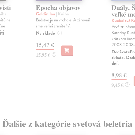
isti
Epocha objavov
Duály. 
veľké m
niha
Goldin Ian
| Kniha
bitú na
Ľudstvo je na vrchole. A zároveň
Kucbelová K
čne
sme veľmi zraniteľní.
Prvé tri básn
jej
Kataríny Kucbe
Na sklade
?
krátkom časo
15,47 €
2003-2008. S
Dodávateľ n
15,95 €
?
sklade. Dod
dní.
8,98 €
9,45 €
?
Ďalšie z kategórie svetová beletria