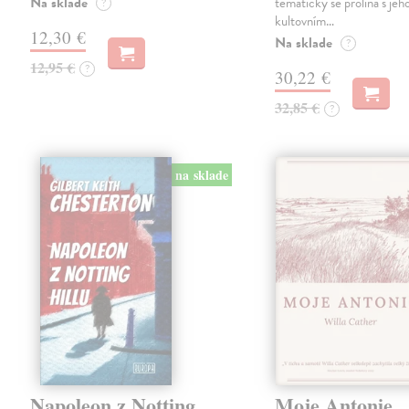
Na sklade
tematicky se prolíná s jeh
?
kultovním…
12,30 €
Na sklade
?
12,95 €
?
30,22 €
32,85 €
?
na sklade
Napoleon z Notting
Moje Antonie