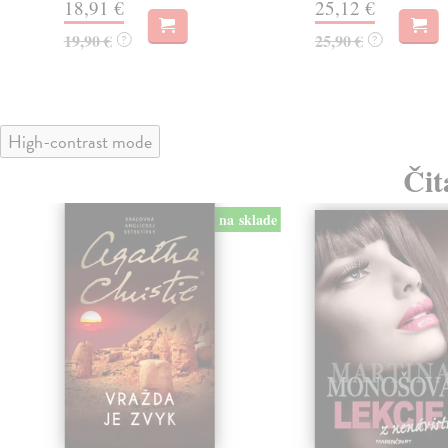
18,91 €
25,12 €
19,90 €
25,90 €
?
?
High-contrast mode
Čit
lade
na sklade