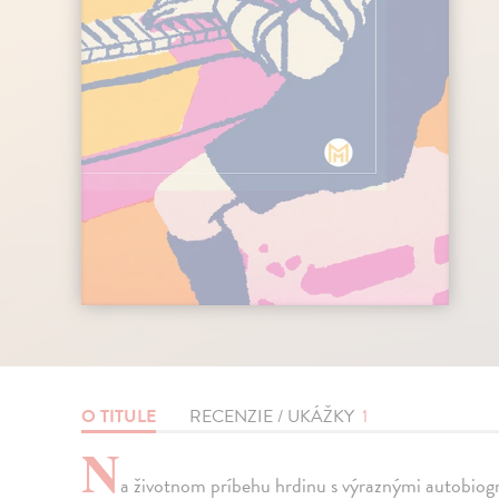
O TITULE
RECENZIE / UKÁŽKY
1
N
a životnom príbehu hrdinu s výraznými autobiog