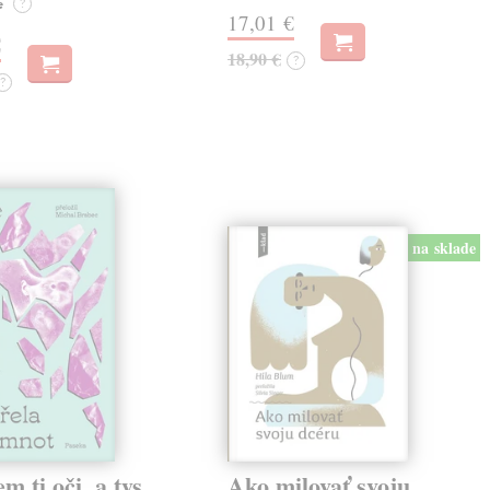
e
?
17,01 €
€
18,90 €
?
?
na sklade
em ti oči, a tys
Ako milovať svoju