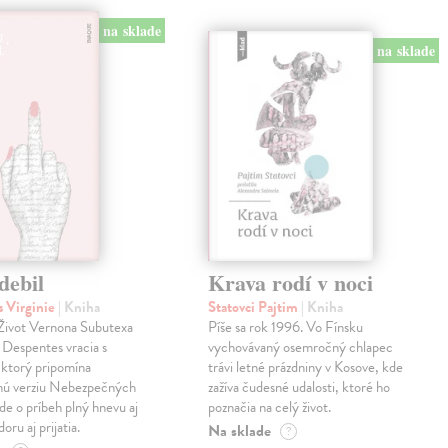
na sklade
na sklade
debil
Krava rodí v noci
 Virginie
| Kniha
Statovci Pajtim
| Kniha
i Život Vernona Subutexa
Píše sa rok 1996. Vo Fínsku
e Despentes vracia s
vychovávaný osemročný chlapec
ktorý pripomína
trávi letné prázdniny v Kosove, kde
snú verziu Nebezpečných
zažíva čudesné udalosti, ktoré ho
Ide o príbeh plný hnevu aj
poznačia na celý život.
oru aj prijatia.
Na sklade
?