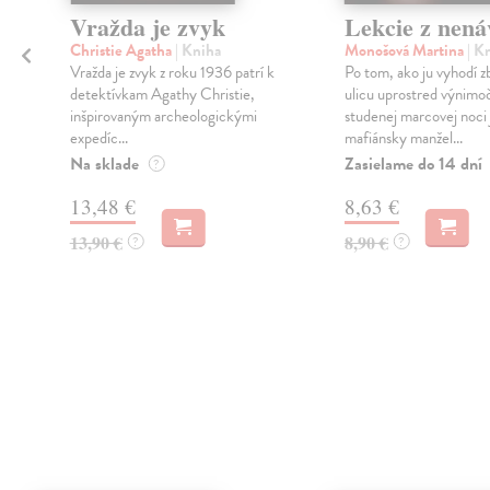
Vražda je zvyk
Lekcie z nenáv
Christie Agatha
| Kniha
Monošová Martina
| K
Vražda je zvyk z roku 1936 patrí k
Po tom, ako ju vyhodí z
detektívkam Agathy Christie,
ulicu uprostred výnimo
inšpirovaným archeologickými
studenej marcovej noci 
expedíc...
mafiánsky manžel...
Na sklade
Zasielame do 14 dní
?
13,48 €
8,63 €
13,90 €
8,90 €
?
?