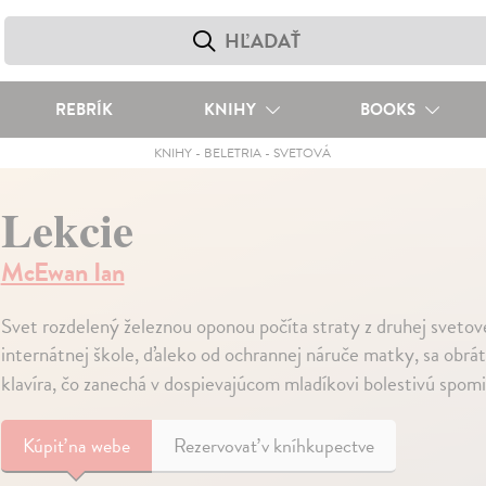
REBRÍK
KNIHY
BOOKS
KNIHY
-
BELETRIA
-
SVETOVÁ
Lekcie
McEwan Ian
Svet rozdelený železnou oponou počíta straty z druhej svetov
internátnej škole, ďaleko od ochrannej náruče matky, sa obrát
klavíra, čo zanechá v dospievajúcom mladíkovi bolestivú spom
Kúpiť
na webe
Rezervovať v kníhkupectve