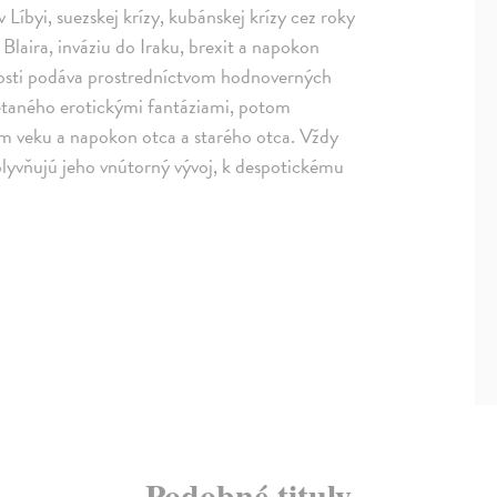
Líbyi, suezskej krízy, kubánskej krízy cez roky
laira, inváziu do Iraku, brexit a napokon
losti podáva prostredníctvom hodnoverných
ietaného erotickými fantáziami, potom
m veku a napokon otca a starého otca. Vždy
plyvňujú jeho vnútorný vývoj, k despotickému
Podobné tituly