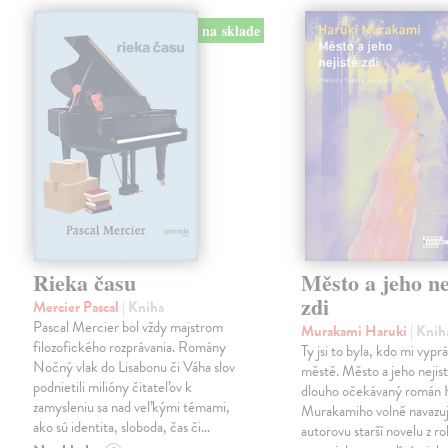
na sklade
Rieka času
Město a jeho ne
zdi
Mercier Pascal
| Kniha
Pascal Mercier bol vždy majstrom
Murakami Haruki
| Knih
filozofického rozprávania. Romány
Ty jsi to byla, kdo mi vypr
Nočný vlak do Lisabonu či Váha slov
městě. Město a jeho nejist
podnietili milióny čitateľov k
dlouho očekávaný román 
zamysleniu sa nad veľkými témami,
Murakamiho volně navazuj
ako sú identita, sloboda, čas či…
autorovu starší novelu z r