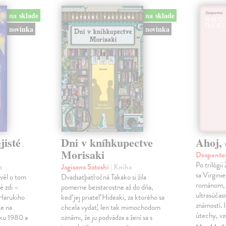
na sklade
na sklade
novinka
novinka
jisté
Dni v kníhkupectve
Ahoj, 
Morisaki
Despentes
Po trilógi
a
Jagisawa Satoshi
| Kniha
sa Virgini
ávěl o tom
Dvadsaťpäťročná Takako si žila
románom, 
é zdi –
pomerne bezstarostne až do dňa,
ultrasúča
Harukiho
keď jej priateľ Hideaki, za ktorého sa
známostí. 
e na
chcela vydať, len tak mimochodom
útechy, vzd
oku 1980 a
oznámi, že ju podvádza a žení sa s