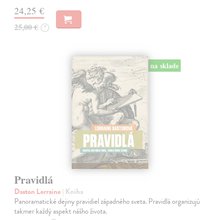
24,25 €
25,00 €
?
na sklade
Pravidlá
Daston Lorraine
| Kniha
Panoramatické dejiny pravidiel západného sveta. Pravidlá organizujú
takmer každý aspekt nášho života.