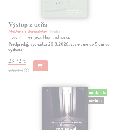
Výstup z tieňa
McDonald Bernadette
| Kniha
Hovorili im všelijako. Napríklad nosiči.
Predpredaj, vychádza 20.8.2026, zasielame do 5 dní od
vydania
23,72 €
27,90 €
?
na sklade
novinka