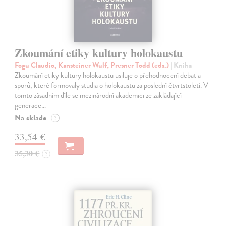
Zkoumání etiky kultury holokaustu
Fogu Claudio, Kansteiner Wulf, Presner Todd (eds.)
| Kniha
Zkoumání etiky kultury holokaustu usiluje o přehodnocení debat a
sporů, které formovaly studia o holokaustu za poslední čtvrtstoletí. V
tomto zásadním díle se mezinárodní akademici ze zakládající
generace…
Na sklade
?
33,54 €
35,30 €
?