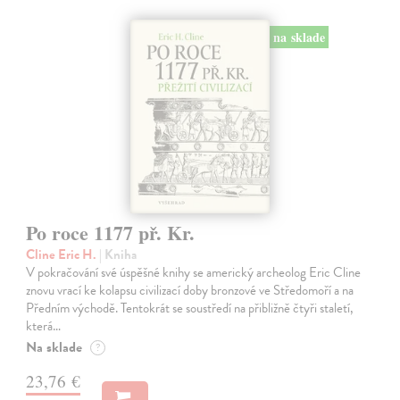
na sklade
Po roce 1177 př. Kr.
Cline Eric H.
| Kniha
V pokračování své úspěšné knihy se americký archeolog Eric Cline
znovu vrací ke kolapsu civilizací doby bronzové ve Středomoří a na
Předním východě. Tentokrát se soustředí na přibližně čtyři staletí,
která…
Na sklade
?
23,76 €