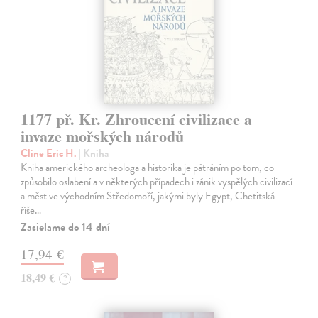
1177 př. Kr. Zhroucení civilizace a
invaze mořských národů
Cline Eric H.
| Kniha
Kniha amerického archeologa a historika je pátráním po tom, co
způsobilo oslabení a v některých případech i zánik vyspělých civilizací
a měst ve východním Středomoří, jakými byly Egypt, Chetitská
říše…
Zasielame do 14 dní
17,94 €
18,49 €
?