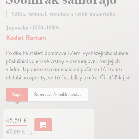
Válka, velmoci, revoluce a vznik moderního
Japonska (1850–1880)
Kodet Roman
Po dlouhá staletí dominovali Zemi vycházejícího slunce
příslušníci vojenské vrstvy – samurajové. Pod jejich
vládou Japonsko zaznamenalo od počátku 17. století
období prosperity, vnitřní stability a míru.
Čítať ďalej
↓
Kúpiť
Rezervovať v kníhkupectve
45,59 €
47,00 €
?