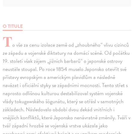
O TITULE
T
o vše za cenu izolace země od „zhoubného“ vlivu cizinců
ze západu a vojenské diktatury na domácí scéně. Od počátku
19. století však zájem „jižních barbarů“ o japonské ostrovy
neustále stoupal. Po roce 1854 muselo Japonsko otevřít své
přístavy evropským a americkým plavidlům a následně
navázat i oficiální styky se západními mocnosti. Tento střet s
naprosto odlišnou kulturou destabilizoval systém vojenské
vlády tokugawského šógunátu, který se otřásl v samotných
základech. Následovalo období dvou dekád vnitřních i
vnějších konfliktů, které Japonsko nenávratně změnily. Tváří v
tvář západní hrozbě se vojenská vrstva ukázala jako
neschopná zemi efektivně bránit a se vznikem moderních