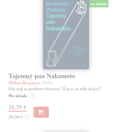
na sklade
Tajemný pan Nakamoto
Wallace Benjamin
| Kniha
Kdo stojí za vynálezem bitcoinu? A proč se stále skrývá?
Na sklade
?
26,79 €
28,20 €
?