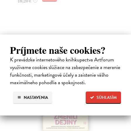
18,20 €
21
?
Ďalšie z kategórie svetové dejiny
Príjmete naše cookies?
K prevádzke internetového kníhkupectva Artforum
využívame cookies slúžiace na zabezpečenie a meranie
na sklade
funkčnosti, marketingové účely a zaistenie vášho
maximálneho pohodlia a spokojnosti.
NASTAVENIA
SÚHLASÍM