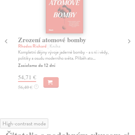
Zrození atomové bomby
Ce
vy
Rhodes Richard
| Kniha
Kompletní dějiny vývoje jaderné bomby - a s ní i vědy,
Ba
politiky a osudu moderního světa. Příběh ato...
Pro
rok
Zasielame do 12 dní
Za
54,71 €
44
56,40 €
?
46
High-contrast mode
Čitatelia s podobným vkusom si