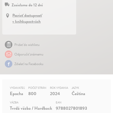
Zasielame do 12 dní
Pozrieť dostupnosť
v kníhkupectvách
Pridať do wishlistu
Odporučiť známemu
Zdielať na Facebooku
VYDAVATEĽ
POČET STRÁN
ROK VYDANIA
JAZYK
Epocha
800
2024
Čeština
VÄZBA
EAN
Tvrdá väzba / Hardback
9788027801893