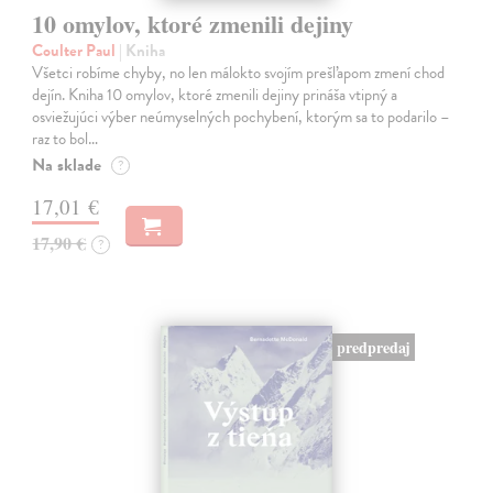
10 omylov, ktoré zmenili dejiny
Coulter Paul
| Kniha
Všetci robíme chyby, no len málokto svojím prešľapom zmení chod
dejín. Kniha 10 omylov, ktoré zmenili dejiny prináša vtipný a
osviežujúci výber neúmyselných pochybení, ktorým sa to podarilo –
raz to bol…
Na sklade
?
17,01 €
17,90 €
?
predpredaj