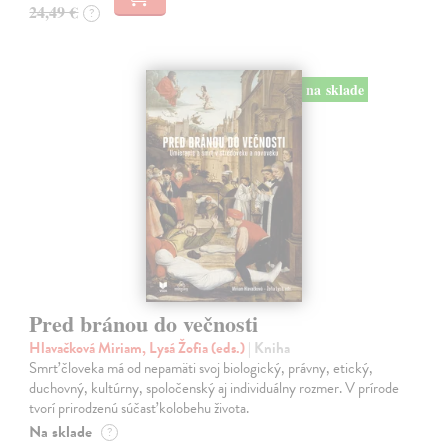
24,49 €
?
na sklade
Pred bránou do večnosti
Hlavačková Miriam, Lysá Žofia (eds.)
| Kniha
Smrť človeka má od nepamäti svoj biologický, právny, etický,
duchovný, kultúrny, spoločenský aj individuálny rozmer. V prírode
tvorí prirodzenú súčasť kolobehu života.
Na sklade
?