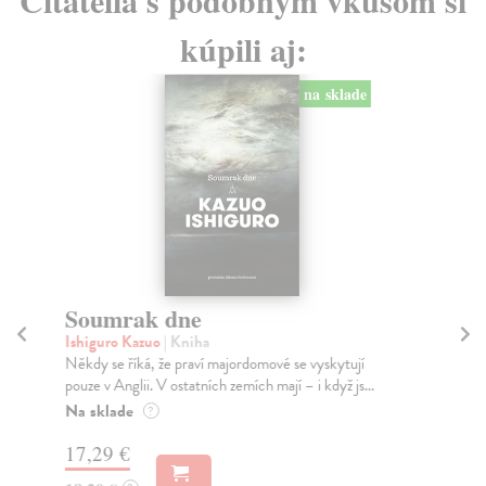
kúpili aj:
na sklade
Soumrak dne
S
Ishiguro Kazuo
| Kniha
Lip
Někdy se říká, že praví majordomové se vyskytují
Ese
pouze v Anglii. V ostatních zemích mají – i když js...
změ
Na sklade
Za
?
17,29 €
20