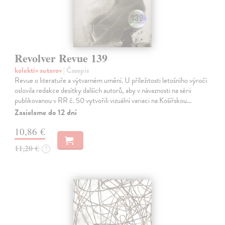
Revolver Revue 139
kolektív autorov
| Časopis
Revue o literatuře a výtvarném umění. U příležitosti letošního výročí
oslovila redakce desítky dalších autorů, aby v návaznosti na sérii
publikovanou v RR č. 50 vytvořili vizuální variaci na Košířskou…
Zasielame do 12 dní
10,86 €
11,20 €
?