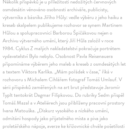
Několik příspěvků je u příležitosti nedožitých červnových
osmdesátin věnováno osobnosti archiváře, publicisty,
výtvarníka a básníka Jiřího Hůly: vedle výběru z jeho haiku a
kreseb skalpelem publikujeme rozhovor se synem Martinem
Hůlou a spolupracovnicí Barborou Špičákovou nejen o
Archivu výtvarného umění, který Jiří Hůla založil v roce
1984. Cyklus Z malých nakladatelství pokračuje portrétem
vydavatelství Bylo nebylo. Osobnost Pavla Reisenauera
připomínáme výběrem jeho maleb a kreseb z osmdesátých let
a textem Viktora Karlíka. „Mám pořádek v čase,“ říká v
rozhovoru s Michalem Cihlářem fotograf Tomáš Umlauf. V
sérii příspěvků zaměřených na art brut představuje Jaromír
Typlt tentokrát Dagmar Filípkovou. Do rubriky Sedm přispěl
Tomáš Mazal a v Ateliérech jsou přiblíženy pracovní prostory
Ivana Matouška. „Diskurz vysokého a nízkého umění,
odmítání hospody jako přijatelného místa a piva jako
proletářského nápoje, averze ke křižovnické chvále pošetilosti