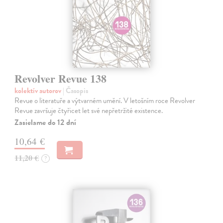
Revolver Revue 138
kolektív autorov
| Časopis
Revue o literatuře a výtvarném umění. V letošním roce Revolver
Revue završuje čtyřicet let své nepřetržité existence.
Zasielame do 12 dní
10,64 €
11,20 €
?