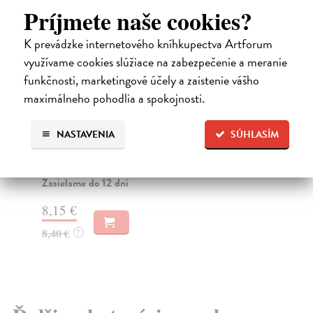
Príjmete naše cookies?
K prevádzke internetového kníhkupectva Artforum
využívame cookies slúžiace na zabezpečenie a meranie
funkčnosti, marketingové účely a zaistenie vášho
maximálneho pohodlia a spokojnosti.
Revolver Revue 115
R
kolektív autorov
| Kniha
kol
NASTAVENIA
SÚHLASÍM
Časopis o literatuře a výtvarném umění. Výbor z
Rev
pozoruhodného díla Leonida Dobyčina (1894–1936?),
pus
au...
Za
Zasielame do 12 dní
9,
8,15 €
9,
8,40 €
?