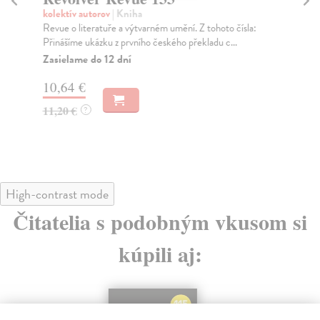
kolektív autorov
| Kniha
kol
Revue o literatuře a výtvarném umění. Z tohoto čísla:
Rev
Přinášíme ukázku z prvního českého překladu c...
lit
202
Zasielame do 12 dní
Za
10,64 €
10
11,20 €
?
11
High-contrast mode
Čitatelia s podobným vkusom si
kúpili aj: