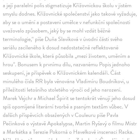
a její paralelní polis stigmatizuje Křižovnickou školu v jistém
smyslu dodnes. Křižovnické společenství jako takové vyžaduje,
aby se o umění a postavení umělce v nefunkční společnosti
uvažovalo způsobem, jaký by se mohl vzdát běžné
terminologie,“ píše Duňa Slavíková v úvodní části svého
seriálu zacíleného k dosud nedostatečně reflektované
Křižovnické škole, která působila „mezi životem, uměním a
hrou“. Bonusem k prvnímu dílu, nazvanému Popis jednoho
seskupení, je příspěvek o Křižovnickém kalendáři. Část
minulého čísla RR byla věnována Vladimíru Boudníkovi, u
příležitosti letošního stoletého výročí od jeho narození.
Marek Vajchr a Michael Špirit se tentokrát věnují jeho dosud
spíš opomíjené literární tvorbě a psaným textům vůbec. V
dalších příspěvcích obsažených v Couleuru píše Pavla
Pečinková o výstavě Apokalypsa, Martin Ryšavý o filmu Mistr
a Markétka a Terezie Pokorná o Havelkově inscenaci Racka.