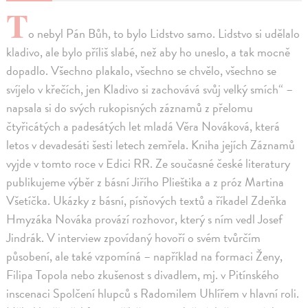
T
o nebyl Pán Bůh, to bylo Lidstvo samo. Lidstvo si udělalo
kladivo, ale bylo příliš slabé, než aby ho uneslo, a tak mocně
dopadlo. Všechno plakalo, všechno se chvělo, všechno se
svíjelo v křečích, jen Kladivo si zachovává svůj velký smích“ –
napsala si do svých rukopisných záznamů z přelomu
čtyřicátých a padesátých let mladá Věra Nováková, která
letos v devadesáti šesti letech zemřela. Kniha jejích Záznamů
vyjde v tomto roce v Edici RR. Ze současné české literatury
publikujeme výběr z básní Jiřího Plieštika a z próz Martina
Všetíčka. Ukázky z básní, písňových textů a říkadel Zdeňka
Hmyzáka Nováka provází rozhovor, který s ním vedl Josef
Jindrák. V interview zpovídaný hovoří o svém tvůrčím
působení, ale také vzpomíná – například na formaci Ženy,
Filipa Topola nebo zkušenost s divadlem, mj. v Pitínského
inscenaci Spolčení hlupců s Radomilem Uhlířem v hlavní roli.