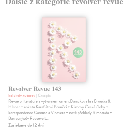
Ďalšie z kategórie revolver revue
Revolver Revue 143
kolektív autorov
| Časopis
Revue o literatuře a výtvarném umění.Daníčkova hra Broučci &
Hilsner + anketa Karafiátovi Broučci + Klímovy České úlohy +
korespondence Camuse a Vinavera + nové překlady Rimbauda +
Burroughsův Roosevelt…
Zasielame do 12 dní