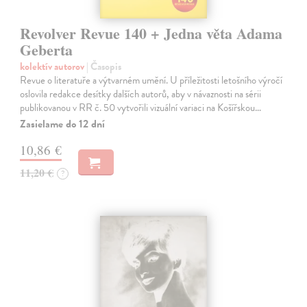
Revolver Revue 140 + Jedna věta Adama
Geberta
kolektív autorov
| Časopis
Revue o literatuře a výtvarném umění. U příležitosti letošního výročí
oslovila redakce desítky dalších autorů, aby v návaznosti na sérii
publikovanou v RR č. 50 vytvořili vizuální variaci na Košířskou…
Zasielame do 12 dní
10,86 €
11,20 €
?