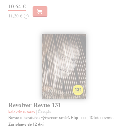
10,64 €
11,20 €
?
Revolver Revue 131
kolektív autorov
| Časopis
Revue o literatuře a výtvarném umění. Filip Topol, 10 let od smrti.
Zasielame do 12 dní