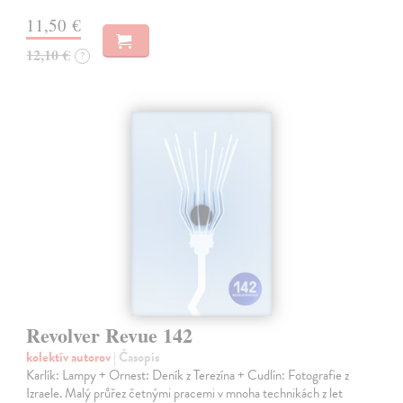
11,50 €
12,10 €
?
Revolver Revue 142
kolektív autorov
| Časopis
Karlík: Lampy + Ornest: Deník z Terezína + Cudlín: Fotografie z
Izraele. Malý průřez četnými pracemi v mnoha technikách z let