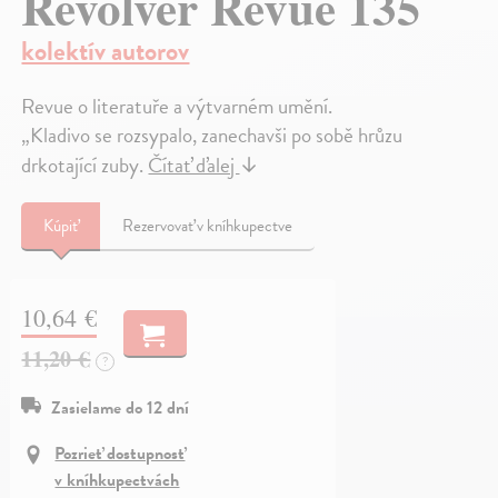
Revolver Revue 135
kolektív autorov
Revue o literatuře a výtvarném umění.
„Kladivo se rozsypalo, zanechavši po sobě hrůzu
drkotající zuby.
Čítať ďalej
↓
Kúpiť
Rezervovať v kníhkupectve
10,64 €
11,20 €
?
Zasielame do 12 dní
Pozrieť dostupnosť
v kníhkupectvách