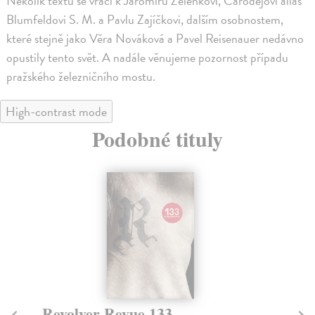
Několik textů se vrací k Jaromíru Zelenkovi, Čarodějovi alias
Blumfeldovi S. M. a Pavlu Zajíčkovi, dalším osobnostem,
které stejně jako Věra Nováková a Pavel Reisenauer nedávno
opustily tento svět. A nadále věnujeme pozornost případu
pražského železničního mostu.
High-contrast mode
Podobné tituly
Revolver Revue 133
R