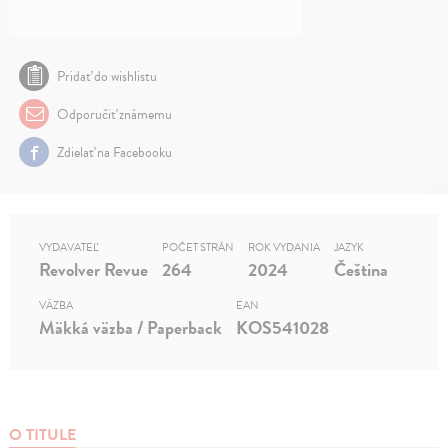
Pridať do wishlistu
Odporučiť známemu
Zdielať na Facebooku
VYDAVATEĽ
POČET STRÁN
ROK VYDANIA
JAZYK
Revolver Revue
264
2024
Čeština
VÄZBA
EAN
Mäkká väzba / Paperback
KOS541028
O TITULE