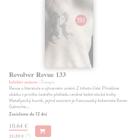
Revolver Revue 133
kolektív autorov
| Časopis
Revue o literatuře a výtvarném umění. Z tohoto čísla: Přinášíme
ukázku z prvního českého překladu ceněné beletristické knihy
Metafyzický kurník, jejímž autorem je francouzský bohemista Xavier
Galmiche.…
Zasielame do 12 dní
10,64 €
11,20 €
?