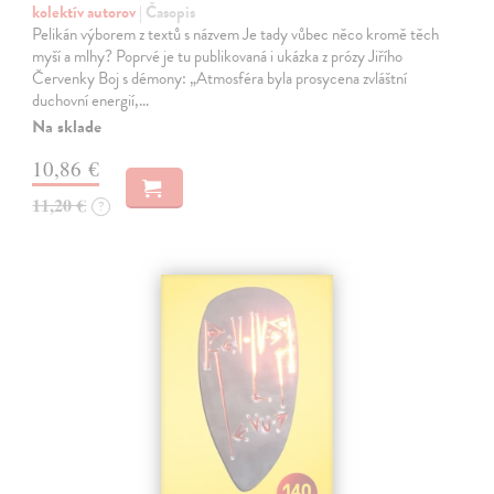
kolektív autorov
| Časopis
Pelikán výborem z textů s názvem Je tady vůbec něco kromě těch
myší a mlhy? Poprvé je tu publikovaná i ukázka z prózy Jiřího
Červenky Boj s démony: „Atmosféra byla prosycena zvláštní
duchovní energií,…
Na sklade
10,86 €
11,20 €
?