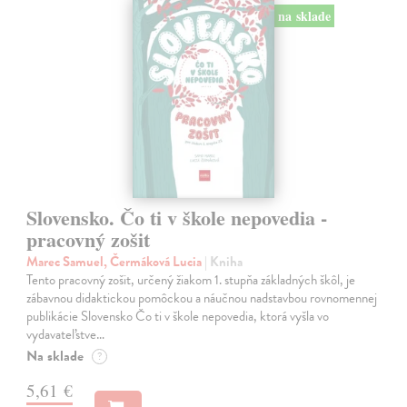
na sklade
Slovensko. Čo ti v škole nepovedia -
pracovný zošit
Marec Samuel, Čermáková Lucia
| Kniha
Tento pracovný zošit, určený žiakom 1. stupňa základných škôl, je
zábavnou didaktickou pomôckou a náučnou nadstavbou rovnomennej
publikácie Slovensko Čo ti v škole nepovedia, ktorá vyšla vo
vydavateľstve…
Na sklade
?
5,61 €