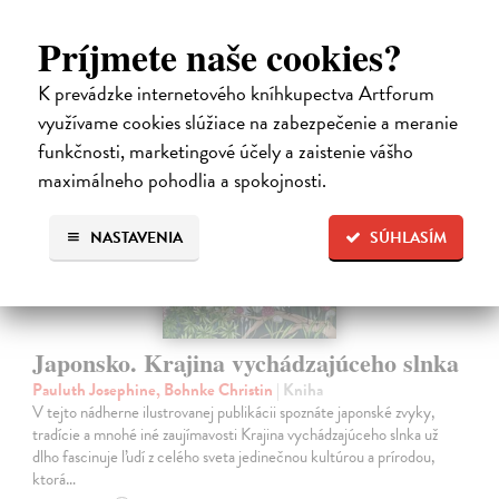
14,95 €
?
Príjmete naše cookies?
K prevádzke internetového kníhkupectva Artforum
využívame cookies slúžiace na zabezpečenie a meranie
na sklade
funkčnosti, marketingové účely a zaistenie vášho
maximálneho pohodlia a spokojnosti.
NASTAVENIA
SÚHLASÍM
Japonsko. Krajina vychádzajúceho slnka
Pauluth Josephine, Bohnke Christin
| Kniha
V tejto nádherne ilustrovanej publikácii spoznáte japonské zvyky,
tradície a mnohé iné zaujímavosti Krajina vychádzajúceho slnka už
dlho fascinuje ľudí z celého sveta jedinečnou kultúrou a prírodou,
ktorá…