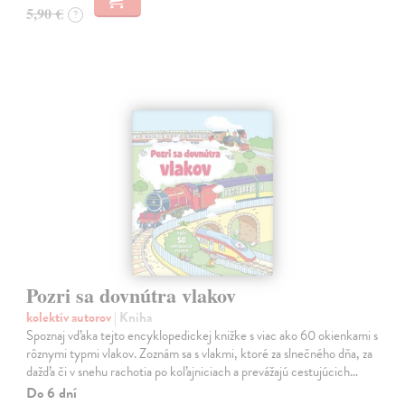
5,90 €
?
Pozri sa dovnútra vlakov
kolektív autorov
| Kniha
Spoznaj vďaka tejto encyklopedickej knižke s viac ako 60 okienkami s
rôznymi typmi vlakov. Zoznám sa s vlakmi, ktoré za slnečného dňa, za
dažďa či v snehu rachotia po koľajniciach a prevážajú cestujúcich…
Do 6 dní