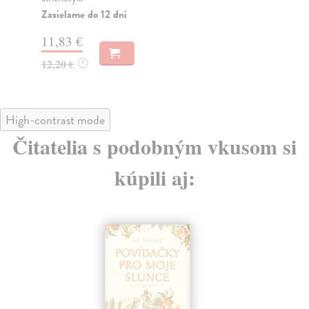
Za
Zasielame do 12 dní
11
11,83 €
12
12,20 €
?
High-contrast mode
Čitatelia s podobným vkusom si
kúpili aj: