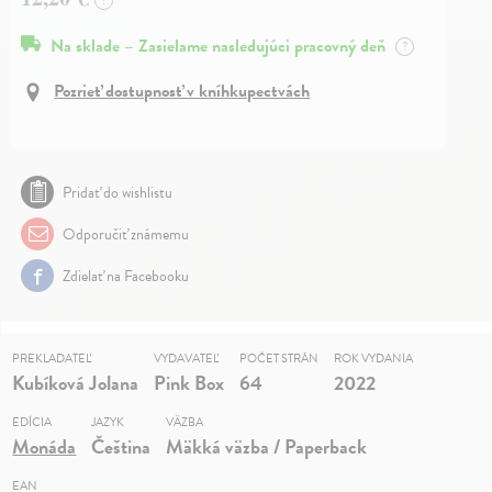
?
Na sklade – Zasielame nasledujúci pracovný deň
?
Pozrieť dostupnosť v kníhkupectvách
Pridať do wishlistu
Odporučiť známemu
Zdielať na Facebooku
PREKLADATEĽ
VYDAVATEĽ
POČET STRÁN
ROK VYDANIA
Kubíková Jolana
Pink Box
64
2022
EDÍCIA
JAZYK
VÄZBA
Monáda
Čeština
Mäkká väzba / Paperback
EAN