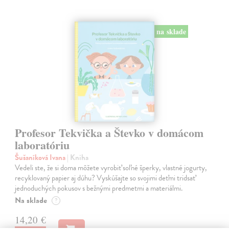
na sklade
Profesor Tekvička a Števko v domácom
laboratóriu
Šušaníková Ivana
| Kniha
Vedeli ste, že si doma môžete vyrobiť soľné šperky, vlastné jogurty,
recyklovaný papier aj dúhu? Vyskúšajte so svojimi deťmi tridsať
jednoduchých pokusov s bežnými predmetmi a materiálmi.
Na sklade
?
14,20 €