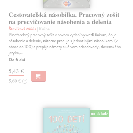
Cestovateľská násobilka. Pracovný zošit
na precvičovanie násobenia a delenia
Števíková Mária
| Kniha
Plnofarebný pracovný zošit v novom vydaní vysvetlí žiakom, čo je
násobenie a delenie, názorne pracuje s jednotlivými násobilkami (v
obore do 100) a prepája námety s učivom prírodovedy, slovenského
jazyka,…
Do 6 dní
5,43 €
5,60 €
?
na sklade