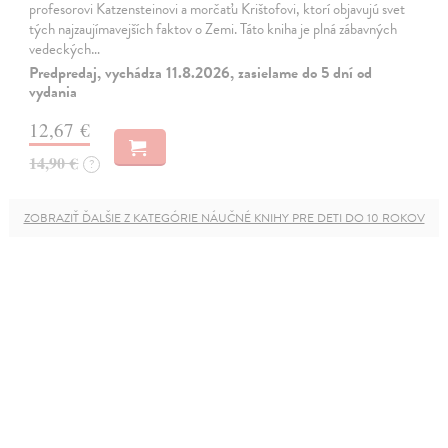
profesorovi Katzensteinovi a morčaťu Krištofovi, ktorí objavujú svet
tých najzaujímavejších faktov o Zemi. Táto kniha je plná zábavných
vedeckých…
Predpredaj, vychádza 11.8.2026, zasielame do 5 dní od
vydania
12,67 €
14,90 €
?
ZOBRAZIŤ ĎALŠIE Z KATEGÓRIE NÁUČNÉ KNIHY PRE DETI DO 10 ROKOV