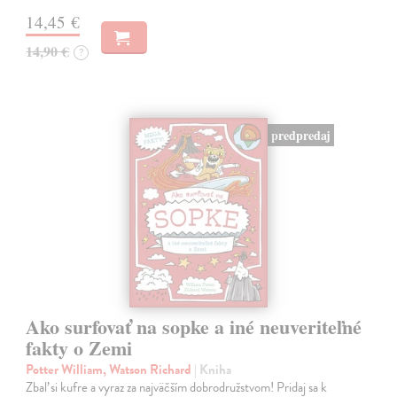
14,45 €
14,90 €
?
predpredaj
Ako surfovať na sopke a iné neuveriteľné
fakty o Zemi
Potter William, Watson Richard
| Kniha
Zbaľ si kufre a vyraz za najväčším dobrodružstvom! Pridaj sa k