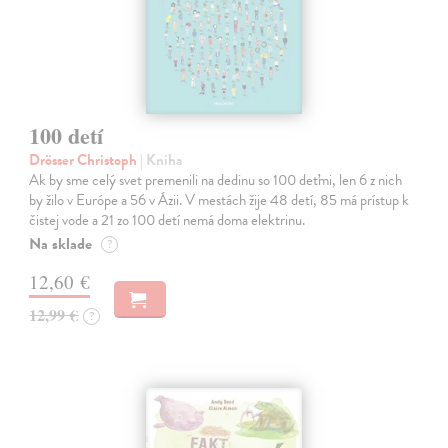
100 detí
Drösser Christoph
| Kniha
Ak by sme celý svet premenili na dedinu so 100 deťmi, len 6 z nich
by žilo v Európe a 56 v Ázii. V mestách žije 48 detí, 85 má prístup k
čistej vode a 21 zo 100 detí nemá doma elektrinu.
Na sklade
?
12,60 €
12,99 €
?