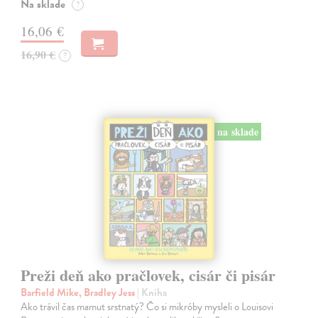
Na sklade
?
16,06 €
16,90 €
?
na sklade
Preži deň ako pračlovek, cisár či pisár
Barfield Mike, Bradley Jess
| Kniha
Ako trávil čas mamut srstnatý? Čo si mikróby mysleli o Louisovi