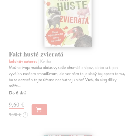
Fakt husté zvieratá
kolektív autorov
| Kniha
Možno tvoja mačka občas vykašle chumáč chlpov, alebo sa ti pes
vyváľa v niečom smradľavom, ale ver nám to je slabý čaj oproti tomu,
čo sa dozvieš v tejto úžasne nechutnej knihe! Vieš, do akej dlžky
môže…
Do 6 dní
9,60 €
9,90 €
?