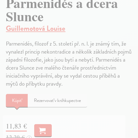
Parmenidés a dcera
Slunce
Guillemotová Louise
Parmenidés, filozof z 5. století př. n. l. je známý tím, že
vynalezl princip nekontradice a několik základních pojmů
západní filozofie, jako jsou bytí a nebytí. Parmenidés a
dcera Slunce zve malého čtenáře prostřednictvím
iniciačního vyprávění, aby se vydal cestou příběhů a
mýtů do příbytku pravdy.
Kúpiť
Rezervovať v kníhkupectve
11,83 €
12,20 €