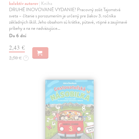
kolektív autorov
| Kniha
DRUHÉ INOVOVANÉ VYDANIE! Pracovný zošit Tajomstvá
sveta – čítanie s porozumením je určený pre žiakov 3. ročníka
základných škôl. Jeho obsahom sú krátke, pútavé, vtipné a zaujímavé
príbehy a na ne nadväzujúce…
Do 6 dní
2,43 €
2,50 €
?