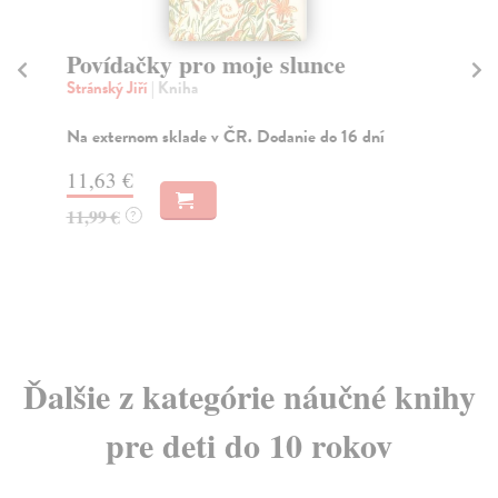
Povídačky pro moje slunce
P
Stránský Jiří
| Kniha
St
Ost
jak
Na externom sklade v ČR. Dodanie do 16 dní
Na
11,63 €
19
11,99 €
?
19
Ďalšie z kategórie náučné knihy
pre deti do 10 rokov