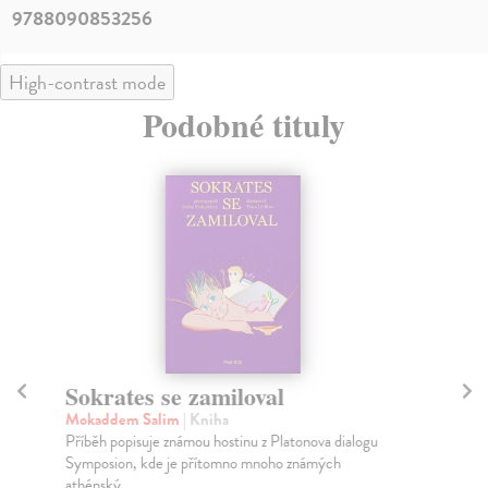
9788090853256
High-contrast mode
Podobné tituly
Sokrates se zamiloval
S
Mokaddem Salim
| Kniha
Mo
Příběh popisuje známou hostinu z Platonova dialogu
Sok
Symposion, kde je přítomno mnoho známých
naj
athénský...