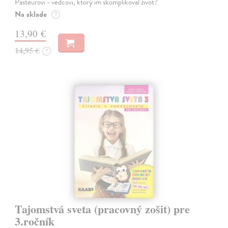
Pasteurovi - vedcovi, ktorý im skomplikoval život?
Na sklade
?
13,90 €
14,95 €
?
Tajomstvá sveta (pracovný zošit) pre
3.ročník