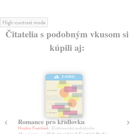
High-contrast mode
Čitatelia s podobným vkusom si
kúpili aj:
E-AUDIO
Romance pro křídlovku
K
Hrubín František
| Elektronická audiokniha
Ča