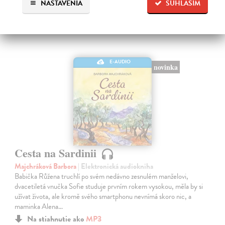
NASTAVENIA
SÚHLASÍM
E-AUDIO
novinka
Cesta na Sardinii
Majchráková Barbora
| Elektronická audiokniha
Babička Růžena truchlí po svém nedávno zesnulém manželovi,
dvacetiletá vnučka Sofie studuje prvním rokem vysokou, měla by si
užívat života, ale kromě svého smartphonu nevnímá skoro nic, a
maminka Alena…
Na stiahnutie ako
MP3