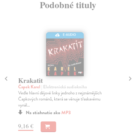
Podobné tituly
E-AUDIO
Krakatit
K
Čapek Karel
| Elektronická audiokniha
Ba
Vedle hlavní dějové linky jednoho z nejznámějších
Hum
Čapkových románů, která se věnuje třaskavému
Edu
vynál...
Na stiahnutie ako
MP3
7,
9,16 €