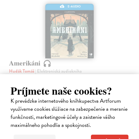
E-AUDIO
Amerikáni
Hudák Tomáš
| Elektronická audiokniha
Niektoré príbehy nám pripomenú, aké drahé môže byť slovo „nový
začiatok“ o ktorý sa v našej najväčšej vysťahovaleckej vlne na prelome
Príjmete naše cookies?
19. a 20. storočia pokúsilo približne 600 000 ľudí. Príbehy
vysťahovalectva,…
K prevádzke internetového kníhkupectva Artforum
Na stiahnutie ako
MP3
využívame cookies slúžiace na zabezpečenie a meranie
funkčnosti, marketingové účely a zaistenie vášho
15,95 €
maximálneho pohodlia a spokojnosti.