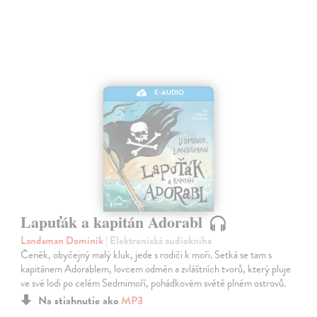
E-AUDIO
Lapuťák a kapitán Adorabl
Landsman Dominik
| Elektronická audiokniha
Čeněk, obyčejný malý kluk, jede s rodiči k moři. Setká se tam s
kapitánem Adorablem, lovcem odměn a zvláštních tvorů, který pluje
ve své lodi po celém Sedmimoří, pohádkovém světě plném ostrovů.
Na stiahnutie ako
MP3