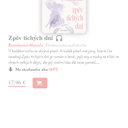
Zpěv tichých dní
Bramborová Marcela
| Elektronická audiokniha
V každém tichu se skrývá píseň. A každá píseň zná jizvy, které čas
nezahojí.Zpěv tichých dní je román o ženě, jejíž sny a touhy se tříští ve
vlnách velkých dějin, ale její vnitřní hlas dál nese paměť,…
Na stiahnutie ako
MP3
17,96 €