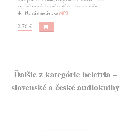
Jde o poemu, o příběh, který básník František Hrubín
Ved
vyprávěl na prázdninové cestě do Florencie dvěm...
Čap
vyná
Na stiahnutie ako
MP3
2,76 €
9,
Ďalšie z kategórie beletria –
slovenské a české audioknihy