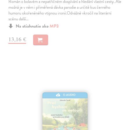
Román o bolavém a nepatřičném dospívání a hledání vlastní cesty. Ale
možná je v něm i přiměřená dávka parodie a určitě kus černého
humoru okořeněného vtipnou ironií.Odvážně vkročil na literární
scénu další…
Na stiahnutie ako
MP3
13,16 €
E-AUDIO