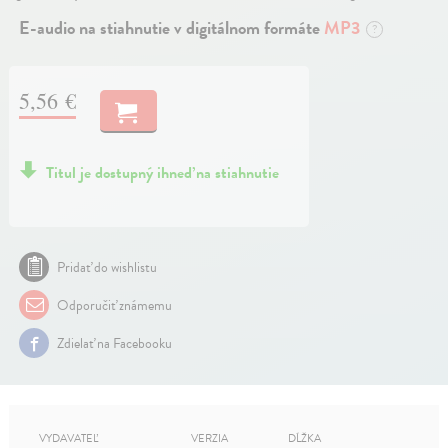
E-audio na stiahnutie v digitálnom formáte
MP3
?
5,56 €
Titul je dostupný ihneď na stiahnutie
Pridať do wishlistu
Odporučiť známemu
Zdielať na Facebooku
VYDAVATEĽ
VERZIA
DĹŽKA