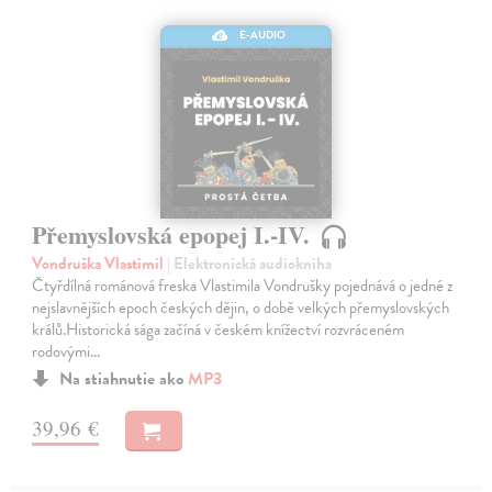
E-AUDIO
Přemyslovská epopej I.-IV.
Vondruška Vlastimil
| Elektronická audiokniha
Čtyřdílná románová freska Vlastimila Vondrušky pojednává o jedné z
nejslavnějších epoch českých dějin, o době velkých přemyslovských
králů.Historická sága začíná v českém knížectví rozvráceném
rodovými…
Na stiahnutie ako
MP3
39,96 €