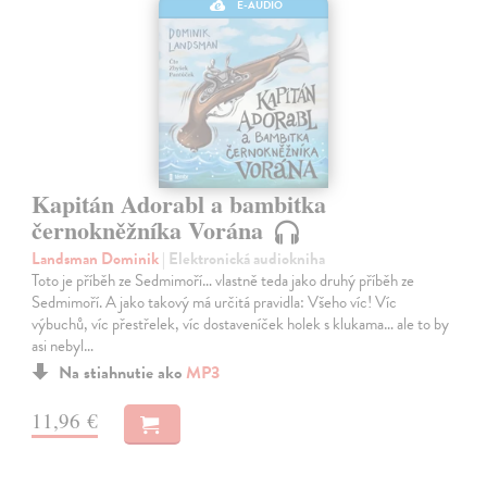
E-AUDIO
Kapitán Adorabl a bambitka
černokněžníka Vorána
Landsman Dominik
| Elektronická audiokniha
Toto je příběh ze Sedmimoří… vlastně teda jako druhý příběh ze
Sedmimoří. A jako takový má určitá pravidla: Všeho víc! Víc
výbuchů, víc přestřelek, víc dostaveníček holek s klukama… ale to by
asi nebyl…
Na stiahnutie ako
MP3
11,96 €