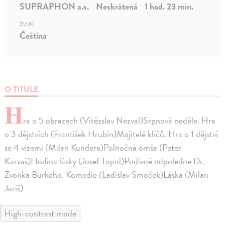
SUPRAPHON a.s.
Neskrátená
1 hod. 23 min.
ZVUK
Čeština
O TITULE
H
ra o 5 obrazech (Vítězslav Nezval)Srpnová neděle. Hra
o 3 dějstvích (František Hrubín)Majitelé klíčů. Hra o 1 dějství
se 4 vizemi (Milan Kundera)Polnočná omša (Peter
Karvaš)Hodina lásky (Josef Topol)Podivné odpoledne Dr.
Zvonka Burkeho. Komedie (Ladislav Smoček)Láska (Milan
Jariš)
High-contrast mode