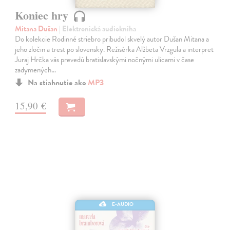
Koniec hry
Mitana Dušan
| Elektronická audiokniha
Do kolekcie Rodinné striebro pribudol skvelý autor Dušan Mitana a
jeho zločin a trest po slovensky. Režisérka Alžbeta Vrzgula a interpret
Juraj Hrčka vás prevedú bratislavskými nočnými ulicami v čase
zadymených…
Na stiahnutie ako
MP3
15,90 €
E-AUDIO