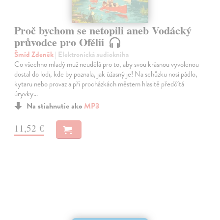
Proč bychom se netopili aneb Vodácký
průvodce pro Ofélii
Šmíd Zdeněk
| Elektronická audiokniha
Co všechno mladý muž neudělá pro to, aby svou krásnou vyvolenou
dostal do lodi, kde by poznala, jak úžasný je! Na schůzku nosí pádlo,
kytaru nebo provaz a při procházkách městem hlasitě předčítá
úryvky…
Na stiahnutie ako
MP3
11,52 €