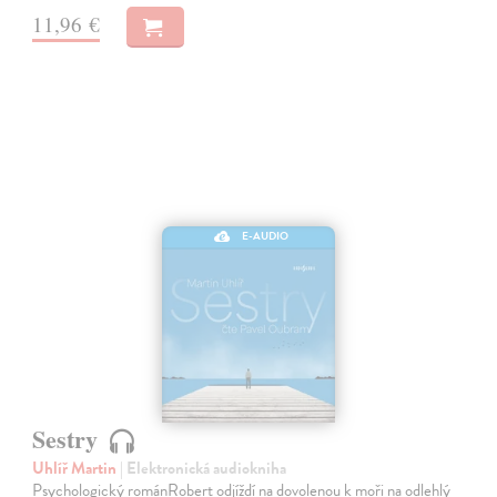
11,96 €
E-AUDIO
Sestry
Uhlíř Martin
| Elektronická audiokniha
Psychologický románRobert odjíždí na dovolenou k moři na odlehlý