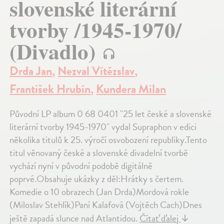
slovenské literární
tvorby /1945-1970/
(Divadlo)
Drda Jan
,
Nezval Vítězslav
,
František Hrubín
,
Kundera Milan
Původní LP album 0 68 0401 "25 let české a slovenské
literární tvorby 1945-1970" vydal Supraphon v edici
několika titulů k 25. výročí osvobození republiky.Tento
titul věnovaný české a slovenské divadelní tvorbě
vychází nyní v původní podobě digitálně
poprvé.Obsahuje ukázky z děl:Hrátky s čertem.
Komedie o 10 obrazech (Jan Drda)Mordová rokle
(Miloslav Stehlík)Paní Kalafová (Vojtěch Cach)Dnes
ještě zapadá slunce nad Atlantidou.
Čítať ďalej
↓