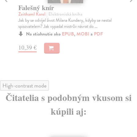
Falešný knír
K
Zeithaml Karel
| Elektronická kniha
Ves
Jak by se odvíjel život Milana Kundery, kdyby se nestal
Met
spisovatelem? Jak vypadal mistrův návrat do ...
rom
Na stiahnutie ako
EPUB
,
MOBI
a
PDF
10,39 €
11
High-contrast mode
Čitatelia s podobným vkusom si
kúpili aj: