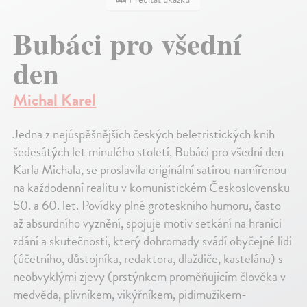
Bubáci pro všední
den
Michal Karel
Jedna z nejúspěšnějších českých beletristických knih
šedesátých let minulého století, Bubáci pro všední den
Karla Michala, se proslavila originální satirou namířenou
na každodenní realitu v komunistickém Československu
50. a 60. let. Povídky plné groteskního humoru, často
až absurdního vyznění, spojuje motiv setkání na hranici
zdání a skutečnosti, který dohromady svádí obyčejné lidi
(účetního, důstojníka, redaktora, dlaždiče, kastelána) s
neobvyklými zjevy (prstýnkem proměňujícím člověka v
medvěda, plivníkem, vikýřníkem, pidimužíkem-