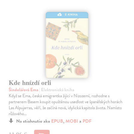
E-KNIHA
Kde hnízdí orli
Šindelářová Ema
| Elektronická kniha
Když se Ema, česká emigrantka žijící v Nizozemí, rozhodne s
partnerem Basem koupit opuštěnou usedlost ve španělských horách
Las Alpujarras, věří, že začíná nová, idylická kapitola života. Namísto
růžového…
Na stiahnutie ako
EPUB
,
MOBI
a
PDF