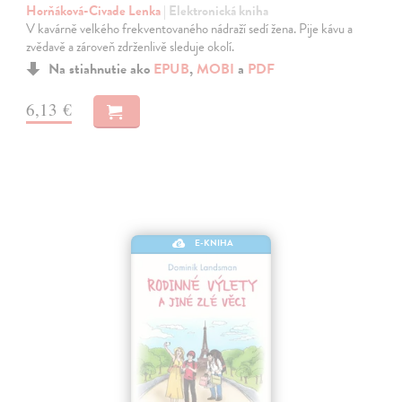
Horňáková-Civade Lenka
| Elektronická kniha
V kavárně velkého frekventovaného nádraží sedí žena. Pije kávu a
zvědavě a zároveň zdrženlivě sleduje okolí.
Na stiahnutie ako
EPUB
,
MOBI
a
PDF
6,13 €
E-KNIHA