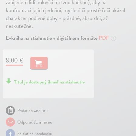
zabíječem lidí, mluvící mrtvou kočkou), aby na
konfrontaci jejich jednání, myšlení či prosté řeči ukázal
charakter podivné doby - prázdné, absurdní, až
neskutečné.
E-kniha na stiahnutie v digitálnom formáte
PDF
?
8,00 €
Titul je dostupný ihneď na stiahnutie
Pridať do wishlistu
Odporučiť známemu
Zdielať na Facebooku