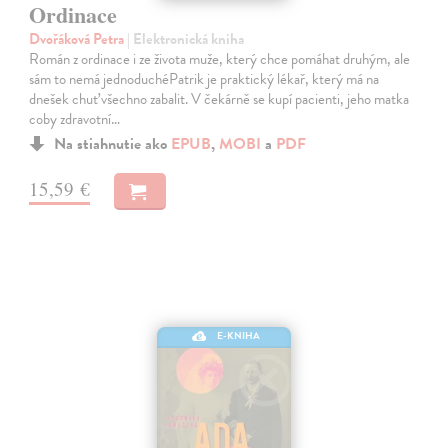
Ordinace
Dvořáková Petra
| Elektronická kniha
Román z ordinace i ze života muže, který chce pomáhat druhým, ale
sám to nemá jednoduchéPatrik je praktický lékař, který má na
dnešek chuť všechno zabalit. V čekárně se kupí pacienti, jeho matka
coby zdravotní…
Na stiahnutie ako
EPUB
,
MOBI
a
PDF
15,59 €
E-KNIHA