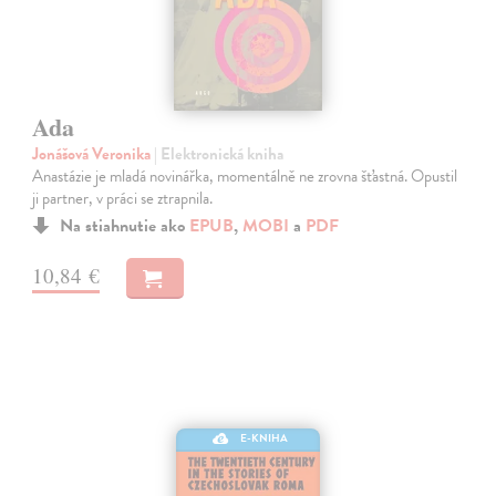
Ada
Jonášová Veronika
| Elektronická kniha
Anastázie je mladá novinářka, momentálně ne zrovna šťastná. Opustil
ji partner, v práci se ztrapnila.
Na stiahnutie ako
EPUB
,
MOBI
a
PDF
10,84 €
E-KNIHA