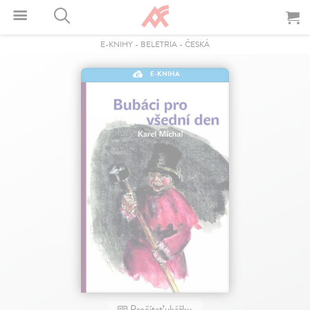
E-KNIHY
-
BELETRIA
-
ČESKÁ
E-KNIHA
Prečítať ukážku