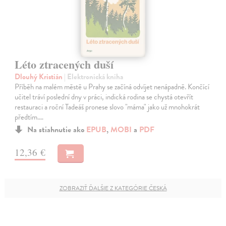
Léto ztracených duší
Dlouhý Kristián
| Elektronická kniha
Příběh na malém městě u Prahy se začíná odvíjet nenápadně. Končící
učitel tráví poslední dny v práci, indická rodina se chystá otevřít
restauraci a roční Tadeáš pronese slovo "máma" jako už mnohokrát
předtím.…
Na stiahnutie ako
EPUB
,
MOBI
a
PDF
12,36 €
ZOBRAZIŤ ĎALŠIE Z KATEGÓRIE ČESKÁ