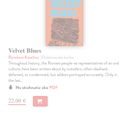
Velvet Blues
Ryvolová Karolína
| Elektronická kniha
Throughout history, the Romani people-as representatives of an oral
culture-have been written about by outsiders, often idealised,
defamed, or condemned, but seldom portrayed accurately. Only in
the last…
Na stiahnutie ako
PDF
22,00 €