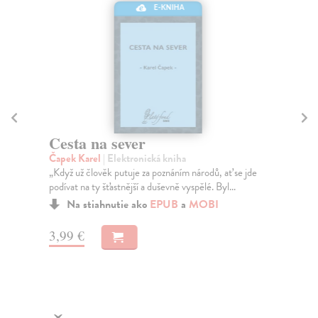
E-KNIHA
Cesta na sever
M
Čapek Karel
| Elektronická kniha
Ča
„Když už člověk putuje za poznáním národů, ať se jde
Vše
podívat na ty šťastnější a duševně vyspělé. Byl...
ano
Špa
Na stiahnutie ako
EPUB
a
MOBI
3,99 €
1,