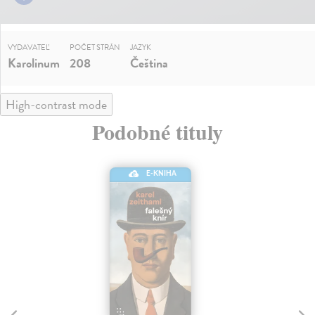
VYDAVATEĽ
POČET STRÁN
JAZYK
Karolinum
208
Čeština
High-contrast mode
Podobné tituly
E-KNIHA