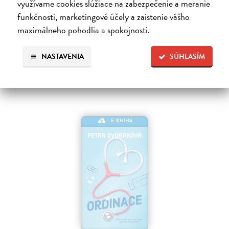
využívame cookies slúžiace na zabezpečenie a meranie
směr.…
funkčnosti, marketingové účely a zaistenie vášho
Na stiahnutie ako
EPUB
,
MOBI
a
PDF
maximálneho pohodlia a spokojnosti.
15,99 €
NASTAVENIA
SÚHLASÍM
E-KNIHA