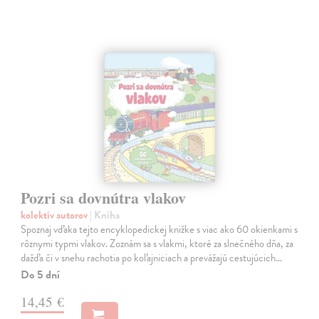
Pozri sa dovnútra vlakov
kolektív autorov
| Kniha
Spoznaj vďaka tejto encyklopedickej knižke s viac ako 60 okienkami s
rôznymi typmi vlakov. Zoznám sa s vlakmi, ktoré za slnečného dňa, za
dažďa či v snehu rachotia po koľajniciach a prevážajú cestujúcich…
Do 5 dní
14,45 €