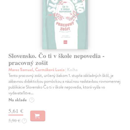
Slovensko. Čo ti v škole nepovedia -
pracovný zošit
Marec Samuel, Čermáková Lucia
| Kniha
Tento pracovný zošit, určený žiakom 1. stupňa základných škôl, je
zábavnou didaktickou pomôckou a náučnou nadstavbou rovnomennej
publikácie Slovensko Čo ti v škole nepovedia, ktorá vyšla vo
vydavateľstve…
Na sklade
?
5,61 €
5,90 €
?