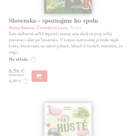
Slovensko - spoznajme ho spolu
Marec Samuel, Čermáková Lucia
| Kniha
Toto nádherné veľké leporelo vezme vaše dieťa na prvý veľký
poznávací výlet po Slovensku. V krásne ilustrovanej prírode nájde
kvety, ktoré rastú na našich poliach, lúkach či horách, zvieratká, čo
majú…
Na sklade
?
6,56 €
6,90 €
?