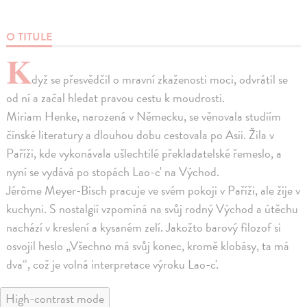
O TITULE
K
dyž se přesvědčil o mravní zkaženosti moci, odvrátil se
od ní a začal hledat pravou cestu k moudrosti.
Miriam Henke, narozená v Německu, se věnovala studiím
čínské literatury a dlouhou dobu cestovala po Asii. Žila v
Paříži, kde vykonávala ušlechtilé překladatelské řemeslo, a
nyní se vydává po stopách Lao-c' na Východ.
Jérôme Meyer-Bisch pracuje ve svém pokoji v Paříži, ale žije v
kuchyni. S nostalgií vzpomíná na svůj rodný Východ a útěchu
nachází v kreslení a kysaném zelí. Jakožto barový filozof si
osvojil heslo „Všechno má svůj konec, kromě klobásy, ta má
dva“, což je volná interpretace výroku Lao-c'.
High-contrast mode