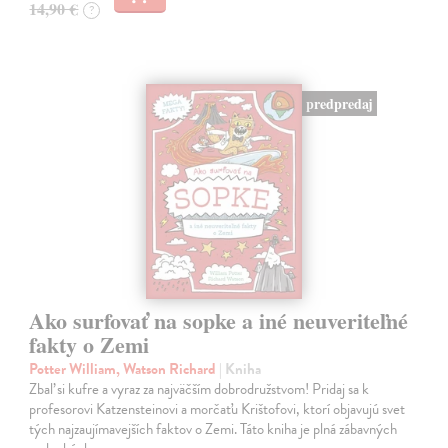
14,90 €
?
predpredaj
Ako surfovať na sopke a iné neuveriteľné
fakty o Zemi
Potter William, Watson Richard
| Kniha
Zbaľ si kufre a vyraz za najväčším dobrodružstvom! Pridaj sa k
profesorovi Katzensteinovi a morčaťu Krištofovi, ktorí objavujú svet
tých najzaujímavejších faktov o Zemi. Táto kniha je plná zábavných