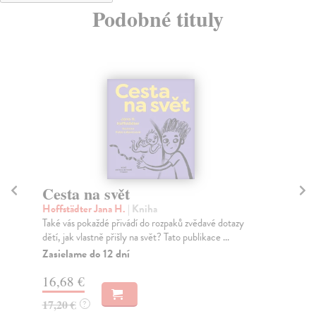
Podobné tituly
Cesta na svět
Ce
Hoffstädter Jana H.
| Kniha
Mü
Také vás pokaždé přivádí do rozpaků zvědavé dotazy
„Př
dětí, jak vlastně přišly na svět? Tato publikace ...
sko
Zasielame do 12 dní
Za
16,68 €
16
17,20 €
16
?