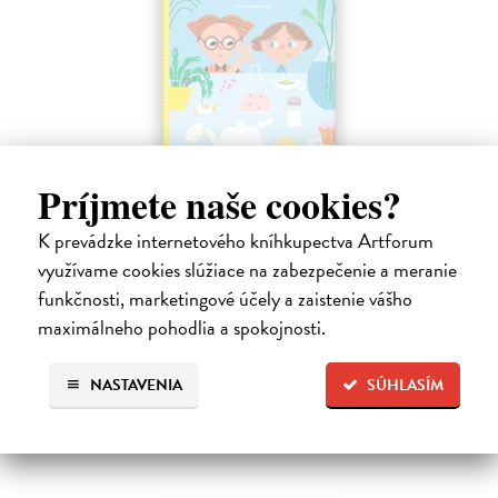
Profesor Tekvička a Števko v domácom
Príjmete naše cookies?
laboratóriu
K prevádzke internetového kníhkupectva Artforum
Šušaníková Ivana
| Kniha
Vedeli ste, že si doma môžete vyrobiť soľné šperky, vlastné jogurty,
využívame cookies slúžiace na zabezpečenie a meranie
recyklovaný papier aj dúhu? Vyskúšajte so svojimi deťmi tridsať
funkčnosti, marketingové účely a zaistenie vášho
jednoduchých pokusov s bežnými predmetmi a materiálmi.
maximálneho pohodlia a spokojnosti.
Na sklade
?
14,20 €
NASTAVENIA
SÚHLASÍM
14,95 €
?