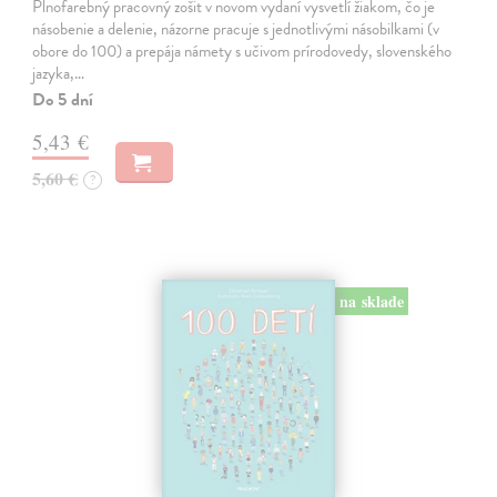
Plnofarebný pracovný zošit v novom vydaní vysvetlí žiakom, čo je
násobenie a delenie, názorne pracuje s jednotlivými násobilkami (v
obore do 100) a prepája námety s učivom prírodovedy, slovenského
jazyka,…
Do 5 dní
5,43 €
5,60 €
?
na sklade