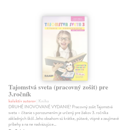
Tajomstvá sveta (pracovný zošit) pre
3.ročník
kolektív autorov
| Kniha
DRUHÉ INOVOVANÉ VYDANIE! Pracovný zošit Tajomstvá
sveta – čítanie s porozumením je určený pre žiakov 3. ročníka
základných škôl. Jeho obsahom sú krátke, pútavé, vtipné a zaujímavé
príbehy a na ne nadväzujúce…