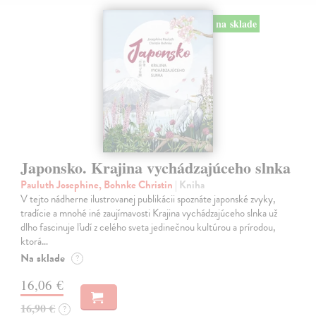
na sklade
Japonsko. Krajina vychádzajúceho slnka
Pauluth Josephine, Bohnke Christin
| Kniha
V tejto nádherne ilustrovanej publikácii spoznáte japonské zvyky,
tradície a mnohé iné zaujímavosti Krajina vychádzajúceho slnka už
dlho fascinuje ľudí z celého sveta jedinečnou kultúrou a prírodou,
ktorá…
Na sklade
?
16,06 €
16,90 €
?