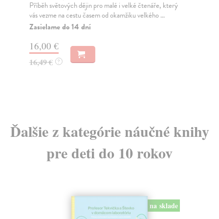
Příběh světových dějin pro malé i velké čtenáře, který
Zim
vás vezme na cestu časem od okamžiku velkého ...
moh
Zasielame do 14 dní
Do
16,00 €
11
16,49 €
11
?
Ďalšie z kategórie náučné knihy
pre deti do 10 rokov
na sklade