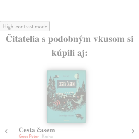
High-contrast mode
Čitatelia s podobným vkusom si
kúpili aj:
Cesta časem
Z
Goes Peter
| Kniha
Ha