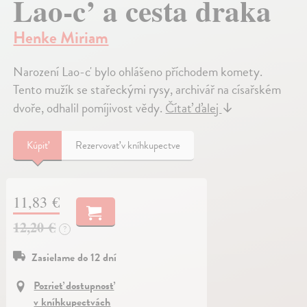
Lao-c’ a cesta draka
Henke Miriam
Narození Lao-c' bylo ohlášeno příchodem komety.
Tento mužík se stařeckými rysy, archivář na císařském
dvoře, odhalil pomíjivost vědy.
Čítať ďalej
↓
Kúpiť
Rezervovať v kníhkupectve
11,83 €
12,20 €
?
Zasielame do 12 dní
Pozrieť dostupnosť
v kníhkupectvách