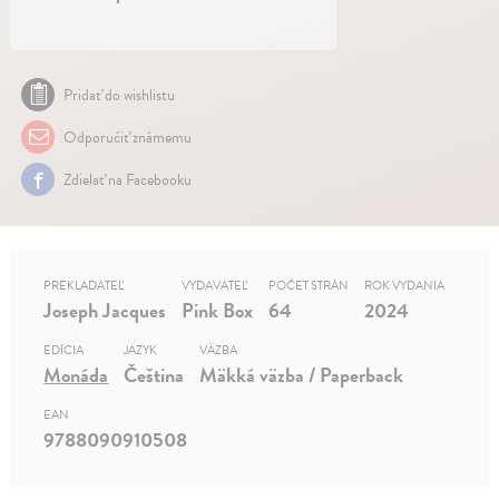
Pridať do wishlistu
Odporučiť známemu
Zdielať na Facebooku
PREKLADATEĽ
VYDAVATEĽ
POČET STRÁN
ROK VYDANIA
Joseph Jacques
Pink Box
64
2024
EDÍCIA
JAZYK
VÄZBA
Monáda
Čeština
Mäkká väzba / Paperback
EAN
9788090910508