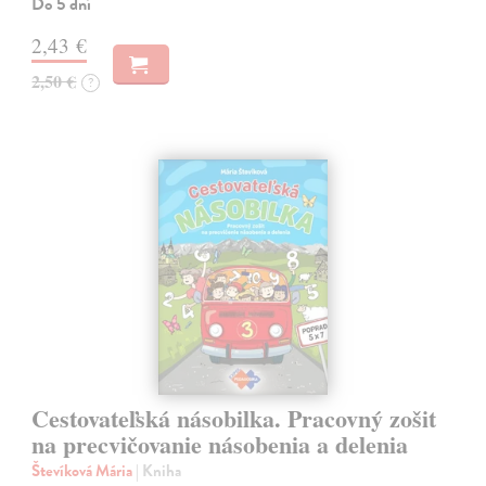
Do 5 dní
2,43 €
2,50 €
?
Cestovateľská násobilka. Pracovný zošit
na precvičovanie násobenia a delenia
Števíková Mária
| Kniha