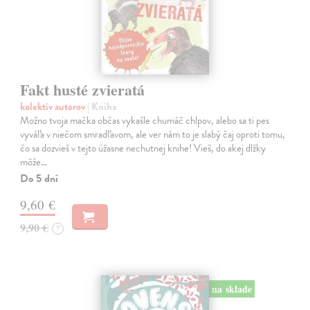
Fakt husté zvieratá
kolektív autorov
| Kniha
Možno tvoja mačka občas vykašle chumáč chlpov, alebo sa ti pes
vyváľa v niečom smradľavom, ale ver nám to je slabý čaj oproti tomu,
čo sa dozvieš v tejto úžasne nechutnej knihe! Vieš, do akej dlžky
môže…
Do 5 dní
9,60 €
9,90 €
?
na sklade