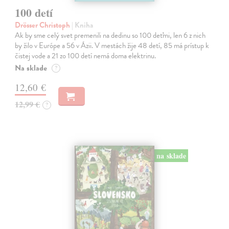
100 detí
Drösser Christoph
| Kniha
Ak by sme celý svet premenili na dedinu so 100 deťmi, len 6 z nich
by žilo v Európe a 56 v Ázii. V mestách žije 48 detí, 85 má prístup k
čistej vode a 21 zo 100 detí nemá doma elektrinu.
Na sklade
?
12,60 €
12,99 €
?
na sklade