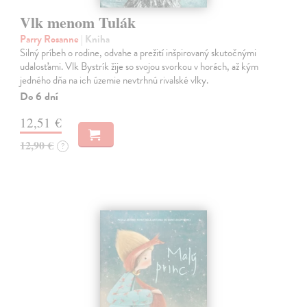
Vlk menom Tulák
Parry Rosanne
| Kniha
Silný príbeh o rodine, odvahe a prežití inšpirovaný skutočnými
udalosťami. Vlk Bystrík žije so svojou svorkou v horách, až kým
jedného dňa na ich územie nevtrhnú rivalské vlky.
Do 6 dní
12,51 €
12,90 €
?