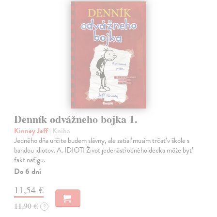
Denník odvážneho bojka 1.
Kinney Jeff
| Kniha
Jedného dňa určite budem slávny, ale zatiaľ musím trčať v škole s
bandou idiotov. A. IDIOTI Život jedenásťročného decka môže byť
fakt nafigu.
Do 6 dní
11,54 €
11,90 €
?