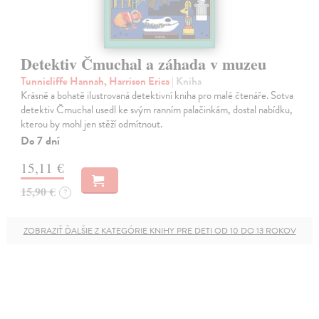
Detektiv Čmuchal a záhada v muzeu
Tunnicliffe Hannah, Harrison Erica
| Kniha
Krásně a bohatě ilustrovaná detektivní kniha pro malé čtenáře. Sotva
detektiv Čmuchal usedl ke svým ranním palačinkám, dostal nabídku,
kterou by mohl jen stěží odmítnout.
Do 7 dní
15,11 €
15,90 €
?
ZOBRAZIŤ ĎALŠIE Z KATEGÓRIE KNIHY PRE DETI OD 10 DO 13 ROKOV