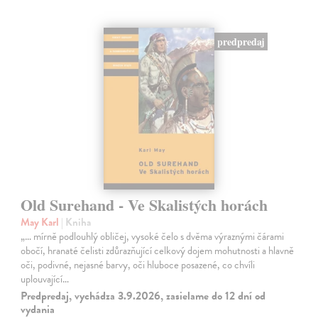
predpredaj
Old Surehand - Ve Skalistých horách
May Karl
| Kniha
„… mírně podlouhlý obličej, vysoké čelo s dvěma výraznými čárami
obočí, hranaté čelisti zdůrazňující celkový dojem mohutnosti a hlavně
oči, podivné, nejasné barvy, oči hluboce posazené, co chvíli
uplouvající…
Predpredaj, vychádza 3.9.2026, zasielame do 12 dní od
vydania