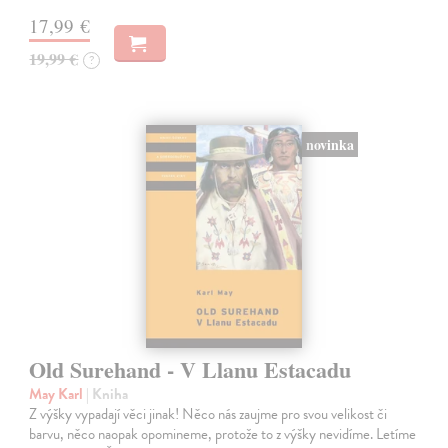
17,99 €
19,99 €
?
novinka
Old Surehand - V Llanu Estacadu
May Karl
| Kniha
Z výšky vypadají věci jinak! Něco nás zaujme pro svou velikost či
barvu, něco naopak opomineme, protože to z výšky nevidíme. Letíme