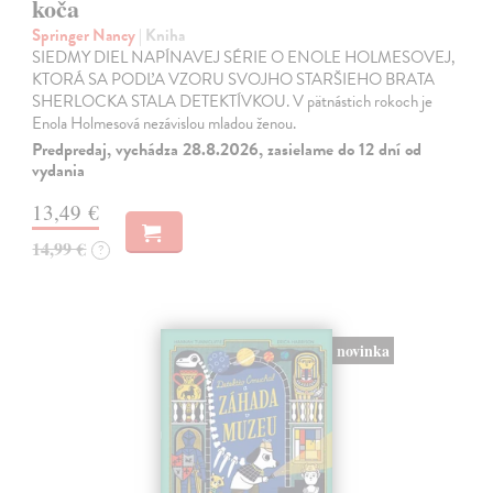
koča
Springer Nancy
| Kniha
SIEDMY DIEL NAPÍNAVEJ SÉRIE O ENOLE HOLMESOVEJ,
KTORÁ SA PODĽA VZORU SVOJHO STARŠIEHO BRATA
SHERLOCKA STALA DETEKTÍVKOU. V pätnástich rokoch je
Enola Holmesová nezávislou mladou ženou.
Predpredaj, vychádza 28.8.2026, zasielame do 12 dní od
vydania
13,49 €
14,99 €
?
novinka