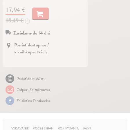
17,94 €
18,49 €
?
Zasielame do 14 dní
Pozrieť dostupnosť
v kníhkupectvách
Pridať do wishlistu
Odporučiť známemu
Zdielať na Facebooku
VYDAVATEĽ
POČET STRÁN
ROK VYDANIA
JAZYK