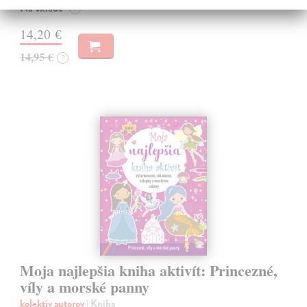
Na sklade
?
14,20 €
14,95 €
?
Moja najlepšia kniha aktivít: Princezné,
víly a morské panny
kolektív autorov
| Kniha