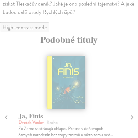
získat Tleskačův deník? Jaké je ono poslední tajemství? A jaké
budou další osudy Rychlých šípů?
High-contrast mode
Podobné tituly
Ja, Finis
M
h
Dvořák Václav
| Kniha
Zo Zeme sa strácajú chlapci. Presne v deň svojich
Ka
ôsmych narodenín bez stopy zmiznú a nikto tomu ned...
Chl