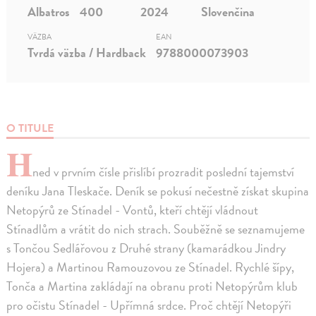
Albatros
400
2024
Slovenčina
VÄZBA
EAN
Tvrdá väzba / Hardback
9788000073903
O TITULE
H
ned v prvním čísle přislíbí prozradit poslední tajemství
deníku Jana Tleskače. Deník se pokusí nečestně získat skupina
Netopýrů ze Stínadel - Vontů, kteří chtějí vládnout
Stínadlům a vrátit do nich strach. Souběžně se seznamujeme
s Tončou Sedlářovou z Druhé strany (kamarádkou Jindry
Hojera) a Martinou Ramouzovou ze Stínadel. Rychlé šípy,
Tonča a Martina zakládají na obranu proti Netopýrům klub
pro očistu Stínadel - Upřímná srdce. Proč chtějí Netopýři