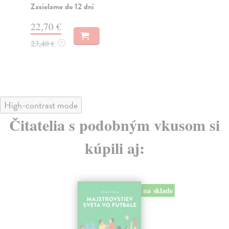
reá
Zasielame do 12 dní
Na
22,70 €
18
23,40 €
?
19
High-contrast mode
Čitatelia s podobným vkusom si
kúpili aj:
na sklade