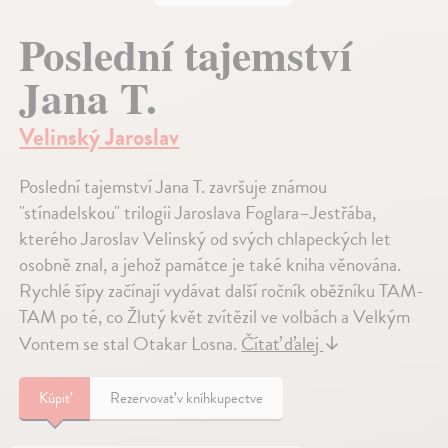
Poslední tajemství
Jana T.
Velinský Jaroslav
Poslední tajemství Jana T. završuje známou
"stínadelskou" trilogii Jaroslava Foglara–Jestřába,
kterého Jaroslav Velinský od svých chlapeckých let
osobně znal, a jehož památce je také kniha věnována.
Rychlé šípy začínají vydávat další ročník oběžníku TAM-
TAM po té, co Žlutý květ zvítězil ve volbách a Velkým
Vontem se stal Otakar Losna.
Čítať ďalej
↓
Kúpiť
Rezervovať v kníhkupectve