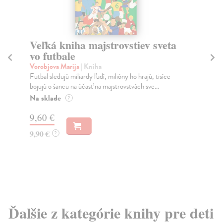
Veľká kniha majstrovstiev sveta
Ar
vo futbale
Sl
Vorobjova Marija
| Kniha
Hr
Futbal sledujú miliardy ľudí, milióny ho hrajú, tisíce
Kni
bojujú o šancu na účasť na majstrovstvách sve...
sme
Na sklade
Na
?
9,60 €
23
9,90 €
24
?
Ďalšie z kategórie knihy pre deti