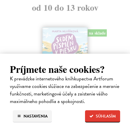
od 10 do 13 rokov
na sklade
Príjmete naše cookies?
K prevádzke internetového kníhkupectva Artforum
využívame cookies slúžiace na zabezpečenie a meranie
funkčnosti, marketingové účely a zaistenie vášho
Sedem písmen v piesku
maximálneho pohodlia a spokojnosti.
Hlušíková Marta
| Kniha
Dovolenka na Kréte je niekedy plná prekvapení. Súrodenci Noro a
Anabela pri mori spoznávajú svojráznych Chrtovcov, natrafia na
NASTAVENIA
SÚHLASÍM
usušenú jaštericu, zaujmú ich Uwe a Hans, ktorí sú takmer celé dni
zahrabaní…