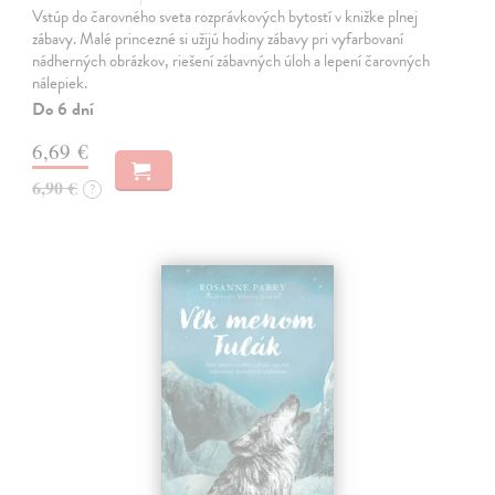
Vstúp do čarovného sveta rozprávkových bytostí v knižke plnej
zábavy. Malé princezné si užijú hodiny zábavy pri vyfarbovaní
nádherných obrázkov, riešení zábavných úloh a lepení čarovných
nálepiek.
Do 6 dní
6,69 €
6,90 €
?