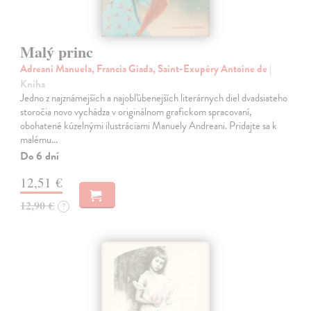
Malý princ
Adreani Manuela, Francia Giada, Saint-Exupéry Antoine de
|
Kniha
Jedno z najznámejších a najobľúbenejších literárnych diel dvadsiateho
storočia novo vychádza v originálnom grafickom spracovaní,
obohatené kúzelnými ilustráciami Manuely Andreani. Pridajte sa k
malému…
Do 6 dní
12,51 €
12,90 €
?