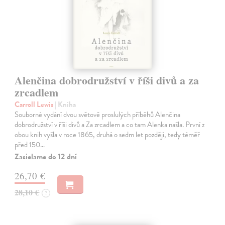
Alenčina dobrodružství v říši divů a za
zrcadlem
Carroll Lewis
| Kniha
Souborné vydání dvou světově proslulých příběhů Alenčina
dobrodružství v říši divů a Za zrcadlem a co tam Alenka našla. První z
obou knih vyšla v roce 1865, druhá o sedm let později, tedy téměř
před 150…
Zasielame do 12 dní
26,70 €
28,10 €
?