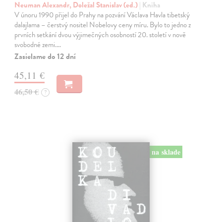
Neuman Alexandr, Doležal Stanislav (ed.)
| Kniha
V únoru 1990 přijel do Prahy na pozvání Václava Havla tibetský
dalajlama – čerstvý nositel Nobelovy ceny míru. Bylo to jedno z
prvních setkání dvou výjimečných osobností 20. století v nově
svobodné zemi.…
Zasielame do 12 dní
45,11 €
46,50 €
?
na sklade