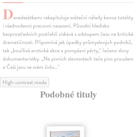
D
evadesátkami rekapituluje sváteční nálady konce totality
i všednodenní pracovní nasazení. Původní hledisko
bezprostředních postřehů získává s odstupem času na kritické
dramatičnosti. Připomíná jak úpadky průmyslových podniků,
tak „bouřlivé erotické akce a pompézní párty,“ řečeno slovy
dokumentaristky. „Na pivních slavnostech teče pivo proudem
a Češi jsou ve svém živlu…“
High-contrast mode
Podobné tituly