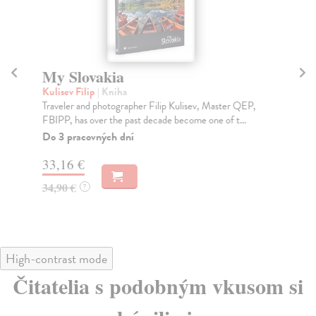
My Slovakia
U
Kulisev Filip
| Kniha
Bá
Traveler and photographer Filip Kulisev, Master QEP,
Vo 
FBIPP, has over the past decade become one of t...
fot
Do 3 pracovných dní
Na
33,16 €
23
34,90 €
24
?
High-contrast mode
Čitatelia s podobným vkusom si