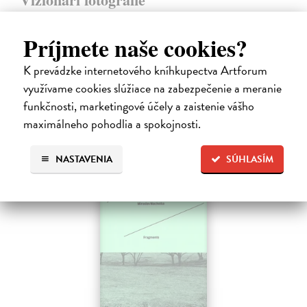
Marien Warner Mary
| Kniha
Fotografové zařazení do této publikace jsou však nejen původními
Príjmete naše cookies?
tvůrci svých vlastních obrazů, ale čerpají inspiraci ze zkušenosti z
malby, designu, reklamy, žurnalistiky a společenských věd. V naší…
K prevádzke internetového kníhkupectva Artforum
Na sklade
?
využívame cookies slúžiace na zabezpečenie a meranie
31,63 €
funkčnosti, marketingové účely a zaistenie vášho
maximálneho pohodlia a spokojnosti.
33,29 €
?
NASTAVENIA
SÚHLASÍM
na sklade