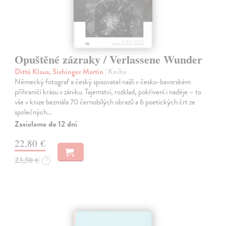
Opuštěné zázraky / Verlassene Wunder
Ditté Klaus, Sichinger Martin
| Kniha
Německý fotograf a český spisovatel našli v česko-bavorském
příhraničí krásu v zániku. Tajemství, rozklad, pokřivení i naděje – to
vše v knize bezmála 70 černobílých obrazů a 6 poetických črt ze
společných…
Zasielame do 12 dní
22,80 €
23,50 €
?