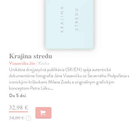
Krajina stredu
Viazanička Ján
| Kniha
Unikátna dvojjazyčná publikácia (SK/EN) spája autentické
dokumentárne fotografie Jána Viazaničku zo Severného Podpoľania s
ironickými krížovkami Milana Zvadu a originálnym grafickým
konceptom Petra Lišku.…
Do 5 dní
32,98 €
34,00 €
?