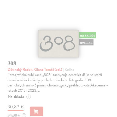
na sklade
novinka
308
Dětinský Radek, Glanc Tomáš (ed.)
| Kniha
Fotografická publikace „308“ zachycuje deset let dějin nejstarší
české umělecké školy pohledem školního fotografa. 308
černobílých snímků přináší chronologický přehled života Akademie v
letech 2013–2023,…
Na sklade
?
30,87 €
34,30 €
?