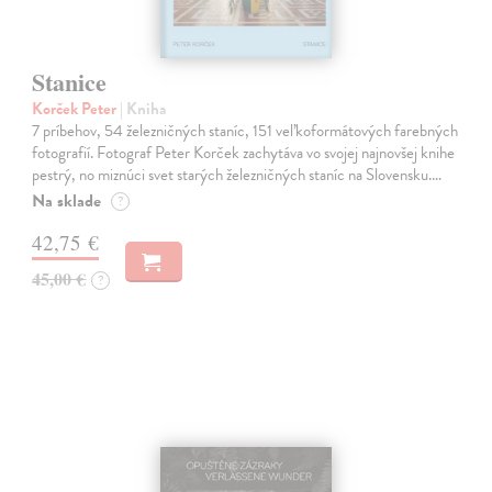
Stanice
Korček Peter
| Kniha
7 príbehov, 54 železničných staníc, 151 veľkoformátových farebných
fotografií. Fotograf Peter Korček zachytáva vo svojej najnovšej knihe
pestrý, no miznúci svet starých železničných staníc na Slovensku.…
Na sklade
?
42,75 €
45,00 €
?