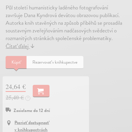
Půl století humanisticky laděného fotografování
završuje Dana Kyndrová devátou obrazovou publikací.
Autorka knih stavěných na způsob příběhů se prosadila
soustavným zveřejňováním nadčasových svědectví o
rozmanitých stránkách společenské problematiky.
Čítať ďalej
↓
Kúpiť
Rezervovať v kníhkupectve
24,64 €
25,40 €
?
Zasielame do 12 dní
Pozrieť dostupnosť
v kníhkupectvách