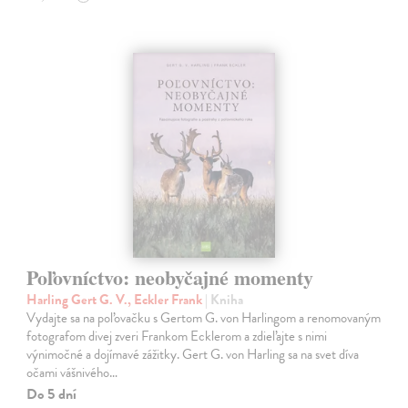
Poľovníctvo: neobyčajné momenty
Harling Gert G. V., Eckler Frank
| Kniha
Vydajte sa na poľovačku s Gertom G. von Harlingom a renomovaným
fotografom divej zveri Frankom Ecklerom a zdieľajte s nimi
výnimočné a dojímavé zážitky. Gert G. von Harling sa na svet díva
očami vášnivého…
Do 5 dní