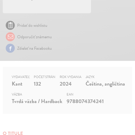
Pridať do wishlistu
Odporučiť známemu
Zdielať na Facebooku
VYDAVATEĽ
POČET STRÁN
ROK VYDANIA
JAZYK
Kant
132
2024
Čeština, angličtina
VÄZBA
EAN
Tvrdá väzba / Hardback
9788074374241
O TITULE