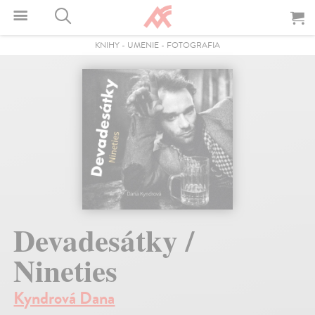
KNIHY
-
UMENIE
-
FOTOGRAFIA
Devadesátky /
Nineties
Kyndrová Dana