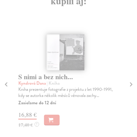
kúpili aj:
S nimi a bez nich...
R
Kyndrová Dana
| Kniha
Ky
Kniha prezentuje fotografie z projektu z let 1990-1991,
Kni
kdy se autorka několik měsíců věnovala zachy...
kte
Zasielame do 12 dní
Za
16,88 €
45
17,40 €
47
?