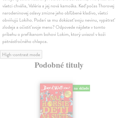
všetci chvália, Valéria a jej nová kamoška. Keď počas Thorovej
narodeninovej oslavy zmizne jeho obľúbené kladivo, všetci
obviňujú Lokiho. Podarí sa mu dokázať svoju nevinu, vypátrať
zlodeja a očistiť svoje meno? Odpovede nájdete v tomto
príbehu o prefíkanom bohovi Lokim, ktorý uviazol v koži
pätnásťročného chlapca.
High-contrast mode
Podobné tituly
na sklade