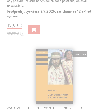
oči, podivné, nejasné barvy, oči hluboce posazené, co chvíli
uplouvající…
Predpredaj, vychádza 3.9.2026, zasielame do 12 dní od
vydania
17,99 €
19,99 €
?
novinka
Old Surehand - V Llanu Estacadu