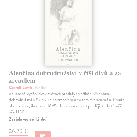
Alenčina dobrodružství v říši divů a za
zrcadlem
Carroll Lewis
| Kniha
Souborné vydání dvou světově proslulých příběhů Alenčina
dobrodružství v říši divů a Za zrcadlem a co tam Alenka našla. První z
obou knih vyšla v roce 1865, druhá o sedm let později, tedy téměř
před 150…
Zasielame do 12 dní
26,70 €