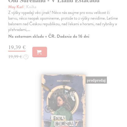
May Karl
| Kniha
Z výšky vypadají věci jinak! Něco nás zaujme pro svou velikost či
barvu, něco naopak opomineme, protože to z výšky nevidíme. Letíme
balonem nad Českou republikou, nad řekami a horami, nad rybníky a
přehradami,…
Na externom sklade v ČR. Dodanie do 16 dní
19,39 €
19,99 €
?
predpredaj