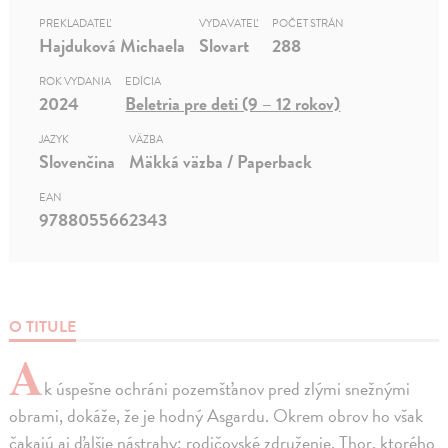
PREKLADATEĽ
VYDAVATEĽ
POČET STRÁN
Hajduková Michaela
Slovart
288
ROK VYDANIA
EDÍCIA
2024
Beletria pre deti (9 – 12 rokov)
JAZYK
VÄZBA
Slovenčina
Mäkká väzba / Paperback
EAN
9788055662343
O TITULE
A
k úspešne ochráni pozemšťanov pred zlými snežnými
obrami, dokáže, že je hodný Asgardu. Okrem obrov ho však
čakajú aj ďalšie nástrahy: rodičovské združenie, Thor, ktorého