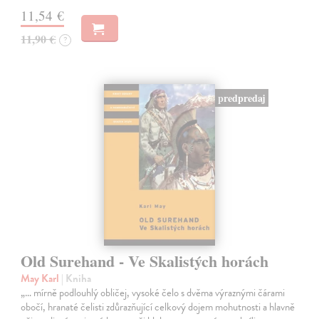
11,54 €
11,90 €
?
predpredaj
Old Surehand - Ve Skalistých horách
May Karl
| Kniha
„… mírně podlouhlý obličej, vysoké čelo s dvěma výraznými čárami
obočí, hranaté čelisti zdůrazňující celkový dojem mohutnosti a hlavně