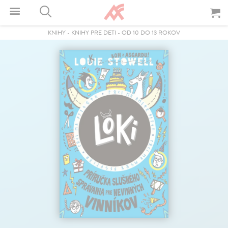
KNIHY
-
KNIHY PRE DETI
-
OD 10 DO 13 ROKOV