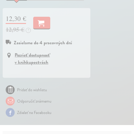
12,30 €
12,95 €
?
Zasielame do 4 pracovných dní
Pozrieť dostupnosť
v kníhkupectvách
Pridať do wishlistu
Odporučiť známemu
Zdielať na Facebooku