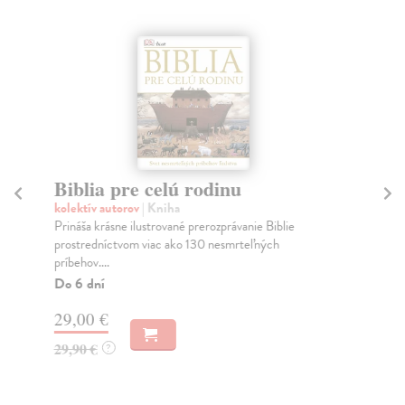
Biblia pre celú rodinu
P
n
kolektív autorov
| Kniha
Prináša krásne ilustrované prerozprávanie Biblie
Sto
prostredníctvom viac ako 130 nesmrteľných
Nov
príbehov....
sev
vás.
Do 6 dní
Do
29,00 €
12
29,90 €
?
12