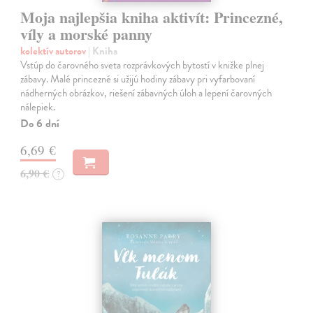
Moja najlepšia kniha aktivít: Princezné,
víly a morské panny
kolektív autorov
| Kniha
Vstúp do čarovného sveta rozprávkových bytostí v knižke plnej
zábavy. Malé princezné si užijú hodiny zábavy pri vyfarbovaní
nádherných obrázkov, riešení zábavných úloh a lepení čarovných
nálepiek.
Do 6 dní
6,69 €
6,90 €
?