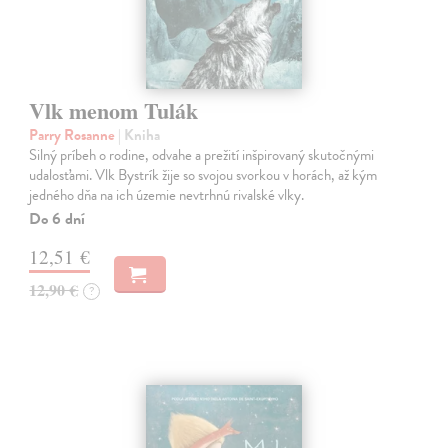
Vlk menom Tulák
Parry Rosanne
| Kniha
Silný príbeh o rodine, odvahe a prežití inšpirovaný skutočnými
udalosťami. Vlk Bystrík žije so svojou svorkou v horách, až kým
jedného dňa na ich územie nevtrhnú rivalské vlky.
Do 6 dní
12,51 €
12,90 €
?