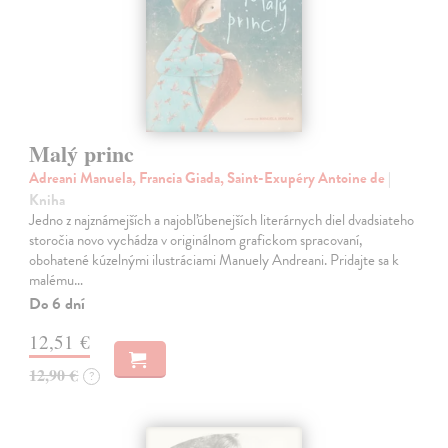
Malý princ
Adreani Manuela, Francia Giada, Saint-Exupéry Antoine de
|
Kniha
Jedno z najznámejších a najobľúbenejších literárnych diel dvadsiateho
storočia novo vychádza v originálnom grafickom spracovaní,
obohatené kúzelnými ilustráciami Manuely Andreani. Pridajte sa k
malému…
Do 6 dní
12,51 €
12,90 €
?