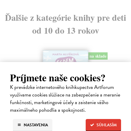
Ďalšie z kategórie knihy pre deti
od 10 do 13 rokov
na sklade
Príjmete naše cookies?
K prevádzke internetového kníhkupectva Artforum
využívame cookies slúžiace na zabezpečenie a meranie
funkčnosti, marketingové účely a zaistenie vášho
maximálneho pohodlia a spokojnosti.
Sedem písmen v piesku
NASTAVENIA
SÚHLASÍM
Hlušíková Marta
| Kniha