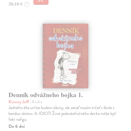
28,10 €
?
Denník odvážneho bojka 1.
Kinney Jeff
| Kniha
Jedného dňa určite budem slávny, ale zatiaľ musím trčať v škole s
bandou idiotov. A. IDIOTI Život jedenásťročného decka môže byť
fakt nafigu.
Do 6 dní