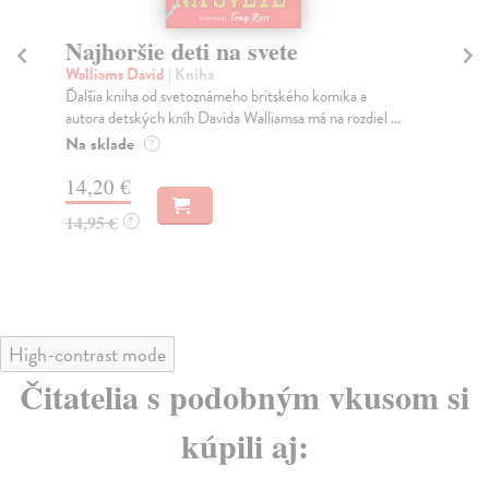
Najhoršie deti na svete
Ča
Sú
Walliams David
| Kniha
Ďalšia kniha od svetoznámeho britského komika a
Ru
autora detských kníh Davida Walliamsa má na rozdiel ...
Pri
oce
Na sklade
?
Na
14,20 €
13
14,95 €
?
14
High-contrast mode
Čitatelia s podobným vkusom si
kúpili aj: