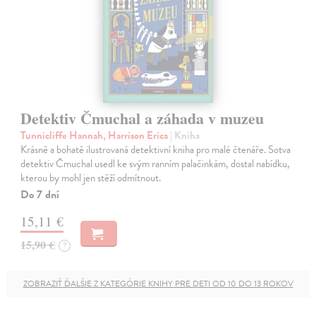
Detektiv Čmuchal a záhada v muzeu
Tunnicliffe Hannah, Harrison Erica
| Kniha
Krásně a bohatě ilustrovaná detektivní kniha pro malé čtenáře. Sotva
detektiv Čmuchal usedl ke svým ranním palačinkám, dostal nabídku,
kterou by mohl jen stěží odmítnout.
Do 7 dní
15,11 €
15,90 €
?
ZOBRAZIŤ ĎALŠIE Z KATEGÓRIE KNIHY PRE DETI OD 10 DO 13 ROKOV