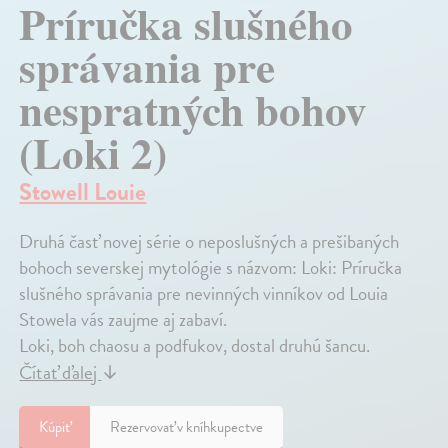
Príručka slušného
správania pre
nespratných bohov
(Loki 2)
Stowell Louie
Druhá časť novej série o neposlušných a prešibaných
bohoch severskej mytológie s názvom: Loki: Príručka
slušného správania pre nevinných vinníkov od Louia
Stowela vás zaujme aj zabaví.
Loki, boh chaosu a podfukov, dostal druhú šancu.
Čítať ďalej
↓
Kúpiť
Rezervovať v kníhkupectve