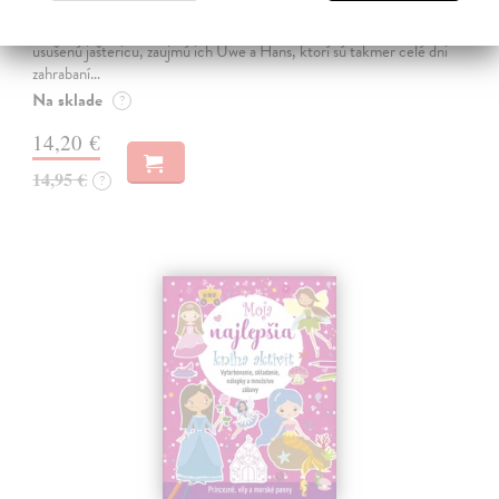
Dovolenka na Kréte je niekedy plná prekvapení. Súrodenci Noro a
Anabela pri mori spoznávajú svojráznych Chrtovcov, natrafia na
usušenú jaštericu, zaujmú ich Uwe a Hans, ktorí sú takmer celé dni
zahrabaní…
Na sklade
?
14,20 €
14,95 €
?