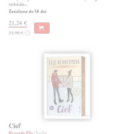
nedokáže…
Zasielame do 14 dní
21,24 €
21,90 €
?
Cieľ
Kennedy Elle
| Kniha