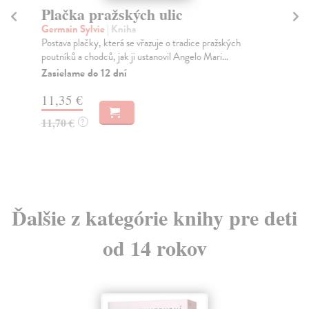
Plačka pražských ulic
K
Germain Sylvie
| Kniha
Ll
Postava plačky, která se vřazuje o tradice pražských
Ne 
poutníků a chodců, jak ji ustanovil Angelo Mari...
Sed
hr..
Zasielame do 12 dní
Za
11,35 €
18
11,70 €
?
18
Ďalšie z kategórie knihy pre deti
od 14 rokov