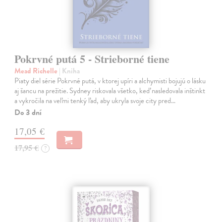
Pokrvné putá 5 - Strieborné tiene
Mead Richelle
| Kniha
Piaty diel série Pokrvné putá, v ktorej upíri a alchymisti bojujú o lásku
aj šancu na prežitie. Sydney riskovala všetko, keď nasledovala inštinkt
a vykročila na veľmi tenký ľad, aby ukryla svoje city pred…
Do 3 dní
17,05 €
17,95 €
?