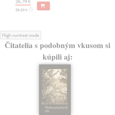
26,79 €
20
28,20 €
21
?
High-contrast mode
Čitatelia s podobným vkusom si
kúpili aj: