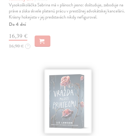
Vysokoškoláčka Sabrina má v plánoch jasno: doštuduje, zaboduje na
práve a získa skvele platenú prácu v prestížnej advokátskej kancelárii.
Krásny hokejista v jej predstavách nikdy nefiguroval.
Do 4 dní
16,39 €
16,90 €
?