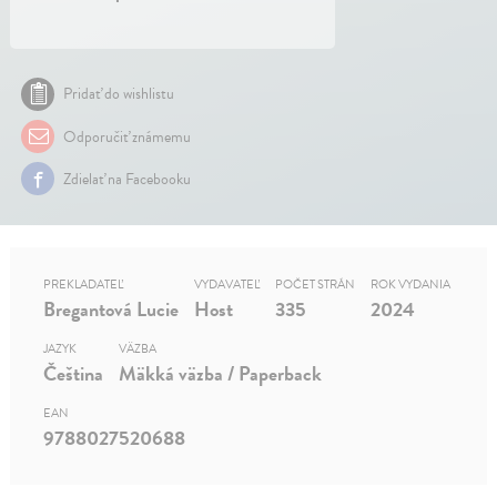
Pridať do wishlistu
Odporučiť známemu
Zdielať na Facebooku
PREKLADATEĽ
VYDAVATEĽ
POČET STRÁN
ROK VYDANIA
Bregantová Lucie
Host
335
2024
JAZYK
VÄZBA
Čeština
Mäkká väzba / Paperback
EAN
9788027520688