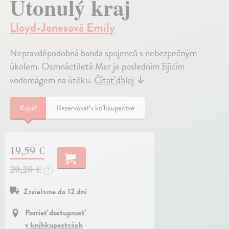
Utonulý kraj
Lloyd-Jonesová Emily
Nepravděpodobná banda spojenců s nebezpečným
úkolem. Osmnáctiletá Mer je posledním žijícím
vodomágem na útěku.
Čítať ďalej
↓
Kúpiť
Rezervovať v kníhkupectve
19,59 €
20,20 €
?
Zasielame do 12 dní
Pozrieť dostupnosť
v kníhkupectvách