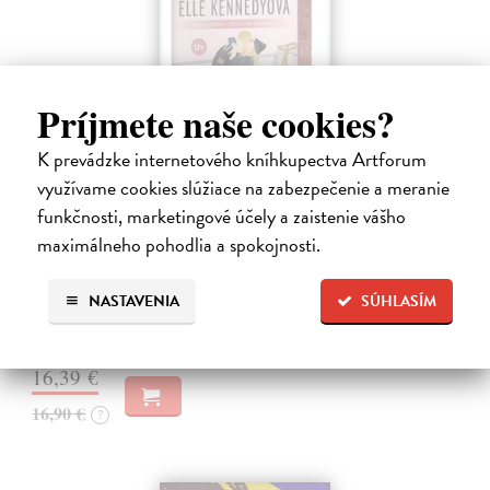
Príjmete naše cookies?
K prevádzke internetového kníhkupectva Artforum
využívame cookies slúžiace na zabezpečenie a meranie
funkčnosti, marketingové účely a zaistenie vášho
Skóre
maximálneho pohodlia a spokojnosti.
Kennedy Elle
| Kniha
Allie Hayesová prežíva krízu. Blížia sa promócie a ona stále netuší, čo
NASTAVENIA
SÚHLASÍM
bude robiť po vysokej.
Do 4 dní
16,39 €
16,90 €
?