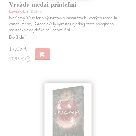
Vražda medzi priateľmi
Lawson Liz
| Kniha
Napínavý YA triler plný zvratov o kamarátoch, ktorých rozdelila
vražda. Henry, Grace a Ally vyrastali v jednej štvrti pokojného
mestečka a odjakživa boli nerozluční.
Do 3 dní
17,05 €
17,95 €
?