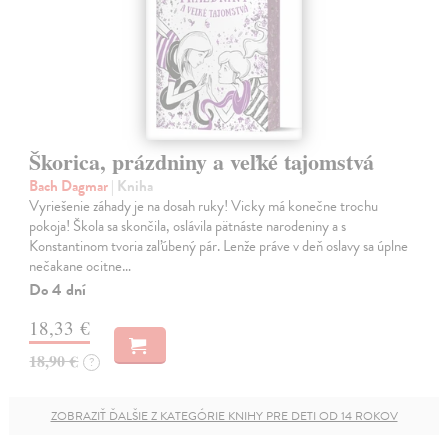
Škorica, prázdniny a veľké tajomstvá
Bach Dagmar
| Kniha
Vyriešenie záhady je na dosah ruky! Vicky má konečne trochu
pokoja! Škola sa skončila, oslávila pätnáste narodeniny a s
Konstantinom tvoria zaľúbený pár. Lenže práve v deň oslavy sa úplne
nečakane ocitne…
Do 4 dní
18,33 €
18,90 €
?
ZOBRAZIŤ ĎALŠIE Z KATEGÓRIE KNIHY PRE DETI OD 14 ROKOV