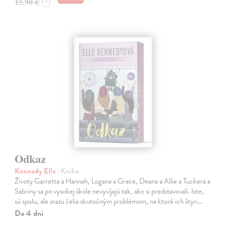
15,90 €
?
Odkaz
Kennedy Elle
| Kniha
Životy Garretta a Hannah, Logana a Grace, Deana a Allie a Tuckera a
Sabriny sa po vysokej škole nevyvíjajú tak, ako si predstavovali. Iste,
sú spolu, ale zrazu čelia skutočným problémom, na ktoré ich štyri…
Do 4 dní