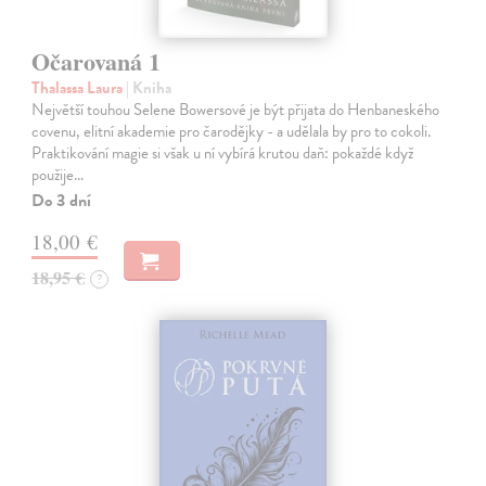
Očarovaná 1
Thalassa Laura
| Kniha
Největší touhou Selene Bowersové je být přijata do Henbaneského
covenu, elitní akademie pro čarodějky - a udělala by pro to cokoli.
Praktikování magie si však u ní vybírá krutou daň: pokaždé když
použije…
Do 3 dní
18,00 €
18,95 €
?