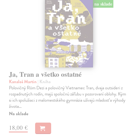
na sklade
Ja, Tran a všetko ostatné
Kanaloš Martin
| Kniha
Polovičný Róm Dezi a polovičný Vietnamec Tran, dvaja outsideri z
rozpadnutých rodín, majú spoločnú záľubu v pozorovaní oblohy. Kým
si ich spolužiaci z malomestského gymnázia užívajú mladosť a výhody
života…
Na sklade
18,00 €