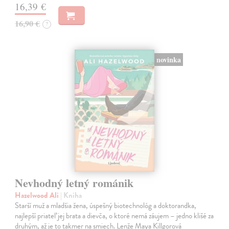
16,39 €
16,90 €
?
novinka
Nevhodný letný románik
Hazelwood Ali
| Kniha
Starší muž a mladšia žena, úspešný biotechnológ a doktorandka,
najlepší priateľ jej brata a dievča, o ktoré nemá záujem – jedno klišé za
druhým, až je to takmer na smiech. Lenže Maya Killgorová