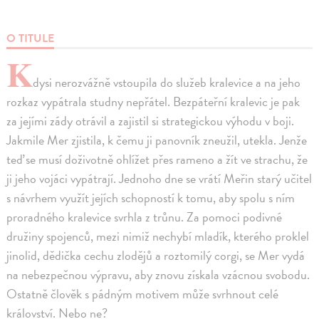
O TITULE
K
dysi nerozvážně vstoupila do služeb kralevice a na jeho
rozkaz vypátrala studny nepřátel. Bezpáteřní kralevic je pak
za jejími zády otrávil a zajistil si strategickou výhodu v boji.
Jakmile Mer zjistila, k čemu ji panovník zneužil, utekla. Jenže
teď se musí doživotně ohlížet přes rameno a žít ve strachu, že
ji jeho vojáci vypátrají. Jednoho dne se vrátí Meřin starý učitel
s návrhem využít jejích schopností k tomu, aby spolu s ním
proradného kralevice svrhla z trůnu. Za pomoci podivné
družiny spojenců, mezi nimiž nechybí mladík, kterého proklel
jinolid, dědička cechu zlodějů a roztomilý corgi, se Mer vydá
na nebezpečnou výpravu, aby znovu získala vzácnou svobodu.
Ostatně člověk s pádným motivem může svrhnout celé
království. Nebo ne?