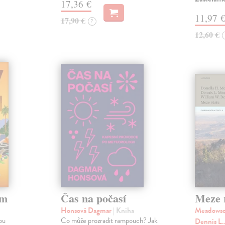
17,36 €
11,97 
17,90 €
?
12,60 €
em
Čas na počasí
Meze 
Honsová Dagmar
| Kniha
Meadowso
ou
Co může prozradit rampouch? Jak
Dennis L.