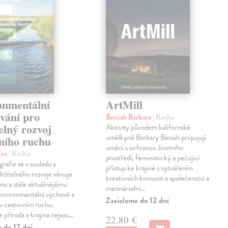
onmentální
ArtMill
vání pro
Benish Barbara
| Kniha
elný rozvoj
Aktivity původem kalifornské
umělkyně Barbary Benish propojují
vního ruchu
umění s ochranou životního
Eva
| Kniha
prostředí, feministický a pečující
rafie se v souladu s
přístup ke krajině s vytvářením
držitelného rozvoje věnuje
kreativních komunit a společenství a
u a stále aktuálnějšímu
mezinárodní…
environmentální výchově a
Zasielame do 12 dní
 v cestovním ruchu.
e příroda a krajina nejsou…
22,80 €
 do 12 dní