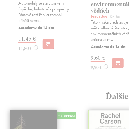
environmentá
Automobily se staly znakem
vědách
úspěchu, bohatství a prosperity.
Masové rozšíření automobilu
Frouz Jan
| Kniha
přínáší nema...
Tato knížka představuje
Zasielame do 12 dní
světa odborné literatury
environmentálních vědá
11,45 €
určena zejm...
Zasielame do 12 dní
11,80 €
?
9,60 €
9,90 €
?
Ďalšie
na sklade