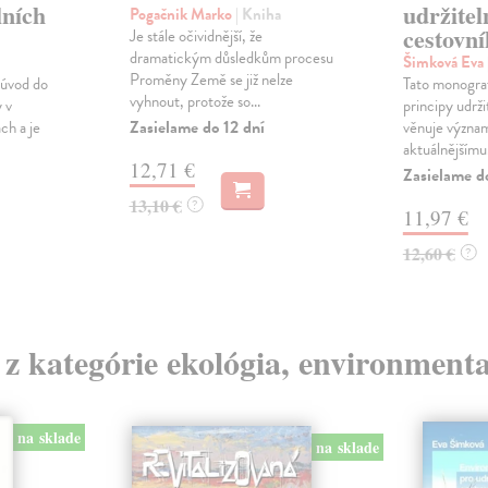
lních
udržitel
Pogačnik Marko
| Kniha
cestovn
Je stále očividnější, že
dramatickým důsledkům procesu
Šimková Eva
Proměny Země se již nelze
 úvod do
Tato monograf
vyhnout, protože so...
 v
principy udrži
Zasielame do 12 dní
ch a je
věnuje význa
aktuálnějšímu.
12,71 €
Zasielame d
13,10 €
?
11,97 €
12,60 €
?
 z kategórie ekológia, environmenta
na sklade
na sklade