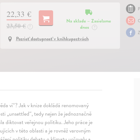
P
22,33 €
Na sklade – Zasielame
O
23,50 €
dnes
?
?
Z
Pozrieť dostupnosť v kníhkupectvách
„věda ví“? Jak v knize dokládá renomovaný
sti „unsettled“, tedy nejen že jednoznačně
a diktovat veřejnou politiku. Jeho práce je
nujících v této oblasti a je rovněž varovným
váření politiky debatu o klimatu určovaly a