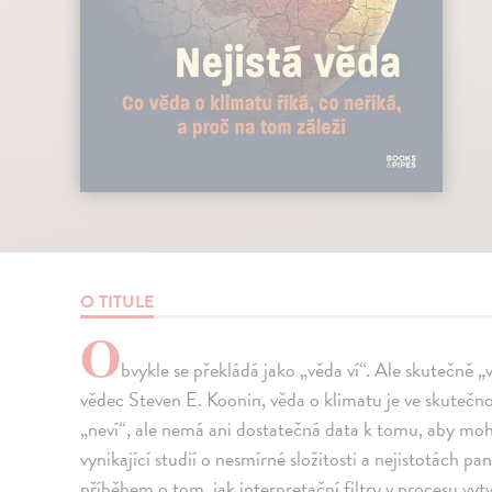
O TITULE
O
bvykle se překládá jako „věda ví“. Ale skutečně 
vědec Steven E. Koonin, věda o klimatu je ve skutečno
„neví“, ale nemá ani dostatečná data k tomu, aby mohl
vynikající studií o nesmírné složitosti a nejistotách pa
příběhem o tom, jak interpretační filtry v procesu vyt