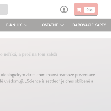
0 ks
E-KNIHY
OSTATNÉ
DAROVACIE KARTY
o neříká, a proč na tom záleží
a ideologickým zkreslením mainstreamové prezentace
dé uvědomují. „Science is settled“ je dnes oblíbené a