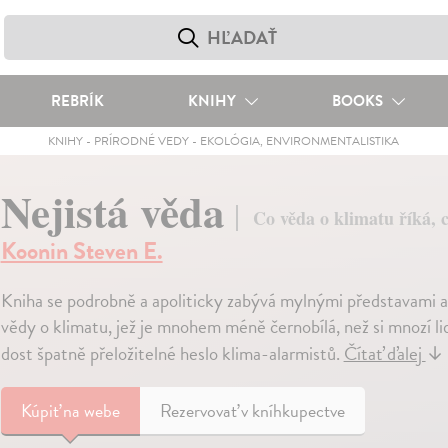
REBRÍK
KNIHY
BOOKS
KNIHY
-
PRÍRODNÉ VEDY
-
EKOLÓGIA, ENVIRONMENTALISTIKA
Nejistá věda
Co věda o klimatu říká, c
Koonin Steven E.
Kniha se podrobně a apoliticky zabývá mylnými představami 
vědy o klimatu, jež je mnohem méně černobílá, než si mnozí li
dost špatně přeložitelné heslo klima-alarmistů.
Čítať ďalej
↓
Kúpiť
na webe
Rezervovať v kníhkupectve