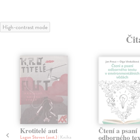
High-contrast mode
Čit
Krotitelé aut
Čtení a psaní
í
odborného tex
Logan Steven (zost.)
| Kniha