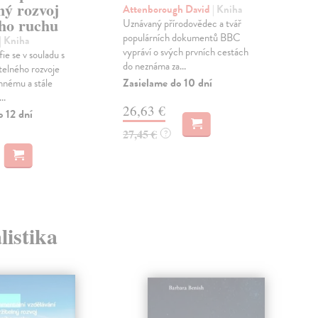
ný rozvoj
Jak 
Attenborough David
| Kniha
ího ruchu
těmi
Uznávaný přírodovědec a tvář
Tim
populárních dokumentů BBC
| Kniha
...
vypráví o svých prvních cestách
ie se v souladu s
do neznáma za...
Zas
telného rozvoje
Zasielame do 10 dní
mnému a stále
16
..
26,63 €
o 12 dní
27,45 €
?
listika