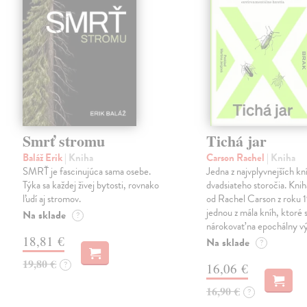
Smrť stromu
Tichá jar
Baláž Erik
| Kniha
Carson Rachel
| Kniha
SMRŤ je fascinujúca sama osebe.
Jedna z najvplyvnejších kn
Týka sa každej živej bytosti, rovnako
dvadsiateho storočia. Knih
ľudí aj stromov.
od Rachel Carson z roku 
jednou z mála kníh, ktoré 
Na sklade
?
nárokovať na epochálny v
18,81 €
Na sklade
?
19,80 €
?
16,06 €
16,90 €
?