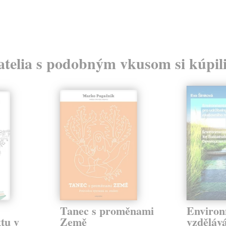
atelia s podobným vkusom si kúpili
Tanec s proměnami
Environ
tu v
Země
vzděláv