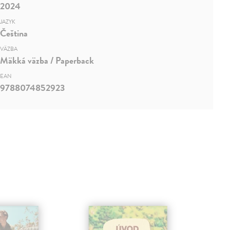
2024
JAZYK
Čeština
VÄZBA
Mäkká väzba / Paperback
EAN
9788074852923