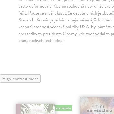
často deformovaly. Koonin rozhodně netvrdí, že ekol
řešit. Pouze se snaží ukázat, že debata o nich je zb
Steven E. Koonin je jedním z nejuznávanějších ameri
vedoucí osobnost vědecké politiky USA. Byl náměstke
energetiky za prezidenta Obamy, kde zodpovídal za p
energetických technologií.
High-contrast mode
na sklade