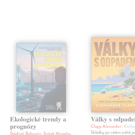
Ekologické trendy a
Války s odpad
prognózy
Clapp Alexander
| Kniha
Skládky po celém světě js
Štědroň Bohumír, Svítek Miroslav,