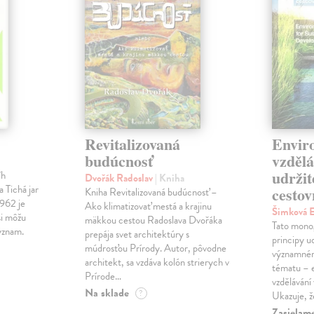
Revitalizovaná
Envir
budúcnosť
vzdělá
udržit
íh
Dvořák Radoslav
| Kniha
a Tichá jar
cesto
Kniha Revitalizovaná budúcnosť –
1962 je
Ako klimatizovať mestá a krajinu
Šimková 
si môžu
mäkkou cestou Radoslava Dvořáka
Tato monog
ýznam.
prepája svet architektúry s
principy u
múdrosťou Prírody. Autor, pôvodne
významném
architekt, sa vzdáva kolón strierych v
tématu – 
Prírode…
vzdělávání
Na sklade
?
Ukazuje, ž
Zasielame