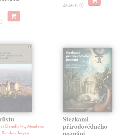
23,50 €
?
€
?
růstu
Stezkami
přírodovědného
vá Donella H., Meadows
poznání
, Randers Jorgen,