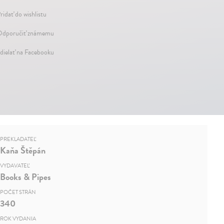
ridať do wishlistu
dporučiť známemu
dielať na Facebooku
PREKLADATEĽ
Kaňa Štěpán
VYDAVATEĽ
Books & Pipes
POČET STRÁN
340
ROK VYDANIA