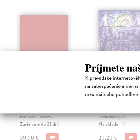
klade
Príjmete na
K prevádzke internetové
Soft
Neříkejte tom
na zabezpečenie a merani
Baronová Barbora
| Kniha
Dušková Magdalena
| 
maximálneho pohodlia a 
Soft je kniha, a taky cesta za
Magdalena Dušková a P
poznáním sexuálních slastí.
Šplíchal se v reportážíc
Reportáž, deník, soubor
do samizdatové duchovn
rozhovorů, cestov...
knihovničky v o...
Zasielame do 21 dní
Na sklade
?
39,50 €
21,20 €