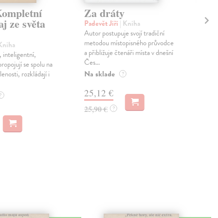
ompletní
Za dráty
Tř
j ze světa
Padevět Jiří
| Kniha
Pad
Autor postupuje svojí tradiční
Nah
metodou místopisného průvodce
lidí
 Kniha
a přibližuje čtenáři místa v dnešní
kom
 inteligentní,
Čes...
sv...
ropojují se spolu na
Na sklade
Zas
enosti, rozkládají i
?
25,12 €
15
?
25,90 €
16,
?