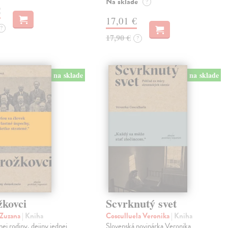
Na sklade
?
€
17,01 €
?
17,90 €
?
na sklade
na sklade
žkovci
Scvrknutý svet
 Zuzana
| Kniha
Cosculluela Veronika
| Kniha
nej rodiny, dejiny jednej
Slovenská novinárka Veronika