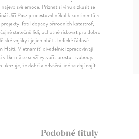
 najevo své emoce. Přiznat si vinu a zkusit se
nář Jiří Pasz procestoval několik kontinentů a
rojekty, fotil dopady přírodních katastrof,
čejně statečné lidi, ochotné riskovat pro dobro
tské vojáky i jejich oběti. Indické řádové
 Haiti. Vietnamští divadelníci zpracovávají
či v Barmě se snaží vytvořit prostor svobody.
ukazuje, že dobří a odvážní lidé se dají najít
Podobné tituly