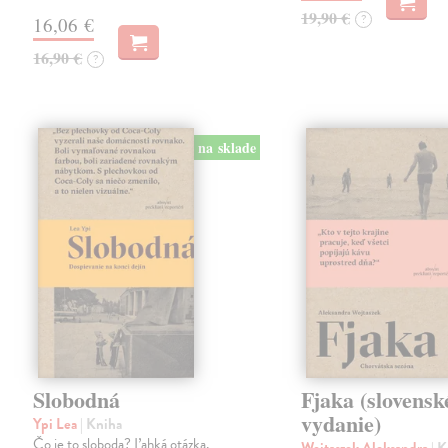
19,90 €
?
16,06 €
16,90 €
?
na sklade
Slobodná
Fjaka (slovensk
vydanie)
Ypi Lea
| Kniha
Čo je to sloboda? Ľahká otázka,
Wojtaszek Aleksandra
| 