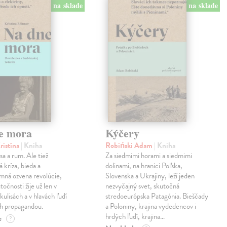
na sklade
na sklade
e mora
Kýčery
ristína
| Kniha
Robiński Adam
| Kniha
sa a rum. Ale tiež
Za siedmimi horami a siedmimi
 kríza, bieda a
dolinami, na hranici Poľska,
mná ozvena revolúcie,
Slovenska a Ukrajiny, leží jeden
točnosti žije už len v
nezvyčajný svet, skutočná
kulisách a v hlavách ľudí
stredoeurópska Patagónia. Bieščady
h propagandou.
a Poloniny, krajina vydedencov i
hrdých ľudí, krajina…
e
?