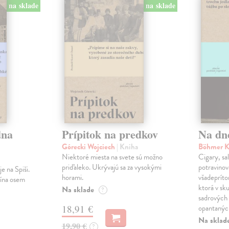
na sklade
na sklade
dna
Prípitok na predkov
Na dn
Górecki Wojciech
| Kniha
Böhmer K
Niektoré miesta na svete sú možno
Cigary, sal
priďaleko. Ukrývajú sa za vysokými
potravinová
e na Spiši.
horami.
všadepríto
lína osem
ktorá v sku
Na sklade
?
sadrových 
18,91 €
opantanýc
Na sklad
19,90 €
?