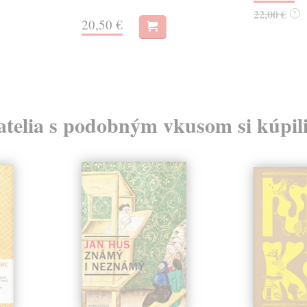
22,00 €
?
20,50 €
atelia s podobným vkusom si kúpili