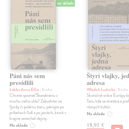
na sklade
Páni nás sem
Štyri vlajky, je
presídlili
adresa
Labba Anna Ellin
| Kniha
Włodek Ludwika
| Kniha
Chcete spoznať Škandináviu z
Skutočné srdce Európy bij
trochu iného uhla? Zabudnite na
Tam, kde sa stretáva a pre
fjordy či polárnu žiaru, pátrajte po
rôznych kultúr.
príbehoch ľudí a po jazvách, ktoré v
Na sklade
?
krajine zanechali dejiny.
18,91 €
Na sklade
?