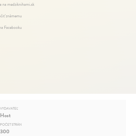
a na medziknihami.sk
čiť známemu
 na Facebooku
VYDAVATEĽ
Host
POČET STRÁN
300