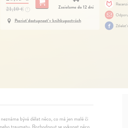
Recenzi
Zasielame do 12 dní
21,10 €
?
Odporu
Pozrieť dostupnosť v kníhkupectvách
Zdielať
o neznáma bývá dělat něco, co má jen malé či
hu nebo traumatu. Rozhodnout se vykonat něco