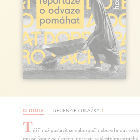
O TITULE
RECENZIE / UKÁŽKY
1
T
ěžší než postavit se nebezpečí nebo vrhnout se d
mizivé šance na úspěch: postavit se vlastnímu strac