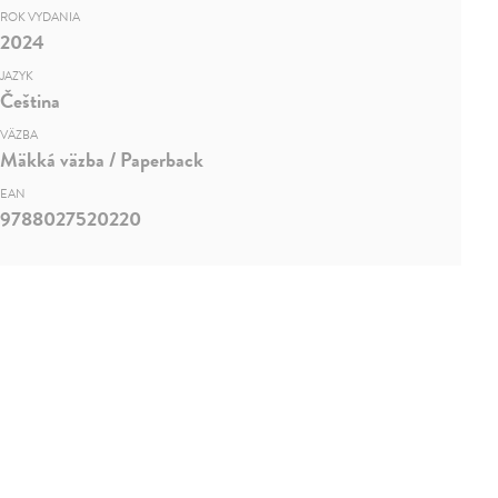
ROK VYDANIA
2024
JAZYK
Čeština
VÄZBA
Mäkká väzba / Paperback
EAN
9788027520220