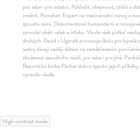
pro sebe i pro ostatní. Pohladit, obejmout, utěšit a dát
změnit. Pomáhat. Expert na mezinárodní rozvoj a novi
spoustu zemí. Dokumentoval humanitární a rozvojové p
zpovídal oběti válek a útlaku. Všude však potkal neoby
druhých. David v Ugandě provozuje školu pro bývalé dě
sestry dávají naději dětem na zemětřesením poničeném
zkušenost sexuálního násilí, pro sebe i pro jiné. Panká
Reportážní kniha Páchat dobro vypráví jejich příběhy a 
opravdu všude.
High-contrast mode