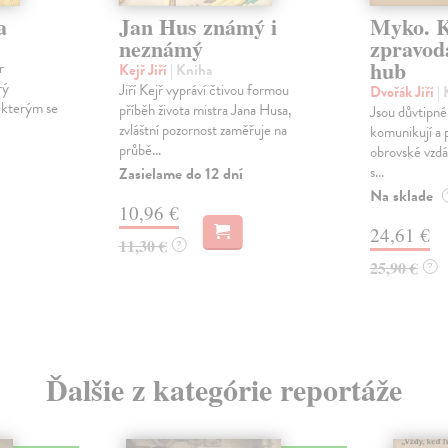
a
Jan Hus známý i
Myko. K
neznámý
zpravoda
hub
r
Kejř Jiří
| Kniha
rý
Jiří Kejř vypráví čtivou formou
Dvořák Jiří
|
 kterým se
příběh života mistra Jana Husa,
Jsou důvtipné,
zvláštní pozornost zaměřuje na
komunikují a p
průbě...
obrovské vzdál
s...
Zasielame do 12 dní
Na sklade
10,96 €
24,61 €
11,30 €
?
25,90 €
?
Ďalšie z kategórie reportáže