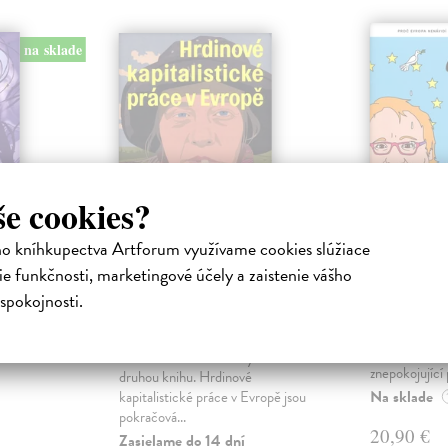
na sklade
še cookies?
ho kníhkupectva Artforum využívame cookies slúžiace
u ezo
Hrdinové
Chyťte 
e funkčnosti, marketingové účely a zaistenie vášho
kapitalistické práce
Kniha
Tenenbom T
spokojnosti.
v Evropě
avel
Tato knížka se 
h vydávají
senzací. Přiná
Uhlová Saša
| Kniha
í
překvapující a
Nakladatelství Alarm vydává svou
znepokojující 
druhou knihu. Hrdinové
Na sklade
kapitalistické práce v Evropě jsou
pokračová...
20,90 €
Zasielame do 14 dní