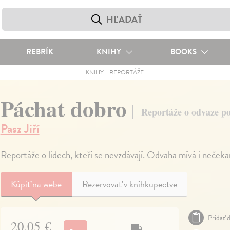
REBRÍK
KNIHY
BOOKS
KNIHY
-
REPORTÁŽE
Páchat dobro
Reportáže o odvaze p
Pasz Jiří
Reportáže o lidech, kteří se nevzdávají. Odvaha mívá i neče
Kúpiť
na webe
Rezervovať v kníhkupectve
Pridať d
20,05 €