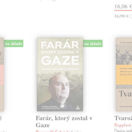
16,06 
16,90 €
na sklade
na sklade
é
Farár, ktorý zostal v
Tvaro
Gaze
Kepplová
Dejiny jed
Kniha
Romanelli Gabriel
| Kniha