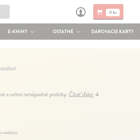
0 ks
E-KNIHY
OSTATNÉ
DAROVACIE KARTY
omáhat
kané a velmi nenápadné podoby.
Čítať ďalej
↓
o wishlistu