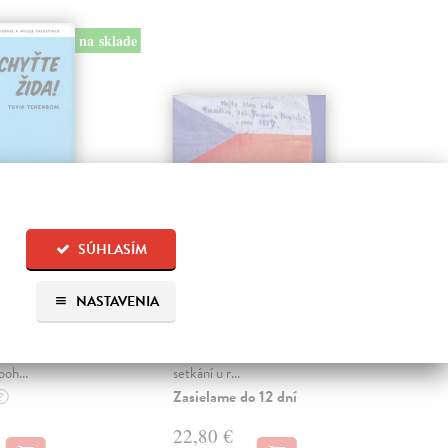
na sklade
SÚHLASÍM
Žida!
Slunci a obzoru
Na
bo
uvia
| Kniha
Krainer Vratislav
| Kniha
NASTAVENIA
stala literární
Jak vypadala dobrodružná cesta
Lam
ší zcela nový,
na kole v předvečer druhé
Strh
 zároveň
světové války? Stačilo náhodné
nejd
poh...
setkání u r...
— se
Zasielame do 12 dní
Zas
?
22,80 €
20