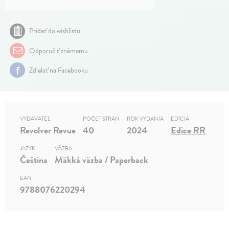
Pridať do wishlistu
Odporučiť známemu
Zdielať na Facebooku
VYDAVATEĽ
POČET STRÁN
ROK VYDANIA
EDÍCIA
Revolver Revue
40
2024
Edice RR
JAZYK
VÄZBA
Čeština
Mäkká väzba / Paperback
EAN
9788076220294