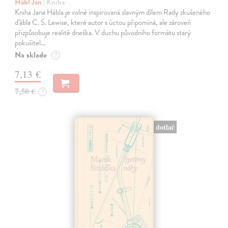
Hábl Jan
| Kniha
Kniha Jana Hábla je volně inspirovaná slavným dílem Rady zkušeného
ďábla C. S. Lewise, které autor s úctou připomíná, ale zároveň
přizpůsobuje realitě dneška. V duchu původního formátu starý
pokušitel…
Na sklade
?
7,13 €
7,50 €
?
dotlač