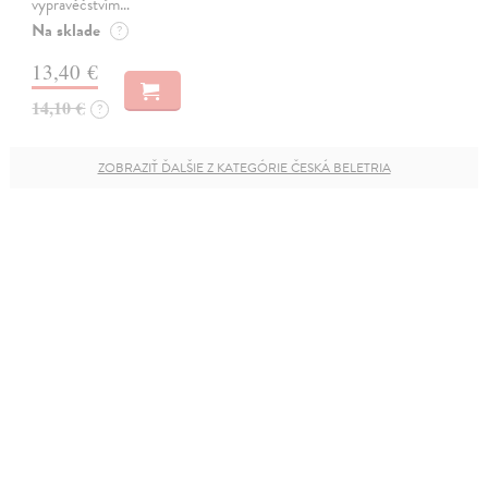
vypravěčstvím…
Na sklade
?
13,40 €
14,10 €
?
ZOBRAZIŤ ĎALŠIE Z KATEGÓRIE ČESKÁ BELETRIA