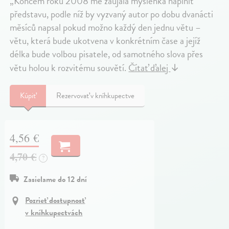
„Koncem roku 2008 mě zaujala myšlenka naplnit
představu, podle níž by vyzvaný autor po dobu dvanácti
měsíců napsal pokud možno každý den jednu větu –
větu, která bude ukotvena v konkrétním čase a jejíž
délka bude volbou pisatele, od samotného slova přes
větu holou k rozvitému souvětí.
Čítať ďalej
↓
Kúpiť
Rezervovať v kníhkupectve
4,56 €
4,70 €
?
Zasielame do 12 dní
Pozrieť dostupnosť
v kníhkupectvách