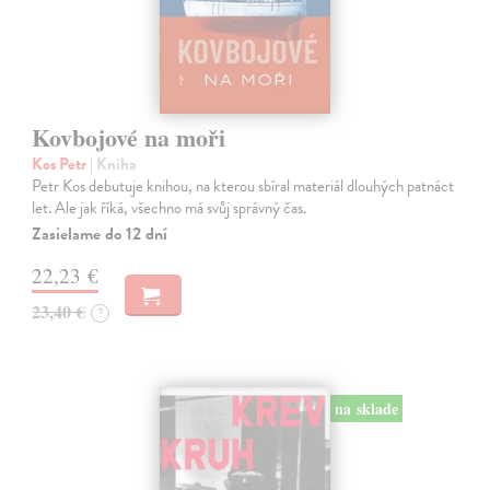
Kovbojové na moři
Kos Petr
| Kniha
Petr Kos debutuje knihou, na kterou sbíral materiál dlouhých patnáct
let. Ale jak říká, všechno má svůj správný čas.
Zasielame do 12 dní
22,23 €
23,40 €
?
na sklade