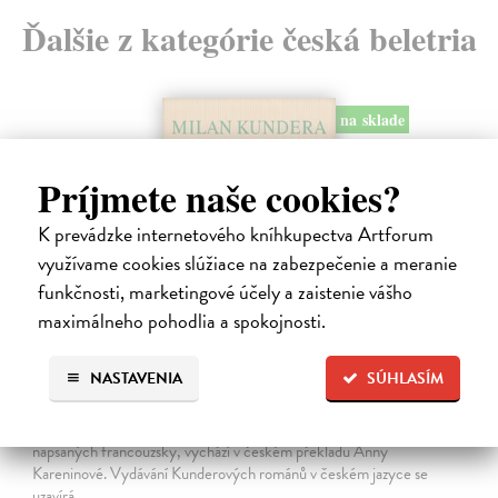
Ďalšie z kategórie česká beletria
na sklade
Príjmete naše cookies?
K prevádzke internetového kníhkupectva Artforum
využívame cookies slúžiace na zabezpečenie a meranie
funkčnosti, marketingové účely a zaistenie vášho
maximálneho pohodlia a spokojnosti.
Pomalost
NASTAVENIA
SÚHLASÍM
Kundera Milan
| Kniha
Pomalost, chronologicky první ze čtyř románů Milana Kundery
napsaných francouzsky, vychází v českém překladu Anny
Kareninové. Vydávání Kunderových románů v českém jazyce se
uzavírá.