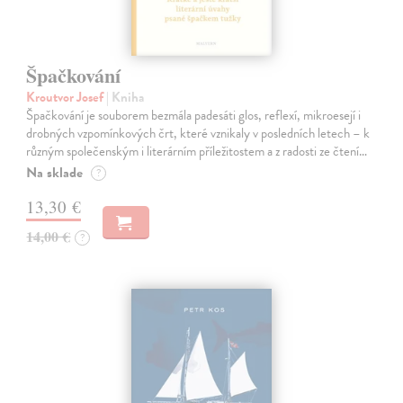
Špačkování
Kroutvor Josef
| Kniha
Špačkování je souborem bezmála padesáti glos, reflexí, mikroesejí i
drobných vzpomínkových črt, které vznikaly v posledních letech – k
různým společenským i literárním příležitostem a z radosti ze čtení…
Na sklade
?
13,30 €
14,00 €
?