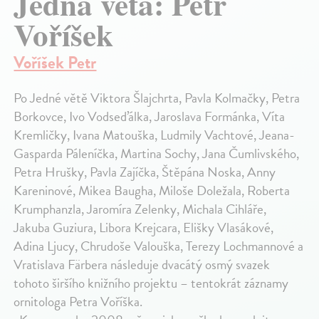
Jedna věta: Petr
Voříšek
Voříšek Petr
Po Jedné větě Viktora Šlajchrta, Pavla Kolmačky, Petra
Borkovce, Ivo Vodseďálka, Jaroslava Formánka, Víta
Kremličky, Ivana Matouška, Ludmily Vachtové, Jeana-
Gasparda Páleníčka, Martina Sochy, Jana Čumlivského,
Petra Hrušky, Pavla Zajíčka, Štěpána Noska, Anny
Kareninové, Mikea Baugha, Miloše Doležala, Roberta
Krumphanzla, Jaromíra Zelenky, Michala Cihláře,
Jakuba Guziura, Libora Krejcara, Elišky Vlasákové,
Adina Ljucy, Chrudoše Valouška, Terezy Lochmannové a
Vratislava Färbera následuje dvacátý osmý svazek
tohoto širšího knižního projektu – tentokrát záznamy
ornitologa Petra Voříška.