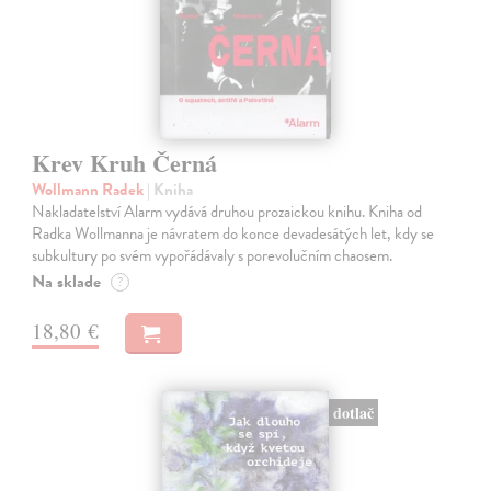
Krev Kruh Černá
Wollmann Radek
| Kniha
Nakladatelství Alarm vydává druhou prozaickou knihu. Kniha od
Radka Wollmanna je návratem do konce devadesátých let, kdy se
subkultury po svém vypořádávaly s porevolučním chaosem.
Na sklade
?
18,80 €
dotlač