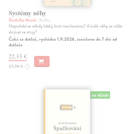
Systémy něhy
Šindelka Marek
| Kniha
Nepodobá se někdy lidský život mechanismu? A kolik něhy se může
skrývat ve stroji?
Čaká sa dotlač, vychádza 1.9.2026, zasielame do 7 dní od
dotlače
22,33 €
23,50 €
?
na sklade