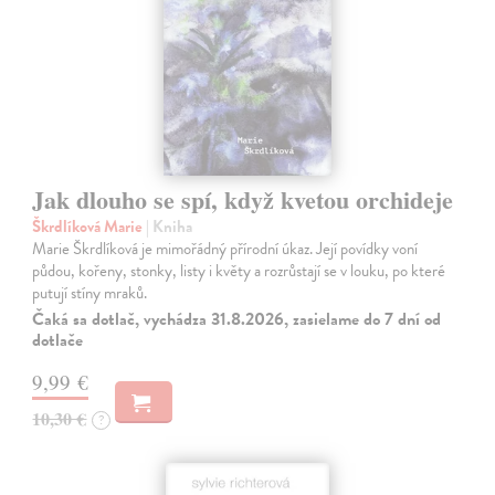
Jak dlouho se spí, když kvetou orchideje
Škrdlíková Marie
| Kniha
Marie Škrdlíková je mimořádný přírodní úkaz. Její povídky voní
půdou, kořeny, stonky, listy i květy a rozrůstají se v louku, po které
putují stíny mraků.
Čaká sa dotlač, vychádza 31.8.2026, zasielame do 7 dní od
dotlače
9,99 €
10,30 €
?