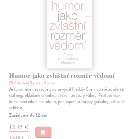
Humor jako zvláštní rozměr vědomí
Richterová Sylvie
| Kniha
Je tomu více než sto let, co se vydal Haškův Švejk do světa, aby se
stal nejpřekládanější knihou české literatury vůbec. Protože však
doma není nikdo prorokem, pochopení autorovy geniality, záhadné
velikosti…
Zasielame do 12 dní
12,45 €
13,10 €
?