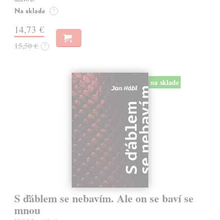
Na sklade
?
14,73 €
15,50 €
?
na sklade
S ďáblem se nebavím. Ale on se baví se
mnou