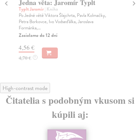
Jedna věta: Vratislav Färber
J
Färber Vratislav
| Kniha
Lj
Jedna věta je unikátní projekt, o kterém jeho iniciátor
Jed
Viktor Karlík napsal: „Koncem roku 2008 mě z...
Vik
Zasielame do 12 dní
Za
4,56 €
4,
4,70 €
4,
?
High-contrast mode
Čitatelia s podobným vkusom si
kúpili aj: