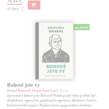
16,44 €
17,30 €
?
na sklade
Bohové jste vy
Hrabal Bohumil, Hošek Pavel (ed.)
| Kniha
Spisovatel a doktor práv Bohumil Hrabal prošel řadou profesí: byl
skladníkem, výpravčím, pojišťovacím agentem, dělníkem v hutích,
baličem starého papíru. Myšlení autora spojovaného s živelným