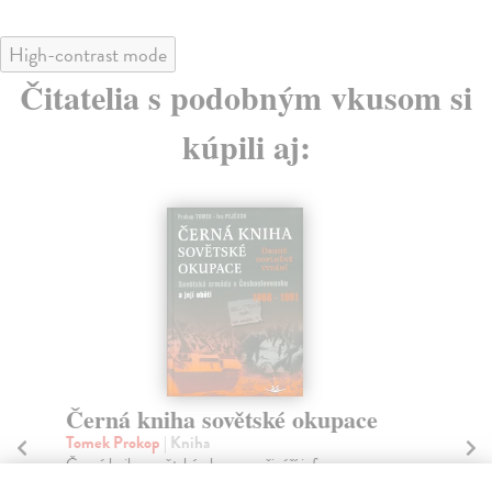
High-contrast mode
Čitatelia s podobným vkusom si
kúpili aj:
Most špionů aneb má cesta z
Tř
pekla ke svobodě
dí
Tomek Prokop
| Kniha
Fu
Jedním slovem dobrodružný a velmi nevšední, ale i
Dru