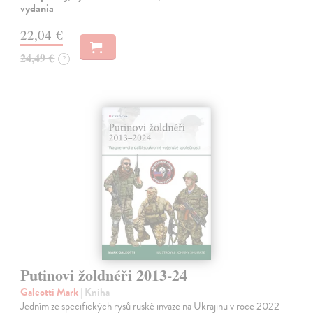
vydania
22,04 €
24,49 €
?
Putinovi žoldnéři 2013-24
Galeotti Mark
| Kniha
Jedním ze specifických rysů ruské invaze na Ukrajinu v roce 2022