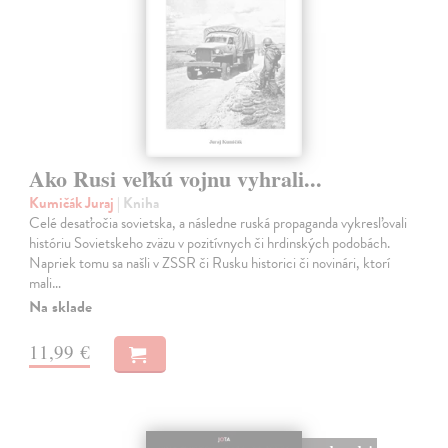
Ako Rusi veľkú vojnu vyhrali...
Kumičák Juraj
| Kniha
Celé desaťročia sovietska, a následne ruská propaganda vykresľovali
históriu Sovietskeho zväzu v pozitívnych či hrdinských podobách.
Napriek tomu sa našli v ZSSR či Rusku historici či novinári, ktorí
mali…
Na sklade
11,99 €