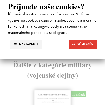
Príjmete naše cookies?
poučný životopisný příběh syna předního čs. tenist...
cís
Zasielame do 14 dní
Za
K prevádzke internetového kníhkupectva Artforum
16,00 €
13
využívame cookies slúžiace na zabezpečenie a meranie
funkčnosti, marketingové účely a zaistenie vášho
16,49 €
14
?
maximálneho pohodlia a spokojnosti.
NASTAVENIA
SÚHLASÍM
Ďalšie z kategórie military
(vojenské dejiny)
na sklade