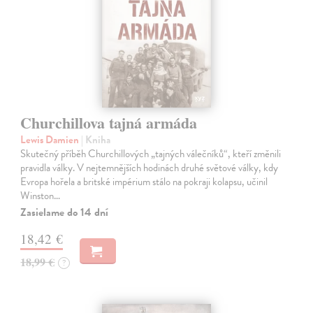
Churchillova tajná armáda
Lewis Damien
| Kniha
Skutečný příběh Churchillových „tajných válečníků“, kteří změnili
pravidla války. V nejtemnějších hodinách druhé světové války, kdy
Evropa hořela a britské impérium stálo na pokraji kolapsu, učinil
Winston…
Zasielame do 14 dní
18,42 €
18,99 €
?