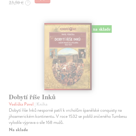
23,50 €
?
na sklade
Dobytí říše Inků
Vodička Pavel
| Kniha
Dobytí říše Inků nesporně patří k vrcholům španělské conquisty na
jihoamerickém kontinentu. V roce 1532 se poblíž zničeného Tumbesu
vylodila výprava o síle 168 mužů.
Na sklade