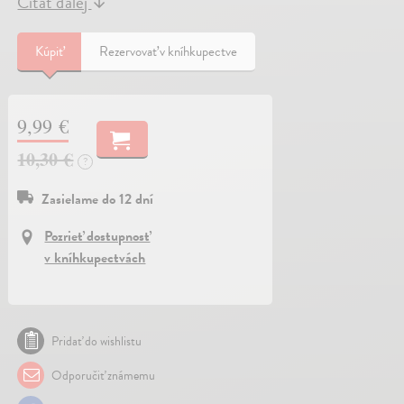
Čítať ďalej
↓
Kúpiť
Rezervovať v kníhkupectve
9,99 €
10,30 €
?
Zasielame do 12 dní
Pozrieť dostupnosť
v kníhkupectvách
Pridať do wishlistu
Odporučiť známemu