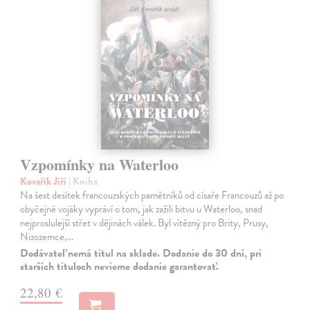
Vzpomínky na Waterloo
Kovařík Jiří
| Kniha
Na šest desítek francouzských pamětníků od císaře Francouzů až po
obyčejné vojáky vypráví o tom, jak zažili bitvu u Waterloo, snad
nejproslulejší střet v dějinách válek. Byl vítězný pro Brity, Prusy,
Nizozemce,…
Dodávateľ nemá titul na sklade. Dodanie do 30 dní, pri
starších tituloch nevieme dodanie garantovať.
22,80 €