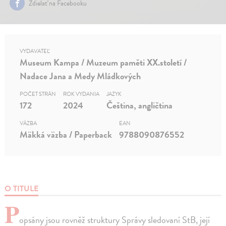
Zdielať na Facebooku
VYDAVATEĽ
Museum Kampa / Muzeum paměti XX.století /
Nadace Jana a Medy Mládkových
POČET STRÁN
ROK VYDANIA
JAZYK
172
2024
Čeština, angličtina
VÄZBA
EAN
Mäkká väzba / Paperback
9788090876552
O TITULE
P
opsány jsou rovněž struktury Správy sledovaní StB, její