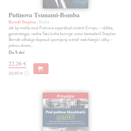
Putinova Tsunami-Bomba
Berndt Stephan
| Kniha
Jak by mohla nová Putinova superzbraň změnit Evropu – věštba,
geostrategie, realita Tato kniha burcuje: autor bestselerů Stephan
Berndt odhaluje doposud opomíjený scénář nadcházející války –
jednou zbraní…
Do 5 dní
22,26 €
22,95 €
?