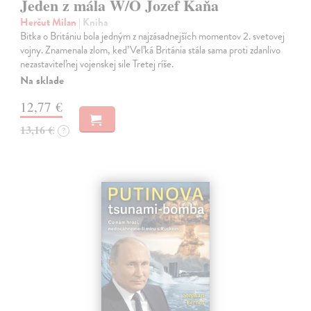
Jeden z mála W/O Jozef Kaňa
Herčut Milan
| Kniha
Bitka o Britániu bola jedným z najzásadnejších momentov 2. svetovej
vojny. Znamenala zlom, keď Veľká Británia stála sama proti zdanlivo
nezastaviteľnej vojenskej sile Tretej ríše.
Na sklade
12,77 €
13,16 €
?