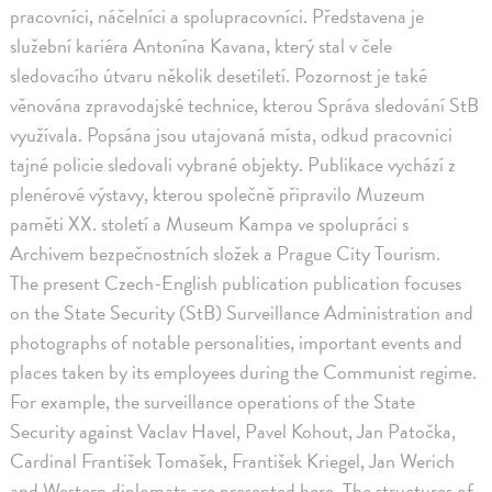
pracovníci, náčelníci a spolupracovníci. Představena je
služební kariéra Antonína Kavana, který stal v čele
sledovacího útvaru několik desetiletí. Pozornost je také
věnována zpravodajské technice, kterou Správa sledování StB
využívala. Popsána jsou utajovaná místa, odkud pracovnici
tajné policie sledovali vybrané objekty. Publikace vychází z
plenérové výstavy, kterou společně připravilo Muzeum
paměti XX. století a Museum Kampa ve spolupráci s
Archivem bezpečnostních složek a Prague City Tourism.
The present Czech-English publication publication focuses
on the State Security (StB) Surveillance Administration and
photographs of notable personalities, important events and
places taken by its employees during the Communist regime.
For example, the surveillance operations of the State
Security against Vaclav Havel, Pavel Kohout, Jan Patočka,
Cardinal František Tomašek, František Kriegel, Jan Werich
and Western diplomats are presented here. The structures of