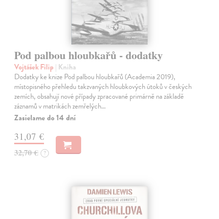
Pod palbou hloubkařů - dodatky
Vojtášek Filip
| Kniha
Dodatky ke knize Pod palbou hloubkařů (Academia 2019),
místopisného přehledu takzvaných hloubkových útoků v českých
zemích, obsahují nové případy zpracované primárně na základě
záznamů v matrikách zemřelých…
Zasielame do 14 dní
31,07 €
32,70 €
?