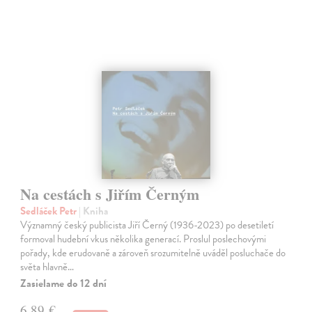
Na cestách s Jiřím Černým
Sedláček Petr
| Kniha
Významný český publicista Jiří Černý (1936-2023) po desetiletí
formoval hudební vkus několika generací. Proslul poslechovými
pořady, kde erudovaně a zároveň srozumitelně uváděl posluchače do
světa hlavně…
Zasielame do 12 dní
6,89 €