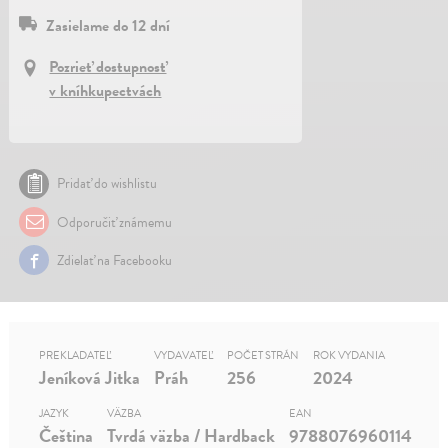
Zasielame do 12 dní
Pozrieť dostupnosť
v kníhkupectvách
Pridať do wishlistu
Odporučiť známemu
Zdielať na Facebooku
PREKLADATEĽ
VYDAVATEĽ
POČET STRÁN
ROK VYDANIA
Jeníková Jitka
Práh
256
2024
JAZYK
VÄZBA
EAN
Čeština
Tvrdá väzba / Hardback
9788076960114