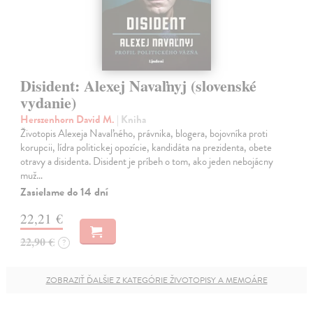
Disident: Alexej Navaľnyj (slovenské
vydanie)
Herszenhorn David M.
| Kniha
Životopis Alexeja Navaľného, právnika, blogera, bojovníka proti
korupcii, lídra politickej opozície, kandidáta na prezidenta, obete
otravy a disidenta. Disident je príbeh o tom, ako jeden nebojácny
muž…
Zasielame do 14 dní
22,21 €
22,90 €
?
ZOBRAZIŤ ĎALŠIE Z KATEGÓRIE ŽIVOTOPISY A MEMOÁRE