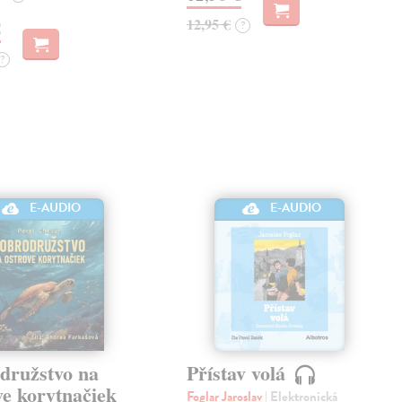
12,95 €
€
?
?
E-AUDIO
E-AUDIO
družstvo na
Přístav volá
ve korytnačiek
Foglar Jaroslav
| Elektronická