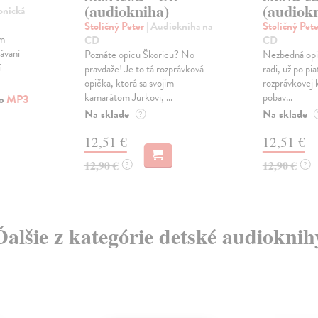
(audiokniha)
(audiok
ronická
Stoličný Peter
| Audiokniha na
Stoličný Pet
om
CD
CD
ávaní
Poznáte opicu Škoricu? No
Nezbedná opi
í
pravdaže! Je to tá rozprávková
radi, už po pia
opička, ktorá sa svojim
rozprávkovej 
kamarátom Jurkovi, ...
pobav...
ko
MP3
Na sklade
Na sklade
?
12,51 €
12,51 €
12,90 €
12,90 €
?
?
Ďalšie z kategórie detské audioknih