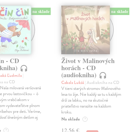
na sklade
na sklade
in - CD
Život v Malinových
okniha)
horách - CD
(audiokniha)
nská Ľudmila
|
ha na CD
Cabala Lukáš
| Audiokniha na CD
! Naša milovaná veršovaná
V tieni starých stromov Malinového
je prvou lastovičkou – ó
lesa to žije. Nie každý sa tu s každým
rvým vrabčiakom v
drží za labku, no na skutočné
nom vydavateľstve plnom
priateľstvo narazíte na každom
ríbehov pre deti. Veríme,
kroku.
adosť dnešným deťom aj
Na sklade
?
12,56 €
e
?