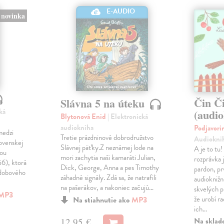
E-AUDIO
novinka
Čin Č
Slávna 5 na úteku
ká
(audi
Blytonová Enid
| Elektronická
audiokniha
Podjavori
medzi
Tretie prázdninové dobrodružstvo
Audiokni
lovenskej
Slávnej päťky.Z neznámej lode na
A je to tu
kou
mori zachytia naši kamaráti Julian,
rozprávka 
56), ktorá
Dick, George, Anna a pes Timothy
pardon, p
 dobového
záhadné signály. Zdá sa, že natrafili
audiokniž
na pašerákov, a nakoniec začujú…
skvelých p
MP3
že urobí r
Na stiahnutie ako
MP3
ich…
Na sklad
12,95 €