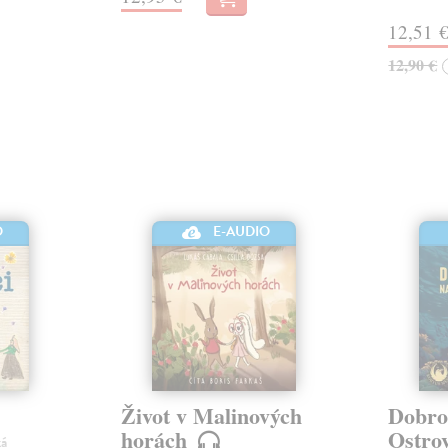
12,51 
12,90 €
O
E-AUDIO
Život v Malinových
Dobro
horách
Ostro
ká