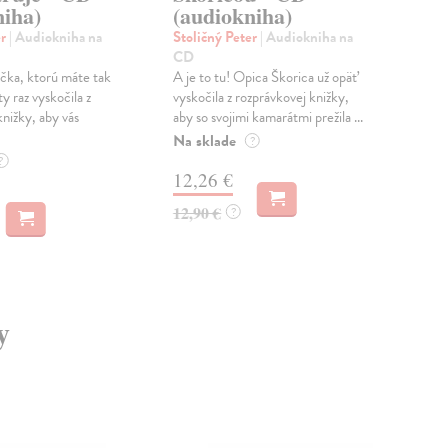
niha)
(audiokniha)
(a
er
| Audiokniha na
Stoličný Peter
| Audiokniha na
Sto
CD
CD
čka, ktorú máte tak
A je to tu! Opica Škorica už opäť
Prvá
ty raz vyskočila z
vyskočila z rozprávkovej knižky,
deti
knižky, aby vás
aby so svojimi kamarátmi prežila ...
ktor
ro...
Na sklade
?
Na 
?
12,26 €
12
12,90 €
?
12,
y