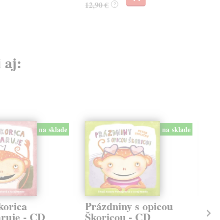
12,90 €
12,
?
 aj:
na sklade
na sklade
korica
Prázdniny s opicou
Do
aruje - CD
Škoricou - CD
Šk