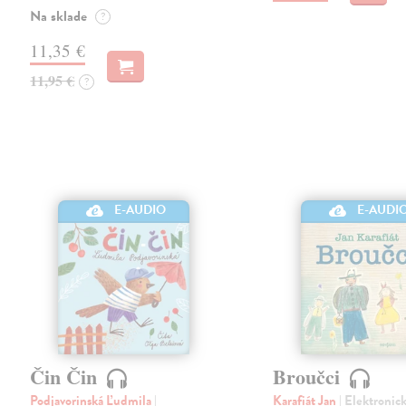
Na sklade
?
11,35 €
11,95 €
?
E-AUDIO
E-AUDI
Čin Čin
Broučci
Podjavorinská Ľudmila
|
Karafiát Jan
| Elektronic