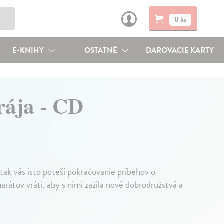
0 ks
E-KNIHY
OSTATNÉ
DAROVACIE KARTY
rája - CD
tak vás isto poteší pokračovanie príbehov o
arátov vráti, aby s nimi zažila nové dobrodružstvá a