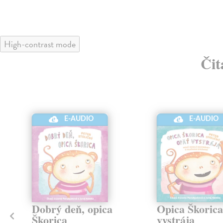
High-contrast mode
Čit
E-AUDIO
E-AUDIO
Dobrý deň, opica
Opica Škorica
Škorica
vystrája