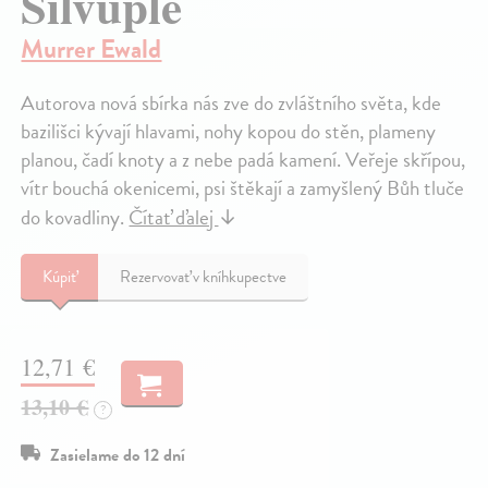
Silvuple
Murrer Ewald
Autorova nová sbírka nás zve do zvláštního světa, kde
bazilišci kývají hlavami, nohy kopou do stěn, plameny
planou, čadí knoty a z nebe padá kamení. Veřeje skřípou,
vítr bouchá okenicemi, psi štěkají a zamyšlený Bůh tluče
do kovadliny.
Čítať ďalej
↓
Kúpiť
Rezervovať v kníhkupectve
12,71 €
13,10 €
?
Zasielame do 12 dní