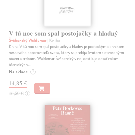
V tú noc som spal postojačky a hladný
Švábenský Waldemar
| Kniha
Kniha V tú noc som spal postojačky a hladný je poetickým denníkom
nespavého pozorovateľa sveta, ktorý sa prebíja životom s otvorenými
očami a srdcom. Waldemar Švábenský v nej destiluje desať rokov
básnických…
Na sklade
?
14,85 €
16,50 €
?