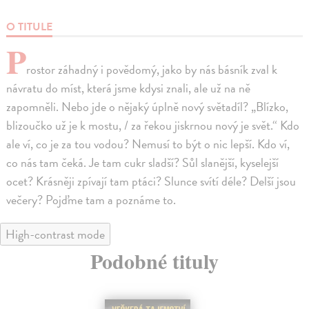
O TITULE
P
rostor záhadný i povědomý, jako by nás básník zval k
návratu do míst, která jsme kdysi znali, ale už na ně
zapomněli. Nebo jde o nějaký úplně nový světadíl? „Blízko,
blizoučko už je k mostu, / za řekou jiskrnou nový je svět.“ Kdo
ale ví, co je za tou vodou? Nemusí to být o nic lepší. Kdo ví,
co nás tam čeká. Je tam cukr sladší? Sůl slanější, kyselejší
ocet? Krásněji zpívají tam ptáci? Slunce svítí déle? Delší jsou
večery? Pojďme tam a poznáme to.
High-contrast mode
Podobné tituly