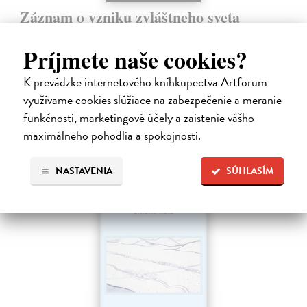
Záznam o vzniku zvláštneho sveta
Ábelová Mirka
| Kniha
Po úspešných a vypredaných básnických zbierkach Striptíz, Na!,
Príjmete naše cookies?
Básničky pre domáce paničky, Večný pocit nedele a Dom, vydáva
slovenská poetka Mirka Ábelová novú básnickú zbierku. Záznam o
K prevádzke internetového kníhkupectva Artforum
vzniku zvláštneho…
využívame cookies slúžiace na zabezpečenie a meranie
Na sklade
?
funkčnosti, marketingové účely a zaistenie vášho
14,31 €
maximálneho pohodlia a spokojnosti.
15,90 €
?
NASTAVENIA
SÚHLASÍM