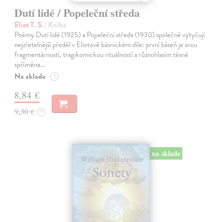
Dutí lidé / Popeleční středa
Eliot T. S.
| Kniha
Poémy Dutí lidé (1925) a Popeleční středa (1930) společně vytyčují
nejzřetelnější předěl v Eliotově básnickém díle: první báseň je svou
fragmentárností, tragikomickou rituálností a různohlasím těsně
spřízněna…
Na sklade
?
8,84 €
9,30 €
?
na sklade