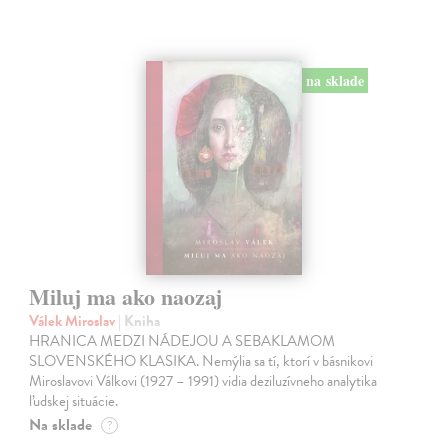
na sklade
Miluj ma ako naozaj
Válek Miroslav
| Kniha
HRANICA MEDZI NÁDEJOU A SEBAKLAMOM
SLOVENSKÉHO KLASIKA. Nemýlia sa tí, ktorí v básnikovi
Miroslavovi Válkovi (1927 – 1991) vidia deziluzívneho analytika
ľudskej situácie.
Na sklade
?