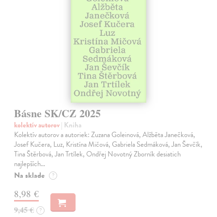
Básne SK/CZ 2025
kolektív autorov
| Kniha
Kolektív autorov a autoriek: Zuzana Goleinová, Alžběta Janečková,
Josef Kučera, Luz, Kristína Mičová, Gabriela Sedmáková, Jan Ševčík,
Tina Štěrbová, Jan Trtílek, Ondřej Novotný Zborník desiatich
najlepších…
Na sklade
?
8,98 €
9,45 €
?