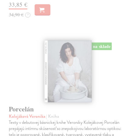
33,85 €
34,90 €
?
na sklade
Porcelán
Kolejáková Veronika
| Kniha
Texty v debutovej básnickej knihe Veroniky Kolejákovej Porcelán
prepájajú intímnu skúsenosť so znepokojivou laboratórnou optikou:
telo je pozorované, klasifikované, tvarované, vystavené tlaku a