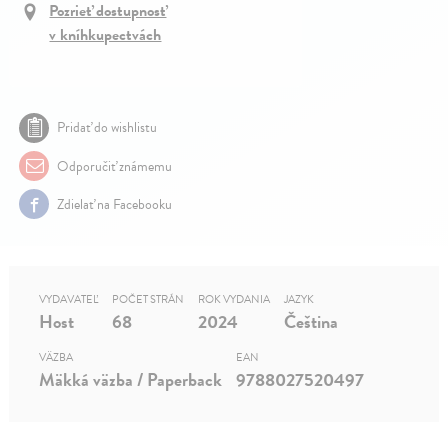
Pozrieť dostupnosť
v kníhkupectvách
Pridať do wishlistu
Odporučiť známemu
Zdielať na Facebooku
VYDAVATEĽ
POČET STRÁN
ROK VYDANIA
JAZYK
Host
68
2024
Čeština
VÄZBA
EAN
Mäkká väzba / Paperback
9788027520497