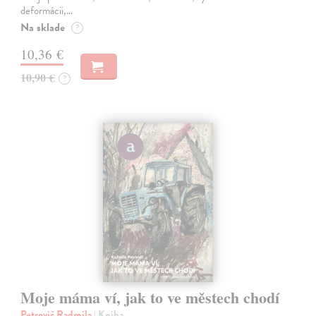
deformácii,…
Na sklade
?
10,36 €
10,90 €
?
Moje máma ví, jak to ve městech chodí
Petrovič Radmila
| Kniha