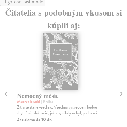
High-contrast mode
Čitatelia s podobným vkusom si
kúpili aj:
Zero Gáta
L
Murrer Ewald
| Kniha
Os
V knize Zero Gáta autor formou navazuje na básnické
Pam
prózy, které publikoval v devadesátých letech mi...
odb
Zasielame do 12 dní
Za