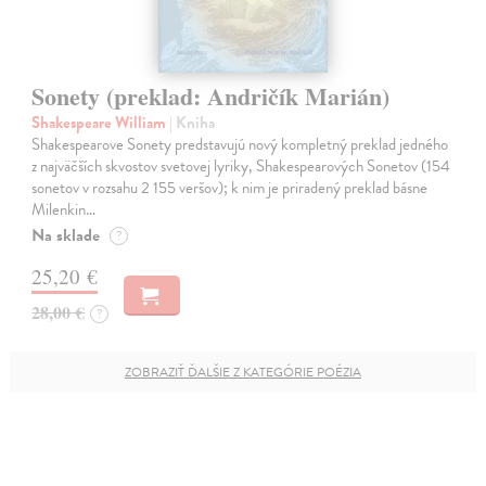
Sonety (preklad: Andričík Marián)
Shakespeare William
| Kniha
Shakespearove Sonety predstavujú nový kompletný preklad jedného
z najväčších skvostov svetovej lyriky, Shakespearových Sonetov (154
sonetov v rozsahu 2 155 veršov); k nim je priradený preklad básne
Milenkin…
Na sklade
?
25,20 €
28,00 €
?
ZOBRAZIŤ ĎALŠIE Z KATEGÓRIE POÉZIA