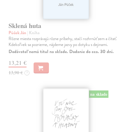
Sklená huta
Púček Ján
| Kniha
Rôzne miesta rozprávajú rôzne príbehy, stačí rozhrnúť zem a čítať.
Kdekoľvek sa pozrieme, nájdeme jazvy po dotyku s dejinami.
Dodávateľ nemá titul na sklade. Dodanie do cca. 30 dní.
13,21 €
13,90 €
?
na sklade