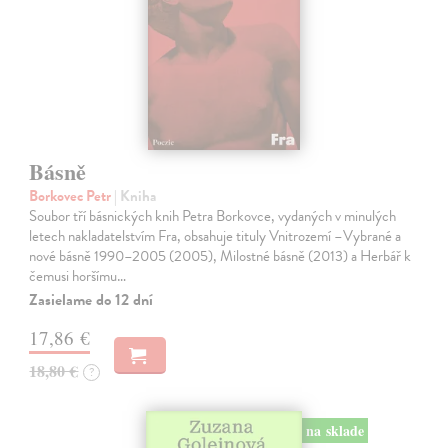
Básně
Borkovec Petr
| Kniha
Soubor tří básnických knih Petra Borkovce, vydaných v minulých
letech nakladatelstvím Fra, obsahuje tituly Vnitrozemí –Vybrané a
nové básně 1990–2005 (2005), Milostné básně (2013) a Herbář k
čemusi horšímu…
Zasielame do 12 dní
17,86 €
18,80 €
?
na sklade