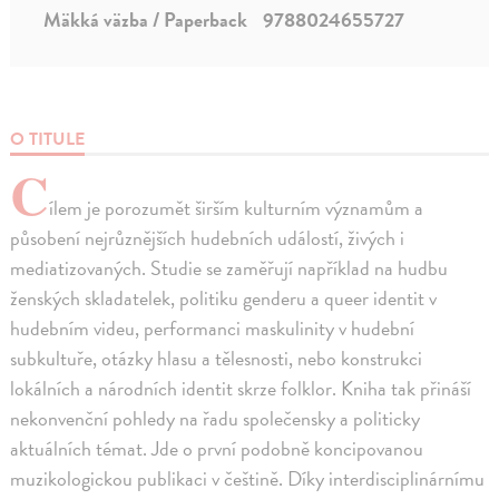
Mäkká väzba / Paperback
9788024655727
O TITULE
C
ílem je porozumět širším kulturním významům a
působení nejrůznějších hudebních událostí, živých i
mediatizovaných. Studie se zaměřují například na hudbu
ženských skladatelek, politiku genderu a queer identit v
hudebním videu, performanci maskulinity v hudební
subkultuře, otázky hlasu a tělesnosti, nebo konstrukci
lokálních a národních identit skrze folklor. Kniha tak přináší
nekonvenční pohledy na řadu společensky a politicky
aktuálních témat. Jde o první podobně koncipovanou
muzikologickou publikaci v češtině. Díky interdisciplinárnímu