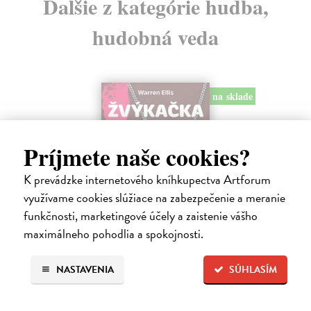
Ďalšie z kategórie hudba,
hudobná veda
na sklade
Príjmete naše cookies?
K prevádzke internetového kníhkupectva Artforum
využívame cookies slúžiace na zabezpečenie a meranie
funkčnosti, marketingové účely a zaistenie vášho
maximálneho pohodlia a spokojnosti.
Žvýkačka Niny Simone
Ellis Warren
| Kniha
NASTAVENIA
SÚHLASÍM
Ellisova kniha je neobvyklou literární poctou legendární jazzové
zpěvačce a pianistce Nině Simone. Světoznámý hudebník v ní vypráví
příběh zdánlivě bezvýznamného předmětu – žvýkačky, kterou