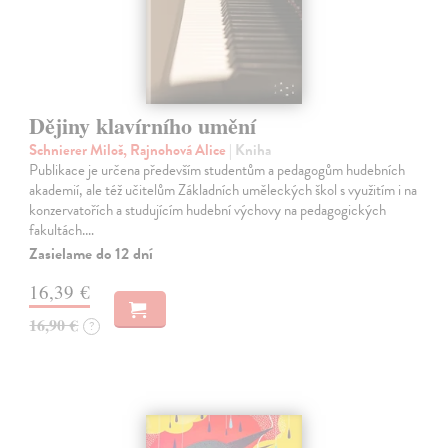
Dějiny klavírního umění
Schnierer Miloš, Rajnohová Alice
| Kniha
Publikace je určena především studentům a pedagogům hudebních
akademií, ale též učitelům Základních uměleckých škol s využitím i na
konzervatořích a studujícím hudební výchovy na pedagogických
fakultách.…
Zasielame do 12 dní
16,39 €
16,90 €
?