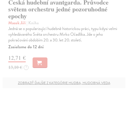
Česká hudební avantgarda. Průvodce
světem orchestru jedné pozoruhodné
epochy
Macek Jiří
| Kniha
Jedná se o popularizující hudebně historickou práci, typu kdysi velmi
vyhledávaného Světa orchestru Mirko Očadlíka. Jde o jeho
pokračování obdobím 20. a 30. let 20. století.
Zasielame do 12 dní
12,71 €
13,10 €
?
ZOBRAZIŤ ĎALŠIE Z KATEGÓRIE HUDBA, HUDOBNÁ VEDA