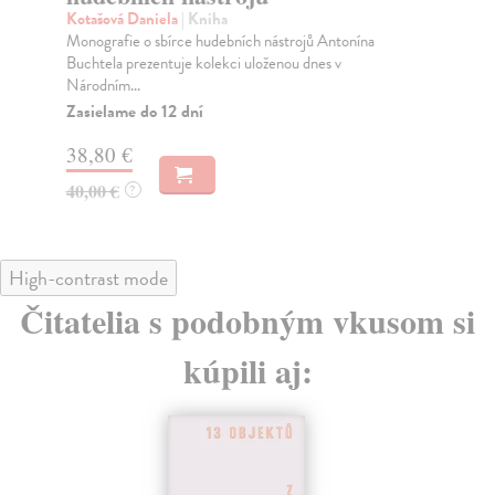
hea
Kotašová Daniela
| Kniha
sku
Monografie o sbírce hudebních nástrojů Antonína
Za
Buchtela prezentuje kolekci uloženou dnes v
Národním...
22
Zasielame do 12 dní
23
38,80 €
40,00 €
?
High-contrast mode
Čitatelia s podobným vkusom si
kúpili aj: