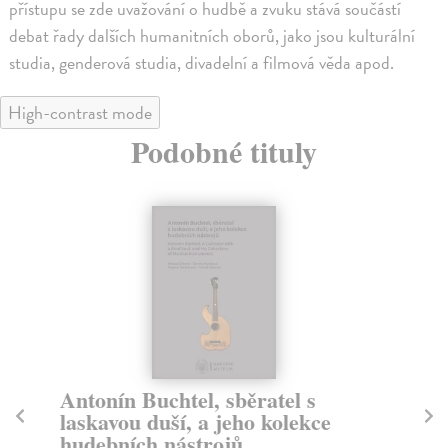
přístupu se zde uvažování o hudbě a zvuku stává součástí
debat řady dalších humanitních oborů, jako jsou kulturální
studia, genderová studia, divadelní a filmová věda apod.
High-contrast mode
Podobné tituly
Antonín Buchtel, sběratel s
In
laskavou duší, a jeho kolekce
Bu
hudebních nástrojů
Str