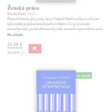
Ženská práce
Klusák Pavel
| Kniha
Popová historie, jak ji psaly ženy Chápání lidské tvorby a tvořivosti
bylo a stále je poznamenané patriarchátem. Co je pro muže
samozřejmostí, pro ženské autorky stále znamená výzvu a bitvu navíc.
Na sklade
21,38 €
22,50 €
?
na sklade