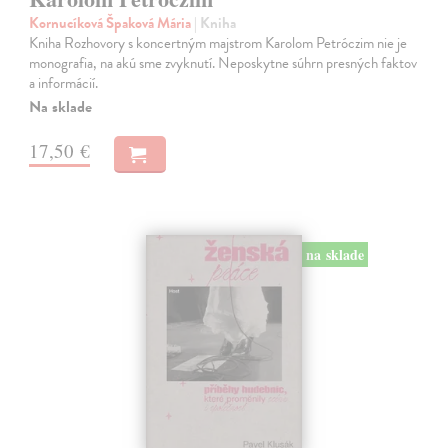
Kornucíková Špaková Mária
| Kniha
Kniha Rozhovory s koncertným majstrom Karolom Petróczim nie je
monografia, na akú sme zvyknutí. Neposkytne súhrn presných faktov
a informácií.
Na sklade
17,50 €
na sklade