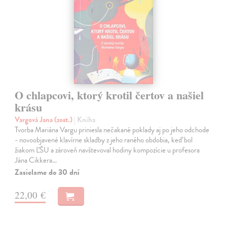
O chlapcovi, ktorý krotil čertov a našiel
krásu
Vargová Jana (zost.)
| Kniha
Tvorba Mariána Vargu priniesla nečakané poklady aj po jeho odchode
- novoobjavené klavírne skladby z jeho raného obdobia, keď bol
žiakom ĽŠU a zároveň navštevoval hodiny kompozície u profesora
Jána Cikkera…
Zasielame do 30 dní
22,00 €