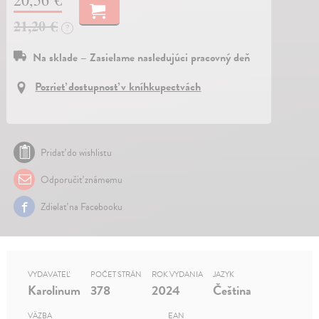
21,20 €
?
Na sklade – Zasielame nasledujúci pracovný deň
Pozrieť dostupnosť v kníhkupectvách
Pridať do wishlistu
Odporučiť známemu
Zdielať na Facebooku
VYDAVATEĽ
POČET STRÁN
ROK VYDANIA
JAZYK
Karolinum
378
2024
Čeština
VÄZBA
EAN