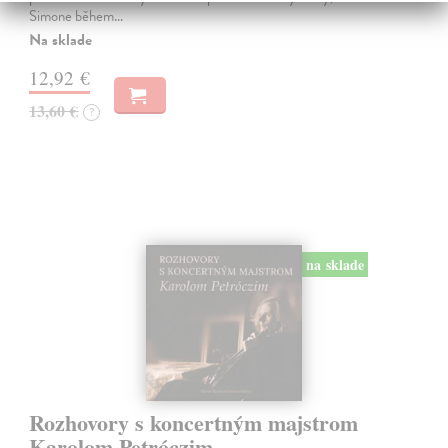
Simone během…
Na sklade
12,92 €
13,60 €
?
na sklade
Rozhovory s koncertným majstrom
Karolom Petróczim