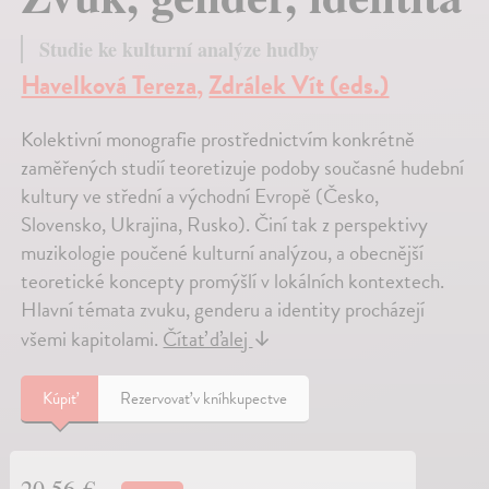
Studie ke kulturní analýze hudby
Havelková Tereza
,
Zdrálek Vít (eds.)
Kolektivní monografie prostřednictvím konkrétně
zaměřených studií teoretizuje podoby současné hudební
kultury ve střední a východní Evropě (Česko,
Slovensko, Ukrajina, Rusko). Činí tak z perspektivy
muzikologie poučené kulturní analýzou, a obecnější
teoretické koncepty promýšlí v lokálních kontextech.
Hlavní témata zvuku, genderu a identity procházejí
všemi kapitolami.
Čítať ďalej
↓
Kúpiť
Rezervovať v kníhkupectve
20,56 €