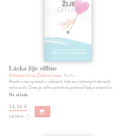
Láska žije offline
Halmkan Lívia, Žiaková Lucia
| Kniha
Mnohí z nás vyrastali v rodinách, kde sa o intímnych témach
nehovorilo. Dnes je veľmi potrebné prelomiť ľady a zmeniť to.
Na sklade
14,16 €
14,90 €
?