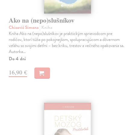
Ako na (nepo)slušníkov
Chicevič Simona
| Kniha
Kniha Ako na (nepo)slušníkov je praktickým sprievodcom pre
rodičov, ktorí túžia po pokojnejšom, spolupracujúcom a dôvernom
vzťahu so svojimi deťmi – bez kriku, trestov a večného opakovania sa.
Autorka…
Do 4 dní
16,90 €