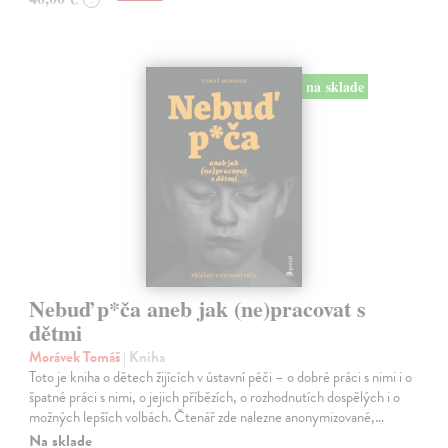
na sklade
Nebuď p*ča aneb jak (ne)pracovat s
dětmi
Morávek Tomáš
| Kniha
Toto je kniha o dětech žijících v ústavní péči – o dobré práci s nimi i o
špatné práci s nimi, o jejich příbězích, o rozhodnutích dospělých i o
možných lepších volbách. Čtenář zde nalezne anonymizované,…
Na sklade