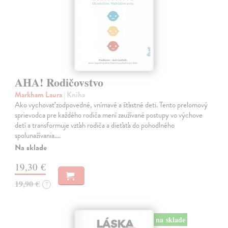
AHA! Rodičovstvo
Markham Laura
| Kniha
Ako vychovať zodpovedné, vnímavé a šťastné deti. Tento prelomový
sprievodca pre každého rodiča mení zaužívané postupy vo výchove
detí a transformuje vzťah rodiča a dieťaťa do pohodlného
spolunažívania.…
Na sklade
19,30 €
19,90 €
?
na sklade