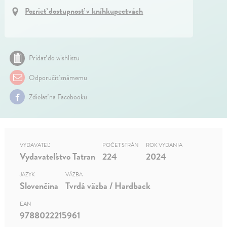
Pozrieť dostupnosť v kníhkupectvách
Pridať do wishlistu
Odporučiť známemu
Zdielať na Facebooku
VYDAVATEĽ
POČET STRÁN
ROK VYDANIA
Vydavateľstvo Tatran
224
2024
JAZYK
VÄZBA
Slovenčina
Tvrdá väzba / Hardback
EAN
9788022215961