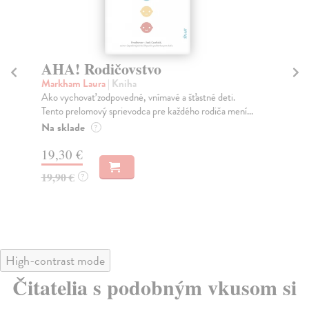
AHA! Rodičovstvo
Va
Markham Laura
| Kniha
Ph
Ako vychovať zodpovedné, vnímavé a šťastné deti.
Ako
Tento prelomový sprievodca pre každého rodiča mení...
žiť
Na sklade
Za
?
19,30 €
15
19,90 €
15
?
High-contrast mode
Čitatelia s podobným vkusom si