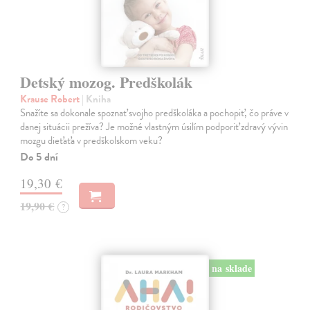
Detský mozog. Predškolák
Krause Robert
| Kniha
Snažíte sa dokonale spoznať svojho predškoláka a pochopiť, čo práve v
danej situácii prežíva? Je možné vlastným úsilím podporiť zdravý vývin
mozgu dieťaťa v predškolskom veku?
Do 5 dní
19,30 €
19,90 €
?
na sklade