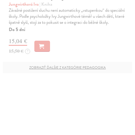
Jungwirthová Iva
| Kniha
Závažné postižení sluchu není automaticky „vstupenkou“ do speciální
školy. Podle psycholožky Ivy Jungwirthové téměř u všech dětí, které
špatně slyší, stojí za to pokusit se o integraci do běžné školy.
Do 5 dní
15,04 €
15,50 €
?
ZOBRAZIŤ ĎALŠIE Z KATEGÓRIE PEDAGOGIKA