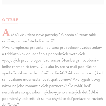
O TITULE
A
ké sú však tieto nové potreby? A prečo sú teraz také
odlišné, ako keď ste boli mladší?
Prvá komplexná príručka napísaná pre rodičov dvadsiatnikov
a tridsiatnikov od jedného z popredných svetových
vývojových psychológov, Laurencea Steinberga, rozoberá v
knihe rozmanité témy: Či a ako by ste sa mali podieľať na
vysokoškolskom vzdelaní vášho dieťaťa? Ako sa zachovať, keď
sa nečakane musí nasťahovať späť domov? Ako vyjadriť svoj
názor na jeho romantických partnerov? Čo robiť, keď
nesúhlasíte so spôsobom výchovy jeho vlastných detí? Aké
podmienky uplatniť, ak sa mu chystáte dať peniaze na rozbeh
do života?