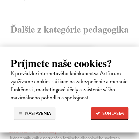
Ďalšie z kategórie pedagogika
na sklade
Príjmete naše cookies?
K prevádzke internetového kníhkupectva Artforum
využívame cookies slúžiace na zabezpečenie a meranie
funkčnosti, marketingové účely a zaistenie vášho
maximálneho pohodlia a spokojnosti.
NASTAVENIA
SÚHLASÍM
Ako byť rodičom dieťaťa s FASD
Brown Julia, Mather Mary
| Kniha
Jedna z mála kníh o poruchách fetálneho alkoholového spektra v