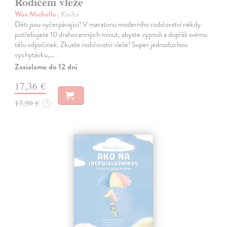
Rodičem vleže
Woo Michelle
| Kniha
Děti jsou vyčerpávající! V maratonu moderního rodičovství někdy
potřebujete 10 drahocenných minut, abyste vypnuli a dopřáli svému
tělu odpočinek. Zkuste rodičovství vleže! Super jednoduchou
vychytávku,…
Zasielame do 12 dní
17,36 €
17,90 €
?