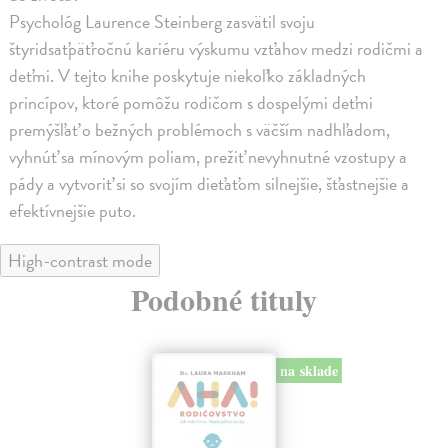
Psychológ Laurence Steinberg zasvätil svoju
štyridsaťpäťročnú kariéru výskumu vzťahov medzi rodičmi a
deťmi. V tejto knihe poskytuje niekoľko základných
princípov, ktoré pomôžu rodičom s dospelými deťmi
premýšľať o bežných problémoch s väčším nadhľadom,
vyhnúť sa mínovým poliam, prežiť nevyhnutné vzostupy a
pády a vytvoriť si so svojím dieťaťom silnejšie, šťastnejšie a
efektívnejšie puto.
High-contrast mode
Podobné tituly
na sklade