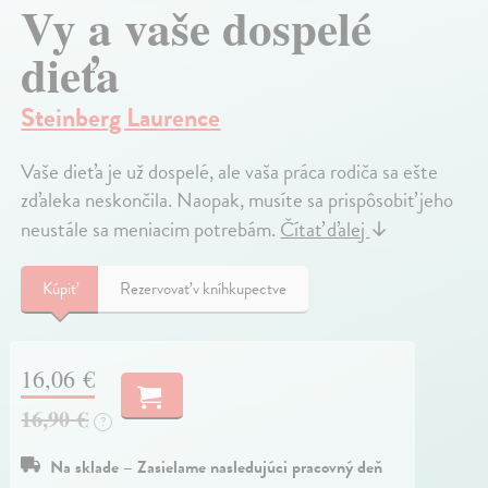
Vy a vaše dospelé
dieťa
Steinberg Laurence
Vaše dieťa je už dospelé, ale vaša práca rodiča sa ešte
zďaleka neskončila. Naopak, musíte sa prispôsobiť jeho
neustále sa meniacim potrebám.
Čítať ďalej
↓
Kúpiť
Rezervovať v kníhkupectve
16,06 €
16,90 €
?
Na sklade – Zasielame nasledujúci pracovný deň