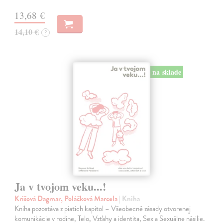
13,68 €
14,10 €
?
na sklade
Ja v tvojom veku...!
Krišová Dagmar, Poláčková Marcela
| Kniha
Kniha pozostáva z piatich kapitol – Všeobecné zásady otvorenej
komunikácie v rodine, Telo, Vzťahy a identita, Sex a Sexuálne násilie.