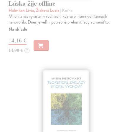
Láska žije offline
Halmkan Lívia, Žiaková Lucia
| Kniha
Mnohí z nás vyrastali v rodinách, kde sa o intímnych témach
nehovorilo. Dnes je veľmi potrebné prelomiť ľady a zmeniť to.
Na sklade
14,16 €
14,90 €
?