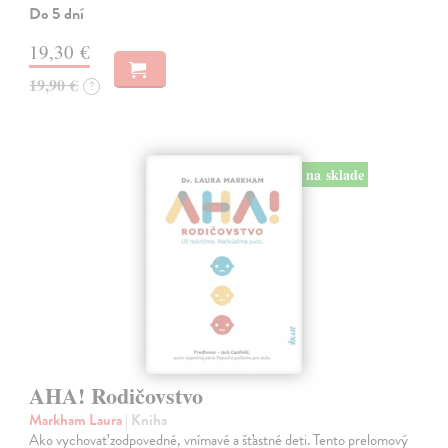
Do 5 dní
19,30 €
19,90 €
?
na sklade
AHA! Rodičovstvo
Markham Laura
| Kniha
Ako vychovať zodpovedné, vnímavé a šťastné deti. Tento prelomový