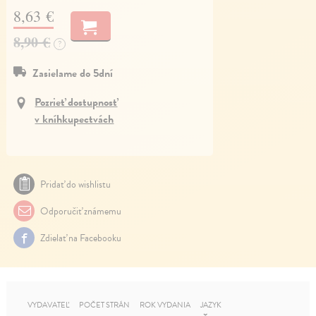
8,63 €
8,90 €
?
Zasielame do 5dní
Pozrieť dostupnosť
v kníhkupectvách
Pridať do wishlistu
Odporučiť známemu
Zdielať na Facebooku
VYDAVATEĽ
POČET STRÁN
ROK VYDANIA
JAZYK