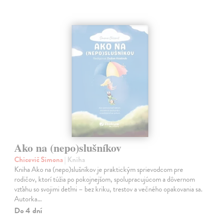
Ako na (nepo)slušníkov
Chicevič Simona
| Kniha
Kniha Ako na (nepo)slušníkov je praktickým sprievodcom pre
rodičov, ktorí túžia po pokojnejšom, spolupracujúcom a dôvernom
vzťahu so svojimi deťmi – bez kriku, trestov a večného opakovania sa.
Autorka…
Do 4 dní