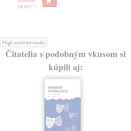
14,10 €
12
?
High-contrast mode
Čitatelia s podobným vkusom si
kúpili aj: