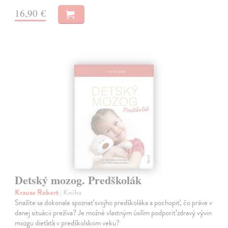
16,90 €
Detský mozog. Predškolák
Krause Robert
| Kniha
Snažíte sa dokonale spoznať svojho predškoláka a pochopiť, čo práve v
danej situácii prežíva? Je možné vlastným úsilím podporiť zdravý vývin
mozgu dieťaťa v predškolskom veku?