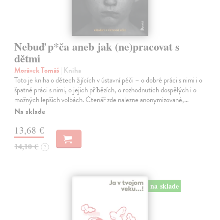
Nebuď p*ča aneb jak (ne)pracovat s
dětmi
Morávek Tomáš
| Kniha
Toto je kniha o dětech žijících v ústavní péči – o dobré práci s nimi i o
špatné práci s nimi, o jejich příbězích, o rozhodnutích dospělých i o
možných lepších volbách. Čtenář zde nalezne anonymizované,…
Na sklade
13,68 €
14,10 €
?
na sklade