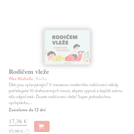
Rodičem vleže
Woo Michelle
| Kniha
Děti jsou vyčerpávající! V maratonu moderního rodičovství někdy
potřebujete 10 drahocenných minut, abyste vypnuli a dopřáli svému
tělu odpočinek. Zkuste rodičovství vleže! Super jednoduchou
vychytávku,…
Zasielame do 12 dní
17,36 €
17,90 €
?