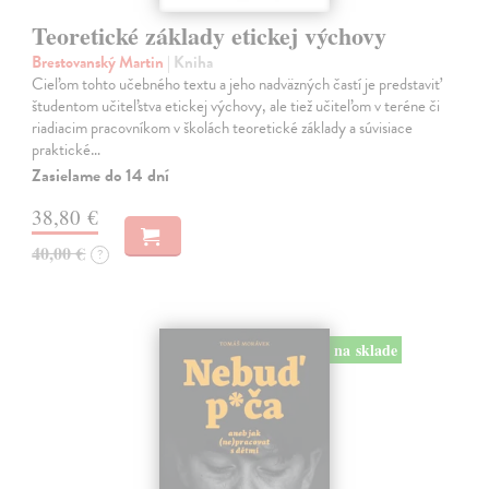
Teoretické základy etickej výchovy
Brestovanský Martin
| Kniha
Cieľom tohto učebného textu a jeho nadväzných častí je predstaviť
študentom učiteľstva etickej výchovy, ale tiež učiteľom v teréne či
riadiacim pracovníkom v školách teoretické základy a súvisiace
praktické…
Zasielame do 14 dní
38,80 €
40,00 €
?
na sklade