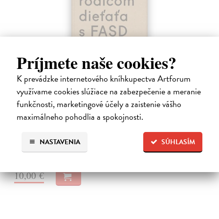
Príjmete naše cookies?
K prevádzke internetového kníhkupectva Artforum
Ako byť rodičom dieťaťa s FASD
využívame cookies slúžiace na zabezpečenie a meranie
funkčnosti, marketingové účely a zaistenie vášho
Brown Julia, Mather Mary
| Kniha
Jedna z mála kníh o poruchách fetálneho alkoholového spektra v
maximálneho pohodlia a spokojnosti.
slovenskom jazyku. Kniha nielen jasne a zrozumiteľne popisuje
problematiku FASD, ale ponúka aj konkrétne rady pri výchove detí s
touto diagnózou.…
NASTAVENIA
SÚHLASÍM
Na sklade
10,00 €