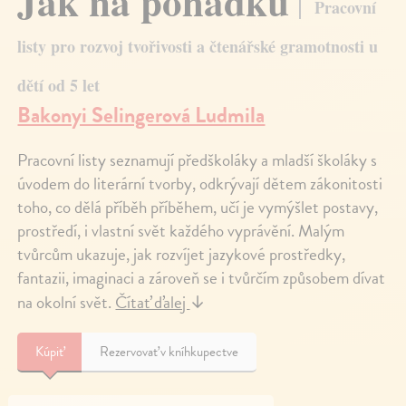
Jak na pohádku
Pracovní
listy pro rozvoj tvořivosti a čtenářské gramotnosti u
dětí od 5 let
Bakonyi Selingerová Ludmila
Pracovní listy seznamují předškoláky a mladší školáky s
úvodem do literární tvorby, odkrývají dětem zákonitosti
toho, co dělá příběh příběhem, učí je vymýšlet postavy,
prostředí, i vlastní svět každého vyprávění. Malým
tvůrcům ukazuje, jak rozvíjet jazykové prostředky,
fantazii, imaginaci a zároveň se i tvůrčím způsobem dívat
na okolní svět.
Čítať ďalej
↓
Kúpiť
Rezervovať v kníhkupectve