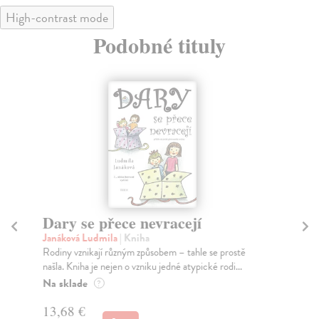
High-contrast mode
Podobné tituly
Dary se přece nevracejí
Ne
Janáková Ludmila
| Kniha
Hav
Rodiny vznikají různým způsobem – tahle se prostě
Umí
našla. Kniha je nejen o vzniku jedné atypické rodi...
bud
Na sklade
Za
?
13,68 €
12