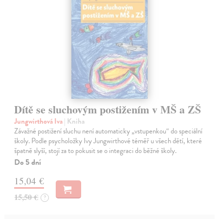
Dítě se sluchovým postižením v MŠ a ZŠ
Jungwirthová Iva
| Kniha
Závažné postižení sluchu není automaticky „vstupenkou“ do speciální
školy. Podle psycholožky Ivy Jungwirthové téměř u všech dětí, které
špatně slyší, stojí za to pokusit se o integraci do běžné školy.
Do 5 dní
15,04 €
15,50 €
?