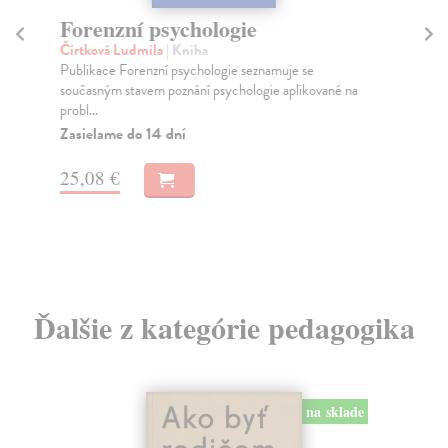
Forenzní psychologie
S
Čírtková Ludmila
| Kniha
Sel
Publikace Forenzní psychologie seznamuje se
Je 
současným stavem poznání psychologie aplikované na
bez
probl...
Do
Zasielame do 14 dní
14
25,08 €
15
Ďalšie z kategórie pedagogika
na sklade