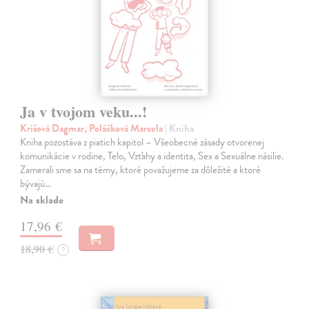
Ja v tvojom veku...!
Krišová Dagmar, Poláčková Marcela
| Kniha
Kniha pozostáva z piatich kapitol – Všeobecné zásady otvorenej
komunikácie v rodine, Telo, Vzťahy a identita, Sex a Sexuálne násilie.
Zamerali sme sa na témy, ktoré považujeme za dôležité a ktoré
bývajú…
Na sklade
17,96 €
18,90 €
?