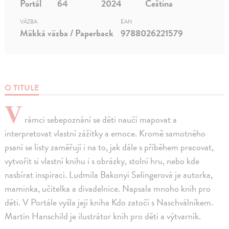
Portál
64
2024
Čeština
VÄZBA
EAN
Mäkká väzba / Paperback
9788026221579
O TITULE
V
rámci sebepoznání se děti naučí mapovat a
interpretovat vlastní zážitky a emoce. Kromě samotného
psaní se listy zaměřují i na to, jak dále s příběhem pracovat,
vytvořit si vlastní knihu i s obrázky, stolní hru, nebo kde
nasbírat inspiraci. Ludmila Bakonyi Selingerová je autorka,
maminka, učitelka a divadelnice. Napsala mnoho knih pro
děti. V Portále vyšla její kniha Kdo zatočí s Naschválníkem.
Martin Hanschild je ilustrátor knih pro děti a výtvarník.