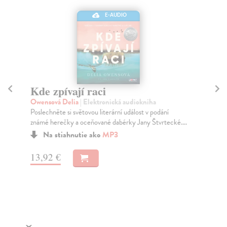
E-AUDIO
Kde zpívají raci
H
Owensová Delia
| Elektronická audiokniha
Mo
Poslechněte si světovou literární událost v podání
Dok
známé herečky a oceňované dabérky Jany Štvrtecké....
psy
vyh
Na stiahnutie ako
MP3
13,92 €
5,