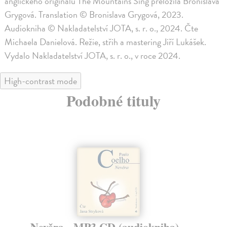
anglického originálu The Mountains Sing přeložila Bronislava
Grygová. Translation © Bronislava Grygová, 2023.
Audiokniha © Nakladatelství JOTA, s. r. o., 2024. Čte
Michaela Danielová. Režie, střih a mastering Jiří Lukášek.
Vydalo Nakladatelství JOTA, s. r. o., v roce 2024.
High-contrast mode
Podobné tituly
Nevěra - MP3 CD (audiokniha)
Z