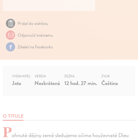
Pridať do wishlistu
Odporučiť známemu
Zdielať na Facebooku
VYDAVATEĽ
VERZIA
DĹŽKA
ZVUK
Jota
Neskrátená
12 hod. 27 min.
Čeština
O TITULE
P
ohnuté dějiny země sledujeme očima houževnaté Dieu