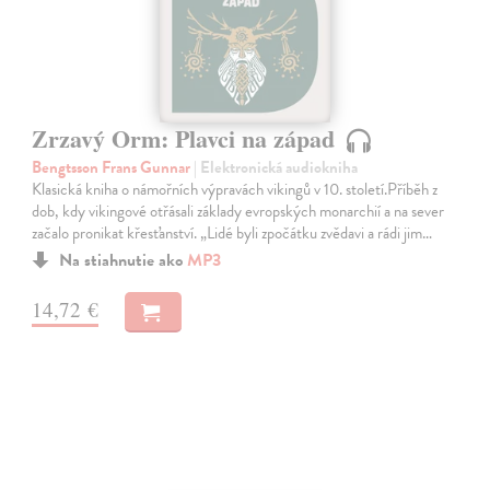
Zrzavý Orm: Plavci na západ
Bengtsson Frans Gunnar
| Elektronická audiokniha
Klasická kniha o námořních výpravách vikingů v 10. století.Příběh z
dob, kdy vikingové otřásali základy evropských monarchií a na sever
začalo pronikat křesťanství. „Lidé byli zpočátku zvědavi a rádi jim…
Na stiahnutie ako
MP3
14,72 €