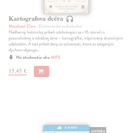
Kartografova dcéra
Marchant Clare
| Elektronická audiokniha
Nádherný historický príbeh odohrávajúci sa v 16. storočí o
pozoruhodnej a odvážnej žene – kartografke, inšpirovaný skutočnými
udalosťami. A tiež príbeh ženy zo súčasnosti, ktorá zo zatajeným
dychom objavuje…
Na stiahnutie ako
MP3
15,45 €
E-AUDIO
novinka