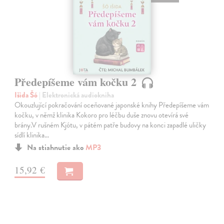
Předepíšeme vám kočku 2
Išida Šó
| Elektronická audiokniha
Okouzlující pokračování oceňované japonské knihy Předepíšeme vám
kočku, v němž klinika Kokoro pro léčbu duše znovu otevírá své
brány.V rušném Kjótu, v pátém patře budovy na konci zapadlé uličky
sídlí klinika…
Na stiahnutie ako
MP3
15,92 €