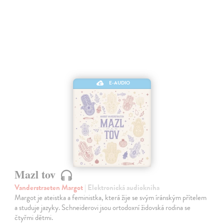
E-AUDIO
Mazl tov
Vanderstraeten Margot
| Elektronická audiokniha
Margot je ateistka a feministka, která žije se svým íránským přítelem
a studuje jazyky. Schneiderovi jsou ortodoxní židovská rodina se
čtyřmi dětmi.