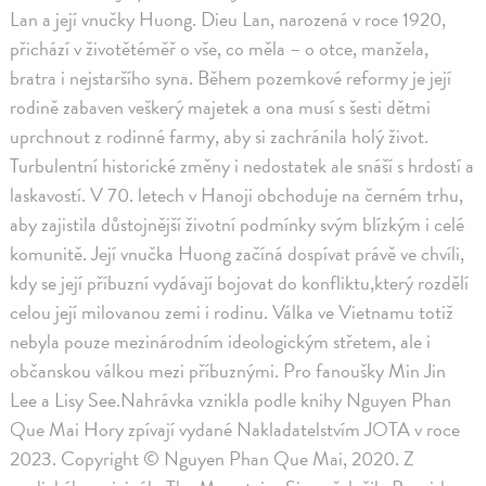
Lan a její vnučky Huong. Dieu Lan, narozená v roce 1920,
přichází v životětéměř o vše, co měla – o otce, manžela,
bratra i nejstaršího syna. Během pozemkové reformy je její
rodině zabaven veškerý majetek a ona musí s šesti dětmi
uprchnout z rodinné farmy, aby si zachránila holý život.
Turbulentní historické změny i nedostatek ale snáší s hrdostí a
laskavostí. V 70. letech v Hanoji obchoduje na černém trhu,
aby zajistila důstojnější životní podmínky svým blízkým i celé
komunitě. Její vnučka Huong začíná dospívat právě ve chvíli,
kdy se její příbuzní vydávají bojovat do konfliktu,který rozdělí
celou její milovanou zemi i rodinu. Válka ve Vietnamu totiž
nebyla pouze mezinárodním ideologickým střetem, ale i
občanskou válkou mezi příbuznými. Pro fanoušky Min Jin
Lee a Lisy See.Nahrávka vznikla podle knihy Nguyen Phan
Que Mai Hory zpívají vydané Nakladatelstvím JOTA v roce
2023. Copyright © Nguyen Phan Que Mai, 2020. Z