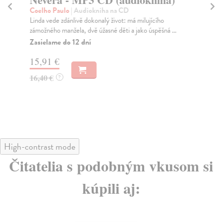
(
Coelho Paulo
| Audiokniha na CD
Linda vede zdánlivě dokonalý život: má milujícího
Pu
zámožného manžela, dvě úžasné děti a jako úspěšná ...
Víš
můž
Zasielame do 12 dní
Na
15,91 €
18
16,40 €
?
18
High-contrast mode
Čitatelia s podobným vkusom si
kúpili aj: