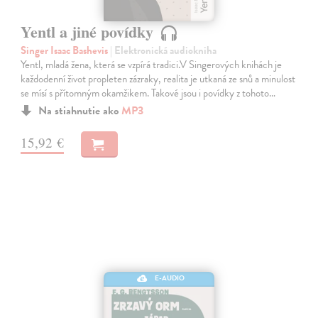
Yentl a jiné povídky
Singer Isaac Bashevis
| Elektronická audiokniha
Yentl, mladá žena, která se vzpírá tradici.V Singerových knihách je
každodenní život propleten zázraky, realita je utkaná ze snů a minulost
se mísí s přítomným okamžikem. Takové jsou i povídky z tohoto…
Na stiahnutie ako
MP3
15,92 €
E-AUDIO