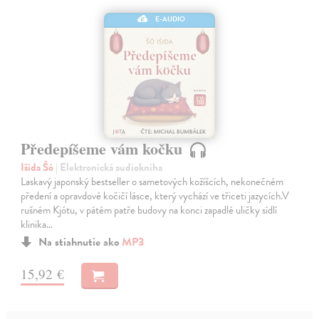
E-AUDIO
Předepíšeme vám kočku
Išida Šó
| Elektronická audiokniha
Laskavý japonský bestseller o sametových kožíšcích, nekonečném
předení a opravdové kočičí lásce, který vychází ve třiceti jazycích.V
rušném Kjótu, v pátém patře budovy na konci zapadlé uličky sídlí
klinika…
Na stiahnutie ako
MP3
15,92 €