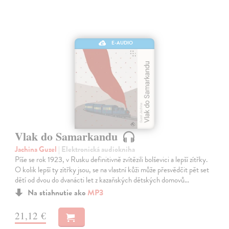
E-AUDIO
Vlak do Samarkandu
Jachina Guzel
| Elektronická audiokniha
Píše se rok 1923, v Rusku definitivně zvítězili bolševici a lepší zítřky.
O kolik lepší ty zítřky jsou, se na vlastní kůži může přesvědčit pět set
dětí od dvou do dvanácti let z kazaňských dětských domovů…
Na stiahnutie ako
MP3
21,12 €