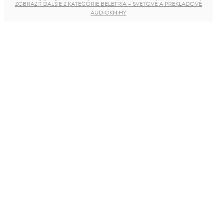
ZOBRAZIŤ ĎALŠIE Z KATEGÓRIE BELETRIA – SVETOVÉ A PREKLADOVÉ
AUDIOKNIHY