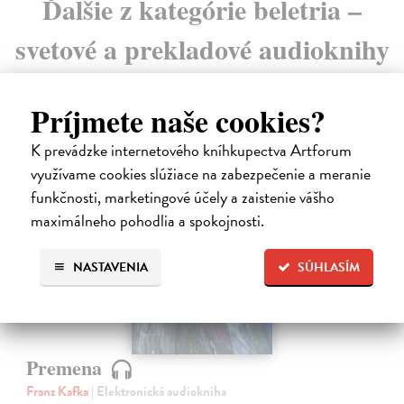
Ďalšie z kategórie beletria –
svetové a prekladové audioknihy
Príjmete naše cookies?
K prevádzke internetového kníhkupectva Artforum
využívame cookies slúžiace na zabezpečenie a meranie
funkčnosti, marketingové účely a zaistenie vášho
E-AUDIO
maximálneho pohodlia a spokojnosti.
NASTAVENIA
SÚHLASÍM
Premena
Franz Kafka
| Elektronická audiokniha