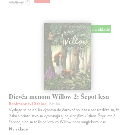
12,90 €
?
na sklade
Dievča menom Willow 2: Šepot lesa
Bohlmannová Sabine
| Kniha
Vydajte sa na ďalšiu výpravu do čarovného lesa a presvedčte sa, že
láska a priateľstvo sa vyrovnajú aj najsilnejším kúzlam. Štyri malé
čarodejnice sa tešia na leto vo Willowinom magickom lese.
Na sklade