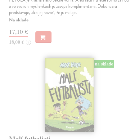
PEŤULA je krásna a ako pekne vonia! Ariol sedí v triede rovno za ňou
a vo svojich myšlienkach ju zasýpa komplimentami. Dokonca si
predstavuje, ako jej hovorí, že ju miluje.
Na sklade
17,10 €
18,00 €
?
na sklade
Malí futbalisti