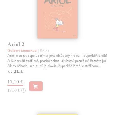
Ariol 2
Guibert Emmanuel
| Kniha
Ariol je tu zas a spolu s ním aj jeho obľúbený hrdina – Superkôň Erdži!
A Superkôň Erdži má, prosím pekne, aj vlastnú pesničku! Poznáte ju?
Ak by náhodou nie, tu sú jej slová: „Superkôň Erdži je strážcom…
Na sklade
17,10 €
18,00 €
?