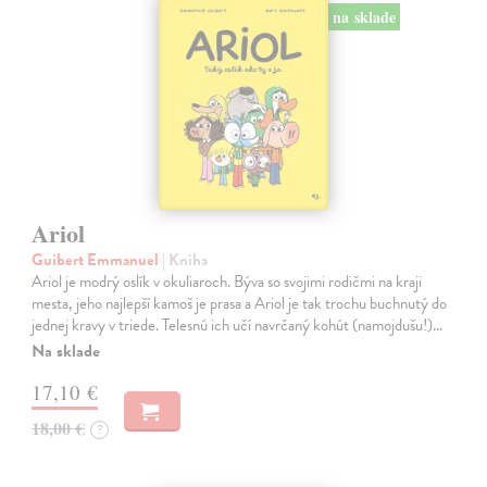
na sklade
Ariol
Guibert Emmanuel
| Kniha
Ariol je modrý oslík v okuliaroch. Býva so svojimi rodičmi na kraji
mesta, jeho najlepší kamoš je prasa a Ariol je tak trochu buchnutý do
jednej kravy v triede. Telesnú ich učí navrčaný kohút (namojdušu!)…
Na sklade
17,10 €
18,00 €
?