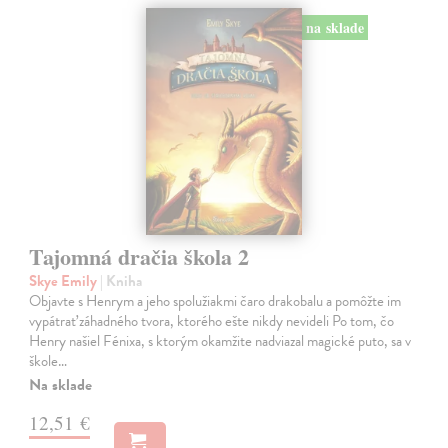
na sklade
Tajomná dračia škola 2
Skye Emily
| Kniha
Objavte s Henrym a jeho spolužiakmi čaro drakobalu a pomôžte im
vypátrať záhadného tvora, ktorého ešte nikdy nevideli Po tom, čo
Henry našiel Fénixa, s ktorým okamžite nadviazal magické puto, sa v
škole…
Na sklade
12,51 €