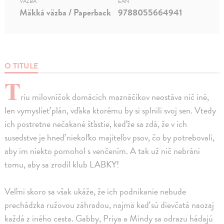
VÄZBA
EAN
Mäkká väzba / Paperback
9788055664941
O TITULE
T
riu milovníčok domácich maznáčikov neostáva nič iné,
len vymyslieť plán, vďaka ktorému by si splnili svoj sen. Vtedy
ich postretne nečakané šťastie, keďže sa zdá, že v ich
susedstve je hneď niekoľko majiteľov psov, čo by potrebovali,
aby im niekto pomohol s venčením. A tak už nič nebráni
tomu, aby sa zrodil klub LABKY!
Veľmi skoro sa však ukáže, že ich podnikanie nebude
prechádzka ružovou záhradou, najmä keď sú dievčatá naozaj
každá z iného cesta. Gabby, Priya a Mindy sa odrazu hádajú