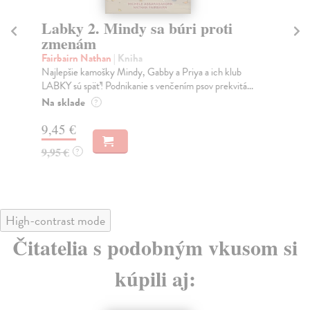
Labky 2. Mindy sa búri proti
S
zmenám
Po
Dan
Fairbairn Nathan
| Kniha
Pod
Najlepšie kamošky Mindy, Gabby a Priya a ich klub
LABKY sú späť! Podnikanie s venčením psov prekvitá...
Do
Na sklade
?
9,
9,45 €
9,
9,95 €
?
High-contrast mode
Čitatelia s podobným vkusom si
kúpili aj: