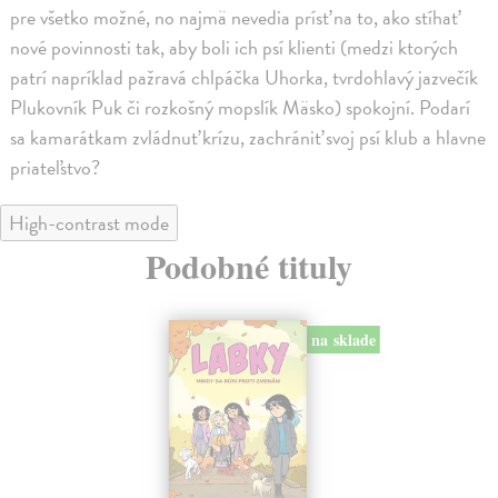
pre všetko možné, no najmä nevedia prísť na to, ako stíhať
nové povinnosti tak, aby boli ich psí klienti (medzi ktorých
patrí napríklad pažravá chlpáčka Uhorka, tvrdohlavý jazvečík
Plukovník Puk či rozkošný mopslík Mäsko) spokojní. Podarí
sa kamarátkam zvládnuť krízu, zachrániť svoj psí klub a hlavne
priateľstvo?
High-contrast mode
Podobné tituly
na sklade