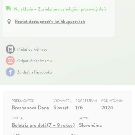
Na sklade – Zasielame nasledujúci pracovný deň
Pozrieť dostupnosť v kníhkupectvách
Pridať do wishlistu
Odporučiť známemu
Zdielať na Facebooku
PREKLADATEĽ
VYDAVATEĽ
POČET STRÁN
ROK VYDANIA
Brezňanová Dana
Slovart
176
2024
EDÍCIA
JAZYK
Beletria pre deti (7 – 9 rokov)
Slovenčina