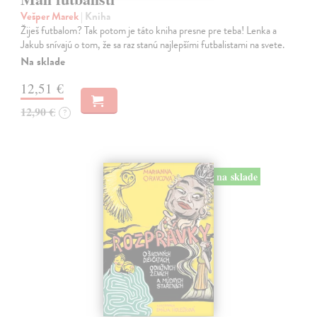
Vešper Marek
| Kniha
Žiješ futbalom? Tak potom je táto kniha presne pre teba! Lenka a
Jakub snívajú o tom, že sa raz stanú najlepšími futbalistami na svete.
Na sklade
12,51 €
12,90 €
?
na sklade