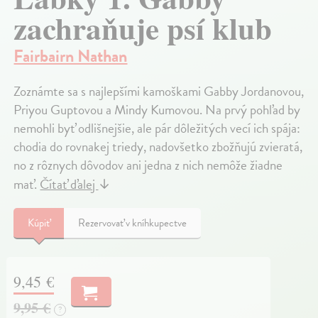
zachraňuje psí klub
Fairbairn Nathan
Zoznámte sa s najlepšími kamoškami Gabby Jordanovou,
Priyou Guptovou a Mindy Kumovou. Na prvý pohľad by
nemohli byť odlišnejšie, ale pár dôležitých vecí ich spája:
chodia do rovnakej triedy, nadovšetko zbožňujú zvieratá,
no z rôznych dôvodov ani jedna z nich nemôže žiadne
mať.
Čítať ďalej
↓
Kúpiť
Rezervovať v kníhkupectve
9,45 €
9,95 €
?