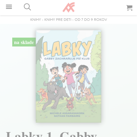
KNIHY
-
KNIHY PRE DETI
-
OD 7 DO 9 ROKOV
na sklade
Labky 1. Gabby