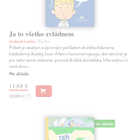
Ja to všetko zvládnem
Jecková Lenka
| Kniha
Príbeh je veselým a úprimným pohľadom druháha Adama na
každodenný školský život. Adam s humorom opisuje, aké náročné je
pre neho ranné vstávanie, povinná školská dochádzka, hŕba zošitov či
nové slovo…
Na sklade
11,64 €
12,00 €
?
na sklade