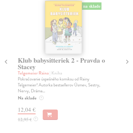
na sklade
Klub babysitteriek 2 - Pravda o
M
Stacey
Hl
Vyn
Telgemeier Raina
| Kniha
ma 
Pokračovanie úspešného komiksu od Rainy
Telgemeier! Autorka bestsellerov Úsmev, Sestry,
Do
Nervy, Dráma...
4,
Na sklade
?
4,
12,04 €
12,95 €
?