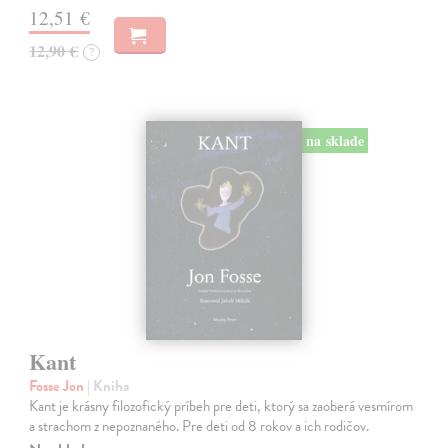
12,51 €
12,90 €
?
na sklade
Kant
Fosse Jon
| Kniha
Kant je krásny filozofický príbeh pre deti, ktorý sa zaoberá vesmírom
a strachom z nepoznaného. Pre deti od 8 rokov a ich rodičov.