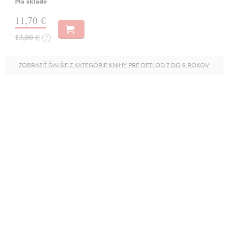
Na sklade
11,70 €
13,00 €
?
ZOBRAZIŤ ĎALŠIE Z KATEGÓRIE KNIHY PRE DETI OD 7 DO 9 ROKOV