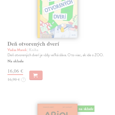
Deň otvorených dverí
Vadas Marek
| Kniha
Deň otvorených dverí je vždy veľká sláva. O to viac, ak ide o ZOO.
Na sklade
16,06 €
16,90 €
?
na sklade