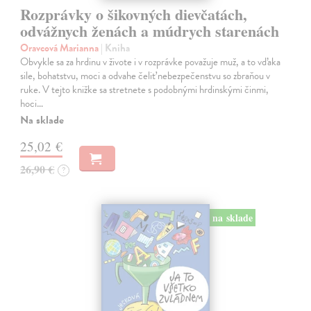
Rozprávky o šikovných dievčatách,
odvážnych ženách a múdrych starenách
Oravcová Marianna
| Kniha
Obvykle sa za hrdinu v živote i v rozprávke považuje muž, a to vďaka
sile, bohatstvu, moci a odvahe čeliť nebezpečenstvu so zbraňou v
ruke. V tejto knižke sa stretnete s podobnými hrdinskými činmi,
hoci…
Na sklade
25,02 €
26,90 €
?
na sklade