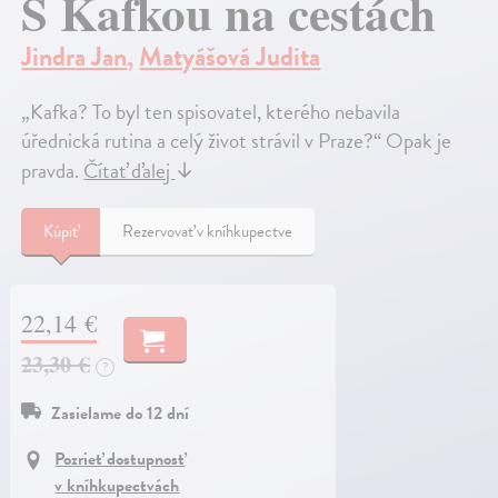
S Kafkou na cestách
Jindra Jan
,
Matyášová Judita
„Kafka? To byl ten spisovatel, kterého nebavila
úřednická rutina a celý život strávil v Praze?“ Opak je
pravda.
Čítať ďalej
↓
Kúpiť
Rezervovať v kníhkupectve
22,14 €
23,30 €
?
Zasielame do 12 dní
Pozrieť dostupnosť
v kníhkupectvách