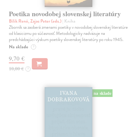
Poetika novodobej slovenskej literatúry
Bílik René, Zajac Peter (eds.)
| Kniha
Zborník sa zaoberá zmenami poetiky v novodobej slovenskej literatúre
od klasicizmu po súčasnosť. Metodologicky nadväzuje na
predchádzajúci výskum poetiky slovenskej literatúry po roku 1945.
Na sklade
?
9,70 €
10,00 €
?
na sklade