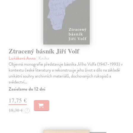
Ztracený básník Jiří Volf
Luňáková Anna
| Kniha
Objevná monografie představuje básníka Jiřího Volfa (1947–1993) v
kontextu české literatury a rekonstruuje jeho život a dílo na základě
unikátní souhry archivních materiálů, dochovaných rukopisů a
svědectví…
Zasielame do 12 dní
17,75 €
18,30 €
?