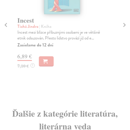
Incest
Po
Tichá Jindra
| Kniha
Jin
Incest mezi blízce příbuznými osobami je ve většině
Kni
etnik odsuzován. Přesto lidstvo provází již od e...
jih
Zasielame do 12 dní
Na
6,89 €
19
7,10 €
19
?
Ďalšie z kategórie literatúra,
literárna veda