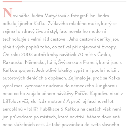
N
ovinářka Judita Matyášová a fotograf Jan Jindra
odhalují jiného Kafku. Zvídavého mladého muže, který se
zajímal o zdravý životní styl, fascinovala ho moderní
technologie a velmi rád cestoval. Jeho cestovní deníky jsou
plné živých popisů toho, co zažíval při objevování Evropy.
Od roku 2003 autoři knihy navštívili 70 míst v Česku,
Rakousku, Německu, Itálii, Švýcarsku a Francii, která jsou s
Kafkou spojená. Jednotlivé lokality vypátrali podle indicií v
autorových denících a dopisech. Zajímalo je, proč se Kafka
vydal mezi vyznavače nudismu do německého Jungbornu
nebo co ho zaujalo během návštěvy Paříže. Kupodivu nikoliv
Eiffelova věž, ale jízda metrem! A proč jej fascinoval let
aeroplánů v Itálii? Publikace S Kafkou na cestách však není
jen průvodcem po místech, která navštívil během dovolené
nebo služebních cest. Je také pozvánkou do světa slavného