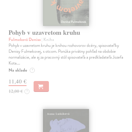
Pohyb v uzavretom kruhu
Fulmeková Denisa
| Kniha
Pohyb v uzavretom kruhu je knihou rozhovorov dcéry, spisovateľky
Denisy Fulmekovej, s otcom. Ponúka privátny pohľad na obdobie
normalizácie, ale aj za pracovný stôl spisovateľa a predkladateľa Jozefa
Kota.…
Na sklade
?
11,40 €
12,00 €
?