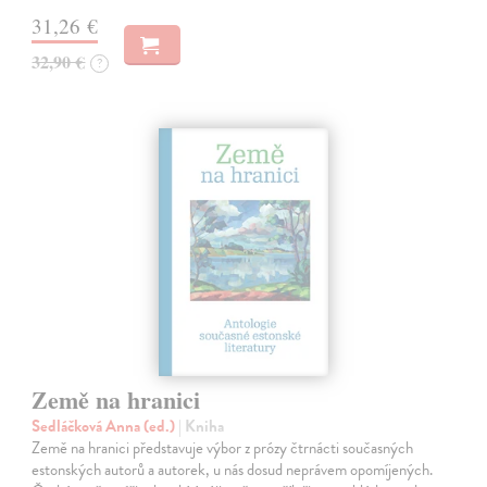
31,26 €
32,90 €
?
Země na hranici
Sedláčková Anna (ed.)
| Kniha
Země na hranici představuje výbor z prózy čtrnácti současných
estonských autorů a autorek, u nás dosud neprávem opomíjených.