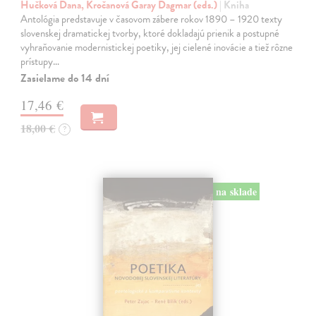
Hučková Dana, Kročanová Garay Dagmar (eds.)
| Kniha
Antológia predstavuje v časovom zábere rokov 1890 – 1920 texty
slovenskej dramatickej tvorby, ktoré dokladajú prienik a postupné
vyhraňovanie modernistickej poetiky, jej cielené inovácie a tiež rôzne
prístupy…
Zasielame do 14 dní
17,46 €
18,00 €
?
na sklade