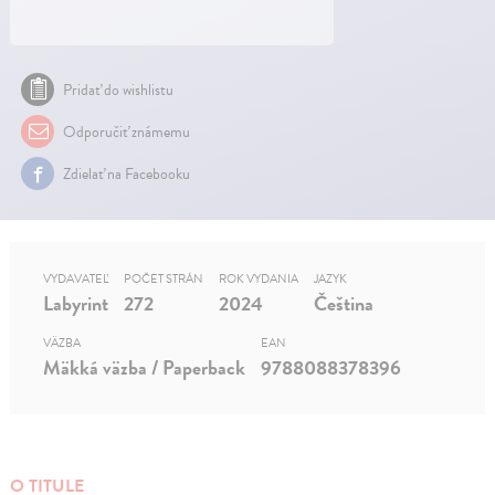
Pridať do wishlistu
Odporučiť známemu
Zdielať na Facebooku
VYDAVATEĽ
POČET STRÁN
ROK VYDANIA
JAZYK
Labyrint
272
2024
Čeština
VÄZBA
EAN
Mäkká väzba / Paperback
9788088378396
O TITULE