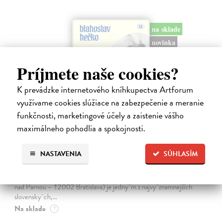
na sklade
novinka
Príjmete naše cookies?
K prevádzke internetového kníhkupectva Artforum
využívame cookies slúžiace na zabezpečenie a meranie
funkčnosti, marketingové účely a zaistenie vášho
maximálneho pohodlia a spokojnosti.
Dobrodružstvo prekladu
NASTAVENIA
SÚHLASÍM
Hečko Blahoslav
| Kniha
„Nádherná kniha o úskaliach prekladateľského remesla a bohatstve
nášho jazyka.“ Adam Berka, vydavateľ Blahoslav Hečko (*1915 Suchá
nad Parnou – †2002 Bratislava) je jedny´m z najvy´znamnejších
slovensky´ch,…
Na sklade
?