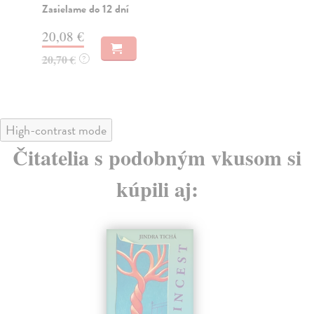
pro
Zasielame do 12 dní
Na
20,08 €
27
20,70 €
?
28
High-contrast mode
Čitatelia s podobným vkusom si
kúpili aj: