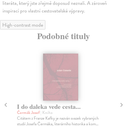
literáta, který jste zřejmě doposud neznali. A zároveň
inspirací pro vlastní cestovatelské výpravy.
High-contrast mode
Podobné tituly
I do daleka vede cesta...
Dv
li
Čermák Josef
| Kniha
Citátem z Franze Kafky je nazván svazek vybraných
No
studií Josefa Čermáka, literárního historika a kom...
Dva