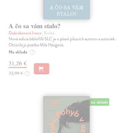
A čo sa vám stalo?
Dobrakovová Ivana
| Kniha
Nová edícia bibliofílií SLC je o písaní píšucich autorov a autoriek.
Otvorila ju poetka Mila Haugová.
Na sklade
?
31,26 €
32,90 €
?
na sklade