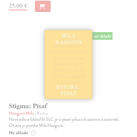
25,00 €
na sklade
Stigma: Písať
Haugová Mila
| Kniha
Nová edícia bibliofílií SLC je o písaní píšucich autorov a autoriek.
Otvára ju poetka Mila Haugová.
Na sklade
?