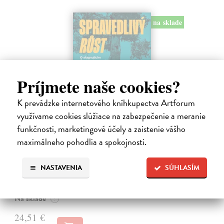
na sklade
Príjmete naše cookies?
K prevádzke internetového kníhkupectva Artforum
využívame cookies slúžiace na zabezpečenie a meranie
funkčnosti, marketingové účely a zaistenie vášho
maximálneho pohodlia a spokojnosti.
Spravedlivý růst
Prokop Daniel
| Kniha
Rovné šance, efektivní reformy a prosperita širší společnosti jako lék
NASTAVENIA
SÚHLASÍM
na politickou strnulost Česko si udržuje spoustu drahých
nespravedlností. Chudé děti mají malou šanci získat kvalitní vzdělání.
Na sklade
?
24,51 €