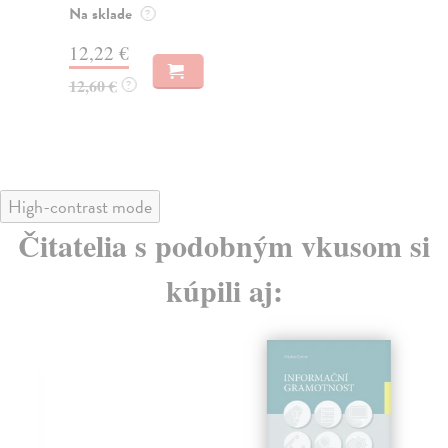
je 
Na sklade
?
Za
12,22 €
10
12,60 €
?
10
High-contrast mode
Čitatelia s podobným vkusom si
kúpili aj: