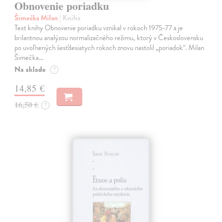
Obnovenie poriadku
Šimečka Milan
| Kniha
Text knihy Obnovenie poriadku vznikal v rokoch 1975-77 a je
brilantnou analýzou normalizačného režimu, ktorý v Československu
po uvoľnených šesťdesiatych rokoch znovu nastolil „poriadok“. Milan
Šimečka…
Na sklade
?
14,85 €
16,50 €
?