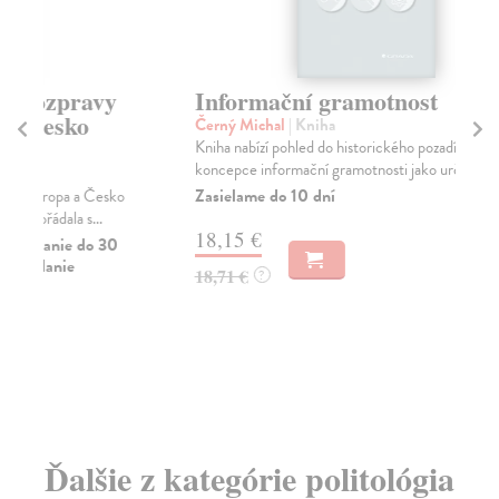
Informační gramotnost
No
Černý Michal
| Kniha
Ko
Kniha nabízí pohled do historického pozadí formulování
Kni
koncepce informační gramotnosti jako určitého...
met
Zasielame do 10 dní
Do
18,15 €
18
18,71 €
18
?
Ďalšie z kategórie politológia