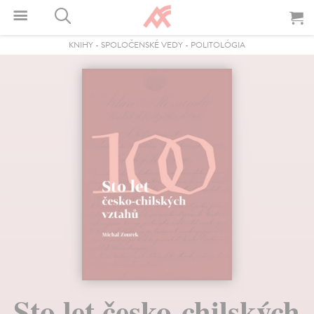
KNIHY
-
SPOLOČENSKÉ VEDY
-
POLITOLÓGIA
Sto let česko-chilských