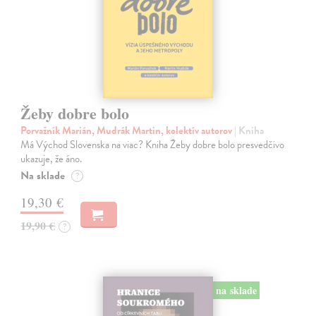
Žeby dobre bolo
Porvažník Marián, Mudrák Martin, kolektív autorov
| Kniha
Má Východ Slovenska na viac? Kniha Žeby dobre bolo presvedčivo
ukazuje, že áno.
Na sklade
?
19,30 €
19,90 €
?
na sklade