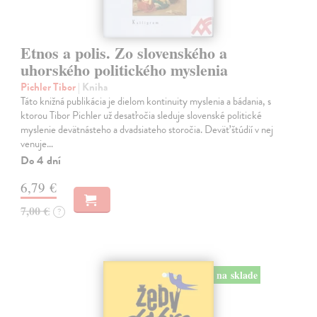
Etnos a polis. Zo slovenského a
uhorského politického myslenia
Pichler Tibor
| Kniha
Táto knižná publikácia je dielom kontinuity myslenia a bádania, s
ktorou Tibor Pichler už desaťročia sleduje slovenské politické
myslenie devätnásteho a dvadsiateho storočia. Deväť štúdií v nej
venuje…
Do 4 dní
6,79 €
7,00 €
?
na sklade