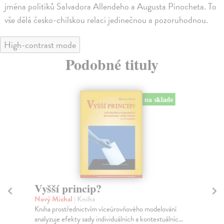
jména politiků Salvadora Allendeho a Augusta Pinocheta. To
vše dělá česko-chilskou relaci jedinečnou a pozoruhodnou.
High-contrast mode
Podobné tituly
na sklade
Vyšší princip?
Po
s
Nový Michal
| Kniha
Kniha prostřednictvím víceúrovňového modelování
Ku
analyzuje efekty sady individuálních a kontextuálníc...
Kni