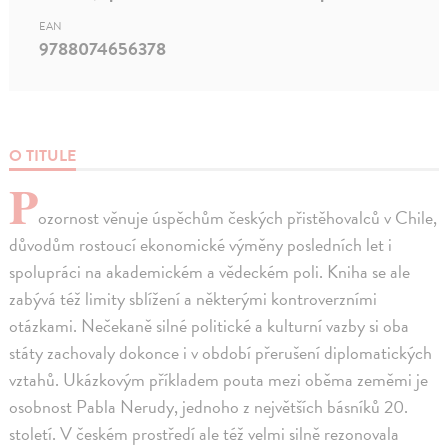
EAN
9788074656378
O TITULE
P
ozornost věnuje úspěchům českých přistěhovalců v Chile,
důvodům rostoucí ekonomické výměny posledních let i
spolupráci na akademickém a vědeckém poli. Kniha se ale
zabývá též limity sblížení a některými kontroverzními
otázkami. Nečekaně silné politické a kulturní vazby si oba
státy zachovaly dokonce i v období přerušení diplomatických
vztahů. Ukázkovým příkladem pouta mezi oběma zeměmi je
osobnost Pabla Nerudy, jednoho z největších básníků 20.
století. V českém prostředí ale též velmi silně rezonovala