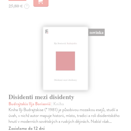
25,80 €
?
novinka
Disidenti mezi disidenty
Budrajtskis Ilja Borisovič
| Kniha
Kniha Ilji Budrajtskise (* 1981) je působivou mozaikou esejů, studií a
úvah, v nichž autor mapuje historii, místo, tradici a roli disidentského
hnutí v moderních sovětských a ruských dějinách. Nabízí však…
Zasielame do 12 dní