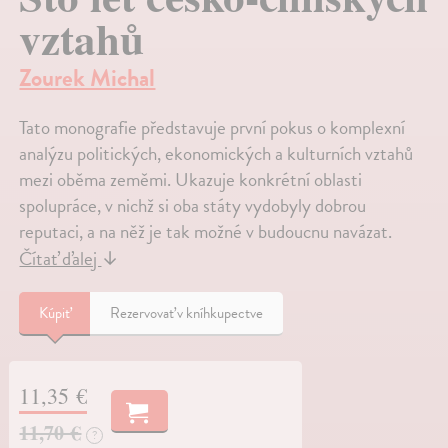
vztahů
Zourek Michal
Tato monografie představuje první pokus o komplexní
analýzu politických, ekonomických a kulturních vztahů
mezi oběma zeměmi. Ukazuje konkrétní oblasti
spolupráce, v nichž si oba státy vydobyly dobrou
reputaci, a na něž je tak možné v budoucnu navázat.
Čítať ďalej
↓
Kúpiť
Rezervovať v kníhkupectve
11,35 €
11,70 €
?