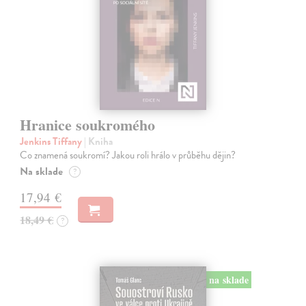
Hranice soukromého
Jenkins Tiffany
| Kniha
Co znamená soukromí? Jakou roli hrálo v průběhu dějin?
Na sklade
?
17,94 €
18,49 €
?
na sklade