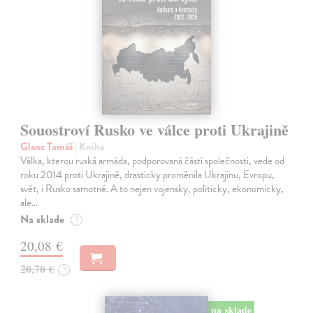
Souostroví Rusko ve válce proti Ukrajině
Glanc Tomáš
| Kniha
Válka, kterou ruská armáda, podporovaná částí společnosti, vede od
roku 2014 proti Ukrajině, drasticky proměnila Ukrajinu, Evropu,
svět, i Rusko samotné. A to nejen vojensky, politicky, ekonomicky,
ale…
Na sklade
?
20,08 €
20,70 €
?
na sklade