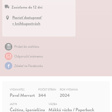
Zasielame do 12 dní
Pozrieť dostupnosť
v kníhkupectvách
Pridať do wishlistu
Odporučiť známemu
Zdielať na Facebooku
VYDAVATEĽ
POČET STRÁN
ROK VYDANIA
Pavel Mervart
344
2024
JAZYK
VÄZBA
Čeština, španielčina
Mäkká väzba / Paperback