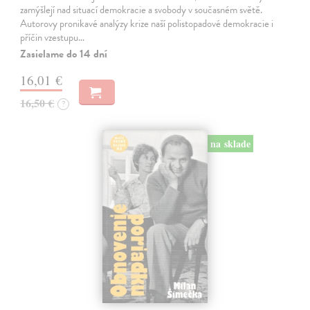
zamýšlejí nad situací demokracie a svobody v současném světě.
Autorovy pronikavé analýzy krize naší polistopadové demokracie i
příčin vzestupu…
Zasielame do 14 dní
16,01 €
16,50 €
?
na sklade