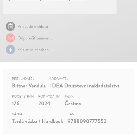
Pridať do wishlistu
Odporučiť známemu
Zdielať na Facebooku
PREKLADATEĽ
VYDAVATEĽ
Bittner Vendula
IDEA Družstevní nakladatelství
POČET STRÁN
ROK VYDANIA
JAZYK
176
2024
Čeština
VÄZBA
EAN
Tvrdá väzba / Hardback
9788090777552