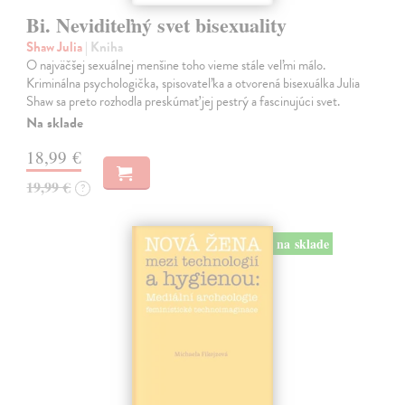
Bi. Neviditeľný svet bisexuality
Shaw Julia
| Kniha
O najväčšej sexuálnej menšine toho vieme stále veľmi málo.
Kriminálna psychologička, spisovateľka a otvorená bisexuálka Julia
Shaw sa preto rozhodla preskúmať jej pestrý a fascinujúci svet.
Na sklade
18,99 €
19,99 €
?
na sklade