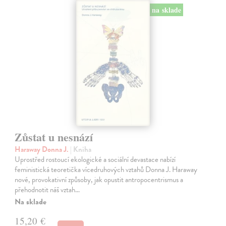
na sklade
Zůstat u nesnází
Haraway Donna J.
| Kniha
Uprostřed rostoucí ekologické a sociální devastace nabízí
feministická teoretička vícedruhových vztahů Donna J. Haraway
nové, provokativní způsoby, jak opustit antropocentrismus a
přehodnotit náš vztah…
Na sklade
15,20 €