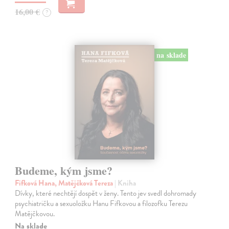
16,00 €
?
na sklade
Budeme, kým jsme?
Fifková Hana, Matějčková Tereza
| Kniha
Dívky, které nechtějí dospět v ženy. Tento jev svedl dohromady
psychiatričku a sexuoložku Hanu Fifkovou a filozofku Terezu
Matějčkovou.
Na sklade