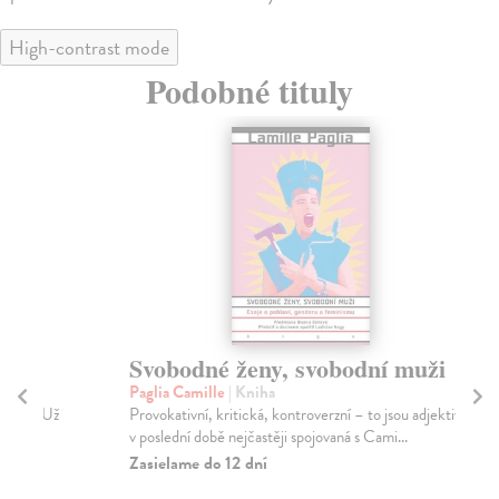
High-contrast mode
Podobné tituly
Svobodné ženy, svobodní muži
C
Paglia Camille
| Kniha
Bo
Provokativní, kritická, kontroverzní – to jsou adjektiva
Joa
v poslední době nejčastěji spojovaná s Cami...
zab
Zasielame do 12 dní
Za