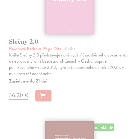
Slečny 2.0
Baronová Barbora, Pepe Dita
| Kniha
Kniha Slečny 2.0 představuje nové vydání časosběrného dokumentu
o neprovdany´ch a bezdětny´ch ženách v Česku, poprvé
publikovaného v roce 2012, nyní aktualizovaného do roku 2025, v
minulosti též oceněného…
Zasielame do 21 dní
36,20 €
na sklade