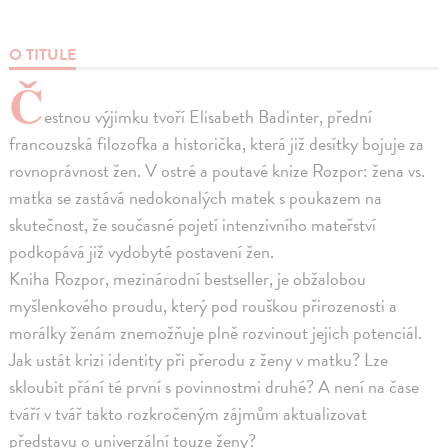
O TITULE
Č
estnou výjimku tvoří Elisabeth Badinter, přední
francouzská filozofka a historička, která již desítky bojuje za
rovnoprávnost žen. V ostré a poutavé knize Rozpor: žena vs.
matka se zastává nedokonalých matek s poukazem na
skutečnost, že současné pojetí intenzivního mateřství
podkopává již vydobyté postavení žen.
Kniha Rozpor, mezinárodní bestseller, je obžalobou
myšlenkového proudu, který pod rouškou přirozenosti a
morálky ženám znemožňuje plně rozvinout jejich potenciál.
Jak ustát krizi identity při přerodu z ženy v matku? Lze
skloubit přání té první s povinnostmi druhé? A není na čase
tváří v tvář takto rozkročeným zájmům aktualizovat
představu o univerzální touze ženy?