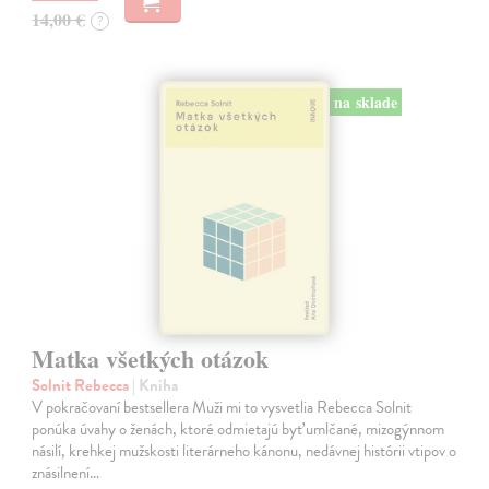
14,00 €
?
na sklade
Matka všetkých otázok
Solnit Rebecca
| Kniha
V pokračovaní bestsellera Muži mi to vysvetlia Rebecca Solnit
ponúka úvahy o ženách, ktoré odmietajú byť umlčané, mizogýnnom
násilí, krehkej mužskosti literárneho kánonu, nedávnej histórii vtipov o
znásilnení…