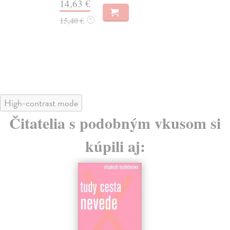
14,63 €
15
15,40 €
15
?
High-contrast mode
Čitatelia s podobným vkusom si
kúpili aj: