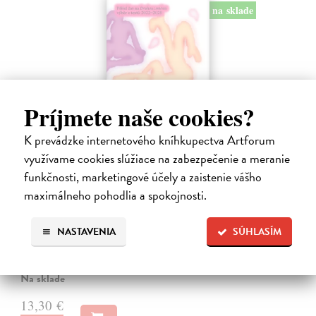
na sklade
Príjmete naše cookies?
K prevádzke internetového kníhkupectva Artforum
využívame cookies slúžiace na zabezpečenie a meranie
funkčnosti, marketingové účely a zaistenie vášho
Přišel čas na Druhou: směnu
maximálneho pohodlia a spokojnosti.
kolektív autorov
| Kniha
Nezávislý feministický magazín Druhá : směna přináší čtenářstvu
NASTAVENIA
SÚHLASÍM
sebrané texty z prvních třech let svého fungování. V jednadvaceti
vybraných esejích, devíti básních a desítkách doprovodných ilustrací
kniha…
Na sklade
13,30 €