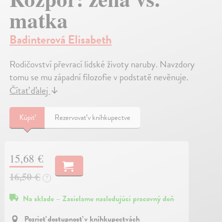
matka
Badinterová Elisabeth
Rodičovství převrací lidské životy naruby. Navzdory
tomu se mu západní filozofie v podstatě nevěnuje.
Čítať ďalej
↓
Kúpiť
Rezervovať v kníhkupectve
15,68 €
16,50 €
?
Na sklade – Zasielame nasledujúci pracovný deň
Pozrieť dostupnosť v kníhkupectvách