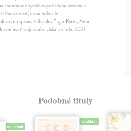
nie spomienok vyvoláva potlačené emócie a
eľ snaží zistiť, čo sa pokazilo.
aktorkou spisovateľov ako Etgar Keret, Amir
o milovať svoju dcéru získala v roku 2021
Podobné tituly
na sklade
na sklade