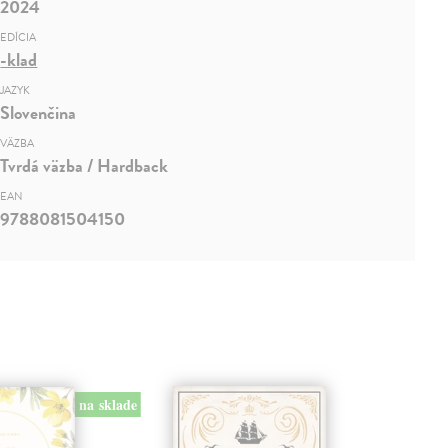
2024
EDÍCIA
-klad
JAZYK
Slovenčina
VÄZBA
Tvrdá väzba / Hardback
EAN
9788081504150
na sklade