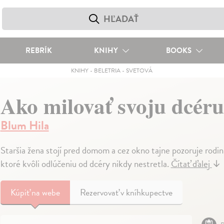
REBRÍK
KNIHY
BOOKS
KNIHY
-
BELETRIA
-
SVETOVÁ
Ako milovať svoju dcéru
Blum Hila
Staršia žena stojí pred domom a cez okno tajne pozoruje rodin
ktoré kvôli odlúčeniu od dcéry nikdy nestretla.
Čítať ďalej
↓
Kúpiť
na webe
Rezervovať v kníhkupectve