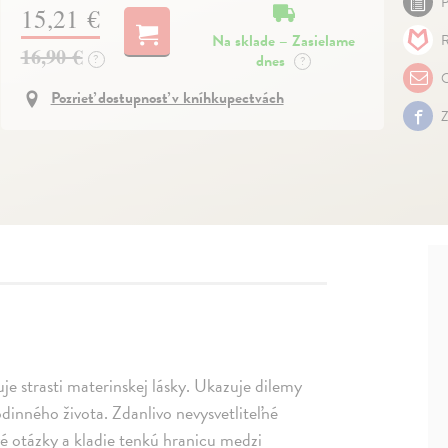
P
15,21 €
Na sklade – Zasielame
R
16,90 €
dnes
?
?
O
Pozrieť dostupnosť v kníhkupectvách
Z
uje strasti materinskej lásky. Ukazuje dilemy
odinného života. Zdanlivo nevysvetliteľné
 otázky a kladie tenkú hranicu medzi