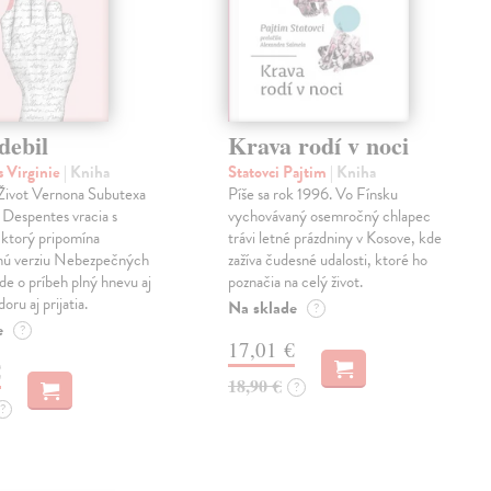
debil
Krava rodí v noci
 Virginie
| Kniha
Statovci Pajtim
| Kniha
i Život Vernona Subutexa
Píše sa rok 1996. Vo Fínsku
e Despentes vracia s
vychovávaný osemročný chlapec
ktorý pripomína
trávi letné prázdniny v Kosove, kde
snú verziu Nebezpečných
zažíva čudesné udalosti, ktoré ho
Ide o príbeh plný hnevu aj
poznačia na celý život.
oru aj prijatia.
Na sklade
?
e
?
17,01 €
€
18,90 €
?
?