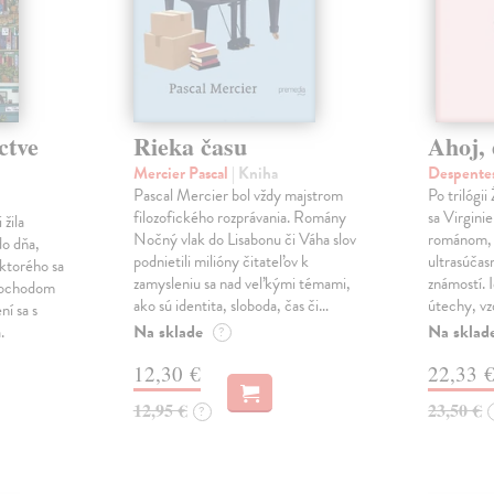
ctve
Rieka času
Ahoj, 
Mercier Pascal
| Kniha
Despentes
Pascal Mercier bol vždy majstrom
Po trilógi
filozofického rozprávania. Romány
sa Virgini
žila
Nočný vlak do Lisabonu či Váha slov
románom, 
do dňa,
podnietili milióny čitateľov k
ultrasúča
 ktorého sa
zamysleniu sa nad veľkými témami,
známostí. 
imochodom
ako sú identita, sloboda, čas či…
útechy, vzd
ní sa s
Na sklade
Na sklad
.
?
12,30 €
22,33 
12,95 €
23,50 €
?