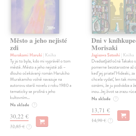
Město a jeho nejisté
Dni v kníhkupe
zdi
Morisaki
Murakami Haruki
| Kniha
Jagisawa Satoshi
| Kniha
Ty jsi to byla, kdo mi vyprávěl o tom
Dvadsaťpäťročná Takako si 
městě. Město a jeho nejisté zdi –
pomerne bezstarostne až 
dlouho očekávaný román Harukiho
keď jej priateľ Hideaki, za
Murakamiho volně navazuje na
chcela vydať, len tak m
autorovu starší novelu z roku 1980 a
oznámi, že ju podvádza a že
tematicky se prolíná s jeho
inou. Jej život sa zrazu rúca
kultovním…
Na sklade
?
Na sklade
?
13,71 €
30,22 €
14,90 €
?
32,85 €
?