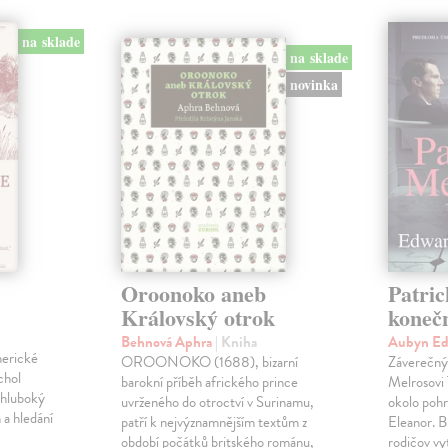
na sklade
na sklade
novinka
Oroonoko aneb
Patri
Královský otrok
koneč
Behnová Aphra
| Kniha
Aubyn Ed
merické
OROONOKO (1688), bizarní
Záverečný 
chol
barokní příběh afrického prince
Melrosovi 
 hluboký
uvrženého do otroctví v Surinamu,
okolo poh
 a hledání
patří k nejvýznamnějším textům z
Eleanor. B
období počátků britského románu,
rodičov v