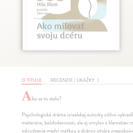
O TITULE
RECENZIE / UKÁŽKY
3
A
ko sa to stalo?
Psychologická dráma izraelskej autorky citlivo vykresľ
materstva, každodennosti, ale aj omylov a klamstiev r
odcudzenie medzi matkou a dcérou otvára znepokojivé