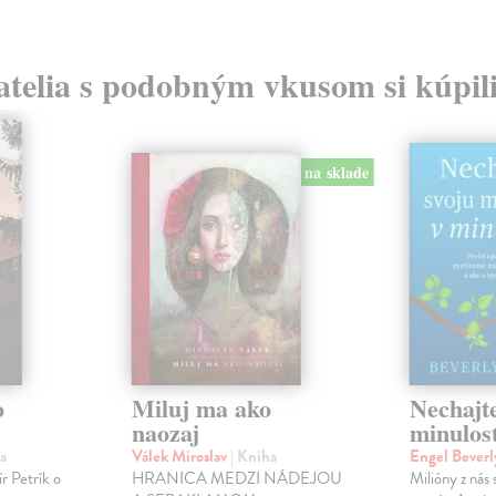
atelia s podobným vkusom si kúpili
na sklade
o
Miluj ma ako
Nechajte
naozaj
minulosť
a
Válek Miroslav
| Kniha
Engel Bever
r Petrík o
HRANICA MEDZI NÁDEJOU
Milióny z nás 