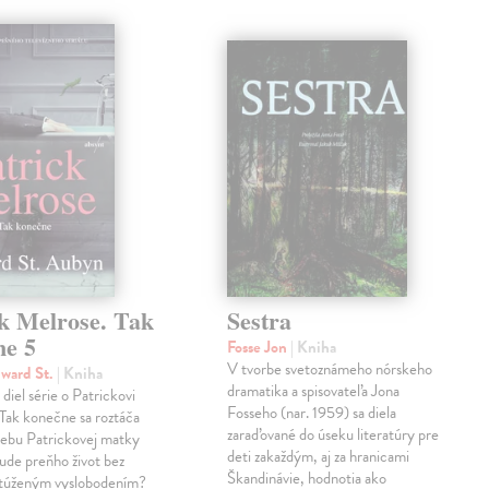
ck Melrose. Tak
Sestra
ne 5
Fosse Jon
| Kniha
V tvorbe svetoznámeho nórskeho
ward St.
| Kniha
dramatika a spisovateľa Jona
diel série o Patrickovi
Fosseho (nar. 1959) sa diela
Tak konečne sa roztáča
zaraďované do úseku literatúry pre
rebu Patrickovej matky
deti zakaždým, aj za hranicami
ude preňho život bez
Škandinávie, hodnotia ako
ytúženým vyslobodením?