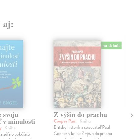
 aj:
na sklade
 svoju
Z výšin do prachu
Ka
 v minulosti
Cooper Paul
| Kniha
Pöt
Britský historik a spisovateľ Paul
Možn
ly
| Kniha
Cooper v knihe Z výšin do prachu
Krát
sa zúfalo pokúšajú