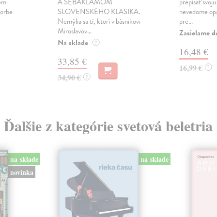
lém
A SEBAKLAMOM
prepísať svoju
vorbe
SLOVENSKÉHO KLASIKA.
nevedome op
Nemýlia sa tí, ktorí v básnikovi
pre...
Miroslavov...
Zasielame d
Na sklade
?
16,48 €
33,85 €
16,99 €
?
34,90 €
?
Ďalšie z kategórie svetová beletria
na sklade
na sklade
novinka