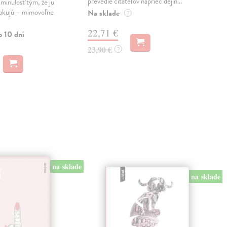
prevedie čitateľov naprieč dejin...
vojn
 minulosť tým, že ju
akujú – mimovoľne
Na sklade
Na 
?
22,71 €
17
o 10 dní
23,90 €
17,
?
na sklade
na sklade