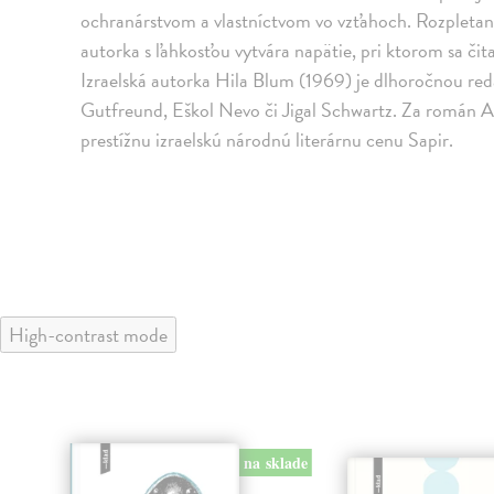
ochranárstvom a vlastníctvom vo vzťahoch. Rozpleta
autorka s ľahkosťou vytvára napätie, pri ktorom sa čitat
Izraelská autorka Hila Blum (1969) je dlhoročnou red
Gutfreund, Eškol Nevo či Jigal Schwartz. Za román Ak
prestížnu izraelskú národnú literárnu cenu Sapir.
High-contrast mode
na sklade