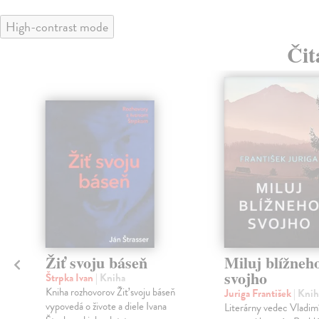
High-contrast mode
Čit
Žiť svoju báseň
Miluj blížneh
svojho
Štrpka Ivan
| Kniha
Kniha rozhovorov Žiť svoju báseň
Juriga František
| Knih
vypovedá o živote a diele Ivana
Literárny vedec Vladimí