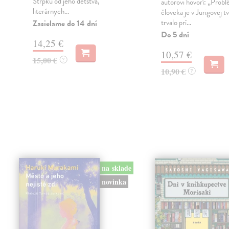
ú
Štrpku od jeho detstva,
autorovi hovorí: „Prob
literárnych...
človeka je v Jurigovej t
trvalo prí...
Zasielame do 14 dní
Do 5 dní
14,25 €
10,57 €
15,00 €
?
10,90 €
?
na sklade
novinka