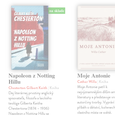
na sklade
Napoleon z Notting
Moje Antonie
Hillu
Cather Willa
| Kniha
Moje Antonie patří k
Chesterton Gilbert Keith
| Kniha
nejvýznamnějším dílům a
Dej literárnej prvotiny anglický
literatury a představuje vr
spisovateľa, filozofa a laického
autorčiny tvorby. Vypráví
teológa Gilberta Keitha
příběh o dětství, kořenech
Chestertona (1874 – 1936)
vlastního místa ve světě.
Napoleon z Notting Hillu sa