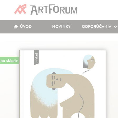
ÚVOD
NOVINKY
ODPORÚČANIA
na sklade