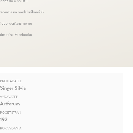
ridať do wishlistu
ecenzia na medziknihami.sk
dporučiť známemu
dielať na Facebooku
PREKLADATEĽ
Singer Silvia
VYDAVATEĽ
Artforum
POČET STRÁN
192
ROK VYDANIA