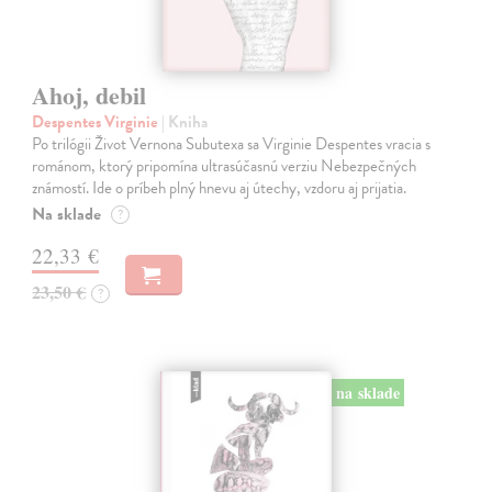
Ahoj, debil
Despentes Virginie
| Kniha
Po trilógii Život Vernona Subutexa sa Virginie Despentes vracia s
románom, ktorý pripomína ultrasúčasnú verziu Nebezpečných
známostí. Ide o príbeh plný hnevu aj útechy, vzdoru aj prijatia.
Na sklade
?
22,33 €
23,50 €
?
na sklade