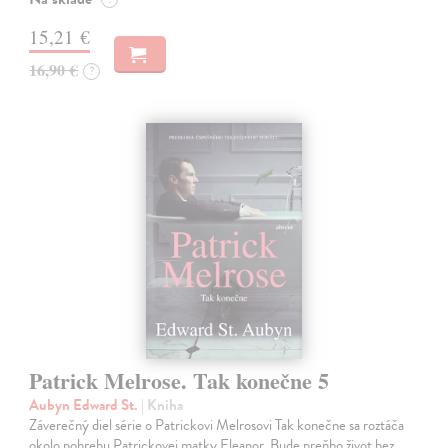
15,21 €
16,90 €
?
Patrick Melrose. Tak konečne 5
Aubyn Edward St.
| Kniha
Záverečný diel série o Patrickovi Melrosovi Tak konečne sa roztáča
okolo pohrebu Patrickovej matky Eleanor. Bude preňho život bez