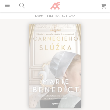
KNIHY
-
BELETRIA
-
SVETOVÁ