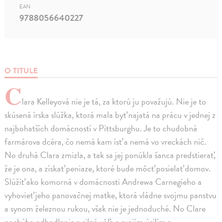
EAN
9788056640227
O TITULE
C
lara Kelleyová nie je tá, za ktorú ju považujú. Nie je to
skúsená írska slúžka, ktorá mala byť najatá na prácu v jednej z
najbohatších domácností v Pittsburghu. Je to chudobná
farmárova dcéra, čo nemá kam ísť a nemá vo vreckách nič.
No druhá Clara zmizla, a tak sa jej ponúkla šanca predstierať,
že je ona, a získať peniaze, ktoré bude môcť posielať domov.
Slúžiť ako komorná v domácnosti Andrewa Carnegieho a
vyhovieť jeho panovačnej matke, ktorá vládne svojmu panstvu
a synom železnou rukou, však nie je jednoduché. No Clare
nechýba odhodlanie a silná vôľa a svojím úsilím a