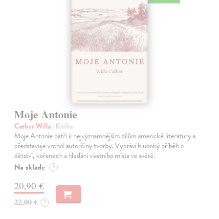
Moje Antonie
Cather Willa
| Kniha
Moje Antonie patří k nejvýznamnějším dílům americké literatury a
představuje vrchol autorčiny tvorby. Vypráví hluboký příběh o
dětství, kořenech a hledání vlastního místa ve světě.
Na sklade
?
20,90 €
22,00 €
?