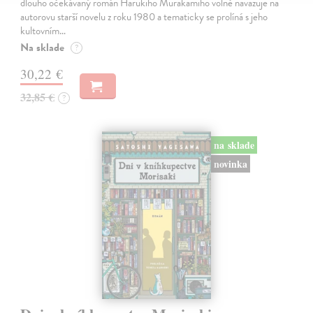
dlouho očekávaný román Harukiho Murakamiho volně navazuje na
autorovu starší novelu z roku 1980 a tematicky se prolíná s jeho
kultovním…
Na sklade
?
30,22 €
32,85 €
?
na sklade
novinka