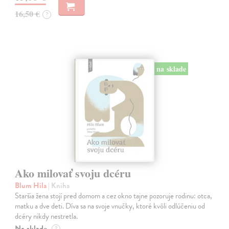
16,50 €
?
na sklade
Ako milovať svoju dcéru
Blum Hila
| Kniha
Staršia žena stojí pred domom a cez okno tajne pozoruje rodinu: otca,
matku a dve deti. Díva sa na svoje vnučky, ktoré kvôli odlúčeniu od
dcéry nikdy nestretla.
Na sklade
?