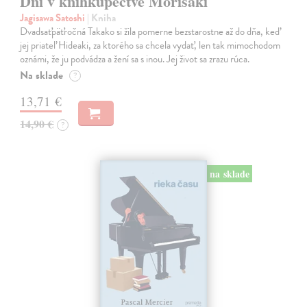
Dni v kníhkupectve Morisaki
Jagisawa Satoshi
| Kniha
Dvadsaťpäťročná Takako si žila pomerne bezstarostne až do dňa, keď
jej priateľ Hideaki, za ktorého sa chcela vydať, len tak mimochodom
oznámi, že ju podvádza a žení sa s inou. Jej život sa zrazu rúca.
Na sklade
?
13,71 €
14,90 €
?
na sklade