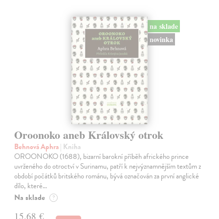
na sklade
novinka
Oroonoko aneb Královský otrok
Behnová Aphra
| Kniha
OROONOKO (1688), bizarní barokní příběh afrického prince
uvrženého do otroctví v Surinamu, patří k nejvýznamnějším textům z
období počátků britského románu, bývá označován za první anglické
dílo, které…
Na sklade
?
15,68 €