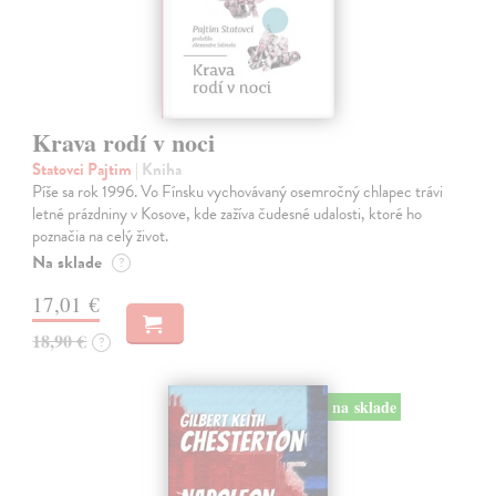
Krava rodí v noci
Statovci Pajtim
| Kniha
Píše sa rok 1996. Vo Fínsku vychovávaný osemročný chlapec trávi
letné prázdniny v Kosove, kde zažíva čudesné udalosti, ktoré ho
poznačia na celý život.
Na sklade
?
17,01 €
18,90 €
?
na sklade