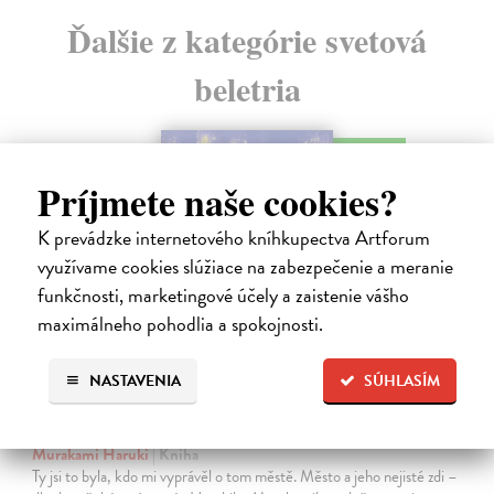
Ďalšie z kategórie svetová
beletria
na sklade
novinka
Príjmete naše cookies?
K prevádzke internetového kníhkupectva Artforum
využívame cookies slúžiace na zabezpečenie a meranie
funkčnosti, marketingové účely a zaistenie vášho
maximálneho pohodlia a spokojnosti.
NASTAVENIA
SÚHLASÍM
Město a jeho nejisté zdi
Murakami Haruki
| Kniha
Ty jsi to byla, kdo mi vyprávěl o tom městě. Město a jeho nejisté zdi –