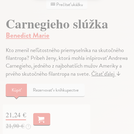
Prečítať ukážku
Carnegieho slúžka
Benedict Marie
Kto zmenil neľútostného priemyselníka na skutočného
filantropa? Príbeh ženy, ktorá mohla inšpirovať Andrewa
Carnegieho, jedného z najbohatších mužov Ameriky a
prvého skutočného filantropa na svete.
Čítať ďalej
↓
Kúpiť
Rezervovať v kníhkupectve
21,24 €
21,90 €
?