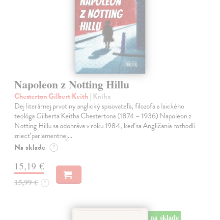
Napoleon z Notting Hillu
Chesterton Gilbert Keith
| Kniha
Dej literárnej prvotiny anglický spisovateľa, filozofa a laického
teológa Gilberta Keitha Chestertona (1874 – 1936) Napoleon z
Notting Hillu sa odohráva v roku 1984, keď sa Angličania rozhodli
zriecť parlamentnej…
Na sklade
?
15,19 €
15,99 €
?
na sklade