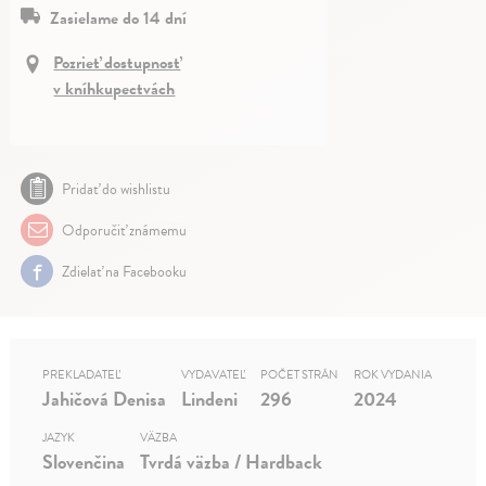
Zasielame do 14 dní
Pozrieť dostupnosť
v kníhkupectvách
Pridať do wishlistu
Odporučiť známemu
Zdielať na Facebooku
PREKLADATEĽ
VYDAVATEĽ
POČET STRÁN
ROK VYDANIA
Jahičová Denisa
Lindeni
296
2024
JAZYK
VÄZBA
Slovenčina
Tvrdá väzba / Hardback