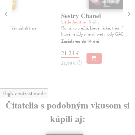
Sestry Chanel
P
Little Judithe
| Kniha
Sim
Román o prežití, biede, láske, triumfe – a o sestrách,
Ell
ktoré navždy zmenili svet módy GABRIELLE „COC...
Det
Zasielame do 14 dní
Za
21,24 €
19
21,90 €
19
?
High-contrast mode
Čitatelia s podobným vkusom si
kúpili aj: