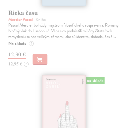
Rieka času
Mercier Pascal
| Kniha
Pascal Mercier bol vždy majstrom filozofického rozprávania. Romány
Nočný vlak do Lisabonu či Váha slov podnietili milióny čitateľov k
zamysleniu sa nad veľkými témami, ako sú identita, sloboda, čas či…
Na sklade
?
12,30 €
12,95 €
?
na sklade