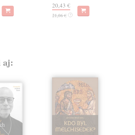
20,43 €
14,
21,06 €
?
 aj: