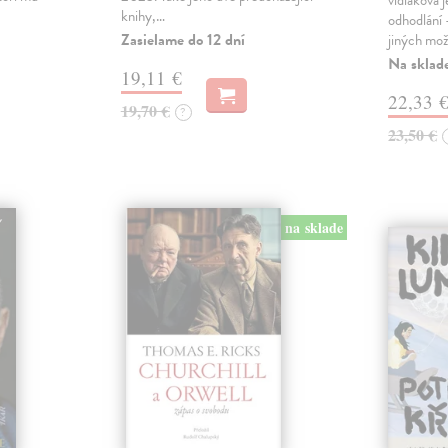
vidlákova 
knihy,…
odhodlání 
Zasielame do 12 dní
jiných mož
Na sklad
19,11 €
22,33 
19,70 €
?
23,50 €
na sklade