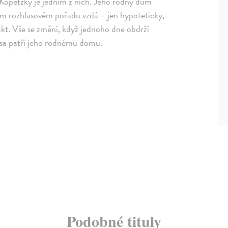
 Kopetzky je jedním z nich. Jeho rodný dům
dnom rozhlasovém pořadu vzdá – jen hypoteticky,
akt. Vše se změní, když jednoho dne obdrží
sa patří jeho rodnému domu.
Podobné tituly