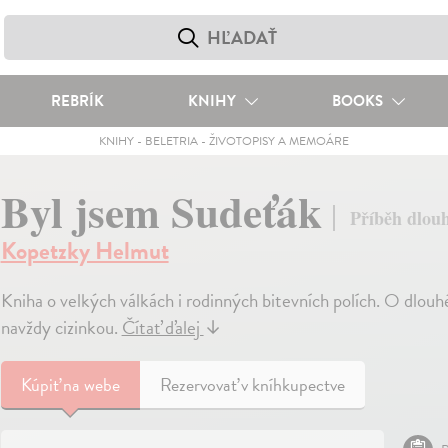
REBRÍK
KNIHY
BOOKS
KNIHY
-
BELETRIA
-
ŽIVOTOPISY A MEMOÁRE
Byl jsem Sudeťák
Příběh dlou
Kopetzky Helmut
Kniha o velkých válkách i rodinných bitevních polích. O dlouh
navždy cizinkou.
Čítať ďalej
↓
Kúpiť
na webe
Rezervovať v kníhkupectve