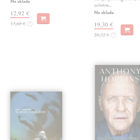
Na sklade
ochotne…
Na sklade
12,92 €
13,60 €
19,30 €
?
20,32 €
?