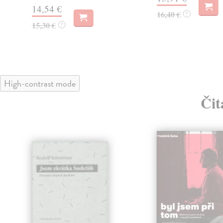
14,54 €
16,40 €
?
15,30 €
?
High-contrast mode
Čit