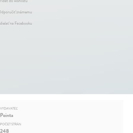
ridať do wishlistu
dporučiť známemu
dielať na Facebooku
VYDAVATEĽ
Pointa
POČET STRÁN
248