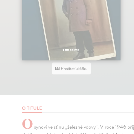
Prečítať ukážku
O TITULE
O
synovi ve stínu „železné vdovy“. V roce 1946 přij