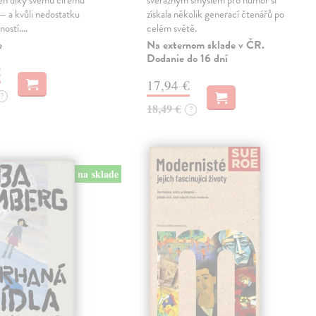
jen díky svému čirému
svérázným smyslem pro humor si
— a kvůli nedostatku
získala několik generací čtenářů po
ností.…
celém světě.
e
Na externom sklade v ČR.
Dodanie do 16 dní
€
17,94 €
?
18,49 €
?
na sklade