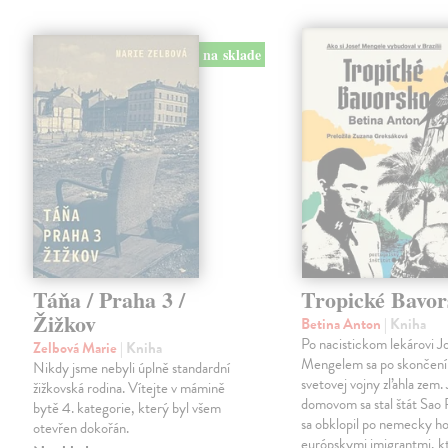
na sklade
Táňa / Praha 3 /
Tropické Bavor
Žižkov
Betina Anton
| Kniha
Po nacistickom lekárovi J
Zelbová Marie
| Kniha
Mengelem sa po skončení
Nikdy jsme nebyli úplně standardní
svetovej vojny zľahla zem.
žižkovská rodina. Vítejte v mámině
domovom sa stal štát Sao 
bytě 4. kategorie, který byl všem
sa obklopil po nemecky ho
otevřen dokořán.
európskymi imigrantmi, k