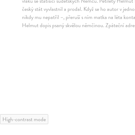
vlaků se statisíci sudetských Němců. Pětiletý Helmut
český stát vyvlastnil a prodal. Když se ho autor v je
nikdy mu nepatřil –, přeruší s ním matka na léta kont
Helmut dopis psaný skvělou němčinou. Zpáteční adre
High-contrast mode