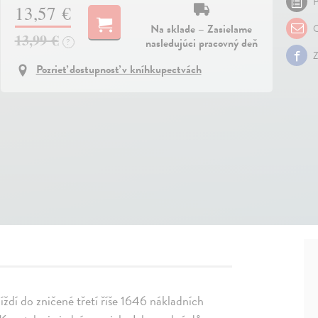
P
13,57 €
Na sklade – Zasielame
O
13,99 €
nasledujúci pracovný deň
?
Z
Pozrieť dostupnosť v kníhkupectvách
íždí do zničené třetí říše 1646 nákladních