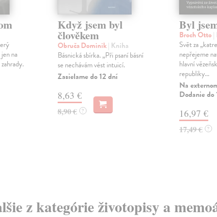
tom
Když jsem byl
Byl jsem
člověkem
Broch Otto
|
terý
Svět za „katr
Obruča Dominik
| Kniha
e jen na
nepřejeme nav
Básnická sbírka. „Při psaní básní
 zahrady.
hlavní vězeňs
se nechávám vést intuicí.
republiky...
Zasielame do 12 dní
Na externom
Dodanie do 
8,63 €
8,90 €
?
16,97 €
17,49 €
?
lšie z kategórie životopisy a memo