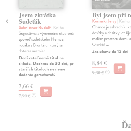
a
Jsem zkrátka
Byl jsem při 
Sudeťák
Kosinski Jerzy
| Kniha
Chance je zahradník, k
Schnittner Rudolf
| Kniha
desítky a desítky let žij
Sugestívna a výnimočne otvorená
malém prostoru domu a
spoveď sudetského Nemca,
O světě ...
rodáka z Bruntálu, ktorý sa
doteraz nezmier...
Zasielame do 12 dní
Dodávateľ nemá titul na
8,84 €
sklade. Dodanie do 30 dní, pri
starších tituloch nevieme
9,30 €
?
dodanie garantovať.
7,66 €
7,90 €
?
Ďa