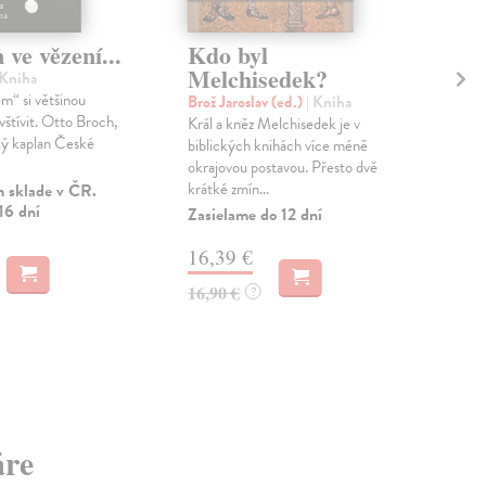
 ve vězení...
Kdo byl
Ja
Melchisedek?
 Kniha
Sok
em“ si většinou
kni
Brož Jaroslav (ed.)
| Kniha
štívit. Otto Broch,
Voz
Král a kněz Melchisedek je v
ký kaplan České
Jed
biblických knihách více méně
než 
okrajovou postavou. Přesto dvě
Ondr
krátké zmín...
 sklade v ČR.
16 dní
Zasielame do 12 dní
MO
16,39 €
15
16,90 €
?
áre