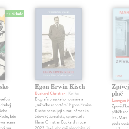
na sklade
sko
Egon Erwin Kisch
Zpíve
plač
Buckard Christian
| Kniha
osefovi
Biografii pražského novináře a
Lanegan 
 druhej
„zuřivého reportéra“ Egona Erwina
Zpověď ku
 Jeho
Kische napsal její autor, německo-
příběh roc
Paulo, kde
židovský žurnalista, spisovatel a
let . Mark
voriacimi
filmař Christian Buckard v roce
pódia dost
torí mu
2023. Také jeho dvě předcházející