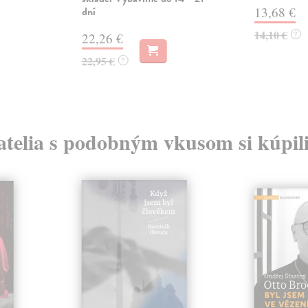
dní
13,68 €
14,10 €
?
22,26 €
22,95 €
?
atelia s podobným vkusom si kúpili