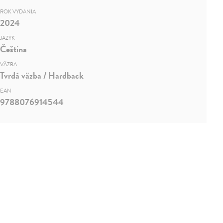
ROK VYDANIA
2024
JAZYK
Čeština
VÄZBA
Tvrdá väzba / Hardback
EAN
9788076914544