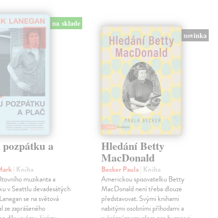
na sklade
novinka
j pozpátku a
Hledání Betty
MacDonald
Mark
| Kniha
Becker Paula
| Kniha
ltovního muzikanta a
Americkou spisovatelku Betty
ku v Seattlu devadesátých
MacDonald není třeba dlouze
 Lanegan se na světová
představovat. Svými knihami
al ze zaprášeného
nabitými osobními příhodami a