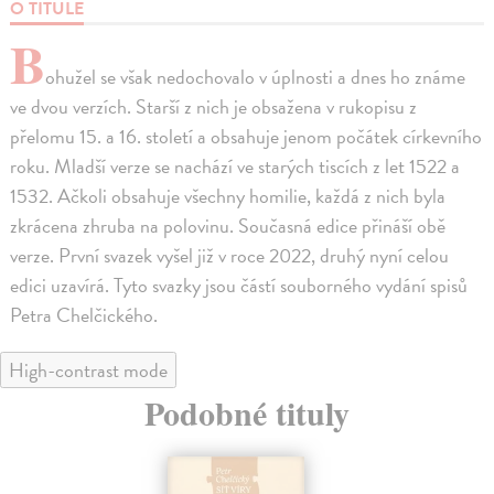
O TITULE
B
ohužel se však nedochovalo v úplnosti a dnes ho známe
ve dvou verzích. Starší z nich je obsažena v rukopisu z
přelomu 15. a 16. století a obsahuje jenom počátek církevního
roku. Mladší verze se nachází ve starých tiscích z let 1522 a
1532. Ačkoli obsahuje všechny homilie, každá z nich byla
zkrácena zhruba na polovinu. Současná edice přináší obě
verze. První svazek vyšel již v roce 2022, druhý nyní celou
edici uzavírá. Tyto svazky jsou částí souborného vydání spisů
Petra Chelčického.
High-contrast mode
Podobné tituly