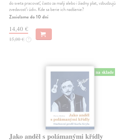
do sveta pracovať, často za malý alebo i žiadny plat, vzbudzujú
zvedavosť i údiv. Kde sa berie ich nadšenie?
Zasielame do 10 dní
14,40 €
15,00 €
?
na sklade
Jako anděl s polámanými křídly