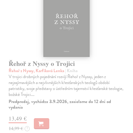
Řehoř z Nyssy o Trojici
Řehoř z Nyssy, Karfíková Lenka
| Kniha
V trojici drobných pojednání rozvíjí Řehoř z Nyssy, jeden z
nejzajímavějších a nejvlivnějších křesťanských teologů období
patristiky, svoje představy o ústředním tajemství křesťanské teologie,
božské Trojici.…
Predpredaj, vychádza 3.9.2026, zasielame do 12 dní od
vydania
13,49 €
14,99 €
?