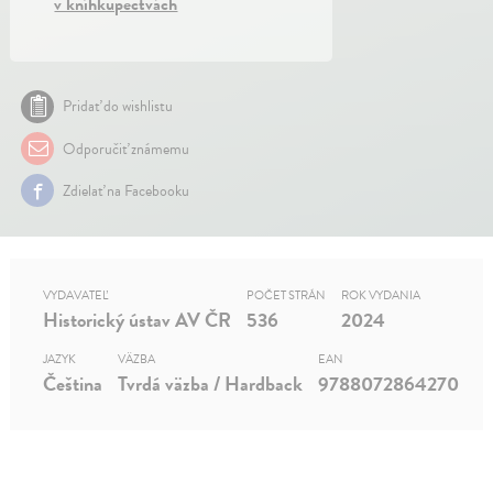
v kníhkupectvách
Pridať do wishlistu
Odporučiť známemu
Zdielať na Facebooku
VYDAVATEĽ
POČET STRÁN
ROK VYDANIA
Historický ústav AV ČR
536
2024
JAZYK
VÄZBA
EAN
Čeština
Tvrdá väzba / Hardback
9788072864270