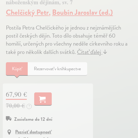
náboženským dějinám, sv. 7
Chelčický Petr
,
Boubín Jaroslav (ed.)
Postila Petra Chelčického je jednou z nejznámějších
postil českých dějin. Toto dílo obsahuje téměř 60
homilií, určených pro všechny neděle církevního roku a
také pro několik dalších svátků.
Čítať ďalej
↓
Kúpiť
Rezervovať v kníhkupectve
67,90 €
70,00 €
?
Zasielame do 12 dní
Pozrieť dostupnosť