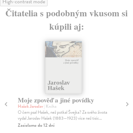
High-contrast mode
Čitatelia s podobným vkusom si
kúpili aj:
Moje zpověď a jiné povídky
V
z
Hašek Jaroslav
| Kniha
O čem psal Hašek, než potkal Švejka? Za svého života
Spu
vydal Jaroslav Hašek (1883—1923) více než tisíc...
V k
vyp
Zasielame do 12 dní
Na