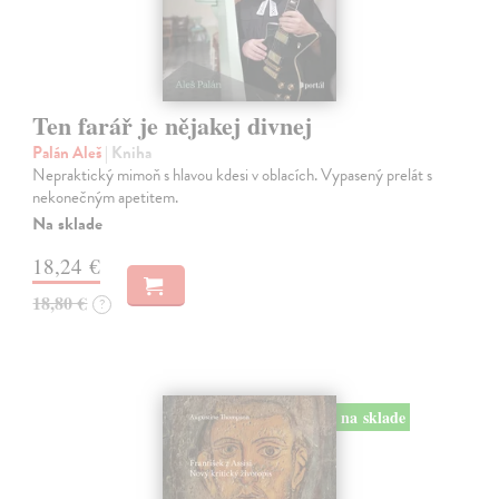
Ten farář je nějakej divnej
Palán Aleš
| Kniha
Nepraktický mimoň s hlavou kdesi v oblacích. Vypasený prelát s
nekonečným apetitem.
Na sklade
18,24 €
18,80 €
?
na sklade