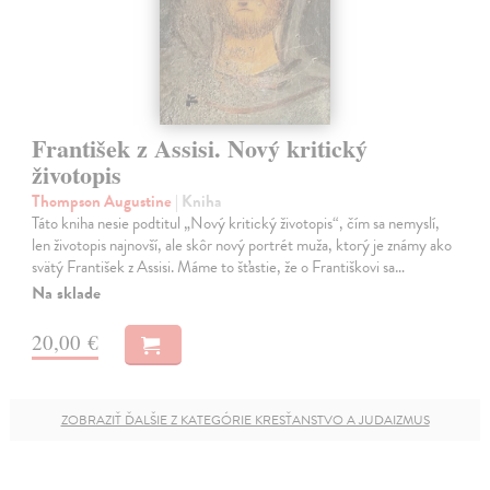
František z Assisi. Nový kritický
životopis
Thompson Augustine
| Kniha
Táto kniha nesie podtitul „Nový kritický životopis“, čím sa nemyslí,
len životopis najnovší, ale skôr nový portrét muža, ktorý je známy ako
svätý František z Assisi. Máme to šťastie, že o Františkovi sa…
Na sklade
20,00 €
ZOBRAZIŤ ĎALŠIE Z KATEGÓRIE KRESŤANSTVO A JUDAIZMUS