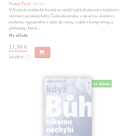
Hošek Pavel
| Kniha
V Krylově umělecké tvorbě se odráží trpká zkušenost s totalitním
režimem socialistického Československa, s náročnou existencí
exulanta, vypuzeného z vlasti do ciziny, a také s kompromisy a
přehmaty, které…
Na sklade
13,30 €
14,00 €
?
na sklade