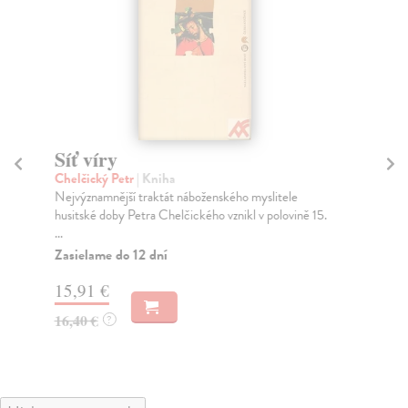
Síť víry
S
Chelčický Petr
| Kniha
Jíl
Nejvýznamnější traktát náboženského myslitele
Kni
husitské doby Petra Chelčického vznikl v polovině 15.
pom
...
Za
Zasielame do 12 dní
9,
15,91 €
9,
16,40 €
?