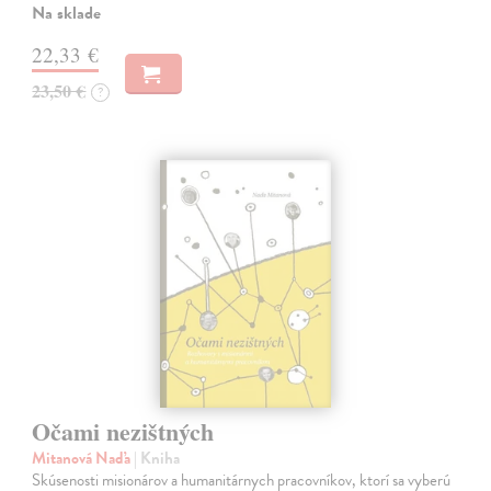
Na sklade
22,33 €
23,50 €
?
Očami nezištných
Mitanová Naďa
| Kniha
Skúsenosti misionárov a humanitárnych pracovníkov, ktorí sa vyberú