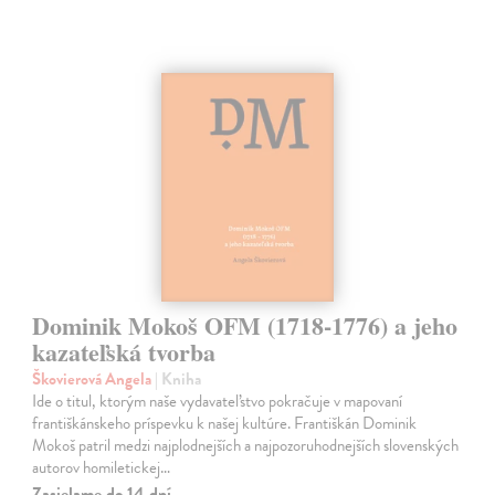
Dominik Mokoš OFM (1718-1776) a jeho
kazateľská tvorba
Škovierová Angela
| Kniha
Ide o titul, ktorým naše vydavateľstvo pokračuje v mapovaní
františkánskeho príspevku k našej kultúre. Františkán Dominik
Mokoš patril medzi najplodnejších a najpozoruhodnejších slovenských
autorov homiletickej…
Zasielame do 14 dní