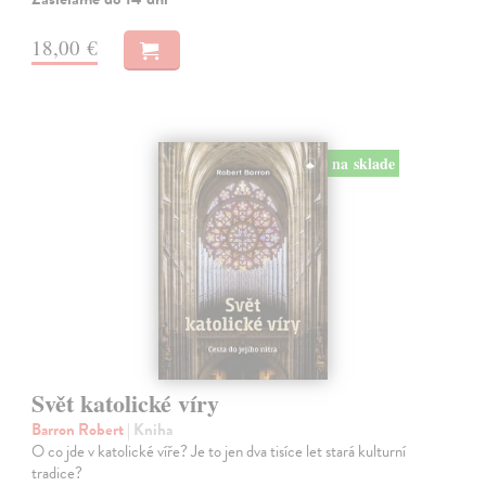
18,00 €
na sklade
Svět katolické víry
Barron Robert
| Kniha
O co jde v katolické víře? Je to jen dva tisíce let stará kulturní
tradice?