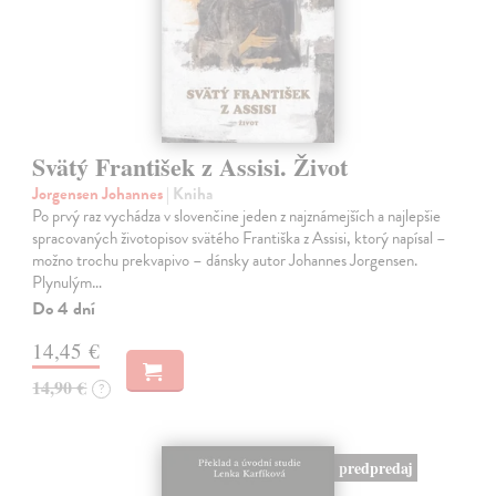
Svätý František z Assisi. Život
Jorgensen Johannes
| Kniha
Po prvý raz vychádza v slovenčine jeden z najznámejších a najlepšie
spracovaných životopisov svätého Františka z Assisi, ktorý napísal –
možno trochu prekvapivo – dánsky autor Johannes Jorgensen.
Plynulým…
Do 4 dní
14,45 €
14,90 €
?
predpredaj