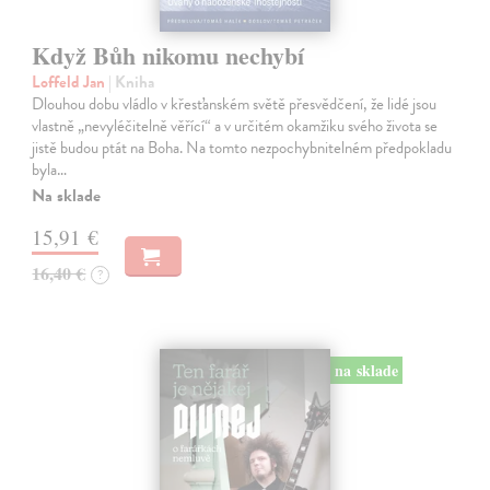
Když Bůh nikomu nechybí
Loffeld Jan
| Kniha
Dlouhou dobu vládlo v křesťanském světě přesvědčení, že lidé jsou
vlastně „nevyléčitelně věřící“ a v určitém okamžiku svého života se
jistě budou ptát na Boha. Na tomto nezpochybnitelném předpokladu
byla…
Na sklade
15,91 €
16,40 €
?
na sklade