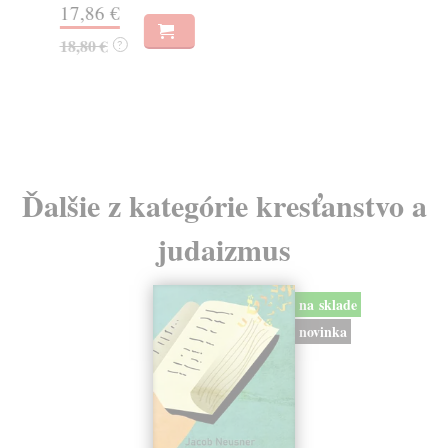
17,86 €
16
18,80 €
?
17
Ďalšie z kategórie kresťanstvo a
judaizmus
na sklade
novinka