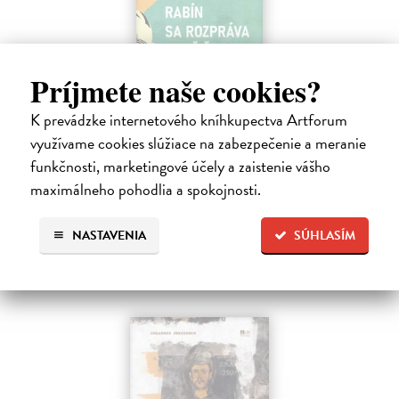
Príjmete naše cookies?
Rabín sa rozpráva s Ježišom
K prevádzke internetového kníhkupectva Artforum
Neusner Jacob
| Kniha
Autor knihy sa v duchu stáva v Galilei poslucháčom Ježišovej Reči na
využívame cookies slúžiace na zabezpečenie a meranie
vrchu. Ako pravoverný rabín sa usiluje pozorne počúvať tohto nového
funkčnosti, marketingové účely a zaistenie vášho
učiteľa a porovnáva jeho učenie s tým, čo hovorí židovská Tóra.
maximálneho pohodlia a spokojnosti.
Na sklade
12,60 €
NASTAVENIA
SÚHLASÍM
14,00 €
?